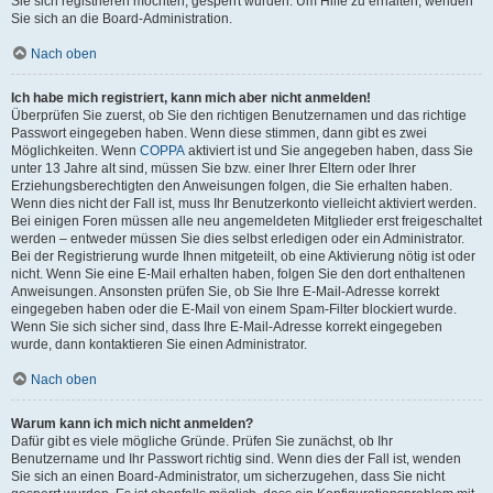
Sie sich registrieren möchten, gesperrt wurden. Um Hilfe zu erhalten, wenden
Sie sich an die Board-Administration.
Nach oben
Ich habe mich registriert, kann mich aber nicht anmelden!
Überprüfen Sie zuerst, ob Sie den richtigen Benutzernamen und das richtige
Passwort eingegeben haben. Wenn diese stimmen, dann gibt es zwei
Möglichkeiten. Wenn
COPPA
aktiviert ist und Sie angegeben haben, dass Sie
unter 13 Jahre alt sind, müssen Sie bzw. einer Ihrer Eltern oder Ihrer
Erziehungsberechtigten den Anweisungen folgen, die Sie erhalten haben.
Wenn dies nicht der Fall ist, muss Ihr Benutzerkonto vielleicht aktiviert werden.
Bei einigen Foren müssen alle neu angemeldeten Mitglieder erst freigeschaltet
werden – entweder müssen Sie dies selbst erledigen oder ein Administrator.
Bei der Registrierung wurde Ihnen mitgeteilt, ob eine Aktivierung nötig ist oder
nicht. Wenn Sie eine E-Mail erhalten haben, folgen Sie den dort enthaltenen
Anweisungen. Ansonsten prüfen Sie, ob Sie Ihre E-Mail-Adresse korrekt
eingegeben haben oder die E-Mail von einem Spam-Filter blockiert wurde.
Wenn Sie sich sicher sind, dass Ihre E-Mail-Adresse korrekt eingegeben
wurde, dann kontaktieren Sie einen Administrator.
Nach oben
Warum kann ich mich nicht anmelden?
Dafür gibt es viele mögliche Gründe. Prüfen Sie zunächst, ob Ihr
Benutzername und Ihr Passwort richtig sind. Wenn dies der Fall ist, wenden
Sie sich an einen Board-Administrator, um sicherzugehen, dass Sie nicht