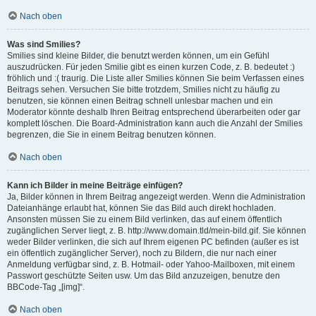
Nach oben
Was sind Smilies?
Smilies sind kleine Bilder, die benutzt werden können, um ein Gefühl
auszudrücken. Für jeden Smilie gibt es einen kurzen Code, z. B. bedeutet :)
fröhlich und :( traurig. Die Liste aller Smilies können Sie beim Verfassen eines
Beitrags sehen. Versuchen Sie bitte trotzdem, Smilies nicht zu häufig zu
benutzen, sie können einen Beitrag schnell unlesbar machen und ein
Moderator könnte deshalb Ihren Beitrag entsprechend überarbeiten oder gar
komplett löschen. Die Board-Administration kann auch die Anzahl der Smilies
begrenzen, die Sie in einem Beitrag benutzen können.
Nach oben
Kann ich Bilder in meine Beiträge einfügen?
Ja, Bilder können in Ihrem Beitrag angezeigt werden. Wenn die Administration
Dateianhänge erlaubt hat, können Sie das Bild auch direkt hochladen.
Ansonsten müssen Sie zu einem Bild verlinken, das auf einem öffentlich
zugänglichen Server liegt, z. B. http://www.domain.tld/mein-bild.gif. Sie können
weder Bilder verlinken, die sich auf Ihrem eigenen PC befinden (außer es ist
ein öffentlich zugänglicher Server), noch zu Bildern, die nur nach einer
Anmeldung verfügbar sind, z. B. Hotmail- oder Yahoo-Mailboxen, mit einem
Passwort geschützte Seiten usw. Um das Bild anzuzeigen, benutze den
BBCode-Tag „[img]“.
Nach oben