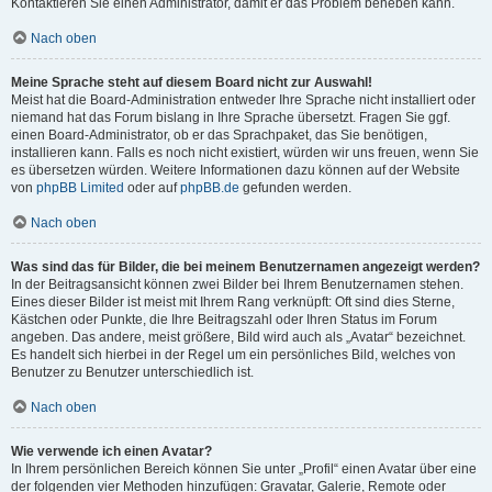
Kontaktieren Sie einen Administrator, damit er das Problem beheben kann.
Nach oben
Meine Sprache steht auf diesem Board nicht zur Auswahl!
Meist hat die Board-Administration entweder Ihre Sprache nicht installiert oder
niemand hat das Forum bislang in Ihre Sprache übersetzt. Fragen Sie ggf.
einen Board-Administrator, ob er das Sprachpaket, das Sie benötigen,
installieren kann. Falls es noch nicht existiert, würden wir uns freuen, wenn Sie
es übersetzen würden. Weitere Informationen dazu können auf der Website
von
phpBB Limited
oder auf
phpBB.de
gefunden werden.
Nach oben
Was sind das für Bilder, die bei meinem Benutzernamen angezeigt werden?
In der Beitragsansicht können zwei Bilder bei Ihrem Benutzernamen stehen.
Eines dieser Bilder ist meist mit Ihrem Rang verknüpft: Oft sind dies Sterne,
Kästchen oder Punkte, die Ihre Beitragszahl oder Ihren Status im Forum
angeben. Das andere, meist größere, Bild wird auch als „Avatar“ bezeichnet.
Es handelt sich hierbei in der Regel um ein persönliches Bild, welches von
Benutzer zu Benutzer unterschiedlich ist.
Nach oben
Wie verwende ich einen Avatar?
In Ihrem persönlichen Bereich können Sie unter „Profil“ einen Avatar über eine
der folgenden vier Methoden hinzufügen: Gravatar, Galerie, Remote oder