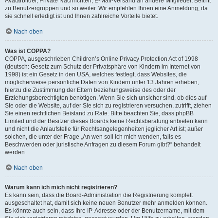
Avatarbilder, Private Nachrichten, E-Mail-Versand an andere Mitglieder, Beitritt
zu Benutzergruppen und so weiter. Wir empfehlen Ihnen eine Anmeldung, da
sie schnell erledigt ist und Ihnen zahlreiche Vorteile bietet.
Nach oben
Was ist COPPA?
COPPA, ausgeschrieben Children’s Online Privacy Protection Act of 1998
(deutsch: Gesetz zum Schutz der Privatsphäre von Kindern im Internet von
1998) ist ein Gesetz in den USA, welches festlegt, dass Websites, die
möglicherweise persönliche Daten von Kindern unter 13 Jahren erheben,
hierzu die Zustimmung der Eltern beziehungsweise des oder der
Erziehungsberechtigten benötigen. Wenn Sie sich unsicher sind, ob dies auf
Sie oder die Website, auf der Sie sich zu registrieren versuchen, zutrifft, ziehen
Sie einen rechtlichen Beistand zu Rate. Bitte beachten Sie, dass phpBB
Limited und der Besitzer dieses Boards keine Rechtsberatung anbieten kann
und nicht die Anlaufstelle für Rechtsangelegenheiten jeglicher Art ist; außer
solchen, die unter der Frage „An wen soll ich mich wenden, falls es
Beschwerden oder juristische Anfragen zu diesem Forum gibt?“ behandelt
werden.
Nach oben
Warum kann ich mich nicht registrieren?
Es kann sein, dass die Board-Administration die Registrierung komplett
ausgeschaltet hat, damit sich keine neuen Benutzer mehr anmelden können.
Es könnte auch sein, dass Ihre IP-Adresse oder der Benutzername, mit dem