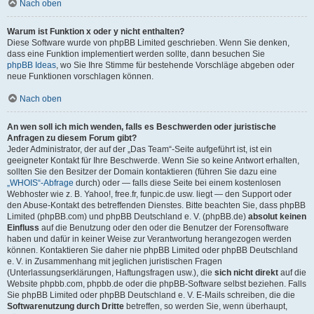
Nach oben
Warum ist Funktion x oder y nicht enthalten?
Diese Software wurde von phpBB Limited geschrieben. Wenn Sie denken,
dass eine Funktion implementiert werden sollte, dann besuchen Sie
phpBB Ideas
, wo Sie Ihre Stimme für bestehende Vorschläge abgeben oder
neue Funktionen vorschlagen können.
Nach oben
An wen soll ich mich wenden, falls es Beschwerden oder juristische
Anfragen zu diesem Forum gibt?
Jeder Administrator, der auf der „Das Team“-Seite aufgeführt ist, ist ein
geeigneter Kontakt für Ihre Beschwerde. Wenn Sie so keine Antwort erhalten,
sollten Sie den Besitzer der Domain kontaktieren (führen Sie dazu eine
„WHOIS“-Abfrage
durch) oder — falls diese Seite bei einem kostenlosen
Webhoster wie z. B. Yahoo!, free.fr, funpic.de usw. liegt — den Support oder
den Abuse-Kontakt des betreffenden Dienstes. Bitte beachten Sie, dass phpBB
Limited (phpBB.com) und phpBB Deutschland e. V. (phpBB.de)
absolut keinen
Einfluss
auf die Benutzung oder den oder die Benutzer der Forensoftware
haben und dafür in keiner Weise zur Verantwortung herangezogen werden
können. Kontaktieren Sie daher nie phpBB Limited oder phpBB Deutschland
e. V. in Zusammenhang mit jeglichen juristischen Fragen
(Unterlassungserklärungen, Haftungsfragen usw.), die
sich nicht direkt
auf die
Website phpbb.com, phpbb.de oder die phpBB-Software selbst beziehen. Falls
Sie phpBB Limited oder phpBB Deutschland e. V. E-Mails schreiben, die die
Softwarenutzung durch Dritte
betreffen, so werden Sie, wenn überhaupt,