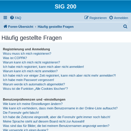
SIG 200
FAQ
Registrieren
Anmelden
S
Foren-Übersicht
Häufig gestellte Fragen
u
Häufig gestellte Fragen
c
h
Registrierung und Anmeldung
Wozu muss ich mich registrieren?
e
Was ist COPPA?
Warum kann ich mich nicht registrieren?
Ich habe mich registriert, kann mich aber nicht anmelden!
Warum kann ich mich nicht anmelden?
Ich habe mich vor einiger Zeit registriert, kann mich aber nicht mehr anmelden?!
Ich habe mein Passwort vergessen!
Warum werde ich automatisch abgemeldet?
Wozu ist die Funktion „Alle Cookies löschen“?
Benutzerpräferenzen und -einstellungen
Wie kann ich meine Einstellungen ändern?
Wie kann ich verhindern, dass mein Benutzername in der Online-Liste auftaucht?
Die Forenuhr geht falsch!
Ich habe die Zeitzone eingestellt, aber die Forenuhr geht immer noch falsch!
Meine Sprache steht auf diesem Board nicht zur Auswahl!
Was sind das für Bilder, die bei meinem Benutzernamen angezeigt werden?
Wie verwende ich einen Avatar?