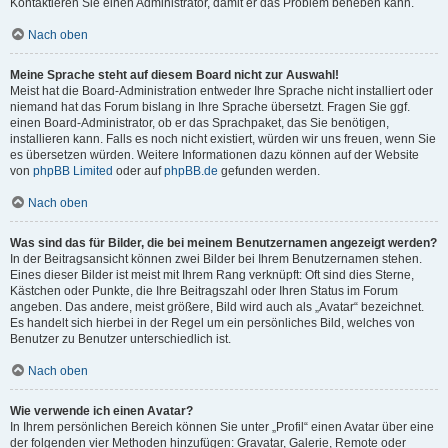
Kontaktieren Sie einen Administrator, damit er das Problem beheben kann.
Nach oben
Meine Sprache steht auf diesem Board nicht zur Auswahl!
Meist hat die Board-Administration entweder Ihre Sprache nicht installiert oder
niemand hat das Forum bislang in Ihre Sprache übersetzt. Fragen Sie ggf.
einen Board-Administrator, ob er das Sprachpaket, das Sie benötigen,
installieren kann. Falls es noch nicht existiert, würden wir uns freuen, wenn Sie
es übersetzen würden. Weitere Informationen dazu können auf der Website
von
phpBB Limited
oder auf
phpBB.de
gefunden werden.
Nach oben
Was sind das für Bilder, die bei meinem Benutzernamen angezeigt werden?
In der Beitragsansicht können zwei Bilder bei Ihrem Benutzernamen stehen.
Eines dieser Bilder ist meist mit Ihrem Rang verknüpft: Oft sind dies Sterne,
Kästchen oder Punkte, die Ihre Beitragszahl oder Ihren Status im Forum
angeben. Das andere, meist größere, Bild wird auch als „Avatar“ bezeichnet.
Es handelt sich hierbei in der Regel um ein persönliches Bild, welches von
Benutzer zu Benutzer unterschiedlich ist.
Nach oben
Wie verwende ich einen Avatar?
In Ihrem persönlichen Bereich können Sie unter „Profil“ einen Avatar über eine
der folgenden vier Methoden hinzufügen: Gravatar, Galerie, Remote oder