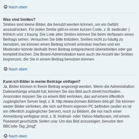
Nach oben
Was sind Smilies?
Smilies sind kleine Bilder, die benutzt werden können, um ein Gefühl
auszudrücken. Für jeden Smilie gibt es einen kurzen Code, z. B. bedeutet :)
fröhlich und :( traurig. Die Liste aller Smilies können Sie beim Verfassen eines
Beitrags sehen. Versuchen Sie bitte trotzdem, Smilies nicht zu häufig zu
benutzen, sie können einen Beitrag schnell unlesbar machen und ein
Moderator könnte deshalb Ihren Beitrag entsprechend überarbeiten oder gar
komplett löschen. Die Board-Administration kann auch die Anzahl der Smilies
begrenzen, die Sie in einem Beitrag benutzen können.
Nach oben
Kann ich Bilder in meine Beiträge einfügen?
Ja, Bilder können in Ihrem Beitrag angezeigt werden. Wenn die Administration
Dateianhänge erlaubt hat, können Sie das Bild auch direkt hochladen.
Ansonsten müssen Sie zu einem Bild verlinken, das auf einem öffentlich
zugänglichen Server liegt, z. B. http://www.domain.tld/mein-bild.gif. Sie können
weder Bilder verlinken, die sich auf Ihrem eigenen PC befinden (außer es ist
ein öffentlich zugänglicher Server), noch zu Bildern, die nur nach einer
Anmeldung verfügbar sind, z. B. Hotmail- oder Yahoo-Mailboxen, mit einem
Passwort geschützte Seiten usw. Um das Bild anzuzeigen, benutze den
BBCode-Tag „[img]“.
Nach oben