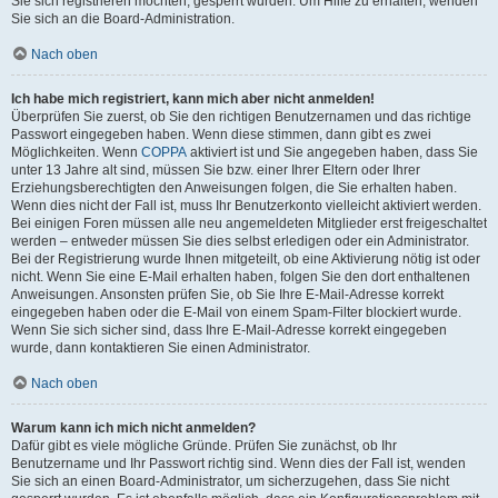
Sie sich registrieren möchten, gesperrt wurden. Um Hilfe zu erhalten, wenden
Sie sich an die Board-Administration.
Nach oben
Ich habe mich registriert, kann mich aber nicht anmelden!
Überprüfen Sie zuerst, ob Sie den richtigen Benutzernamen und das richtige
Passwort eingegeben haben. Wenn diese stimmen, dann gibt es zwei
Möglichkeiten. Wenn
COPPA
aktiviert ist und Sie angegeben haben, dass Sie
unter 13 Jahre alt sind, müssen Sie bzw. einer Ihrer Eltern oder Ihrer
Erziehungsberechtigten den Anweisungen folgen, die Sie erhalten haben.
Wenn dies nicht der Fall ist, muss Ihr Benutzerkonto vielleicht aktiviert werden.
Bei einigen Foren müssen alle neu angemeldeten Mitglieder erst freigeschaltet
werden – entweder müssen Sie dies selbst erledigen oder ein Administrator.
Bei der Registrierung wurde Ihnen mitgeteilt, ob eine Aktivierung nötig ist oder
nicht. Wenn Sie eine E-Mail erhalten haben, folgen Sie den dort enthaltenen
Anweisungen. Ansonsten prüfen Sie, ob Sie Ihre E-Mail-Adresse korrekt
eingegeben haben oder die E-Mail von einem Spam-Filter blockiert wurde.
Wenn Sie sich sicher sind, dass Ihre E-Mail-Adresse korrekt eingegeben
wurde, dann kontaktieren Sie einen Administrator.
Nach oben
Warum kann ich mich nicht anmelden?
Dafür gibt es viele mögliche Gründe. Prüfen Sie zunächst, ob Ihr
Benutzername und Ihr Passwort richtig sind. Wenn dies der Fall ist, wenden
Sie sich an einen Board-Administrator, um sicherzugehen, dass Sie nicht