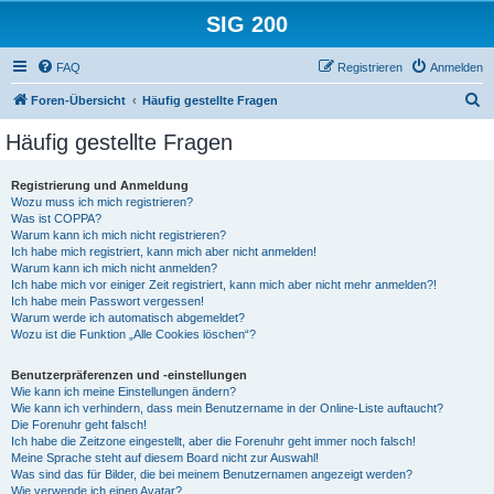
SIG 200
FAQ
Registrieren
Anmelden
S
Foren-Übersicht
Häufig gestellte Fragen
u
Häufig gestellte Fragen
c
h
Registrierung und Anmeldung
Wozu muss ich mich registrieren?
e
Was ist COPPA?
Warum kann ich mich nicht registrieren?
Ich habe mich registriert, kann mich aber nicht anmelden!
Warum kann ich mich nicht anmelden?
Ich habe mich vor einiger Zeit registriert, kann mich aber nicht mehr anmelden?!
Ich habe mein Passwort vergessen!
Warum werde ich automatisch abgemeldet?
Wozu ist die Funktion „Alle Cookies löschen“?
Benutzerpräferenzen und -einstellungen
Wie kann ich meine Einstellungen ändern?
Wie kann ich verhindern, dass mein Benutzername in der Online-Liste auftaucht?
Die Forenuhr geht falsch!
Ich habe die Zeitzone eingestellt, aber die Forenuhr geht immer noch falsch!
Meine Sprache steht auf diesem Board nicht zur Auswahl!
Was sind das für Bilder, die bei meinem Benutzernamen angezeigt werden?
Wie verwende ich einen Avatar?