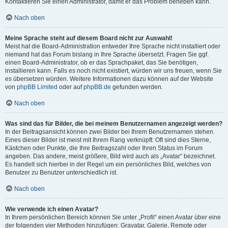
Kontaktieren Sie einen Administrator, damit er das Problem beheben kann.
Nach oben
Meine Sprache steht auf diesem Board nicht zur Auswahl!
Meist hat die Board-Administration entweder Ihre Sprache nicht installiert oder
niemand hat das Forum bislang in Ihre Sprache übersetzt. Fragen Sie ggf.
einen Board-Administrator, ob er das Sprachpaket, das Sie benötigen,
installieren kann. Falls es noch nicht existiert, würden wir uns freuen, wenn Sie
es übersetzen würden. Weitere Informationen dazu können auf der Website
von
phpBB Limited
oder auf
phpBB.de
gefunden werden.
Nach oben
Was sind das für Bilder, die bei meinem Benutzernamen angezeigt werden?
In der Beitragsansicht können zwei Bilder bei Ihrem Benutzernamen stehen.
Eines dieser Bilder ist meist mit Ihrem Rang verknüpft: Oft sind dies Sterne,
Kästchen oder Punkte, die Ihre Beitragszahl oder Ihren Status im Forum
angeben. Das andere, meist größere, Bild wird auch als „Avatar“ bezeichnet.
Es handelt sich hierbei in der Regel um ein persönliches Bild, welches von
Benutzer zu Benutzer unterschiedlich ist.
Nach oben
Wie verwende ich einen Avatar?
In Ihrem persönlichen Bereich können Sie unter „Profil“ einen Avatar über eine
der folgenden vier Methoden hinzufügen: Gravatar, Galerie, Remote oder