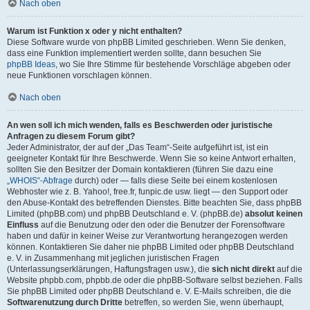
Nach oben
Warum ist Funktion x oder y nicht enthalten?
Diese Software wurde von phpBB Limited geschrieben. Wenn Sie denken,
dass eine Funktion implementiert werden sollte, dann besuchen Sie
phpBB Ideas
, wo Sie Ihre Stimme für bestehende Vorschläge abgeben oder
neue Funktionen vorschlagen können.
Nach oben
An wen soll ich mich wenden, falls es Beschwerden oder juristische
Anfragen zu diesem Forum gibt?
Jeder Administrator, der auf der „Das Team“-Seite aufgeführt ist, ist ein
geeigneter Kontakt für Ihre Beschwerde. Wenn Sie so keine Antwort erhalten,
sollten Sie den Besitzer der Domain kontaktieren (führen Sie dazu eine
„WHOIS“-Abfrage
durch) oder — falls diese Seite bei einem kostenlosen
Webhoster wie z. B. Yahoo!, free.fr, funpic.de usw. liegt — den Support oder
den Abuse-Kontakt des betreffenden Dienstes. Bitte beachten Sie, dass phpBB
Limited (phpBB.com) und phpBB Deutschland e. V. (phpBB.de)
absolut keinen
Einfluss
auf die Benutzung oder den oder die Benutzer der Forensoftware
haben und dafür in keiner Weise zur Verantwortung herangezogen werden
können. Kontaktieren Sie daher nie phpBB Limited oder phpBB Deutschland
e. V. in Zusammenhang mit jeglichen juristischen Fragen
(Unterlassungserklärungen, Haftungsfragen usw.), die
sich nicht direkt
auf die
Website phpbb.com, phpbb.de oder die phpBB-Software selbst beziehen. Falls
Sie phpBB Limited oder phpBB Deutschland e. V. E-Mails schreiben, die die
Softwarenutzung durch Dritte
betreffen, so werden Sie, wenn überhaupt,