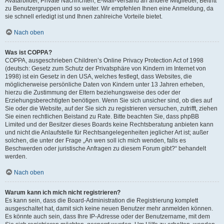
Avatarbilder, Private Nachrichten, E-Mail-Versand an andere Mitglieder, Beitritt
zu Benutzergruppen und so weiter. Wir empfehlen Ihnen eine Anmeldung, da
sie schnell erledigt ist und Ihnen zahlreiche Vorteile bietet.
Nach oben
Was ist COPPA?
COPPA, ausgeschrieben Children’s Online Privacy Protection Act of 1998
(deutsch: Gesetz zum Schutz der Privatsphäre von Kindern im Internet von
1998) ist ein Gesetz in den USA, welches festlegt, dass Websites, die
möglicherweise persönliche Daten von Kindern unter 13 Jahren erheben,
hierzu die Zustimmung der Eltern beziehungsweise des oder der
Erziehungsberechtigten benötigen. Wenn Sie sich unsicher sind, ob dies auf
Sie oder die Website, auf der Sie sich zu registrieren versuchen, zutrifft, ziehen
Sie einen rechtlichen Beistand zu Rate. Bitte beachten Sie, dass phpBB
Limited und der Besitzer dieses Boards keine Rechtsberatung anbieten kann
und nicht die Anlaufstelle für Rechtsangelegenheiten jeglicher Art ist; außer
solchen, die unter der Frage „An wen soll ich mich wenden, falls es
Beschwerden oder juristische Anfragen zu diesem Forum gibt?“ behandelt
werden.
Nach oben
Warum kann ich mich nicht registrieren?
Es kann sein, dass die Board-Administration die Registrierung komplett
ausgeschaltet hat, damit sich keine neuen Benutzer mehr anmelden können.
Es könnte auch sein, dass Ihre IP-Adresse oder der Benutzername, mit dem