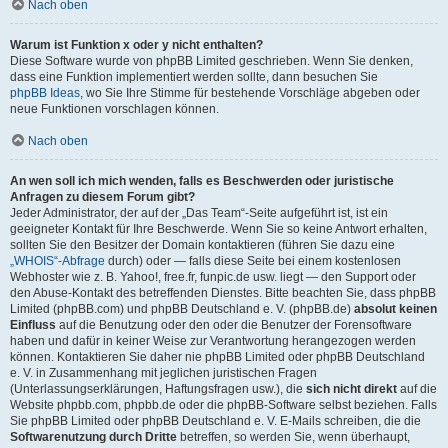
Nach oben
Warum ist Funktion x oder y nicht enthalten?
Diese Software wurde von phpBB Limited geschrieben. Wenn Sie denken,
dass eine Funktion implementiert werden sollte, dann besuchen Sie
phpBB Ideas
, wo Sie Ihre Stimme für bestehende Vorschläge abgeben oder
neue Funktionen vorschlagen können.
Nach oben
An wen soll ich mich wenden, falls es Beschwerden oder juristische
Anfragen zu diesem Forum gibt?
Jeder Administrator, der auf der „Das Team“-Seite aufgeführt ist, ist ein
geeigneter Kontakt für Ihre Beschwerde. Wenn Sie so keine Antwort erhalten,
sollten Sie den Besitzer der Domain kontaktieren (führen Sie dazu eine
„WHOIS“-Abfrage
durch) oder — falls diese Seite bei einem kostenlosen
Webhoster wie z. B. Yahoo!, free.fr, funpic.de usw. liegt — den Support oder
den Abuse-Kontakt des betreffenden Dienstes. Bitte beachten Sie, dass phpBB
Limited (phpBB.com) und phpBB Deutschland e. V. (phpBB.de)
absolut keinen
Einfluss
auf die Benutzung oder den oder die Benutzer der Forensoftware
haben und dafür in keiner Weise zur Verantwortung herangezogen werden
können. Kontaktieren Sie daher nie phpBB Limited oder phpBB Deutschland
e. V. in Zusammenhang mit jeglichen juristischen Fragen
(Unterlassungserklärungen, Haftungsfragen usw.), die
sich nicht direkt
auf die
Website phpbb.com, phpbb.de oder die phpBB-Software selbst beziehen. Falls
Sie phpBB Limited oder phpBB Deutschland e. V. E-Mails schreiben, die die
Softwarenutzung durch Dritte
betreffen, so werden Sie, wenn überhaupt,