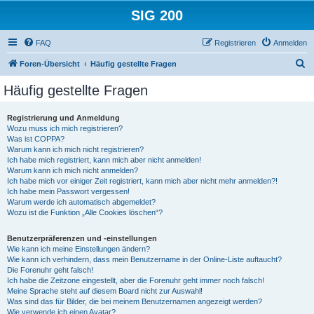
SIG 200
FAQ
Registrieren
Anmelden
S
Foren-Übersicht
Häufig gestellte Fragen
u
Häufig gestellte Fragen
c
h
Registrierung und Anmeldung
Wozu muss ich mich registrieren?
e
Was ist COPPA?
Warum kann ich mich nicht registrieren?
Ich habe mich registriert, kann mich aber nicht anmelden!
Warum kann ich mich nicht anmelden?
Ich habe mich vor einiger Zeit registriert, kann mich aber nicht mehr anmelden?!
Ich habe mein Passwort vergessen!
Warum werde ich automatisch abgemeldet?
Wozu ist die Funktion „Alle Cookies löschen“?
Benutzerpräferenzen und -einstellungen
Wie kann ich meine Einstellungen ändern?
Wie kann ich verhindern, dass mein Benutzername in der Online-Liste auftaucht?
Die Forenuhr geht falsch!
Ich habe die Zeitzone eingestellt, aber die Forenuhr geht immer noch falsch!
Meine Sprache steht auf diesem Board nicht zur Auswahl!
Was sind das für Bilder, die bei meinem Benutzernamen angezeigt werden?
Wie verwende ich einen Avatar?