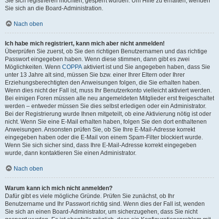
Sie sich registrieren möchten, gesperrt wurden. Um Hilfe zu erhalten, wenden
Sie sich an die Board-Administration.
Nach oben
Ich habe mich registriert, kann mich aber nicht anmelden!
Überprüfen Sie zuerst, ob Sie den richtigen Benutzernamen und das richtige
Passwort eingegeben haben. Wenn diese stimmen, dann gibt es zwei
Möglichkeiten. Wenn
COPPA
aktiviert ist und Sie angegeben haben, dass Sie
unter 13 Jahre alt sind, müssen Sie bzw. einer Ihrer Eltern oder Ihrer
Erziehungsberechtigten den Anweisungen folgen, die Sie erhalten haben.
Wenn dies nicht der Fall ist, muss Ihr Benutzerkonto vielleicht aktiviert werden.
Bei einigen Foren müssen alle neu angemeldeten Mitglieder erst freigeschaltet
werden – entweder müssen Sie dies selbst erledigen oder ein Administrator.
Bei der Registrierung wurde Ihnen mitgeteilt, ob eine Aktivierung nötig ist oder
nicht. Wenn Sie eine E-Mail erhalten haben, folgen Sie den dort enthaltenen
Anweisungen. Ansonsten prüfen Sie, ob Sie Ihre E-Mail-Adresse korrekt
eingegeben haben oder die E-Mail von einem Spam-Filter blockiert wurde.
Wenn Sie sich sicher sind, dass Ihre E-Mail-Adresse korrekt eingegeben
wurde, dann kontaktieren Sie einen Administrator.
Nach oben
Warum kann ich mich nicht anmelden?
Dafür gibt es viele mögliche Gründe. Prüfen Sie zunächst, ob Ihr
Benutzername und Ihr Passwort richtig sind. Wenn dies der Fall ist, wenden
Sie sich an einen Board-Administrator, um sicherzugehen, dass Sie nicht