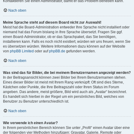
Kontaktieren Sie einen Administrator, damit er das Problem beheben kann.
Nach oben
Meine Sprache steht auf diesem Board nicht zur Auswahl!
Meist hat die Board-Administration entweder Ihre Sprache nicht installiert oder
niemand hat das Forum bislang in Ihre Sprache übersetzt. Fragen Sie ggf.
einen Board-Administrator, ob er das Sprachpaket, das Sie benötigen,
installieren kann. Falls es noch nicht existiert, würden wir uns freuen, wenn Sie
es übersetzen würden. Weitere Informationen dazu können auf der Website
von
phpBB Limited
oder auf
phpBB.de
gefunden werden.
Nach oben
Was sind das für Bilder, die bei meinem Benutzernamen angezeigt werden?
In der Beitragsansicht können zwei Bilder bei Ihrem Benutzernamen stehen.
Eines dieser Bilder ist meist mit Ihrem Rang verknüpft: Oft sind dies Sterne,
Kästchen oder Punkte, die Ihre Beitragszahl oder Ihren Status im Forum
angeben. Das andere, meist größere, Bild wird auch als „Avatar“ bezeichnet.
Es handelt sich hierbei in der Regel um ein persönliches Bild, welches von
Benutzer zu Benutzer unterschiedlich ist.
Nach oben
Wie verwende ich einen Avatar?
In Ihrem persönlichen Bereich können Sie unter „Profil“ einen Avatar über eine
der folgenden vier Methoden hinzufügen: Gravatar, Galerie, Remote oder