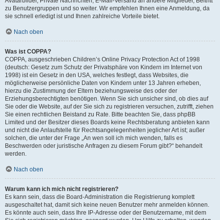
Avatarbilder, Private Nachrichten, E-Mail-Versand an andere Mitglieder, Beitritt
zu Benutzergruppen und so weiter. Wir empfehlen Ihnen eine Anmeldung, da
sie schnell erledigt ist und Ihnen zahlreiche Vorteile bietet.
Nach oben
Was ist COPPA?
COPPA, ausgeschrieben Children’s Online Privacy Protection Act of 1998
(deutsch: Gesetz zum Schutz der Privatsphäre von Kindern im Internet von
1998) ist ein Gesetz in den USA, welches festlegt, dass Websites, die
möglicherweise persönliche Daten von Kindern unter 13 Jahren erheben,
hierzu die Zustimmung der Eltern beziehungsweise des oder der
Erziehungsberechtigten benötigen. Wenn Sie sich unsicher sind, ob dies auf
Sie oder die Website, auf der Sie sich zu registrieren versuchen, zutrifft, ziehen
Sie einen rechtlichen Beistand zu Rate. Bitte beachten Sie, dass phpBB
Limited und der Besitzer dieses Boards keine Rechtsberatung anbieten kann
und nicht die Anlaufstelle für Rechtsangelegenheiten jeglicher Art ist; außer
solchen, die unter der Frage „An wen soll ich mich wenden, falls es
Beschwerden oder juristische Anfragen zu diesem Forum gibt?“ behandelt
werden.
Nach oben
Warum kann ich mich nicht registrieren?
Es kann sein, dass die Board-Administration die Registrierung komplett
ausgeschaltet hat, damit sich keine neuen Benutzer mehr anmelden können.
Es könnte auch sein, dass Ihre IP-Adresse oder der Benutzername, mit dem