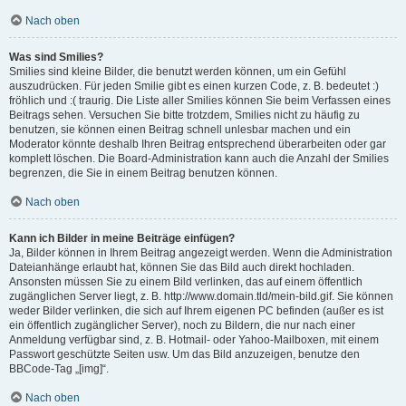
Nach oben
Was sind Smilies?
Smilies sind kleine Bilder, die benutzt werden können, um ein Gefühl
auszudrücken. Für jeden Smilie gibt es einen kurzen Code, z. B. bedeutet :)
fröhlich und :( traurig. Die Liste aller Smilies können Sie beim Verfassen eines
Beitrags sehen. Versuchen Sie bitte trotzdem, Smilies nicht zu häufig zu
benutzen, sie können einen Beitrag schnell unlesbar machen und ein
Moderator könnte deshalb Ihren Beitrag entsprechend überarbeiten oder gar
komplett löschen. Die Board-Administration kann auch die Anzahl der Smilies
begrenzen, die Sie in einem Beitrag benutzen können.
Nach oben
Kann ich Bilder in meine Beiträge einfügen?
Ja, Bilder können in Ihrem Beitrag angezeigt werden. Wenn die Administration
Dateianhänge erlaubt hat, können Sie das Bild auch direkt hochladen.
Ansonsten müssen Sie zu einem Bild verlinken, das auf einem öffentlich
zugänglichen Server liegt, z. B. http://www.domain.tld/mein-bild.gif. Sie können
weder Bilder verlinken, die sich auf Ihrem eigenen PC befinden (außer es ist
ein öffentlich zugänglicher Server), noch zu Bildern, die nur nach einer
Anmeldung verfügbar sind, z. B. Hotmail- oder Yahoo-Mailboxen, mit einem
Passwort geschützte Seiten usw. Um das Bild anzuzeigen, benutze den
BBCode-Tag „[img]“.
Nach oben