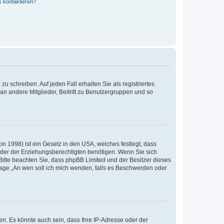
s kontaktieren?
u schreiben. Auf jeden Fall erhalten Sie als registriertes
 an andere Mitglieder, Beitritt zu Benutzergruppen und so
n 1998) ist ein Gesetz in den USA, welches festlegt, dass
der der Erziehungsberechtigten benötigen. Wenn Sie sich
e. Bitte beachten Sie, dass phpBB Limited und der Besitzer dieses
Frage „An wen soll ich mich wenden, falls es Beschwerden oder
n. Es könnte auch sein, dass Ihre IP-Adresse oder der