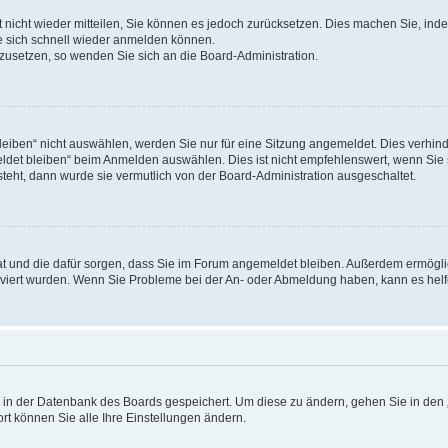
rt nicht wieder mitteilen, Sie können es jedoch zurücksetzen. Dies machen Sie, in
e sich schnell wieder anmelden können.
ckzusetzen, so wenden Sie sich an die Board-Administration.
ben“ nicht auswählen, werden Sie nur für eine Sitzung angemeldet. Dies verhinde
et bleiben“ beim Anmelden auswählen. Dies ist nicht empfehlenswert, wenn Sie s
steht, dann wurde sie vermutlich von der Board-Administration ausgeschaltet.
 hat und die dafür sorgen, dass Sie im Forum angemeldet bleiben. Außerdem ermögl
ktiviert wurden. Wenn Sie Probleme bei der An- oder Abmeldung haben, kann es hel
en in der Datenbank des Boards gespeichert. Um diese zu ändern, gehen Sie in den 
rt können Sie alle Ihre Einstellungen ändern.