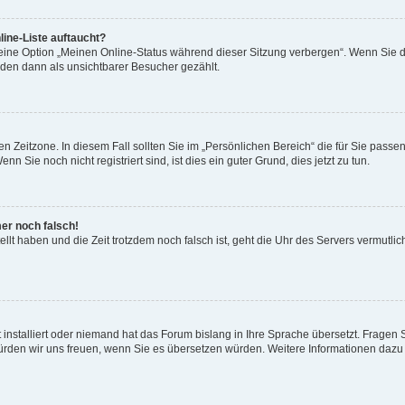
ine-Liste auftaucht?
 eine Option „Meinen Online-Status während dieser Sitzung verbergen“. Wenn Sie d
rden dann als unsichtbarer Besucher gezählt.
n Zeitzone. In diesem Fall sollten Sie im „Persönlichen Bereich“ die für Sie passend
 Sie noch nicht registriert sind, ist dies ein guter Grund, dies jetzt zu tun.
mer noch falsch!
ellt haben und die Zeit trotzdem noch falsch ist, geht die Uhr des Servers vermutlic
 installiert oder niemand hat das Forum bislang in Ihre Sprache übersetzt. Fragen 
t, würden wir uns freuen, wenn Sie es übersetzen würden. Weitere Informationen da