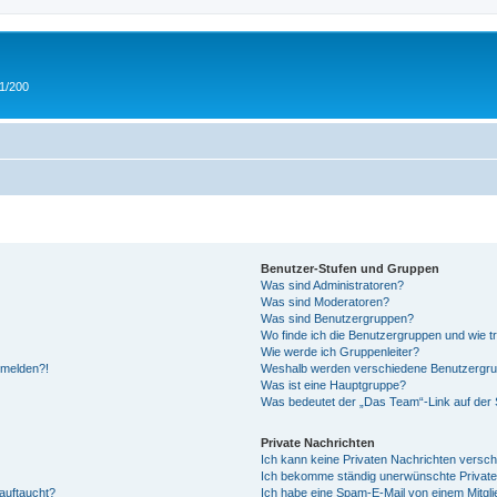
 1/200
Benutzer-Stufen und Gruppen
Was sind Administratoren?
Was sind Moderatoren?
Was sind Benutzergruppen?
Wo finde ich die Benutzergruppen und wie tr
Wie werde ich Gruppenleiter?
anmelden?!
Weshalb werden verschiedene Benutzergrupp
Was ist eine Hauptgruppe?
Was bedeutet der „Das Team“-Link auf der S
Private Nachrichten
Ich kann keine Privaten Nachrichten versch
Ich bekomme ständig unerwünschte Private
auftaucht?
Ich habe eine Spam-E-Mail von einem Mitgli