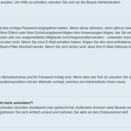
 wurden. Um Hilfe zu erhalten, wenden Sie sich an die Board-Administration.
nd das richtige Passwort eingegeben haben. Wenn diese stimmen, dann gibt es zw
Ihrer Eltern oder Ihrer Erziehungsberechtigten den Anweisungen folgen, die Sie erh
üssen alle neu angemeldeten Mitglieder erst freigeschaltet werden – entweder müsse
 ist oder nicht. Wenn Sie eine E-Mail erhalten haben, folgen Sie den dort enthalte
pam-Filter blockiert wurde. Wenn Sie sich sicher sind, dass Ihre E-Mail-Adresse 
hr Benutzername und Ihr Passwort richtig sind. Wenn dies der Fall ist, wenden Sie
gurationsproblem mit der Website vorliegt, welches ein Administrator lösen muss.
icht mehr anmelden?!
schieden Gründen deaktiviert oder gelöscht hat. Außerdem löschen viele Boards reg
strieren Sie sich einfach erneut und nehmen Sie aktiv an den Diskussionen teil!