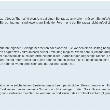
f „Neues Thema“ klicken. Um auf einen Beitrag zu antworten, müssen Sie auf „Ant
e Berechtigungen sind jeweils am Ende der Foren- und der Beitragsansicht aufgeliste
nur Ihre eigenen Beiträge bearbeiten oder löschen. Sie können einen Beitrag bear
nen begrenzten Zeitraum nach seiner Erstellung möglich. Wenn bereits jemand auf Ih
 die Anzahl als auch der letzte Zeitpunkt der Bearbeitungen angezeigt. Dieser Hi
 Beitrag überarbeitet hat. Diese können jedoch, falls sie es für nötig halten, eine 
hen können, wenn bereits jemand darauf geantwortet hat.
hst eine solche in den Einstellungen in Ihrem persönlichen Bereich entwerfen. Na
 aktivieren. Sie können eine Signatur auch hinzufügen, indem Sie in Ihrem persö
gnatur verfassen möchten, so können Sie dort einfach das Kontrollkästchen „Signa