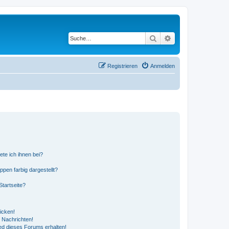
Suche
Erweiterte Suche
Registrieren
Anmelden
ete ich ihnen bei?
en farbig dargestellt?
tartseite?
icken!
 Nachrichten!
ed dieses Forums erhalten!