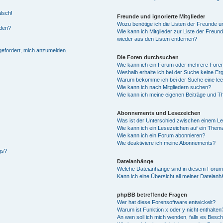
alsch!
Freunde und ignorierte Mitglieder
Wozu benötige ich die Listen der Freunde un
rden?
Wie kann ich Mitglieder zur Liste der Freund
wieder aus den Listen entfernen?
fgefordert, mich anzumelden.
Die Foren durchsuchen
Wie kann ich ein Forum oder mehrere For
Weshalb erhalte ich bei der Suche keine Er
Warum bekomme ich bei der Suche eine lee
Wie kann ich nach Mitgliedern suchen?
Wie kann ich meine eigenen Beiträge und T
Abonnements und Lesezeichen
Was ist der Unterschied zwischen einem L
Wie kann ich ein Lesezeichen auf ein Them
Wie kann ich ein Forum abonnieren?
Wie deaktiviere ich meine Abonnements?
gs?
Dateianhänge
Welche Dateianhänge sind in diesem Forum
Kann ich eine Übersicht all meiner Dateian
phpBB betreffende Fragen
Wer hat diese Forensoftware entwickelt?
Warum ist Funktion x oder y nicht enthalten
An wen soll ich mich wenden, falls es Besc