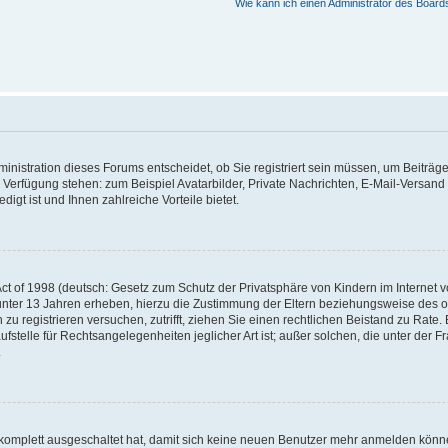
Wie kann ich einen Administrator des Board
nistration dieses Forums entscheidet, ob Sie registriert sein müssen, um Beiträge z
ur Verfügung stehen: zum Beispiel Avatarbilder, Private Nachrichten, E-Mail-Versand
igt ist und Ihnen zahlreiche Vorteile bietet.
t of 1998 (deutsch: Gesetz zum Schutz der Privatsphäre von Kindern im Internet vo
unter 13 Jahren erheben, hierzu die Zustimmung der Eltern beziehungsweise des o
h zu registrieren versuchen, zutrifft, ziehen Sie einen rechtlichen Beistand zu Rat
stelle für Rechtsangelegenheiten jeglicher Art ist; außer solchen, die unter der 
.
 komplett ausgeschaltet hat, damit sich keine neuen Benutzer mehr anmelden könne