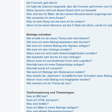
Die Forenuhr geht falsch!
Ich habe die Zeitzone eingestellt, aber die Forenuhr geht immer noch f
Meine Sprache steht auf diesem Board nicht zur Auswahl!
Was sind das für Bilder, die bei meinem Benutzernamen angezeigt we
Wie verwende ich einen Avatar?
Was ist mein Rang und wie kann ich ihn ändern?
Wenn ich bei einem Benutzer auf den E-Mail-Link klicke, werde ich au
Beiträge schreiben
Wie erstelle ich ein neues Thema oder eine Antwort?
Wie kann ich einen Beitrag bearbeiten oder löschen?
Wie kann ich meinem Beitrag eine Signatur anfügen?
Wie kann ich eine Umfrage erstellen?
Wieso kann ich nicht mehr Antwortmöglichkeiten erstellen?
Wie bearbeite oder lösche ich eine Umfrage?
Warum kann ich auf bestimmte Foren nicht zugreifen?
Weshalb kann ich keine Dateianhänge anfügen?
Weshalb wurde ich verwarnt?
Wie kann ich Beiträge den Moderatoren melden?
Was bewirkt die „Speichern“-Schaltfläche beim Schreiben eines Beitra
Warum muss mein Beitrag erst freigegeben werden?
Wie markiere ich ein Thema als neu?
Textformatierung und Thementypen
Was ist BBCode?
Kann ich HTML benutzen?
Was sind Smilies?
Kann ich Bilder in meine Beiträge einfügen?
Was sind globale Bekanntmachungen?