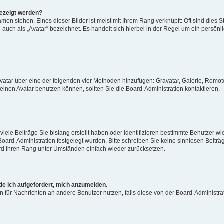
gezeigt werden?
men stehen. Eines dieser Bilder ist meist mit Ihrem Rang verknüpft: Oft sind dies S
auch als „Avatar“ bezeichnet. Es handelt sich hierbei in der Regel um ein persönl
 Avatar über eine der folgenden vier Methoden hinzufügen: Gravatar, Galerie, Rem
inen Avatar benutzen können, sollten Sie die Board-Administration kontaktieren.
iele Beiträge Sie bislang erstellt haben oder identifizieren bestimmte Benutzer
 Board-Administration festgelegt wurden. Bitte schreiben Sie keine sinnlosen Beit
wird Ihren Rang unter Umständen einfach wieder zurücksetzen.
rde ich aufgefordert, mich anzumelden.
ion für Nachrichten an andere Benutzer nutzen, falls diese von der Board-Administ