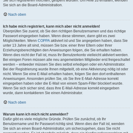
Sie sich registrieren möchten, gesperrt wurden. Um Hilfe zu erhalten, wenden
Sie sich an die Board-Administration.
Nach oben
Ich habe mich registriert, kann mich aber nicht anmelden!
Überprüfen Sie zuerst, ob Sie den richtigen Benutzernamen und das richtige
Passwort eingegeben haben. Wenn diese stimmen, dann gibt es zwei
Möglichkeiten. Wenn
COPPA
aktiviert ist und Sie angegeben haben, dass Sie
unter 13 Jahre alt sind, müssen Sie bzw. einer Ihrer Eltern oder Ihrer
Erziehungsberechtigten den Anweisungen folgen, die Sie erhalten haben.
Wenn dies nicht der Fall ist, muss Ihr Benutzerkonto vielleicht aktiviert werden.
Bei einigen Foren müssen alle neu angemeldeten Mitglieder erst freigeschaltet
werden – entweder müssen Sie dies selbst erledigen oder ein Administrator.
Bei der Registrierung wurde Ihnen mitgeteilt, ob eine Aktivierung nötig ist oder
nicht. Wenn Sie eine E-Mail erhalten haben, folgen Sie den dort enthaltenen
Anweisungen. Ansonsten prüfen Sie, ob Sie Ihre E-Mail-Adresse korrekt
eingegeben haben oder die E-Mail von einem Spam-Filter blockiert wurde.
Wenn Sie sich sicher sind, dass Ihre E-Mail-Adresse korrekt eingegeben
wurde, dann kontaktieren Sie einen Administrator.
Nach oben
Warum kann ich mich nicht anmelden?
Dafür gibt es viele mögliche Gründe. Prüfen Sie zunächst, ob Ihr
Benutzername und Ihr Passwort richtig sind. Wenn dies der Fall ist, wenden
Sie sich an einen Board-Administrator, um sicherzugehen, dass Sie nicht