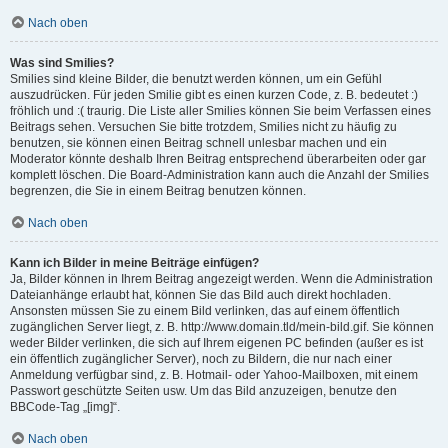
Nach oben
Was sind Smilies?
Smilies sind kleine Bilder, die benutzt werden können, um ein Gefühl
auszudrücken. Für jeden Smilie gibt es einen kurzen Code, z. B. bedeutet :)
fröhlich und :( traurig. Die Liste aller Smilies können Sie beim Verfassen eines
Beitrags sehen. Versuchen Sie bitte trotzdem, Smilies nicht zu häufig zu
benutzen, sie können einen Beitrag schnell unlesbar machen und ein
Moderator könnte deshalb Ihren Beitrag entsprechend überarbeiten oder gar
komplett löschen. Die Board-Administration kann auch die Anzahl der Smilies
begrenzen, die Sie in einem Beitrag benutzen können.
Nach oben
Kann ich Bilder in meine Beiträge einfügen?
Ja, Bilder können in Ihrem Beitrag angezeigt werden. Wenn die Administration
Dateianhänge erlaubt hat, können Sie das Bild auch direkt hochladen.
Ansonsten müssen Sie zu einem Bild verlinken, das auf einem öffentlich
zugänglichen Server liegt, z. B. http://www.domain.tld/mein-bild.gif. Sie können
weder Bilder verlinken, die sich auf Ihrem eigenen PC befinden (außer es ist
ein öffentlich zugänglicher Server), noch zu Bildern, die nur nach einer
Anmeldung verfügbar sind, z. B. Hotmail- oder Yahoo-Mailboxen, mit einem
Passwort geschützte Seiten usw. Um das Bild anzuzeigen, benutze den
BBCode-Tag „[img]“.
Nach oben