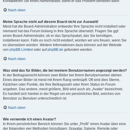
Kontaktieren Sie einen Administrator, damit er das Problem beheben kann.
Nach oben
Meine Sprache steht auf diesem Board nicht zur Auswahl!
Meist hat die Board-Administration entweder Ihre Sprache nicht installiert oder
niemand hat das Forum bislang in Ihre Sprache übersetzt. Fragen Sie ggf.
einen Board-Administrator, ob er das Sprachpaket, das Sie benötigen,
installieren kann. Falls es noch nicht existiert, würden wir uns freuen, wenn Sie
es übersetzen würden. Weitere Informationen dazu können auf der Website
von
phpBB Limited
oder auf
phpBB.de
gefunden werden.
Nach oben
Was sind das für Bilder, die bei meinem Benutzernamen angezeigt werden?
In der Beitragsansicht können zwei Bilder bei Ihrem Benutzernamen stehen.
Eines dieser Bilder ist meist mit Ihrem Rang verknüpft: Oft sind dies Sterne,
Kästchen oder Punkte, die Ihre Beitragszahl oder Ihren Status im Forum
angeben. Das andere, meist größere, Bild wird auch als „Avatar“ bezeichnet.
Es handelt sich hierbei in der Regel um ein persönliches Bild, welches von
Benutzer zu Benutzer unterschiedlich ist.
Nach oben
Wie verwende ich einen Avatar?
In Ihrem persönlichen Bereich können Sie unter „Profil“ einen Avatar über eine
der folgenden vier Methoden hinzufügen: Gravatar, Galerie, Remote oder