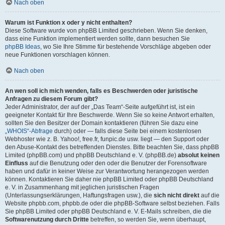
Nach oben
Warum ist Funktion x oder y nicht enthalten?
Diese Software wurde von phpBB Limited geschrieben. Wenn Sie denken,
dass eine Funktion implementiert werden sollte, dann besuchen Sie
phpBB Ideas
, wo Sie Ihre Stimme für bestehende Vorschläge abgeben oder
neue Funktionen vorschlagen können.
Nach oben
An wen soll ich mich wenden, falls es Beschwerden oder juristische
Anfragen zu diesem Forum gibt?
Jeder Administrator, der auf der „Das Team“-Seite aufgeführt ist, ist ein
geeigneter Kontakt für Ihre Beschwerde. Wenn Sie so keine Antwort erhalten,
sollten Sie den Besitzer der Domain kontaktieren (führen Sie dazu eine
„WHOIS“-Abfrage
durch) oder — falls diese Seite bei einem kostenlosen
Webhoster wie z. B. Yahoo!, free.fr, funpic.de usw. liegt — den Support oder
den Abuse-Kontakt des betreffenden Dienstes. Bitte beachten Sie, dass phpBB
Limited (phpBB.com) und phpBB Deutschland e. V. (phpBB.de)
absolut keinen
Einfluss
auf die Benutzung oder den oder die Benutzer der Forensoftware
haben und dafür in keiner Weise zur Verantwortung herangezogen werden
können. Kontaktieren Sie daher nie phpBB Limited oder phpBB Deutschland
e. V. in Zusammenhang mit jeglichen juristischen Fragen
(Unterlassungserklärungen, Haftungsfragen usw.), die
sich nicht direkt
auf die
Website phpbb.com, phpbb.de oder die phpBB-Software selbst beziehen. Falls
Sie phpBB Limited oder phpBB Deutschland e. V. E-Mails schreiben, die die
Softwarenutzung durch Dritte
betreffen, so werden Sie, wenn überhaupt,