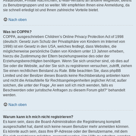
Avatarbilder, Private Nachrichten, E-Mail-Versand an andere Mitglieder, Beitritt
zu Benutzergruppen und so weiter. Wir empfehlen Ihnen eine Anmeldung, da
sie schnell erledigt ist und Ihnen zahlreiche Vorteile bietet.
Nach oben
Was ist COPPA?
COPPA, ausgeschrieben Children’s Online Privacy Protection Act of 1998
(deutsch: Gesetz zum Schutz der Privatsphäre von Kindern im Internet von
1998) ist ein Gesetz in den USA, welches festlegt, dass Websites, die
möglicherweise persönliche Daten von Kindern unter 13 Jahren erheben,
hierzu die Zustimmung der Eltern beziehungsweise des oder der
Erziehungsberechtigten benötigen. Wenn Sie sich unsicher sind, ob dies auf
Sie oder die Website, auf der Sie sich zu registrieren versuchen, zutrifft, ziehen
Sie einen rechtlichen Beistand zu Rate. Bitte beachten Sie, dass phpBB
Limited und der Besitzer dieses Boards keine Rechtsberatung anbieten kann
und nicht die Anlaufstelle für Rechtsangelegenheiten jeglicher Art ist; außer
solchen, die unter der Frage „An wen soll ich mich wenden, falls es
Beschwerden oder juristische Anfragen zu diesem Forum gibt?“ behandelt
werden.
Nach oben
Warum kann ich mich nicht registrieren?
Es kann sein, dass die Board-Administration die Registrierung komplett
ausgeschaltet hat, damit sich keine neuen Benutzer mehr anmelden können.
Es könnte auch sein, dass Ihre IP-Adresse oder der Benutzername, mit dem