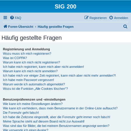
SIG 200
FAQ
Registrieren
Anmelden
S
Foren-Übersicht
Häufig gestellte Fragen
u
Häufig gestellte Fragen
c
h
Registrierung und Anmeldung
Wozu muss ich mich registrieren?
e
Was ist COPPA?
Warum kann ich mich nicht registrieren?
Ich habe mich registriert, kann mich aber nicht anmelden!
Warum kann ich mich nicht anmelden?
Ich habe mich vor einiger Zeit registriert, kann mich aber nicht mehr anmelden?!
Ich habe mein Passwort vergessen!
Warum werde ich automatisch abgemeldet?
Wozu ist die Funktion „Alle Cookies löschen“?
Benutzerpräferenzen und -einstellungen
Wie kann ich meine Einstellungen ändern?
Wie kann ich verhindern, dass mein Benutzername in der Online-Liste auftaucht?
Die Forenuhr geht falsch!
Ich habe die Zeitzone eingestellt, aber die Forenuhr geht immer noch falsch!
Meine Sprache steht auf diesem Board nicht zur Auswahl!
Was sind das für Bilder, die bei meinem Benutzernamen angezeigt werden?
Wie verwende ich einen Avatar?