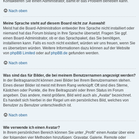
Kontaktieren Sie einen Administrator, damit er das Problem beheben kann.
Nach oben
Meine Sprache steht auf diesem Board nicht zur Auswahl!
Meist hat die Board-Administration entweder Ihre Sprache nicht installiert oder
niemand hat das Forum bislang in Ihre Sprache übersetzt. Fragen Sie ggf.
einen Board-Administrator, ob er das Sprachpaket, das Sie benötigen,
installieren kann. Falls es noch nicht existiert, würden wir uns freuen, wenn Sie
es übersetzen würden. Weitere Informationen dazu können auf der Website
von
phpBB Limited
oder auf
phpBB.de
gefunden werden.
Nach oben
Was sind das für Bilder, die bei meinem Benutzernamen angezeigt werden?
In der Beitragsansicht können zwei Bilder bei Ihrem Benutzernamen stehen.
Eines dieser Bilder ist meist mit Ihrem Rang verknüpft: Oft sind dies Sterne,
Kästchen oder Punkte, die Ihre Beitragszahl oder Ihren Status im Forum
angeben. Das andere, meist größere, Bild wird auch als „Avatar“ bezeichnet.
Es handelt sich hierbei in der Regel um ein persönliches Bild, welches von
Benutzer zu Benutzer unterschiedlich ist.
Nach oben
Wie verwende ich einen Avatar?
In Ihrem persönlichen Bereich können Sie unter „Profil“ einen Avatar über eine
der folgenden vier Methoden hinzufügen: Gravatar, Galerie, Remote oder