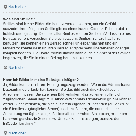
Nach oben
Was sind Smilies?
Smilies sind kleine Bilder, die benutzt werden können, um ein Gefühl
auszudrücken. Für jeden Smilie gibt es einen kurzen Code, z. B. bedeutet :)
fröhlich und :( traurig. Die Liste aller Smilies können Sie beim Verfassen eines
Beitrags sehen. Versuchen Sie bitte trotzdem, Smilies nicht zu häufig zu
benutzen, sie können einen Beitrag schnell unlesbar machen und ein
Moderator könnte deshalb Ihren Beitrag entsprechend überarbeiten oder gar
komplett löschen. Die Board-Administration kann auch die Anzahl der Smilies
begrenzen, die Sie in einem Beitrag benutzen können.
Nach oben
Kann ich Bilder in meine Beiträge einfügen?
Ja, Bilder können in Ihrem Beitrag angezeigt werden. Wenn die Administration
Dateianhänge erlaubt hat, können Sie das Bild auch direkt hochladen.
Ansonsten müssen Sie zu einem Bild verlinken, das auf einem öffentlich
zugänglichen Server liegt, z. B. http://www.domain.tld/mein-bild.gif. Sie können
weder Bilder verlinken, die sich auf Ihrem eigenen PC befinden (außer es ist
ein öffentlich zugänglicher Server), noch zu Bildern, die nur nach einer
Anmeldung verfügbar sind, z. B. Hotmail- oder Yahoo-Mailboxen, mit einem
Passwort geschützte Seiten usw. Um das Bild anzuzeigen, benutze den
BBCode-Tag „[img]“.
Nach oben