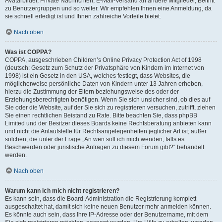
Avatarbilder, Private Nachrichten, E-Mail-Versand an andere Mitglieder, Beitritt
zu Benutzergruppen und so weiter. Wir empfehlen Ihnen eine Anmeldung, da
sie schnell erledigt ist und Ihnen zahlreiche Vorteile bietet.
Nach oben
Was ist COPPA?
COPPA, ausgeschrieben Children’s Online Privacy Protection Act of 1998
(deutsch: Gesetz zum Schutz der Privatsphäre von Kindern im Internet von
1998) ist ein Gesetz in den USA, welches festlegt, dass Websites, die
möglicherweise persönliche Daten von Kindern unter 13 Jahren erheben,
hierzu die Zustimmung der Eltern beziehungsweise des oder der
Erziehungsberechtigten benötigen. Wenn Sie sich unsicher sind, ob dies auf
Sie oder die Website, auf der Sie sich zu registrieren versuchen, zutrifft, ziehen
Sie einen rechtlichen Beistand zu Rate. Bitte beachten Sie, dass phpBB
Limited und der Besitzer dieses Boards keine Rechtsberatung anbieten kann
und nicht die Anlaufstelle für Rechtsangelegenheiten jeglicher Art ist; außer
solchen, die unter der Frage „An wen soll ich mich wenden, falls es
Beschwerden oder juristische Anfragen zu diesem Forum gibt?“ behandelt
werden.
Nach oben
Warum kann ich mich nicht registrieren?
Es kann sein, dass die Board-Administration die Registrierung komplett
ausgeschaltet hat, damit sich keine neuen Benutzer mehr anmelden können.
Es könnte auch sein, dass Ihre IP-Adresse oder der Benutzername, mit dem