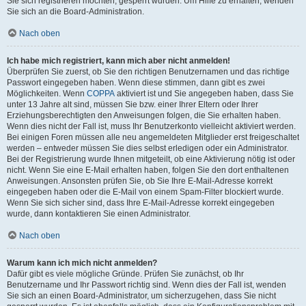
Sie sich registrieren möchten, gesperrt wurden. Um Hilfe zu erhalten, wenden
Sie sich an die Board-Administration.
Nach oben
Ich habe mich registriert, kann mich aber nicht anmelden!
Überprüfen Sie zuerst, ob Sie den richtigen Benutzernamen und das richtige
Passwort eingegeben haben. Wenn diese stimmen, dann gibt es zwei
Möglichkeiten. Wenn
COPPA
aktiviert ist und Sie angegeben haben, dass Sie
unter 13 Jahre alt sind, müssen Sie bzw. einer Ihrer Eltern oder Ihrer
Erziehungsberechtigten den Anweisungen folgen, die Sie erhalten haben.
Wenn dies nicht der Fall ist, muss Ihr Benutzerkonto vielleicht aktiviert werden.
Bei einigen Foren müssen alle neu angemeldeten Mitglieder erst freigeschaltet
werden – entweder müssen Sie dies selbst erledigen oder ein Administrator.
Bei der Registrierung wurde Ihnen mitgeteilt, ob eine Aktivierung nötig ist oder
nicht. Wenn Sie eine E-Mail erhalten haben, folgen Sie den dort enthaltenen
Anweisungen. Ansonsten prüfen Sie, ob Sie Ihre E-Mail-Adresse korrekt
eingegeben haben oder die E-Mail von einem Spam-Filter blockiert wurde.
Wenn Sie sich sicher sind, dass Ihre E-Mail-Adresse korrekt eingegeben
wurde, dann kontaktieren Sie einen Administrator.
Nach oben
Warum kann ich mich nicht anmelden?
Dafür gibt es viele mögliche Gründe. Prüfen Sie zunächst, ob Ihr
Benutzername und Ihr Passwort richtig sind. Wenn dies der Fall ist, wenden
Sie sich an einen Board-Administrator, um sicherzugehen, dass Sie nicht