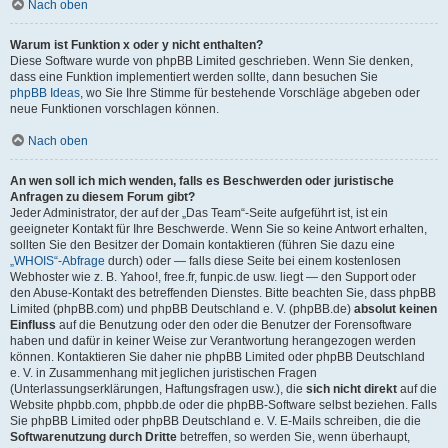
Nach oben
Warum ist Funktion x oder y nicht enthalten?
Diese Software wurde von phpBB Limited geschrieben. Wenn Sie denken,
dass eine Funktion implementiert werden sollte, dann besuchen Sie
phpBB Ideas
, wo Sie Ihre Stimme für bestehende Vorschläge abgeben oder
neue Funktionen vorschlagen können.
Nach oben
An wen soll ich mich wenden, falls es Beschwerden oder juristische
Anfragen zu diesem Forum gibt?
Jeder Administrator, der auf der „Das Team“-Seite aufgeführt ist, ist ein
geeigneter Kontakt für Ihre Beschwerde. Wenn Sie so keine Antwort erhalten,
sollten Sie den Besitzer der Domain kontaktieren (führen Sie dazu eine
„WHOIS“-Abfrage
durch) oder — falls diese Seite bei einem kostenlosen
Webhoster wie z. B. Yahoo!, free.fr, funpic.de usw. liegt — den Support oder
den Abuse-Kontakt des betreffenden Dienstes. Bitte beachten Sie, dass phpBB
Limited (phpBB.com) und phpBB Deutschland e. V. (phpBB.de)
absolut keinen
Einfluss
auf die Benutzung oder den oder die Benutzer der Forensoftware
haben und dafür in keiner Weise zur Verantwortung herangezogen werden
können. Kontaktieren Sie daher nie phpBB Limited oder phpBB Deutschland
e. V. in Zusammenhang mit jeglichen juristischen Fragen
(Unterlassungserklärungen, Haftungsfragen usw.), die
sich nicht direkt
auf die
Website phpbb.com, phpbb.de oder die phpBB-Software selbst beziehen. Falls
Sie phpBB Limited oder phpBB Deutschland e. V. E-Mails schreiben, die die
Softwarenutzung durch Dritte
betreffen, so werden Sie, wenn überhaupt,