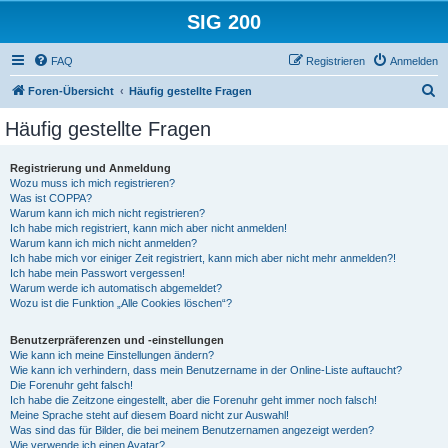
SIG 200
FAQ
Registrieren
Anmelden
S
Foren-Übersicht
Häufig gestellte Fragen
u
Häufig gestellte Fragen
c
h
Registrierung und Anmeldung
Wozu muss ich mich registrieren?
e
Was ist COPPA?
Warum kann ich mich nicht registrieren?
Ich habe mich registriert, kann mich aber nicht anmelden!
Warum kann ich mich nicht anmelden?
Ich habe mich vor einiger Zeit registriert, kann mich aber nicht mehr anmelden?!
Ich habe mein Passwort vergessen!
Warum werde ich automatisch abgemeldet?
Wozu ist die Funktion „Alle Cookies löschen“?
Benutzerpräferenzen und -einstellungen
Wie kann ich meine Einstellungen ändern?
Wie kann ich verhindern, dass mein Benutzername in der Online-Liste auftaucht?
Die Forenuhr geht falsch!
Ich habe die Zeitzone eingestellt, aber die Forenuhr geht immer noch falsch!
Meine Sprache steht auf diesem Board nicht zur Auswahl!
Was sind das für Bilder, die bei meinem Benutzernamen angezeigt werden?
Wie verwende ich einen Avatar?