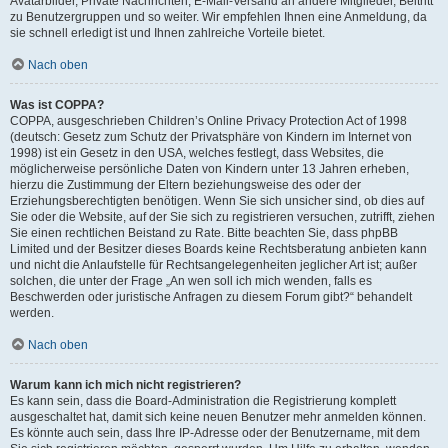
Avatarbilder, Private Nachrichten, E-Mail-Versand an andere Mitglieder, Beitritt
zu Benutzergruppen und so weiter. Wir empfehlen Ihnen eine Anmeldung, da
sie schnell erledigt ist und Ihnen zahlreiche Vorteile bietet.
Nach oben
Was ist COPPA?
COPPA, ausgeschrieben Children’s Online Privacy Protection Act of 1998
(deutsch: Gesetz zum Schutz der Privatsphäre von Kindern im Internet von
1998) ist ein Gesetz in den USA, welches festlegt, dass Websites, die
möglicherweise persönliche Daten von Kindern unter 13 Jahren erheben,
hierzu die Zustimmung der Eltern beziehungsweise des oder der
Erziehungsberechtigten benötigen. Wenn Sie sich unsicher sind, ob dies auf
Sie oder die Website, auf der Sie sich zu registrieren versuchen, zutrifft, ziehen
Sie einen rechtlichen Beistand zu Rate. Bitte beachten Sie, dass phpBB
Limited und der Besitzer dieses Boards keine Rechtsberatung anbieten kann
und nicht die Anlaufstelle für Rechtsangelegenheiten jeglicher Art ist; außer
solchen, die unter der Frage „An wen soll ich mich wenden, falls es
Beschwerden oder juristische Anfragen zu diesem Forum gibt?“ behandelt
werden.
Nach oben
Warum kann ich mich nicht registrieren?
Es kann sein, dass die Board-Administration die Registrierung komplett
ausgeschaltet hat, damit sich keine neuen Benutzer mehr anmelden können.
Es könnte auch sein, dass Ihre IP-Adresse oder der Benutzername, mit dem