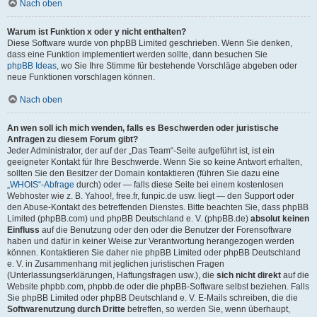
Nach oben
Warum ist Funktion x oder y nicht enthalten?
Diese Software wurde von phpBB Limited geschrieben. Wenn Sie denken,
dass eine Funktion implementiert werden sollte, dann besuchen Sie
phpBB Ideas
, wo Sie Ihre Stimme für bestehende Vorschläge abgeben oder
neue Funktionen vorschlagen können.
Nach oben
An wen soll ich mich wenden, falls es Beschwerden oder juristische
Anfragen zu diesem Forum gibt?
Jeder Administrator, der auf der „Das Team“-Seite aufgeführt ist, ist ein
geeigneter Kontakt für Ihre Beschwerde. Wenn Sie so keine Antwort erhalten,
sollten Sie den Besitzer der Domain kontaktieren (führen Sie dazu eine
„WHOIS“-Abfrage
durch) oder — falls diese Seite bei einem kostenlosen
Webhoster wie z. B. Yahoo!, free.fr, funpic.de usw. liegt — den Support oder
den Abuse-Kontakt des betreffenden Dienstes. Bitte beachten Sie, dass phpBB
Limited (phpBB.com) und phpBB Deutschland e. V. (phpBB.de)
absolut keinen
Einfluss
auf die Benutzung oder den oder die Benutzer der Forensoftware
haben und dafür in keiner Weise zur Verantwortung herangezogen werden
können. Kontaktieren Sie daher nie phpBB Limited oder phpBB Deutschland
e. V. in Zusammenhang mit jeglichen juristischen Fragen
(Unterlassungserklärungen, Haftungsfragen usw.), die
sich nicht direkt
auf die
Website phpbb.com, phpbb.de oder die phpBB-Software selbst beziehen. Falls
Sie phpBB Limited oder phpBB Deutschland e. V. E-Mails schreiben, die die
Softwarenutzung durch Dritte
betreffen, so werden Sie, wenn überhaupt,