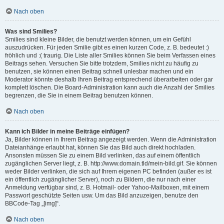
Nach oben
Was sind Smilies?
Smilies sind kleine Bilder, die benutzt werden können, um ein Gefühl
auszudrücken. Für jeden Smilie gibt es einen kurzen Code, z. B. bedeutet :)
fröhlich und :( traurig. Die Liste aller Smilies können Sie beim Verfassen eines
Beitrags sehen. Versuchen Sie bitte trotzdem, Smilies nicht zu häufig zu
benutzen, sie können einen Beitrag schnell unlesbar machen und ein
Moderator könnte deshalb Ihren Beitrag entsprechend überarbeiten oder gar
komplett löschen. Die Board-Administration kann auch die Anzahl der Smilies
begrenzen, die Sie in einem Beitrag benutzen können.
Nach oben
Kann ich Bilder in meine Beiträge einfügen?
Ja, Bilder können in Ihrem Beitrag angezeigt werden. Wenn die Administration
Dateianhänge erlaubt hat, können Sie das Bild auch direkt hochladen.
Ansonsten müssen Sie zu einem Bild verlinken, das auf einem öffentlich
zugänglichen Server liegt, z. B. http://www.domain.tld/mein-bild.gif. Sie können
weder Bilder verlinken, die sich auf Ihrem eigenen PC befinden (außer es ist
ein öffentlich zugänglicher Server), noch zu Bildern, die nur nach einer
Anmeldung verfügbar sind, z. B. Hotmail- oder Yahoo-Mailboxen, mit einem
Passwort geschützte Seiten usw. Um das Bild anzuzeigen, benutze den
BBCode-Tag „[img]“.
Nach oben