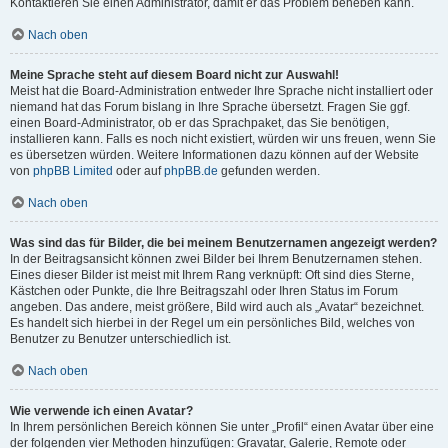
Kontaktieren Sie einen Administrator, damit er das Problem beheben kann.
Nach oben
Meine Sprache steht auf diesem Board nicht zur Auswahl!
Meist hat die Board-Administration entweder Ihre Sprache nicht installiert oder
niemand hat das Forum bislang in Ihre Sprache übersetzt. Fragen Sie ggf.
einen Board-Administrator, ob er das Sprachpaket, das Sie benötigen,
installieren kann. Falls es noch nicht existiert, würden wir uns freuen, wenn Sie
es übersetzen würden. Weitere Informationen dazu können auf der Website
von
phpBB Limited
oder auf
phpBB.de
gefunden werden.
Nach oben
Was sind das für Bilder, die bei meinem Benutzernamen angezeigt werden?
In der Beitragsansicht können zwei Bilder bei Ihrem Benutzernamen stehen.
Eines dieser Bilder ist meist mit Ihrem Rang verknüpft: Oft sind dies Sterne,
Kästchen oder Punkte, die Ihre Beitragszahl oder Ihren Status im Forum
angeben. Das andere, meist größere, Bild wird auch als „Avatar“ bezeichnet.
Es handelt sich hierbei in der Regel um ein persönliches Bild, welches von
Benutzer zu Benutzer unterschiedlich ist.
Nach oben
Wie verwende ich einen Avatar?
In Ihrem persönlichen Bereich können Sie unter „Profil“ einen Avatar über eine
der folgenden vier Methoden hinzufügen: Gravatar, Galerie, Remote oder