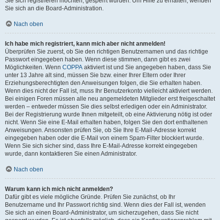
Sie sich registrieren möchten, gesperrt wurden. Um Hilfe zu erhalten, wenden
Sie sich an die Board-Administration.
Nach oben
Ich habe mich registriert, kann mich aber nicht anmelden!
Überprüfen Sie zuerst, ob Sie den richtigen Benutzernamen und das richtige
Passwort eingegeben haben. Wenn diese stimmen, dann gibt es zwei
Möglichkeiten. Wenn
COPPA
aktiviert ist und Sie angegeben haben, dass Sie
unter 13 Jahre alt sind, müssen Sie bzw. einer Ihrer Eltern oder Ihrer
Erziehungsberechtigten den Anweisungen folgen, die Sie erhalten haben.
Wenn dies nicht der Fall ist, muss Ihr Benutzerkonto vielleicht aktiviert werden.
Bei einigen Foren müssen alle neu angemeldeten Mitglieder erst freigeschaltet
werden – entweder müssen Sie dies selbst erledigen oder ein Administrator.
Bei der Registrierung wurde Ihnen mitgeteilt, ob eine Aktivierung nötig ist oder
nicht. Wenn Sie eine E-Mail erhalten haben, folgen Sie den dort enthaltenen
Anweisungen. Ansonsten prüfen Sie, ob Sie Ihre E-Mail-Adresse korrekt
eingegeben haben oder die E-Mail von einem Spam-Filter blockiert wurde.
Wenn Sie sich sicher sind, dass Ihre E-Mail-Adresse korrekt eingegeben
wurde, dann kontaktieren Sie einen Administrator.
Nach oben
Warum kann ich mich nicht anmelden?
Dafür gibt es viele mögliche Gründe. Prüfen Sie zunächst, ob Ihr
Benutzername und Ihr Passwort richtig sind. Wenn dies der Fall ist, wenden
Sie sich an einen Board-Administrator, um sicherzugehen, dass Sie nicht