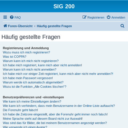
SIG 200
FAQ
Registrieren
Anmelden
S
Foren-Übersicht
Häufig gestellte Fragen
u
Häufig gestellte Fragen
c
h
Registrierung und Anmeldung
Wozu muss ich mich registrieren?
e
Was ist COPPA?
Warum kann ich mich nicht registrieren?
Ich habe mich registriert, kann mich aber nicht anmelden!
Warum kann ich mich nicht anmelden?
Ich habe mich vor einiger Zeit registriert, kann mich aber nicht mehr anmelden?!
Ich habe mein Passwort vergessen!
Warum werde ich automatisch abgemeldet?
Wozu ist die Funktion „Alle Cookies löschen“?
Benutzerpräferenzen und -einstellungen
Wie kann ich meine Einstellungen ändern?
Wie kann ich verhindern, dass mein Benutzername in der Online-Liste auftaucht?
Die Forenuhr geht falsch!
Ich habe die Zeitzone eingestellt, aber die Forenuhr geht immer noch falsch!
Meine Sprache steht auf diesem Board nicht zur Auswahl!
Was sind das für Bilder, die bei meinem Benutzernamen angezeigt werden?
Wie verwende ich einen Avatar?