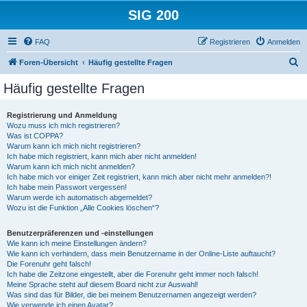
SIG 200
FAQ
Registrieren
Anmelden
S
Foren-Übersicht
Häufig gestellte Fragen
u
Häufig gestellte Fragen
c
h
Registrierung und Anmeldung
Wozu muss ich mich registrieren?
e
Was ist COPPA?
Warum kann ich mich nicht registrieren?
Ich habe mich registriert, kann mich aber nicht anmelden!
Warum kann ich mich nicht anmelden?
Ich habe mich vor einiger Zeit registriert, kann mich aber nicht mehr anmelden?!
Ich habe mein Passwort vergessen!
Warum werde ich automatisch abgemeldet?
Wozu ist die Funktion „Alle Cookies löschen“?
Benutzerpräferenzen und -einstellungen
Wie kann ich meine Einstellungen ändern?
Wie kann ich verhindern, dass mein Benutzername in der Online-Liste auftaucht?
Die Forenuhr geht falsch!
Ich habe die Zeitzone eingestellt, aber die Forenuhr geht immer noch falsch!
Meine Sprache steht auf diesem Board nicht zur Auswahl!
Was sind das für Bilder, die bei meinem Benutzernamen angezeigt werden?
Wie verwende ich einen Avatar?