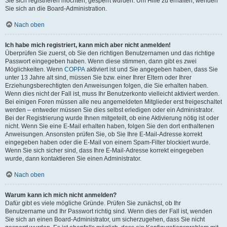
Sie sich registrieren möchten, gesperrt wurden. Um Hilfe zu erhalten, wenden
Sie sich an die Board-Administration.
Nach oben
Ich habe mich registriert, kann mich aber nicht anmelden!
Überprüfen Sie zuerst, ob Sie den richtigen Benutzernamen und das richtige
Passwort eingegeben haben. Wenn diese stimmen, dann gibt es zwei
Möglichkeiten. Wenn
COPPA
aktiviert ist und Sie angegeben haben, dass Sie
unter 13 Jahre alt sind, müssen Sie bzw. einer Ihrer Eltern oder Ihrer
Erziehungsberechtigten den Anweisungen folgen, die Sie erhalten haben.
Wenn dies nicht der Fall ist, muss Ihr Benutzerkonto vielleicht aktiviert werden.
Bei einigen Foren müssen alle neu angemeldeten Mitglieder erst freigeschaltet
werden – entweder müssen Sie dies selbst erledigen oder ein Administrator.
Bei der Registrierung wurde Ihnen mitgeteilt, ob eine Aktivierung nötig ist oder
nicht. Wenn Sie eine E-Mail erhalten haben, folgen Sie den dort enthaltenen
Anweisungen. Ansonsten prüfen Sie, ob Sie Ihre E-Mail-Adresse korrekt
eingegeben haben oder die E-Mail von einem Spam-Filter blockiert wurde.
Wenn Sie sich sicher sind, dass Ihre E-Mail-Adresse korrekt eingegeben
wurde, dann kontaktieren Sie einen Administrator.
Nach oben
Warum kann ich mich nicht anmelden?
Dafür gibt es viele mögliche Gründe. Prüfen Sie zunächst, ob Ihr
Benutzername und Ihr Passwort richtig sind. Wenn dies der Fall ist, wenden
Sie sich an einen Board-Administrator, um sicherzugehen, dass Sie nicht