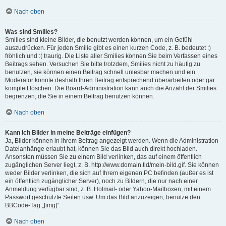
Nach oben
Was sind Smilies?
Smilies sind kleine Bilder, die benutzt werden können, um ein Gefühl
auszudrücken. Für jeden Smilie gibt es einen kurzen Code, z. B. bedeutet :)
fröhlich und :( traurig. Die Liste aller Smilies können Sie beim Verfassen eines
Beitrags sehen. Versuchen Sie bitte trotzdem, Smilies nicht zu häufig zu
benutzen, sie können einen Beitrag schnell unlesbar machen und ein
Moderator könnte deshalb Ihren Beitrag entsprechend überarbeiten oder gar
komplett löschen. Die Board-Administration kann auch die Anzahl der Smilies
begrenzen, die Sie in einem Beitrag benutzen können.
Nach oben
Kann ich Bilder in meine Beiträge einfügen?
Ja, Bilder können in Ihrem Beitrag angezeigt werden. Wenn die Administration
Dateianhänge erlaubt hat, können Sie das Bild auch direkt hochladen.
Ansonsten müssen Sie zu einem Bild verlinken, das auf einem öffentlich
zugänglichen Server liegt, z. B. http://www.domain.tld/mein-bild.gif. Sie können
weder Bilder verlinken, die sich auf Ihrem eigenen PC befinden (außer es ist
ein öffentlich zugänglicher Server), noch zu Bildern, die nur nach einer
Anmeldung verfügbar sind, z. B. Hotmail- oder Yahoo-Mailboxen, mit einem
Passwort geschützte Seiten usw. Um das Bild anzuzeigen, benutze den
BBCode-Tag „[img]“.
Nach oben