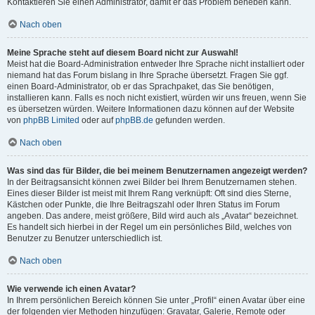
Kontaktieren Sie einen Administrator, damit er das Problem beheben kann.
Nach oben
Meine Sprache steht auf diesem Board nicht zur Auswahl!
Meist hat die Board-Administration entweder Ihre Sprache nicht installiert oder
niemand hat das Forum bislang in Ihre Sprache übersetzt. Fragen Sie ggf.
einen Board-Administrator, ob er das Sprachpaket, das Sie benötigen,
installieren kann. Falls es noch nicht existiert, würden wir uns freuen, wenn Sie
es übersetzen würden. Weitere Informationen dazu können auf der Website
von
phpBB Limited
oder auf
phpBB.de
gefunden werden.
Nach oben
Was sind das für Bilder, die bei meinem Benutzernamen angezeigt werden?
In der Beitragsansicht können zwei Bilder bei Ihrem Benutzernamen stehen.
Eines dieser Bilder ist meist mit Ihrem Rang verknüpft: Oft sind dies Sterne,
Kästchen oder Punkte, die Ihre Beitragszahl oder Ihren Status im Forum
angeben. Das andere, meist größere, Bild wird auch als „Avatar“ bezeichnet.
Es handelt sich hierbei in der Regel um ein persönliches Bild, welches von
Benutzer zu Benutzer unterschiedlich ist.
Nach oben
Wie verwende ich einen Avatar?
In Ihrem persönlichen Bereich können Sie unter „Profil“ einen Avatar über eine
der folgenden vier Methoden hinzufügen: Gravatar, Galerie, Remote oder