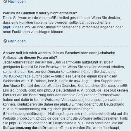
Nach oben
Warum ist Funktion x oder y nicht enthalten?
Diese Software wurde von phpBB Limited geschrieben. Wenn Sie denken,
dass eine Funktion implementiert werden sollte, dann besuchen Sie
phpBB Ideas
, wo Sie Ihre Stimme für bestehende Vorschläge abgeben oder
neue Funktionen vorschlagen können.
Nach oben
An wen soll ich mich wenden, falls es Beschwerden oder juristische
Anfragen zu diesem Forum gibt?
Jeder Administrator, der auf der „Das Team“-Seite aufgeführt ist, ist ein
geeigneter Kontakt für Ihre Beschwerde. Wenn Sie so keine Antwort erhalten,
sollten Sie den Besitzer der Domain kontaktieren (führen Sie dazu eine
„WHOIS“-Abfrage
durch) oder — falls diese Seite bei einem kostenlosen
Webhoster wie z. B. Yahoo!, free.fr, funpic.de usw. liegt — den Support oder
den Abuse-Kontakt des betreffenden Dienstes. Bitte beachten Sie, dass phpBB
Limited (phpBB.com) und phpBB Deutschland e. V. (phpBB.de)
absolut keinen
Einfluss
auf die Benutzung oder den oder die Benutzer der Forensoftware
haben und dafür in keiner Weise zur Verantwortung herangezogen werden
können. Kontaktieren Sie daher nie phpBB Limited oder phpBB Deutschland
e. V. in Zusammenhang mit jeglichen juristischen Fragen
(Unterlassungserklärungen, Haftungsfragen usw.), die
sich nicht direkt
auf die
Website phpbb.com, phpbb.de oder die phpBB-Software selbst beziehen. Falls
Sie phpBB Limited oder phpBB Deutschland e. V. E-Mails schreiben, die die
Softwarenutzung durch Dritte
betreffen, so werden Sie, wenn überhaupt,