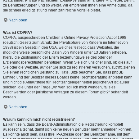
Avatarbilder, Private Nachrichten, E-Mail-Versand an andere Mitglieder, Beitritt
zu Benutzergruppen und so weiter. Wir empfehlen Ihnen eine Anmeldung, da
sie schnell erledigt ist und Ihnen zahlreiche Vorteile bietet.
Nach oben
Was ist COPPA?
COPPA, ausgeschrieben Children’s Online Privacy Protection Act of 1998
(deutsch: Gesetz zum Schutz der Privatsphäre von Kindern im Internet von
1998) ist ein Gesetz in den USA, welches festlegt, dass Websites, die
möglicherweise persönliche Daten von Kindern unter 13 Jahren erheben,
hierzu die Zustimmung der Eltern beziehungsweise des oder der
Erziehungsberechtigten benötigen. Wenn Sie sich unsicher sind, ob dies auf
Sie oder die Website, auf der Sie sich zu registrieren versuchen, zutrifft, ziehen
Sie einen rechtlichen Beistand zu Rate. Bitte beachten Sie, dass phpBB
Limited und der Besitzer dieses Boards keine Rechtsberatung anbieten kann
und nicht die Anlaufstelle für Rechtsangelegenheiten jeglicher Art ist; außer
solchen, die unter der Frage „An wen soll ich mich wenden, falls es
Beschwerden oder juristische Anfragen zu diesem Forum gibt?“ behandelt
werden.
Nach oben
Warum kann ich mich nicht registrieren?
Es kann sein, dass die Board-Administration die Registrierung komplett
ausgeschaltet hat, damit sich keine neuen Benutzer mehr anmelden können.
Es könnte auch sein, dass Ihre IP-Adresse oder der Benutzername, mit dem