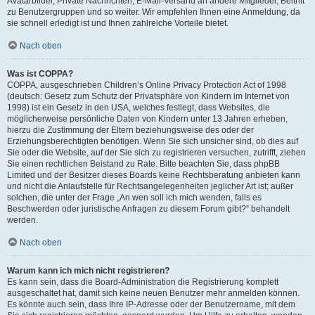
Avatarbilder, Private Nachrichten, E-Mail-Versand an andere Mitglieder, Beitritt
zu Benutzergruppen und so weiter. Wir empfehlen Ihnen eine Anmeldung, da
sie schnell erledigt ist und Ihnen zahlreiche Vorteile bietet.
Nach oben
Was ist COPPA?
COPPA, ausgeschrieben Children’s Online Privacy Protection Act of 1998
(deutsch: Gesetz zum Schutz der Privatsphäre von Kindern im Internet von
1998) ist ein Gesetz in den USA, welches festlegt, dass Websites, die
möglicherweise persönliche Daten von Kindern unter 13 Jahren erheben,
hierzu die Zustimmung der Eltern beziehungsweise des oder der
Erziehungsberechtigten benötigen. Wenn Sie sich unsicher sind, ob dies auf
Sie oder die Website, auf der Sie sich zu registrieren versuchen, zutrifft, ziehen
Sie einen rechtlichen Beistand zu Rate. Bitte beachten Sie, dass phpBB
Limited und der Besitzer dieses Boards keine Rechtsberatung anbieten kann
und nicht die Anlaufstelle für Rechtsangelegenheiten jeglicher Art ist; außer
solchen, die unter der Frage „An wen soll ich mich wenden, falls es
Beschwerden oder juristische Anfragen zu diesem Forum gibt?“ behandelt
werden.
Nach oben
Warum kann ich mich nicht registrieren?
Es kann sein, dass die Board-Administration die Registrierung komplett
ausgeschaltet hat, damit sich keine neuen Benutzer mehr anmelden können.
Es könnte auch sein, dass Ihre IP-Adresse oder der Benutzername, mit dem