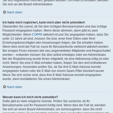
Sie sich registrieren möchten, gesperrt wurden. Um Hilfe zu erhalten, wenden
Sie sich an die Board-Administration.
Nach oben
Ich habe mich registriert, kann mich aber nicht anmelden!
Überprüfen Sie zuerst, ob Sie den richtigen Benutzernamen und das richtige
Passwort eingegeben haben. Wenn diese stimmen, dann gibt es zwei
Möglichkeiten. Wenn
COPPA
aktiviert ist und Sie angegeben haben, dass Sie
unter 13 Jahre alt sind, müssen Sie bzw. einer Ihrer Eltern oder Ihrer
Erziehungsberechtigten den Anweisungen folgen, die Sie erhalten haben.
Wenn dies nicht der Fall ist, muss Ihr Benutzerkonto vielleicht aktiviert werden.
Bei einigen Foren müssen alle neu angemeldeten Mitglieder erst freigeschaltet
werden – entweder müssen Sie dies selbst erledigen oder ein Administrator.
Bei der Registrierung wurde Ihnen mitgeteilt, ob eine Aktivierung nötig ist oder
nicht. Wenn Sie eine E-Mail erhalten haben, folgen Sie den dort enthaltenen
Anweisungen. Ansonsten prüfen Sie, ob Sie Ihre E-Mail-Adresse korrekt
eingegeben haben oder die E-Mail von einem Spam-Filter blockiert wurde.
Wenn Sie sich sicher sind, dass Ihre E-Mail-Adresse korrekt eingegeben
wurde, dann kontaktieren Sie einen Administrator.
Nach oben
Warum kann ich mich nicht anmelden?
Dafür gibt es viele mögliche Gründe. Prüfen Sie zunächst, ob Ihr
Benutzername und Ihr Passwort richtig sind. Wenn dies der Fall ist, wenden
Sie sich an einen Board-Administrator, um sicherzugehen, dass Sie nicht