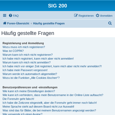
SIG 200
FAQ
Registrieren
Anmelden
S
Foren-Übersicht
Häufig gestellte Fragen
u
Häufig gestellte Fragen
c
h
Registrierung und Anmeldung
Wozu muss ich mich registrieren?
e
Was ist COPPA?
Warum kann ich mich nicht registrieren?
Ich habe mich registriert, kann mich aber nicht anmelden!
Warum kann ich mich nicht anmelden?
Ich habe mich vor einiger Zeit registriert, kann mich aber nicht mehr anmelden?!
Ich habe mein Passwort vergessen!
Warum werde ich automatisch abgemeldet?
Wozu ist die Funktion „Alle Cookies löschen“?
Benutzerpräferenzen und -einstellungen
Wie kann ich meine Einstellungen ändern?
Wie kann ich verhindern, dass mein Benutzername in der Online-Liste auftaucht?
Die Forenuhr geht falsch!
Ich habe die Zeitzone eingestellt, aber die Forenuhr geht immer noch falsch!
Meine Sprache steht auf diesem Board nicht zur Auswahl!
Was sind das für Bilder, die bei meinem Benutzernamen angezeigt werden?
Wie verwende ich einen Avatar?