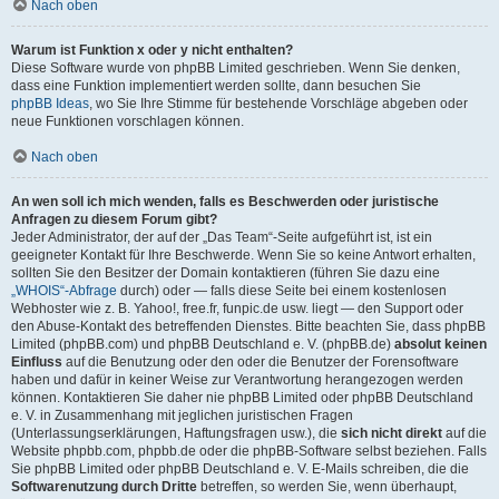
Nach oben
Warum ist Funktion x oder y nicht enthalten?
Diese Software wurde von phpBB Limited geschrieben. Wenn Sie denken,
dass eine Funktion implementiert werden sollte, dann besuchen Sie
phpBB Ideas
, wo Sie Ihre Stimme für bestehende Vorschläge abgeben oder
neue Funktionen vorschlagen können.
Nach oben
An wen soll ich mich wenden, falls es Beschwerden oder juristische
Anfragen zu diesem Forum gibt?
Jeder Administrator, der auf der „Das Team“-Seite aufgeführt ist, ist ein
geeigneter Kontakt für Ihre Beschwerde. Wenn Sie so keine Antwort erhalten,
sollten Sie den Besitzer der Domain kontaktieren (führen Sie dazu eine
„WHOIS“-Abfrage
durch) oder — falls diese Seite bei einem kostenlosen
Webhoster wie z. B. Yahoo!, free.fr, funpic.de usw. liegt — den Support oder
den Abuse-Kontakt des betreffenden Dienstes. Bitte beachten Sie, dass phpBB
Limited (phpBB.com) und phpBB Deutschland e. V. (phpBB.de)
absolut keinen
Einfluss
auf die Benutzung oder den oder die Benutzer der Forensoftware
haben und dafür in keiner Weise zur Verantwortung herangezogen werden
können. Kontaktieren Sie daher nie phpBB Limited oder phpBB Deutschland
e. V. in Zusammenhang mit jeglichen juristischen Fragen
(Unterlassungserklärungen, Haftungsfragen usw.), die
sich nicht direkt
auf die
Website phpbb.com, phpbb.de oder die phpBB-Software selbst beziehen. Falls
Sie phpBB Limited oder phpBB Deutschland e. V. E-Mails schreiben, die die
Softwarenutzung durch Dritte
betreffen, so werden Sie, wenn überhaupt,