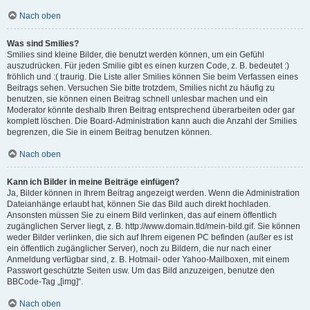
Nach oben
Was sind Smilies?
Smilies sind kleine Bilder, die benutzt werden können, um ein Gefühl
auszudrücken. Für jeden Smilie gibt es einen kurzen Code, z. B. bedeutet :)
fröhlich und :( traurig. Die Liste aller Smilies können Sie beim Verfassen eines
Beitrags sehen. Versuchen Sie bitte trotzdem, Smilies nicht zu häufig zu
benutzen, sie können einen Beitrag schnell unlesbar machen und ein
Moderator könnte deshalb Ihren Beitrag entsprechend überarbeiten oder gar
komplett löschen. Die Board-Administration kann auch die Anzahl der Smilies
begrenzen, die Sie in einem Beitrag benutzen können.
Nach oben
Kann ich Bilder in meine Beiträge einfügen?
Ja, Bilder können in Ihrem Beitrag angezeigt werden. Wenn die Administration
Dateianhänge erlaubt hat, können Sie das Bild auch direkt hochladen.
Ansonsten müssen Sie zu einem Bild verlinken, das auf einem öffentlich
zugänglichen Server liegt, z. B. http://www.domain.tld/mein-bild.gif. Sie können
weder Bilder verlinken, die sich auf Ihrem eigenen PC befinden (außer es ist
ein öffentlich zugänglicher Server), noch zu Bildern, die nur nach einer
Anmeldung verfügbar sind, z. B. Hotmail- oder Yahoo-Mailboxen, mit einem
Passwort geschützte Seiten usw. Um das Bild anzuzeigen, benutze den
BBCode-Tag „[img]“.
Nach oben