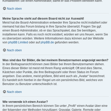
Kontaktieren Sie einen Administrator, damit er das Problem beheben kann.
Nach oben
Meine Sprache steht auf diesem Board nicht zur Auswahl!
Meist hat die Board-Administration entweder Ihre Sprache nicht installiert oder
niemand hat das Forum bislang in Ihre Sprache übersetzt. Fragen Sie ggf.
einen Board-Administrator, ob er das Sprachpaket, das Sie benötigen,
installieren kann. Falls es noch nicht existiert, würden wir uns freuen, wenn Sie
es übersetzen würden. Weitere Informationen dazu können auf der Website
von
phpBB Limited
oder auf
phpBB.de
gefunden werden.
Nach oben
Was sind das für Bilder, die bei meinem Benutzernamen angezeigt werden?
In der Beitragsansicht können zwei Bilder bei Ihrem Benutzernamen stehen.
Eines dieser Bilder ist meist mit Ihrem Rang verknüpft: Oft sind dies Sterne,
Kästchen oder Punkte, die Ihre Beitragszahl oder Ihren Status im Forum
angeben. Das andere, meist größere, Bild wird auch als „Avatar“ bezeichnet.
Es handelt sich hierbei in der Regel um ein persönliches Bild, welches von
Benutzer zu Benutzer unterschiedlich ist.
Nach oben
Wie verwende ich einen Avatar?
In Ihrem persönlichen Bereich können Sie unter „Profil“ einen Avatar über eine
der folgenden vier Methoden hinzufügen: Gravatar, Galerie, Remote oder