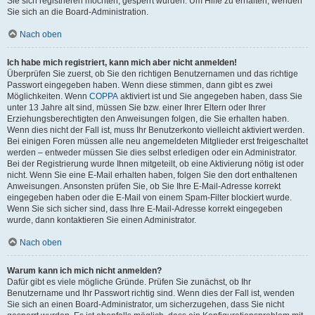
Sie sich registrieren möchten, gesperrt wurden. Um Hilfe zu erhalten, wenden
Sie sich an die Board-Administration.
Nach oben
Ich habe mich registriert, kann mich aber nicht anmelden!
Überprüfen Sie zuerst, ob Sie den richtigen Benutzernamen und das richtige
Passwort eingegeben haben. Wenn diese stimmen, dann gibt es zwei
Möglichkeiten. Wenn
COPPA
aktiviert ist und Sie angegeben haben, dass Sie
unter 13 Jahre alt sind, müssen Sie bzw. einer Ihrer Eltern oder Ihrer
Erziehungsberechtigten den Anweisungen folgen, die Sie erhalten haben.
Wenn dies nicht der Fall ist, muss Ihr Benutzerkonto vielleicht aktiviert werden.
Bei einigen Foren müssen alle neu angemeldeten Mitglieder erst freigeschaltet
werden – entweder müssen Sie dies selbst erledigen oder ein Administrator.
Bei der Registrierung wurde Ihnen mitgeteilt, ob eine Aktivierung nötig ist oder
nicht. Wenn Sie eine E-Mail erhalten haben, folgen Sie den dort enthaltenen
Anweisungen. Ansonsten prüfen Sie, ob Sie Ihre E-Mail-Adresse korrekt
eingegeben haben oder die E-Mail von einem Spam-Filter blockiert wurde.
Wenn Sie sich sicher sind, dass Ihre E-Mail-Adresse korrekt eingegeben
wurde, dann kontaktieren Sie einen Administrator.
Nach oben
Warum kann ich mich nicht anmelden?
Dafür gibt es viele mögliche Gründe. Prüfen Sie zunächst, ob Ihr
Benutzername und Ihr Passwort richtig sind. Wenn dies der Fall ist, wenden
Sie sich an einen Board-Administrator, um sicherzugehen, dass Sie nicht