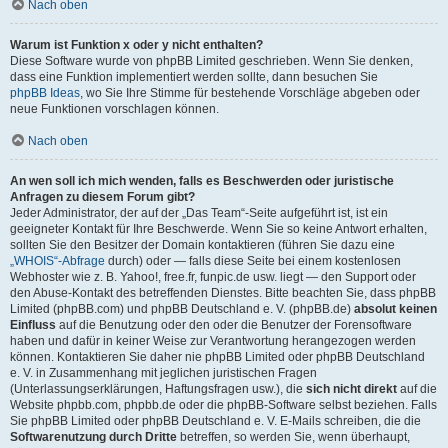
Nach oben
Warum ist Funktion x oder y nicht enthalten?
Diese Software wurde von phpBB Limited geschrieben. Wenn Sie denken,
dass eine Funktion implementiert werden sollte, dann besuchen Sie
phpBB Ideas
, wo Sie Ihre Stimme für bestehende Vorschläge abgeben oder
neue Funktionen vorschlagen können.
Nach oben
An wen soll ich mich wenden, falls es Beschwerden oder juristische
Anfragen zu diesem Forum gibt?
Jeder Administrator, der auf der „Das Team“-Seite aufgeführt ist, ist ein
geeigneter Kontakt für Ihre Beschwerde. Wenn Sie so keine Antwort erhalten,
sollten Sie den Besitzer der Domain kontaktieren (führen Sie dazu eine
„WHOIS“-Abfrage
durch) oder — falls diese Seite bei einem kostenlosen
Webhoster wie z. B. Yahoo!, free.fr, funpic.de usw. liegt — den Support oder
den Abuse-Kontakt des betreffenden Dienstes. Bitte beachten Sie, dass phpBB
Limited (phpBB.com) und phpBB Deutschland e. V. (phpBB.de)
absolut keinen
Einfluss
auf die Benutzung oder den oder die Benutzer der Forensoftware
haben und dafür in keiner Weise zur Verantwortung herangezogen werden
können. Kontaktieren Sie daher nie phpBB Limited oder phpBB Deutschland
e. V. in Zusammenhang mit jeglichen juristischen Fragen
(Unterlassungserklärungen, Haftungsfragen usw.), die
sich nicht direkt
auf die
Website phpbb.com, phpbb.de oder die phpBB-Software selbst beziehen. Falls
Sie phpBB Limited oder phpBB Deutschland e. V. E-Mails schreiben, die die
Softwarenutzung durch Dritte
betreffen, so werden Sie, wenn überhaupt,