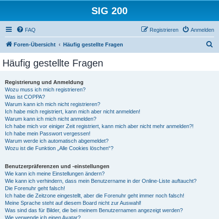
SIG 200
FAQ
Registrieren
Anmelden
S
Foren-Übersicht
Häufig gestellte Fragen
u
Häufig gestellte Fragen
c
h
Registrierung und Anmeldung
Wozu muss ich mich registrieren?
e
Was ist COPPA?
Warum kann ich mich nicht registrieren?
Ich habe mich registriert, kann mich aber nicht anmelden!
Warum kann ich mich nicht anmelden?
Ich habe mich vor einiger Zeit registriert, kann mich aber nicht mehr anmelden?!
Ich habe mein Passwort vergessen!
Warum werde ich automatisch abgemeldet?
Wozu ist die Funktion „Alle Cookies löschen“?
Benutzerpräferenzen und -einstellungen
Wie kann ich meine Einstellungen ändern?
Wie kann ich verhindern, dass mein Benutzername in der Online-Liste auftaucht?
Die Forenuhr geht falsch!
Ich habe die Zeitzone eingestellt, aber die Forenuhr geht immer noch falsch!
Meine Sprache steht auf diesem Board nicht zur Auswahl!
Was sind das für Bilder, die bei meinem Benutzernamen angezeigt werden?
Wie verwende ich einen Avatar?