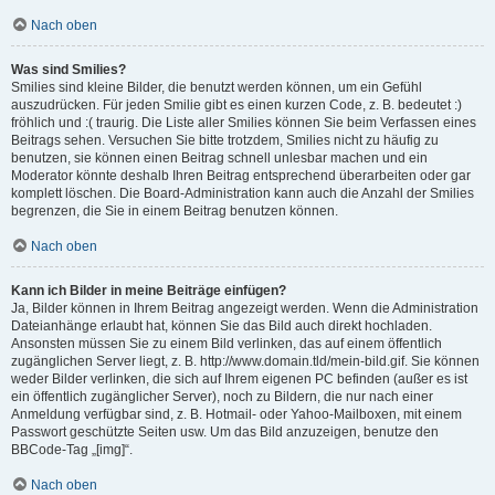
Nach oben
Was sind Smilies?
Smilies sind kleine Bilder, die benutzt werden können, um ein Gefühl
auszudrücken. Für jeden Smilie gibt es einen kurzen Code, z. B. bedeutet :)
fröhlich und :( traurig. Die Liste aller Smilies können Sie beim Verfassen eines
Beitrags sehen. Versuchen Sie bitte trotzdem, Smilies nicht zu häufig zu
benutzen, sie können einen Beitrag schnell unlesbar machen und ein
Moderator könnte deshalb Ihren Beitrag entsprechend überarbeiten oder gar
komplett löschen. Die Board-Administration kann auch die Anzahl der Smilies
begrenzen, die Sie in einem Beitrag benutzen können.
Nach oben
Kann ich Bilder in meine Beiträge einfügen?
Ja, Bilder können in Ihrem Beitrag angezeigt werden. Wenn die Administration
Dateianhänge erlaubt hat, können Sie das Bild auch direkt hochladen.
Ansonsten müssen Sie zu einem Bild verlinken, das auf einem öffentlich
zugänglichen Server liegt, z. B. http://www.domain.tld/mein-bild.gif. Sie können
weder Bilder verlinken, die sich auf Ihrem eigenen PC befinden (außer es ist
ein öffentlich zugänglicher Server), noch zu Bildern, die nur nach einer
Anmeldung verfügbar sind, z. B. Hotmail- oder Yahoo-Mailboxen, mit einem
Passwort geschützte Seiten usw. Um das Bild anzuzeigen, benutze den
BBCode-Tag „[img]“.
Nach oben