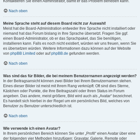
Kontaktieren Sie einen Administrator, damit er das Problem beheben kann.
Nach oben
Meine Sprache steht auf diesem Board nicht zur Auswahl!
Meist hat die Board-Administration entweder Ihre Sprache nicht installiert oder
niemand hat das Forum bislang in Ihre Sprache übersetzt. Fragen Sie ggf.
einen Board-Administrator, ob er das Sprachpaket, das Sie benötigen,
installieren kann. Falls es noch nicht existiert, würden wir uns freuen, wenn Sie
es übersetzen würden. Weitere Informationen dazu können auf der Website
von
phpBB Limited
oder auf
phpBB.de
gefunden werden.
Nach oben
Was sind das für Bilder, die bei meinem Benutzernamen angezeigt werden?
In der Beitragsansicht können zwei Bilder bei Ihrem Benutzernamen stehen.
Eines dieser Bilder ist meist mit Ihrem Rang verknüpft: Oft sind dies Sterne,
Kästchen oder Punkte, die Ihre Beitragszahl oder Ihren Status im Forum
angeben. Das andere, meist größere, Bild wird auch als „Avatar“ bezeichnet.
Es handelt sich hierbei in der Regel um ein persönliches Bild, welches von
Benutzer zu Benutzer unterschiedlich ist.
Nach oben
Wie verwende ich einen Avatar?
In Ihrem persönlichen Bereich können Sie unter „Profil“ einen Avatar über eine
der folgenden vier Methoden hinzufügen: Gravatar, Galerie, Remote oder