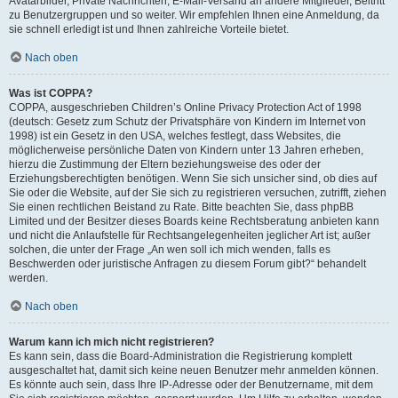
Avatarbilder, Private Nachrichten, E-Mail-Versand an andere Mitglieder, Beitritt
zu Benutzergruppen und so weiter. Wir empfehlen Ihnen eine Anmeldung, da
sie schnell erledigt ist und Ihnen zahlreiche Vorteile bietet.
Nach oben
Was ist COPPA?
COPPA, ausgeschrieben Children’s Online Privacy Protection Act of 1998
(deutsch: Gesetz zum Schutz der Privatsphäre von Kindern im Internet von
1998) ist ein Gesetz in den USA, welches festlegt, dass Websites, die
möglicherweise persönliche Daten von Kindern unter 13 Jahren erheben,
hierzu die Zustimmung der Eltern beziehungsweise des oder der
Erziehungsberechtigten benötigen. Wenn Sie sich unsicher sind, ob dies auf
Sie oder die Website, auf der Sie sich zu registrieren versuchen, zutrifft, ziehen
Sie einen rechtlichen Beistand zu Rate. Bitte beachten Sie, dass phpBB
Limited und der Besitzer dieses Boards keine Rechtsberatung anbieten kann
und nicht die Anlaufstelle für Rechtsangelegenheiten jeglicher Art ist; außer
solchen, die unter der Frage „An wen soll ich mich wenden, falls es
Beschwerden oder juristische Anfragen zu diesem Forum gibt?“ behandelt
werden.
Nach oben
Warum kann ich mich nicht registrieren?
Es kann sein, dass die Board-Administration die Registrierung komplett
ausgeschaltet hat, damit sich keine neuen Benutzer mehr anmelden können.
Es könnte auch sein, dass Ihre IP-Adresse oder der Benutzername, mit dem