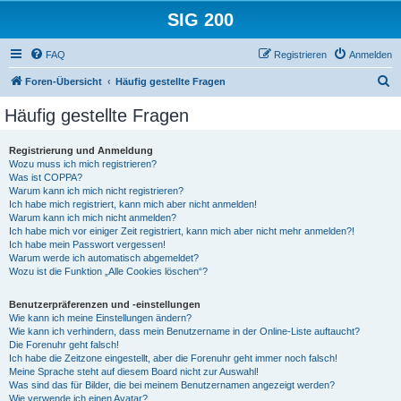
SIG 200
FAQ
Registrieren
Anmelden
S
Foren-Übersicht
Häufig gestellte Fragen
u
Häufig gestellte Fragen
c
h
Registrierung und Anmeldung
Wozu muss ich mich registrieren?
e
Was ist COPPA?
Warum kann ich mich nicht registrieren?
Ich habe mich registriert, kann mich aber nicht anmelden!
Warum kann ich mich nicht anmelden?
Ich habe mich vor einiger Zeit registriert, kann mich aber nicht mehr anmelden?!
Ich habe mein Passwort vergessen!
Warum werde ich automatisch abgemeldet?
Wozu ist die Funktion „Alle Cookies löschen“?
Benutzerpräferenzen und -einstellungen
Wie kann ich meine Einstellungen ändern?
Wie kann ich verhindern, dass mein Benutzername in der Online-Liste auftaucht?
Die Forenuhr geht falsch!
Ich habe die Zeitzone eingestellt, aber die Forenuhr geht immer noch falsch!
Meine Sprache steht auf diesem Board nicht zur Auswahl!
Was sind das für Bilder, die bei meinem Benutzernamen angezeigt werden?
Wie verwende ich einen Avatar?