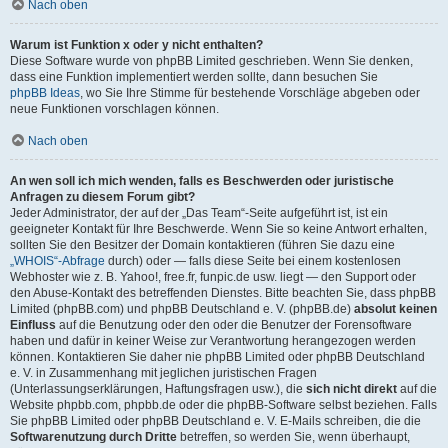
Nach oben
Warum ist Funktion x oder y nicht enthalten?
Diese Software wurde von phpBB Limited geschrieben. Wenn Sie denken,
dass eine Funktion implementiert werden sollte, dann besuchen Sie
phpBB Ideas
, wo Sie Ihre Stimme für bestehende Vorschläge abgeben oder
neue Funktionen vorschlagen können.
Nach oben
An wen soll ich mich wenden, falls es Beschwerden oder juristische
Anfragen zu diesem Forum gibt?
Jeder Administrator, der auf der „Das Team“-Seite aufgeführt ist, ist ein
geeigneter Kontakt für Ihre Beschwerde. Wenn Sie so keine Antwort erhalten,
sollten Sie den Besitzer der Domain kontaktieren (führen Sie dazu eine
„WHOIS“-Abfrage
durch) oder — falls diese Seite bei einem kostenlosen
Webhoster wie z. B. Yahoo!, free.fr, funpic.de usw. liegt — den Support oder
den Abuse-Kontakt des betreffenden Dienstes. Bitte beachten Sie, dass phpBB
Limited (phpBB.com) und phpBB Deutschland e. V. (phpBB.de)
absolut keinen
Einfluss
auf die Benutzung oder den oder die Benutzer der Forensoftware
haben und dafür in keiner Weise zur Verantwortung herangezogen werden
können. Kontaktieren Sie daher nie phpBB Limited oder phpBB Deutschland
e. V. in Zusammenhang mit jeglichen juristischen Fragen
(Unterlassungserklärungen, Haftungsfragen usw.), die
sich nicht direkt
auf die
Website phpbb.com, phpbb.de oder die phpBB-Software selbst beziehen. Falls
Sie phpBB Limited oder phpBB Deutschland e. V. E-Mails schreiben, die die
Softwarenutzung durch Dritte
betreffen, so werden Sie, wenn überhaupt,