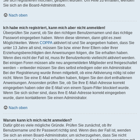
Sie sich registrieren möchten, gesperrt wurden. Um Hilfe zu erhalten, wenden
Sie sich an die Board-Administration.
Nach oben
Ich habe mich registriert, kann mich aber nicht anmelden!
Überprüfen Sie zuerst, ob Sie den richtigen Benutzernamen und das richtige
Passwort eingegeben haben. Wenn diese stimmen, dann gibt es zwei
Möglichkeiten. Wenn
COPPA
aktiviert ist und Sie angegeben haben, dass Sie
unter 13 Jahre alt sind, müssen Sie bzw. einer Ihrer Eltern oder Ihrer
Erziehungsberechtigten den Anweisungen folgen, die Sie erhalten haben.
Wenn dies nicht der Fall ist, muss Ihr Benutzerkonto vielleicht aktiviert werden.
Bei einigen Foren müssen alle neu angemeldeten Mitglieder erst freigeschaltet
werden – entweder müssen Sie dies selbst erledigen oder ein Administrator.
Bei der Registrierung wurde Ihnen mitgeteilt, ob eine Aktivierung nötig ist oder
nicht. Wenn Sie eine E-Mail erhalten haben, folgen Sie den dort enthaltenen
Anweisungen. Ansonsten prüfen Sie, ob Sie Ihre E-Mail-Adresse korrekt
eingegeben haben oder die E-Mail von einem Spam-Filter blockiert wurde.
Wenn Sie sich sicher sind, dass Ihre E-Mail-Adresse korrekt eingegeben
wurde, dann kontaktieren Sie einen Administrator.
Nach oben
Warum kann ich mich nicht anmelden?
Dafür gibt es viele mögliche Gründe. Prüfen Sie zunächst, ob Ihr
Benutzername und Ihr Passwort richtig sind. Wenn dies der Fall ist, wenden
Sie sich an einen Board-Administrator, um sicherzugehen, dass Sie nicht