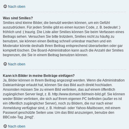
Nach oben
Was sind Smilies?
Smilies sind kleine Bilder, die benutzt werden können, um ein Gefühl
auszudrücken. Für jeden Smilie gibt es einen kurzen Code, z. B. bedeutet :)
fröhlich und :( traurig. Die Liste aller Smilies können Sie beim Verfassen eines
Beitrags sehen. Versuchen Sie bitte trotzdem, Smilies nicht zu häufig zu
benutzen, sie können einen Beitrag schnell unlesbar machen und ein
Moderator könnte deshalb Ihren Beitrag entsprechend überarbeiten oder gar
komplett löschen. Die Board-Administration kann auch die Anzahl der Smilies
begrenzen, die Sie in einem Beitrag benutzen können.
Nach oben
Kann ich Bilder in meine Beiträge einfügen?
Ja, Bilder können in Ihrem Beitrag angezeigt werden. Wenn die Administration
Dateianhänge erlaubt hat, können Sie das Bild auch direkt hochladen.
Ansonsten müssen Sie zu einem Bild verlinken, das auf einem öffentlich
zugänglichen Server liegt, z. B. http://www.domain.tld/mein-bild.gif. Sie können
weder Bilder verlinken, die sich auf Ihrem eigenen PC befinden (außer es ist
ein öffentlich zugänglicher Server), noch zu Bildern, die nur nach einer
Anmeldung verfügbar sind, z. B. Hotmail- oder Yahoo-Mailboxen, mit einem
Passwort geschützte Seiten usw. Um das Bild anzuzeigen, benutze den
BBCode-Tag „[img]“.
Nach oben