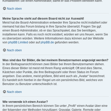
Kontaktieren Sie einen Administrator, damit er das Problem beheben kann.
Nach oben
Meine Sprache steht auf diesem Board nicht zur Auswahl!
Meist hat die Board-Administration entweder Ihre Sprache nicht installiert oder
niemand hat das Forum bislang in Ihre Sprache übersetzt. Fragen Sie ggf.
einen Board-Administrator, ob er das Sprachpaket, das Sie benötigen,
installieren kann. Falls es noch nicht existiert, würden wir uns freuen, wenn Sie
es übersetzen würden. Weitere Informationen dazu können auf der Website
von
phpBB Limited
oder auf
phpBB.de
gefunden werden.
Nach oben
Was sind das für Bilder, die bei meinem Benutzernamen angezeigt werden?
In der Beitragsansicht können zwei Bilder bei Ihrem Benutzernamen stehen.
Eines dieser Bilder ist meist mit Ihrem Rang verknüpft: Oft sind dies Sterne,
Kästchen oder Punkte, die Ihre Beitragszahl oder Ihren Status im Forum
angeben. Das andere, meist größere, Bild wird auch als „Avatar“ bezeichnet.
Es handelt sich hierbei in der Regel um ein persönliches Bild, welches von
Benutzer zu Benutzer unterschiedlich ist.
Nach oben
Wie verwende ich einen Avatar?
In Ihrem persönlichen Bereich können Sie unter „Profil“ einen Avatar über eine
der folgenden vier Methoden hinzufügen: Gravatar, Galerie, Remote oder