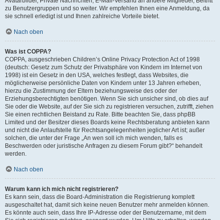
Avatarbilder, Private Nachrichten, E-Mail-Versand an andere Mitglieder, Beitritt
zu Benutzergruppen und so weiter. Wir empfehlen Ihnen eine Anmeldung, da
sie schnell erledigt ist und Ihnen zahlreiche Vorteile bietet.
Nach oben
Was ist COPPA?
COPPA, ausgeschrieben Children’s Online Privacy Protection Act of 1998
(deutsch: Gesetz zum Schutz der Privatsphäre von Kindern im Internet von
1998) ist ein Gesetz in den USA, welches festlegt, dass Websites, die
möglicherweise persönliche Daten von Kindern unter 13 Jahren erheben,
hierzu die Zustimmung der Eltern beziehungsweise des oder der
Erziehungsberechtigten benötigen. Wenn Sie sich unsicher sind, ob dies auf
Sie oder die Website, auf der Sie sich zu registrieren versuchen, zutrifft, ziehen
Sie einen rechtlichen Beistand zu Rate. Bitte beachten Sie, dass phpBB
Limited und der Besitzer dieses Boards keine Rechtsberatung anbieten kann
und nicht die Anlaufstelle für Rechtsangelegenheiten jeglicher Art ist; außer
solchen, die unter der Frage „An wen soll ich mich wenden, falls es
Beschwerden oder juristische Anfragen zu diesem Forum gibt?“ behandelt
werden.
Nach oben
Warum kann ich mich nicht registrieren?
Es kann sein, dass die Board-Administration die Registrierung komplett
ausgeschaltet hat, damit sich keine neuen Benutzer mehr anmelden können.
Es könnte auch sein, dass Ihre IP-Adresse oder der Benutzername, mit dem