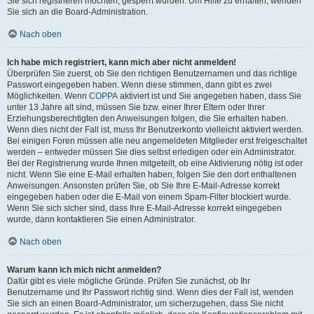
Sie sich registrieren möchten, gesperrt wurden. Um Hilfe zu erhalten, wenden
Sie sich an die Board-Administration.
Nach oben
Ich habe mich registriert, kann mich aber nicht anmelden!
Überprüfen Sie zuerst, ob Sie den richtigen Benutzernamen und das richtige
Passwort eingegeben haben. Wenn diese stimmen, dann gibt es zwei
Möglichkeiten. Wenn
COPPA
aktiviert ist und Sie angegeben haben, dass Sie
unter 13 Jahre alt sind, müssen Sie bzw. einer Ihrer Eltern oder Ihrer
Erziehungsberechtigten den Anweisungen folgen, die Sie erhalten haben.
Wenn dies nicht der Fall ist, muss Ihr Benutzerkonto vielleicht aktiviert werden.
Bei einigen Foren müssen alle neu angemeldeten Mitglieder erst freigeschaltet
werden – entweder müssen Sie dies selbst erledigen oder ein Administrator.
Bei der Registrierung wurde Ihnen mitgeteilt, ob eine Aktivierung nötig ist oder
nicht. Wenn Sie eine E-Mail erhalten haben, folgen Sie den dort enthaltenen
Anweisungen. Ansonsten prüfen Sie, ob Sie Ihre E-Mail-Adresse korrekt
eingegeben haben oder die E-Mail von einem Spam-Filter blockiert wurde.
Wenn Sie sich sicher sind, dass Ihre E-Mail-Adresse korrekt eingegeben
wurde, dann kontaktieren Sie einen Administrator.
Nach oben
Warum kann ich mich nicht anmelden?
Dafür gibt es viele mögliche Gründe. Prüfen Sie zunächst, ob Ihr
Benutzername und Ihr Passwort richtig sind. Wenn dies der Fall ist, wenden
Sie sich an einen Board-Administrator, um sicherzugehen, dass Sie nicht