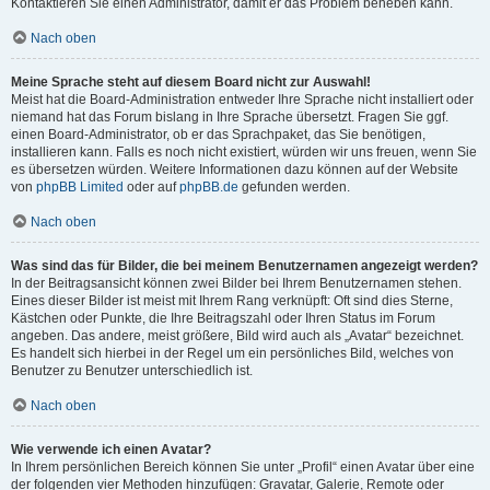
Kontaktieren Sie einen Administrator, damit er das Problem beheben kann.
Nach oben
Meine Sprache steht auf diesem Board nicht zur Auswahl!
Meist hat die Board-Administration entweder Ihre Sprache nicht installiert oder
niemand hat das Forum bislang in Ihre Sprache übersetzt. Fragen Sie ggf.
einen Board-Administrator, ob er das Sprachpaket, das Sie benötigen,
installieren kann. Falls es noch nicht existiert, würden wir uns freuen, wenn Sie
es übersetzen würden. Weitere Informationen dazu können auf der Website
von
phpBB Limited
oder auf
phpBB.de
gefunden werden.
Nach oben
Was sind das für Bilder, die bei meinem Benutzernamen angezeigt werden?
In der Beitragsansicht können zwei Bilder bei Ihrem Benutzernamen stehen.
Eines dieser Bilder ist meist mit Ihrem Rang verknüpft: Oft sind dies Sterne,
Kästchen oder Punkte, die Ihre Beitragszahl oder Ihren Status im Forum
angeben. Das andere, meist größere, Bild wird auch als „Avatar“ bezeichnet.
Es handelt sich hierbei in der Regel um ein persönliches Bild, welches von
Benutzer zu Benutzer unterschiedlich ist.
Nach oben
Wie verwende ich einen Avatar?
In Ihrem persönlichen Bereich können Sie unter „Profil“ einen Avatar über eine
der folgenden vier Methoden hinzufügen: Gravatar, Galerie, Remote oder