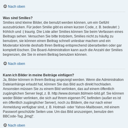
Nach oben
Was sind Smilies?
Smilies sind kleine Bilder, die benutzt werden können, um ein Gefühl
auszudrücken. Für jeden Smilie gibt es einen kurzen Code, z. B. bedeutet :)
fröhlich und :( traurig. Die Liste aller Smilies können Sie beim Verfassen eines
Beitrags sehen. Versuchen Sie bitte trotzdem, Smilies nicht zu häufig zu
benutzen, sie können einen Beitrag schnell unlesbar machen und ein
Moderator könnte deshalb Ihren Beitrag entsprechend überarbeiten oder gar
komplett löschen. Die Board-Administration kann auch die Anzahl der Smilies
begrenzen, die Sie in einem Beitrag benutzen können.
Nach oben
Kann ich Bilder in meine Beiträge einfügen?
Ja, Bilder können in Ihrem Beitrag angezeigt werden. Wenn die Administration
Dateianhänge erlaubt hat, können Sie das Bild auch direkt hochladen.
Ansonsten müssen Sie zu einem Bild verlinken, das auf einem öffentlich
zugänglichen Server liegt, z. B. http://www.domain.tld/mein-bild.gif. Sie können
weder Bilder verlinken, die sich auf Ihrem eigenen PC befinden (außer es ist
ein öffentlich zugänglicher Server), noch zu Bildern, die nur nach einer
Anmeldung verfügbar sind, z. B. Hotmail- oder Yahoo-Mailboxen, mit einem
Passwort geschützte Seiten usw. Um das Bild anzuzeigen, benutze den
BBCode-Tag „[img]“.
Nach oben