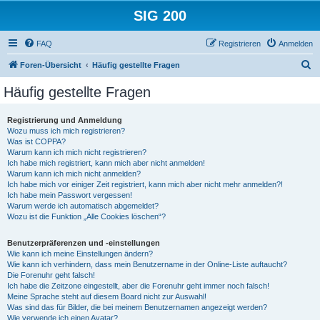
SIG 200
FAQ
Registrieren
Anmelden
S
Foren-Übersicht
Häufig gestellte Fragen
u
Häufig gestellte Fragen
c
h
Registrierung und Anmeldung
Wozu muss ich mich registrieren?
e
Was ist COPPA?
Warum kann ich mich nicht registrieren?
Ich habe mich registriert, kann mich aber nicht anmelden!
Warum kann ich mich nicht anmelden?
Ich habe mich vor einiger Zeit registriert, kann mich aber nicht mehr anmelden?!
Ich habe mein Passwort vergessen!
Warum werde ich automatisch abgemeldet?
Wozu ist die Funktion „Alle Cookies löschen“?
Benutzerpräferenzen und -einstellungen
Wie kann ich meine Einstellungen ändern?
Wie kann ich verhindern, dass mein Benutzername in der Online-Liste auftaucht?
Die Forenuhr geht falsch!
Ich habe die Zeitzone eingestellt, aber die Forenuhr geht immer noch falsch!
Meine Sprache steht auf diesem Board nicht zur Auswahl!
Was sind das für Bilder, die bei meinem Benutzernamen angezeigt werden?
Wie verwende ich einen Avatar?