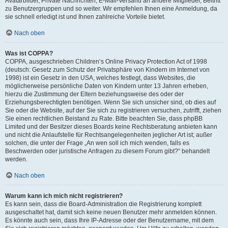
Avatarbilder, Private Nachrichten, E-Mail-Versand an andere Mitglieder, Beitritt
zu Benutzergruppen und so weiter. Wir empfehlen Ihnen eine Anmeldung, da
sie schnell erledigt ist und Ihnen zahlreiche Vorteile bietet.
Nach oben
Was ist COPPA?
COPPA, ausgeschrieben Children’s Online Privacy Protection Act of 1998
(deutsch: Gesetz zum Schutz der Privatsphäre von Kindern im Internet von
1998) ist ein Gesetz in den USA, welches festlegt, dass Websites, die
möglicherweise persönliche Daten von Kindern unter 13 Jahren erheben,
hierzu die Zustimmung der Eltern beziehungsweise des oder der
Erziehungsberechtigten benötigen. Wenn Sie sich unsicher sind, ob dies auf
Sie oder die Website, auf der Sie sich zu registrieren versuchen, zutrifft, ziehen
Sie einen rechtlichen Beistand zu Rate. Bitte beachten Sie, dass phpBB
Limited und der Besitzer dieses Boards keine Rechtsberatung anbieten kann
und nicht die Anlaufstelle für Rechtsangelegenheiten jeglicher Art ist; außer
solchen, die unter der Frage „An wen soll ich mich wenden, falls es
Beschwerden oder juristische Anfragen zu diesem Forum gibt?“ behandelt
werden.
Nach oben
Warum kann ich mich nicht registrieren?
Es kann sein, dass die Board-Administration die Registrierung komplett
ausgeschaltet hat, damit sich keine neuen Benutzer mehr anmelden können.
Es könnte auch sein, dass Ihre IP-Adresse oder der Benutzername, mit dem