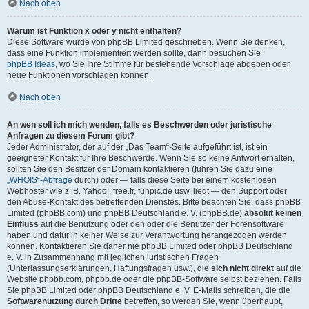
Nach oben
Warum ist Funktion x oder y nicht enthalten?
Diese Software wurde von phpBB Limited geschrieben. Wenn Sie denken,
dass eine Funktion implementiert werden sollte, dann besuchen Sie
phpBB Ideas
, wo Sie Ihre Stimme für bestehende Vorschläge abgeben oder
neue Funktionen vorschlagen können.
Nach oben
An wen soll ich mich wenden, falls es Beschwerden oder juristische
Anfragen zu diesem Forum gibt?
Jeder Administrator, der auf der „Das Team“-Seite aufgeführt ist, ist ein
geeigneter Kontakt für Ihre Beschwerde. Wenn Sie so keine Antwort erhalten,
sollten Sie den Besitzer der Domain kontaktieren (führen Sie dazu eine
„WHOIS“-Abfrage
durch) oder — falls diese Seite bei einem kostenlosen
Webhoster wie z. B. Yahoo!, free.fr, funpic.de usw. liegt — den Support oder
den Abuse-Kontakt des betreffenden Dienstes. Bitte beachten Sie, dass phpBB
Limited (phpBB.com) und phpBB Deutschland e. V. (phpBB.de)
absolut keinen
Einfluss
auf die Benutzung oder den oder die Benutzer der Forensoftware
haben und dafür in keiner Weise zur Verantwortung herangezogen werden
können. Kontaktieren Sie daher nie phpBB Limited oder phpBB Deutschland
e. V. in Zusammenhang mit jeglichen juristischen Fragen
(Unterlassungserklärungen, Haftungsfragen usw.), die
sich nicht direkt
auf die
Website phpbb.com, phpbb.de oder die phpBB-Software selbst beziehen. Falls
Sie phpBB Limited oder phpBB Deutschland e. V. E-Mails schreiben, die die
Softwarenutzung durch Dritte
betreffen, so werden Sie, wenn überhaupt,