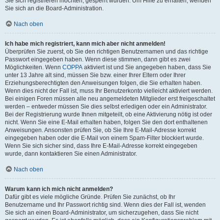
Sie sich registrieren möchten, gesperrt wurden. Um Hilfe zu erhalten, wenden
Sie sich an die Board-Administration.
Nach oben
Ich habe mich registriert, kann mich aber nicht anmelden!
Überprüfen Sie zuerst, ob Sie den richtigen Benutzernamen und das richtige
Passwort eingegeben haben. Wenn diese stimmen, dann gibt es zwei
Möglichkeiten. Wenn
COPPA
aktiviert ist und Sie angegeben haben, dass Sie
unter 13 Jahre alt sind, müssen Sie bzw. einer Ihrer Eltern oder Ihrer
Erziehungsberechtigten den Anweisungen folgen, die Sie erhalten haben.
Wenn dies nicht der Fall ist, muss Ihr Benutzerkonto vielleicht aktiviert werden.
Bei einigen Foren müssen alle neu angemeldeten Mitglieder erst freigeschaltet
werden – entweder müssen Sie dies selbst erledigen oder ein Administrator.
Bei der Registrierung wurde Ihnen mitgeteilt, ob eine Aktivierung nötig ist oder
nicht. Wenn Sie eine E-Mail erhalten haben, folgen Sie den dort enthaltenen
Anweisungen. Ansonsten prüfen Sie, ob Sie Ihre E-Mail-Adresse korrekt
eingegeben haben oder die E-Mail von einem Spam-Filter blockiert wurde.
Wenn Sie sich sicher sind, dass Ihre E-Mail-Adresse korrekt eingegeben
wurde, dann kontaktieren Sie einen Administrator.
Nach oben
Warum kann ich mich nicht anmelden?
Dafür gibt es viele mögliche Gründe. Prüfen Sie zunächst, ob Ihr
Benutzername und Ihr Passwort richtig sind. Wenn dies der Fall ist, wenden
Sie sich an einen Board-Administrator, um sicherzugehen, dass Sie nicht