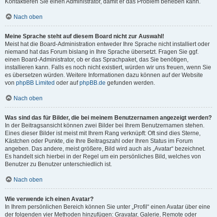
Kontaktieren Sie einen Administrator, damit er das Problem beheben kann.
Nach oben
Meine Sprache steht auf diesem Board nicht zur Auswahl!
Meist hat die Board-Administration entweder Ihre Sprache nicht installiert oder
niemand hat das Forum bislang in Ihre Sprache übersetzt. Fragen Sie ggf.
einen Board-Administrator, ob er das Sprachpaket, das Sie benötigen,
installieren kann. Falls es noch nicht existiert, würden wir uns freuen, wenn Sie
es übersetzen würden. Weitere Informationen dazu können auf der Website
von
phpBB Limited
oder auf
phpBB.de
gefunden werden.
Nach oben
Was sind das für Bilder, die bei meinem Benutzernamen angezeigt werden?
In der Beitragsansicht können zwei Bilder bei Ihrem Benutzernamen stehen.
Eines dieser Bilder ist meist mit Ihrem Rang verknüpft: Oft sind dies Sterne,
Kästchen oder Punkte, die Ihre Beitragszahl oder Ihren Status im Forum
angeben. Das andere, meist größere, Bild wird auch als „Avatar“ bezeichnet.
Es handelt sich hierbei in der Regel um ein persönliches Bild, welches von
Benutzer zu Benutzer unterschiedlich ist.
Nach oben
Wie verwende ich einen Avatar?
In Ihrem persönlichen Bereich können Sie unter „Profil“ einen Avatar über eine
der folgenden vier Methoden hinzufügen: Gravatar, Galerie, Remote oder