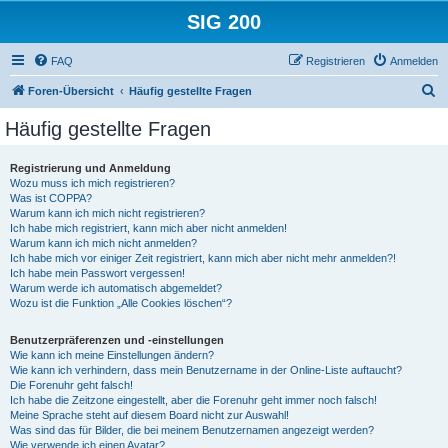
SIG 200
FAQ
Registrieren
Anmelden
S
Foren-Übersicht
Häufig gestellte Fragen
u
Häufig gestellte Fragen
c
h
Registrierung und Anmeldung
Wozu muss ich mich registrieren?
e
Was ist COPPA?
Warum kann ich mich nicht registrieren?
Ich habe mich registriert, kann mich aber nicht anmelden!
Warum kann ich mich nicht anmelden?
Ich habe mich vor einiger Zeit registriert, kann mich aber nicht mehr anmelden?!
Ich habe mein Passwort vergessen!
Warum werde ich automatisch abgemeldet?
Wozu ist die Funktion „Alle Cookies löschen“?
Benutzerpräferenzen und -einstellungen
Wie kann ich meine Einstellungen ändern?
Wie kann ich verhindern, dass mein Benutzername in der Online-Liste auftaucht?
Die Forenuhr geht falsch!
Ich habe die Zeitzone eingestellt, aber die Forenuhr geht immer noch falsch!
Meine Sprache steht auf diesem Board nicht zur Auswahl!
Was sind das für Bilder, die bei meinem Benutzernamen angezeigt werden?
Wie verwende ich einen Avatar?