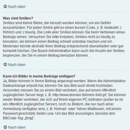
Nach oben
Was sind Smilies?
Smilies sind kleine Bilder, die benutzt werden können, um ein Gefühl
auszudrücken. Für jeden Smilie gibt es einen kurzen Code, z. B. bedeutet :)
fröhlich und :( traurig. Die Liste aller Smilies können Sie beim Verfassen eines
Beitrags sehen. Versuchen Sie bitte trotzdem, Smilies nicht zu häufig zu
benutzen, sie können einen Beitrag schnell unlesbar machen und ein
Moderator könnte deshalb Ihren Beitrag entsprechend überarbeiten oder gar
komplett löschen. Die Board-Administration kann auch die Anzahl der Smilies
begrenzen, die Sie in einem Beitrag benutzen können.
Nach oben
Kann ich Bilder in meine Beiträge einfügen?
Ja, Bilder können in Ihrem Beitrag angezeigt werden. Wenn die Administration
Dateianhänge erlaubt hat, können Sie das Bild auch direkt hochladen.
Ansonsten müssen Sie zu einem Bild verlinken, das auf einem öffentlich
zugänglichen Server liegt, z. B. http://www.domain.tld/mein-bild.gif. Sie können
weder Bilder verlinken, die sich auf Ihrem eigenen PC befinden (außer es ist
ein öffentlich zugänglicher Server), noch zu Bildern, die nur nach einer
Anmeldung verfügbar sind, z. B. Hotmail- oder Yahoo-Mailboxen, mit einem
Passwort geschützte Seiten usw. Um das Bild anzuzeigen, benutze den
BBCode-Tag „[img]“.
Nach oben