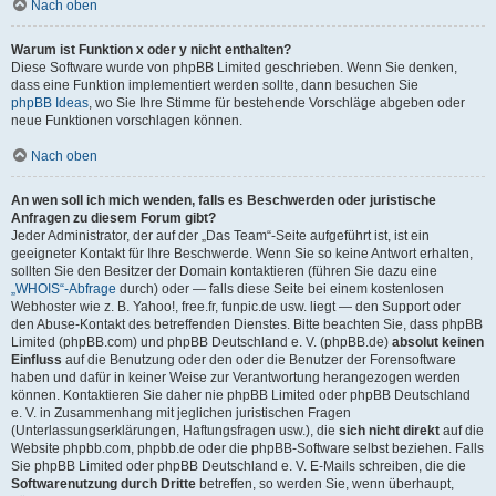
Nach oben
Warum ist Funktion x oder y nicht enthalten?
Diese Software wurde von phpBB Limited geschrieben. Wenn Sie denken,
dass eine Funktion implementiert werden sollte, dann besuchen Sie
phpBB Ideas
, wo Sie Ihre Stimme für bestehende Vorschläge abgeben oder
neue Funktionen vorschlagen können.
Nach oben
An wen soll ich mich wenden, falls es Beschwerden oder juristische
Anfragen zu diesem Forum gibt?
Jeder Administrator, der auf der „Das Team“-Seite aufgeführt ist, ist ein
geeigneter Kontakt für Ihre Beschwerde. Wenn Sie so keine Antwort erhalten,
sollten Sie den Besitzer der Domain kontaktieren (führen Sie dazu eine
„WHOIS“-Abfrage
durch) oder — falls diese Seite bei einem kostenlosen
Webhoster wie z. B. Yahoo!, free.fr, funpic.de usw. liegt — den Support oder
den Abuse-Kontakt des betreffenden Dienstes. Bitte beachten Sie, dass phpBB
Limited (phpBB.com) und phpBB Deutschland e. V. (phpBB.de)
absolut keinen
Einfluss
auf die Benutzung oder den oder die Benutzer der Forensoftware
haben und dafür in keiner Weise zur Verantwortung herangezogen werden
können. Kontaktieren Sie daher nie phpBB Limited oder phpBB Deutschland
e. V. in Zusammenhang mit jeglichen juristischen Fragen
(Unterlassungserklärungen, Haftungsfragen usw.), die
sich nicht direkt
auf die
Website phpbb.com, phpbb.de oder die phpBB-Software selbst beziehen. Falls
Sie phpBB Limited oder phpBB Deutschland e. V. E-Mails schreiben, die die
Softwarenutzung durch Dritte
betreffen, so werden Sie, wenn überhaupt,