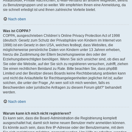
Avatarbilder, Private Nachrichten, E-Mail-Versand an andere Mitglieder, Beitritt
zu Benutzergruppen und so weiter. Wir empfehlen Ihnen eine Anmeldung, da
sie schnell erledigt ist und Ihnen zahlreiche Vorteile bietet.
Nach oben
Was ist COPPA?
COPPA, ausgeschrieben Children’s Online Privacy Protection Act of 1998
(deutsch: Gesetz zum Schutz der Privatsphäre von Kindern im Internet von
1998) ist ein Gesetz in den USA, welches festlegt, dass Websites, die
möglicherweise persönliche Daten von Kindern unter 13 Jahren erheben,
hierzu die Zustimmung der Eltern beziehungsweise des oder der
Erziehungsberechtigten benötigen. Wenn Sie sich unsicher sind, ob dies auf
Sie oder die Website, auf der Sie sich zu registrieren versuchen, zutrifft, ziehen
Sie einen rechtlichen Beistand zu Rate. Bitte beachten Sie, dass phpBB
Limited und der Besitzer dieses Boards keine Rechtsberatung anbieten kann
und nicht die Anlaufstelle für Rechtsangelegenheiten jeglicher Art ist; außer
solchen, die unter der Frage „An wen soll ich mich wenden, falls es
Beschwerden oder juristische Anfragen zu diesem Forum gibt?“ behandelt
werden.
Nach oben
Warum kann ich mich nicht registrieren?
Es kann sein, dass die Board-Administration die Registrierung komplett
ausgeschaltet hat, damit sich keine neuen Benutzer mehr anmelden können.
Es könnte auch sein, dass Ihre IP-Adresse oder der Benutzername, mit dem