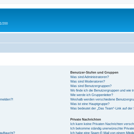
 1/200
Benutzer-Stufen und Gruppen
Was sind Administratoren?
Was sind Moderatoren?
Was sind Benutzergruppen?
Wo finde ich die Benutzergruppen und wie tr
Wie werde ich Gruppenleiter?
anmelden?!
Weshalb werden verschiedene Benutzergrupp
Was ist eine Hauptgruppe?
Was bedeutet der „Das Team“-Link auf der S
Private Nachrichten
Ich kann keine Privaten Nachrichten versch
Ich bekomme ständig unerwünschte Private
auftaucht?
Ich habe eine Spam-E-Mail von einem Mitgli