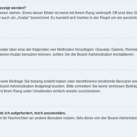
gezeigt werden?
men stehen. Eines dieser Bilder ist meist mit Ihrem Rang verknüpft: Oft sind dies S
auch als „Avatar“ bezeichnet. Es handelt sich hierbei in der Regel um ein persönl
 Avatar über eine der folgenden vier Methoden hinzufügen: Gravatar, Galerie, Rem
inen Avatar benutzen können, sollten Sie die Board-Administration kontaktieren.
iele Beiträge Sie bislang erstellt haben oder identifizieren bestimmte Benutzer
 Board-Administration festgelegt wurden. Bitte schreiben Sie keine sinnlosen Beit
wird Ihren Rang unter Umständen einfach wieder zurücksetzen.
rde ich aufgefordert, mich anzumelden.
ion für Nachrichten an andere Benutzer nutzen, falls diese von der Board-Administ