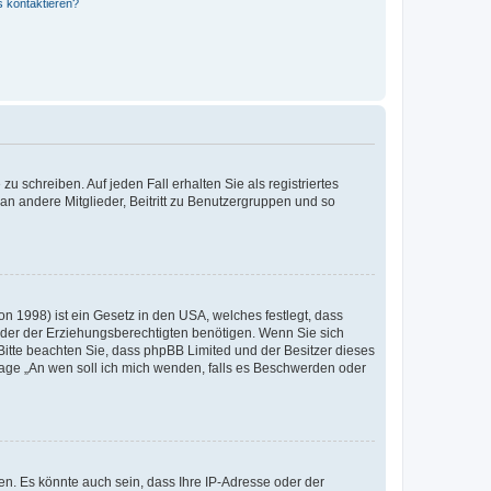
s kontaktieren?
u schreiben. Auf jeden Fall erhalten Sie als registriertes
 an andere Mitglieder, Beitritt zu Benutzergruppen und so
n 1998) ist ein Gesetz in den USA, welches festlegt, dass
der der Erziehungsberechtigten benötigen. Wenn Sie sich
e. Bitte beachten Sie, dass phpBB Limited und der Besitzer dieses
Frage „An wen soll ich mich wenden, falls es Beschwerden oder
n. Es könnte auch sein, dass Ihre IP-Adresse oder der