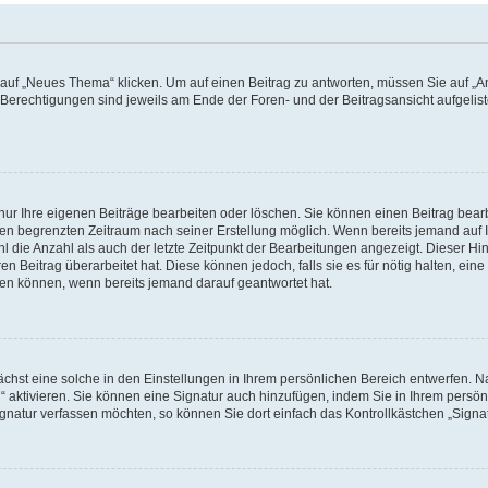
f „Neues Thema“ klicken. Um auf einen Beitrag zu antworten, müssen Sie auf „Ant
e Berechtigungen sind jeweils am Ende der Foren- und der Beitragsansicht aufgeliste
nur Ihre eigenen Beiträge bearbeiten oder löschen. Sie können einen Beitrag bear
nen begrenzten Zeitraum nach seiner Erstellung möglich. Wenn bereits jemand auf Ih
 die Anzahl als auch der letzte Zeitpunkt der Bearbeitungen angezeigt. Dieser Hi
 Beitrag überarbeitet hat. Diese können jedoch, falls sie es für nötig halten, eine 
hen können, wenn bereits jemand darauf geantwortet hat.
hst eine solche in den Einstellungen in Ihrem persönlichen Bereich entwerfen. Na
 aktivieren. Sie können eine Signatur auch hinzufügen, indem Sie in Ihrem persö
gnatur verfassen möchten, so können Sie dort einfach das Kontrollkästchen „Signa