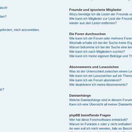
alsch!
Freunde und ignorierte Mitglieder
Wozu benötige ich die Listen der Freunde un
rden?
Wie kann ich Mitglieder zur Liste der Freund
wieder aus den Listen entfernen?
fgefordert, mich anzumelden.
Die Foren durchsuchen
Wie kann ich ein Forum oder mehrere For
Weshalb erhalte ich bei der Suche keine Er
Warum bekomme ich bei der Suche eine lee
Wie kann ich nach Mitgliedern suchen?
Wie kann ich meine eigenen Beiträge und T
Abonnements und Lesezeichen
Was ist der Unterschied zwischen einem L
Wie kann ich ein Lesezeichen auf ein Them
Wie kann ich ein Forum abonnieren?
Wie deaktiviere ich meine Abonnements?
gs?
Dateianhänge
Welche Dateianhänge sind in diesem Forum
Kann ich eine Übersicht all meiner Dateian
phpBB betreffende Fragen
Wer hat diese Forensoftware entwickelt?
Warum ist Funktion x oder y nicht enthalten
An wen soll ich mich wenden, falls es Besc