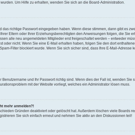
 wurden. Um Hilfe zu erhalten, wenden Sie sich an die Board-Administration.
nd das richtige Passwort eingegeben haben. Wenn diese stimmen, dann gibt es zw
Ihrer Eltern oder Ihrer Erziehungsberechtigten den Anweisungen folgen, die Sie erh
üssen alle neu angemeldeten Mitglieder erst freigeschaltet werden – entweder müsse
 ist oder nicht. Wenn Sie eine E-Mail erhalten haben, folgen Sie den dort enthalte
pam-Filter blockiert wurde. Wenn Sie sich sicher sind, dass Ihre E-Mail-Adresse 
hr Benutzername und Ihr Passwort richtig sind. Wenn dies der Fall ist, wenden Sie
gurationsproblem mit der Website vorliegt, welches ein Administrator lösen muss.
icht mehr anmelden?!
schieden Gründen deaktiviert oder gelöscht hat. Außerdem löschen viele Boards reg
strieren Sie sich einfach erneut und nehmen Sie aktiv an den Diskussionen teil!