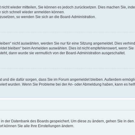
rt nicht wieder mitteilen, Sie können es jedoch zurücksetzen. Dies machen Sie, in
e sich schnell wieder anmelden können.
ckzusetzen, so wenden Sie sich an die Board-Administration.
ben“ nicht auswählen, werden Sie nur für eine Sitzung angemeldet. Dies verhinde
et bleiben“ beim Anmelden auswählen. Dies ist nicht empfehlenswert, wenn Sie s
steht, dann wurde sie vermutlich von der Board-Administration ausgeschaltet.
 hat und die dafür sorgen, dass Sie im Forum angemeldet bleiben. Außerdem ermögl
ktiviert wurden. Wenn Sie Probleme bei der An- oder Abmeldung haben, kann es hel
en in der Datenbank des Boards gespeichert. Um diese zu ändern, gehen Sie in den 
rt können Sie alle Ihre Einstellungen ändern.