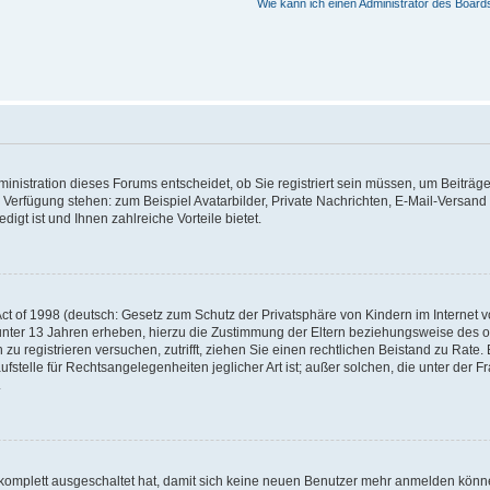
Wie kann ich einen Administrator des Board
nistration dieses Forums entscheidet, ob Sie registriert sein müssen, um Beiträge z
ur Verfügung stehen: zum Beispiel Avatarbilder, Private Nachrichten, E-Mail-Versand
igt ist und Ihnen zahlreiche Vorteile bietet.
t of 1998 (deutsch: Gesetz zum Schutz der Privatsphäre von Kindern im Internet vo
unter 13 Jahren erheben, hierzu die Zustimmung der Eltern beziehungsweise des o
h zu registrieren versuchen, zutrifft, ziehen Sie einen rechtlichen Beistand zu Rat
stelle für Rechtsangelegenheiten jeglicher Art ist; außer solchen, die unter der 
.
 komplett ausgeschaltet hat, damit sich keine neuen Benutzer mehr anmelden könne