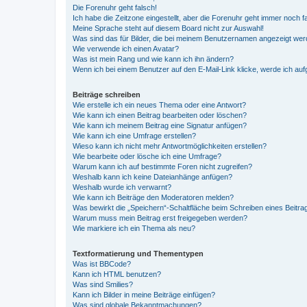
Die Forenuhr geht falsch!
Ich habe die Zeitzone eingestellt, aber die Forenuhr geht immer noch f
Meine Sprache steht auf diesem Board nicht zur Auswahl!
Was sind das für Bilder, die bei meinem Benutzernamen angezeigt we
Wie verwende ich einen Avatar?
Was ist mein Rang und wie kann ich ihn ändern?
Wenn ich bei einem Benutzer auf den E-Mail-Link klicke, werde ich au
Beiträge schreiben
Wie erstelle ich ein neues Thema oder eine Antwort?
Wie kann ich einen Beitrag bearbeiten oder löschen?
Wie kann ich meinem Beitrag eine Signatur anfügen?
Wie kann ich eine Umfrage erstellen?
Wieso kann ich nicht mehr Antwortmöglichkeiten erstellen?
Wie bearbeite oder lösche ich eine Umfrage?
Warum kann ich auf bestimmte Foren nicht zugreifen?
Weshalb kann ich keine Dateianhänge anfügen?
Weshalb wurde ich verwarnt?
Wie kann ich Beiträge den Moderatoren melden?
Was bewirkt die „Speichern“-Schaltfläche beim Schreiben eines Beitra
Warum muss mein Beitrag erst freigegeben werden?
Wie markiere ich ein Thema als neu?
Textformatierung und Thementypen
Was ist BBCode?
Kann ich HTML benutzen?
Was sind Smilies?
Kann ich Bilder in meine Beiträge einfügen?
Was sind globale Bekanntmachungen?