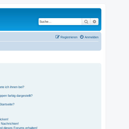
Suche
Erweiterte Suche
Registrieren
Anmelden
ete ich ihnen bei?
en farbig dargestellt?
tartseite?
icken!
 Nachrichten!
ed dieses Forums erhalten!