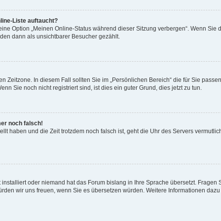
ine-Liste auftaucht?
 eine Option „Meinen Online-Status während dieser Sitzung verbergen“. Wenn Sie d
rden dann als unsichtbarer Besucher gezählt.
n Zeitzone. In diesem Fall sollten Sie im „Persönlichen Bereich“ die für Sie passend
 Sie noch nicht registriert sind, ist dies ein guter Grund, dies jetzt zu tun.
mer noch falsch!
ellt haben und die Zeit trotzdem noch falsch ist, geht die Uhr des Servers vermutlic
 installiert oder niemand hat das Forum bislang in Ihre Sprache übersetzt. Fragen 
t, würden wir uns freuen, wenn Sie es übersetzen würden. Weitere Informationen da