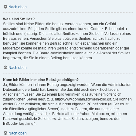
Nach oben
Was sind Smilies?
Smilies sind kleine Bilder, die benutzt werden können, um ein Gefühl
auszudrücken. Für jeden Smilie gibt es einen kurzen Code, z. B. bedeutet :)
fröhlich und :( traurig. Die Liste aller Smilies können Sie beim Verfassen eines
Beitrags sehen. Versuchen Sie bitte trotzdem, Smilies nicht zu häufig zu
benutzen, sie können einen Beitrag schnell unlesbar machen und ein
Moderator könnte deshalb Ihren Beitrag entsprechend überarbeiten oder gar
komplett löschen. Die Board-Administration kann auch die Anzahl der Smilies
begrenzen, die Sie in einem Beitrag benutzen können.
Nach oben
Kann ich Bilder in meine Beiträge einfügen?
Ja, Bilder können in Ihrem Beitrag angezeigt werden. Wenn die Administration
Dateianhänge erlaubt hat, können Sie das Bild auch direkt hochladen.
Ansonsten müssen Sie zu einem Bild verlinken, das auf einem öffentlich
zugänglichen Server liegt, z. B. http://www.domain.tld/mein-bild.gif. Sie können
weder Bilder verlinken, die sich auf Ihrem eigenen PC befinden (außer es ist
ein öffentlich zugänglicher Server), noch zu Bildern, die nur nach einer
Anmeldung verfügbar sind, z. B. Hotmail- oder Yahoo-Mailboxen, mit einem
Passwort geschützte Seiten usw. Um das Bild anzuzeigen, benutze den
BBCode-Tag „[img]“.
Nach oben