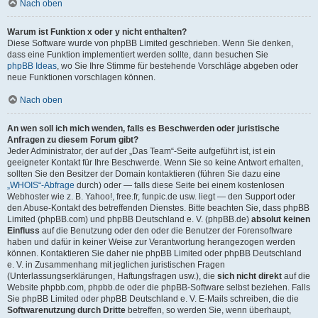
Nach oben
Warum ist Funktion x oder y nicht enthalten?
Diese Software wurde von phpBB Limited geschrieben. Wenn Sie denken,
dass eine Funktion implementiert werden sollte, dann besuchen Sie
phpBB Ideas
, wo Sie Ihre Stimme für bestehende Vorschläge abgeben oder
neue Funktionen vorschlagen können.
Nach oben
An wen soll ich mich wenden, falls es Beschwerden oder juristische
Anfragen zu diesem Forum gibt?
Jeder Administrator, der auf der „Das Team“-Seite aufgeführt ist, ist ein
geeigneter Kontakt für Ihre Beschwerde. Wenn Sie so keine Antwort erhalten,
sollten Sie den Besitzer der Domain kontaktieren (führen Sie dazu eine
„WHOIS“-Abfrage
durch) oder — falls diese Seite bei einem kostenlosen
Webhoster wie z. B. Yahoo!, free.fr, funpic.de usw. liegt — den Support oder
den Abuse-Kontakt des betreffenden Dienstes. Bitte beachten Sie, dass phpBB
Limited (phpBB.com) und phpBB Deutschland e. V. (phpBB.de)
absolut keinen
Einfluss
auf die Benutzung oder den oder die Benutzer der Forensoftware
haben und dafür in keiner Weise zur Verantwortung herangezogen werden
können. Kontaktieren Sie daher nie phpBB Limited oder phpBB Deutschland
e. V. in Zusammenhang mit jeglichen juristischen Fragen
(Unterlassungserklärungen, Haftungsfragen usw.), die
sich nicht direkt
auf die
Website phpbb.com, phpbb.de oder die phpBB-Software selbst beziehen. Falls
Sie phpBB Limited oder phpBB Deutschland e. V. E-Mails schreiben, die die
Softwarenutzung durch Dritte
betreffen, so werden Sie, wenn überhaupt,