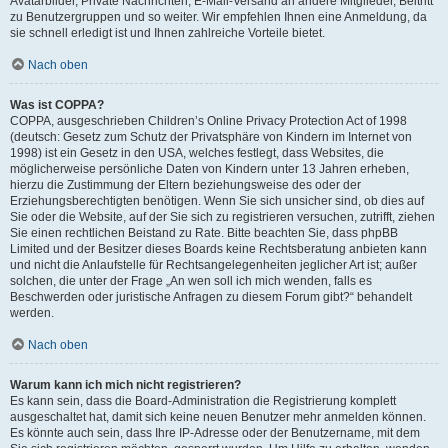
Avatarbilder, Private Nachrichten, E-Mail-Versand an andere Mitglieder, Beitritt
zu Benutzergruppen und so weiter. Wir empfehlen Ihnen eine Anmeldung, da
sie schnell erledigt ist und Ihnen zahlreiche Vorteile bietet.
Nach oben
Was ist COPPA?
COPPA, ausgeschrieben Children’s Online Privacy Protection Act of 1998
(deutsch: Gesetz zum Schutz der Privatsphäre von Kindern im Internet von
1998) ist ein Gesetz in den USA, welches festlegt, dass Websites, die
möglicherweise persönliche Daten von Kindern unter 13 Jahren erheben,
hierzu die Zustimmung der Eltern beziehungsweise des oder der
Erziehungsberechtigten benötigen. Wenn Sie sich unsicher sind, ob dies auf
Sie oder die Website, auf der Sie sich zu registrieren versuchen, zutrifft, ziehen
Sie einen rechtlichen Beistand zu Rate. Bitte beachten Sie, dass phpBB
Limited und der Besitzer dieses Boards keine Rechtsberatung anbieten kann
und nicht die Anlaufstelle für Rechtsangelegenheiten jeglicher Art ist; außer
solchen, die unter der Frage „An wen soll ich mich wenden, falls es
Beschwerden oder juristische Anfragen zu diesem Forum gibt?“ behandelt
werden.
Nach oben
Warum kann ich mich nicht registrieren?
Es kann sein, dass die Board-Administration die Registrierung komplett
ausgeschaltet hat, damit sich keine neuen Benutzer mehr anmelden können.
Es könnte auch sein, dass Ihre IP-Adresse oder der Benutzername, mit dem