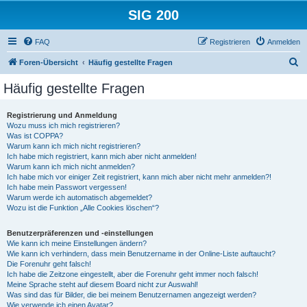
SIG 200
FAQ
Registrieren
Anmelden
S
Foren-Übersicht
Häufig gestellte Fragen
u
Häufig gestellte Fragen
c
h
Registrierung und Anmeldung
Wozu muss ich mich registrieren?
e
Was ist COPPA?
Warum kann ich mich nicht registrieren?
Ich habe mich registriert, kann mich aber nicht anmelden!
Warum kann ich mich nicht anmelden?
Ich habe mich vor einiger Zeit registriert, kann mich aber nicht mehr anmelden?!
Ich habe mein Passwort vergessen!
Warum werde ich automatisch abgemeldet?
Wozu ist die Funktion „Alle Cookies löschen“?
Benutzerpräferenzen und -einstellungen
Wie kann ich meine Einstellungen ändern?
Wie kann ich verhindern, dass mein Benutzername in der Online-Liste auftaucht?
Die Forenuhr geht falsch!
Ich habe die Zeitzone eingestellt, aber die Forenuhr geht immer noch falsch!
Meine Sprache steht auf diesem Board nicht zur Auswahl!
Was sind das für Bilder, die bei meinem Benutzernamen angezeigt werden?
Wie verwende ich einen Avatar?