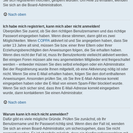
Sie sich registrieren möchten, gesperrt wurden. Um Hilfe zu erhalten, wenden
Sie sich an die Board-Administration.
Nach oben
Ich habe mich registriert, kann mich aber nicht anmelden!
Überprüfen Sie zuerst, ob Sie den richtigen Benutzernamen und das richtige
Passwort eingegeben haben. Wenn diese stimmen, dann gibt es zwei
Möglichkeiten. Wenn
COPPA
aktiviert ist und Sie angegeben haben, dass Sie
unter 13 Jahre alt sind, müssen Sie bzw. einer Ihrer Eltern oder Ihrer
Erziehungsberechtigten den Anweisungen folgen, die Sie erhalten haben.
Wenn dies nicht der Fall ist, muss Ihr Benutzerkonto vielleicht aktiviert werden.
Bei einigen Foren müssen alle neu angemeldeten Mitglieder erst freigeschaltet
werden – entweder müssen Sie dies selbst erledigen oder ein Administrator.
Bei der Registrierung wurde Ihnen mitgeteilt, ob eine Aktivierung nötig ist oder
nicht. Wenn Sie eine E-Mail erhalten haben, folgen Sie den dort enthaltenen
Anweisungen. Ansonsten prüfen Sie, ob Sie Ihre E-Mail-Adresse korrekt
eingegeben haben oder die E-Mail von einem Spam-Filter blockiert wurde.
Wenn Sie sich sicher sind, dass Ihre E-Mail-Adresse korrekt eingegeben
wurde, dann kontaktieren Sie einen Administrator.
Nach oben
Warum kann ich mich nicht anmelden?
Dafür gibt es viele mögliche Gründe. Prüfen Sie zunächst, ob Ihr
Benutzername und Ihr Passwort richtig sind. Wenn dies der Fall ist, wenden
Sie sich an einen Board-Administrator, um sicherzugehen, dass Sie nicht