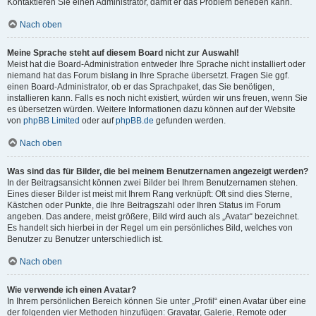
Kontaktieren Sie einen Administrator, damit er das Problem beheben kann.
Nach oben
Meine Sprache steht auf diesem Board nicht zur Auswahl!
Meist hat die Board-Administration entweder Ihre Sprache nicht installiert oder
niemand hat das Forum bislang in Ihre Sprache übersetzt. Fragen Sie ggf.
einen Board-Administrator, ob er das Sprachpaket, das Sie benötigen,
installieren kann. Falls es noch nicht existiert, würden wir uns freuen, wenn Sie
es übersetzen würden. Weitere Informationen dazu können auf der Website
von
phpBB Limited
oder auf
phpBB.de
gefunden werden.
Nach oben
Was sind das für Bilder, die bei meinem Benutzernamen angezeigt werden?
In der Beitragsansicht können zwei Bilder bei Ihrem Benutzernamen stehen.
Eines dieser Bilder ist meist mit Ihrem Rang verknüpft: Oft sind dies Sterne,
Kästchen oder Punkte, die Ihre Beitragszahl oder Ihren Status im Forum
angeben. Das andere, meist größere, Bild wird auch als „Avatar“ bezeichnet.
Es handelt sich hierbei in der Regel um ein persönliches Bild, welches von
Benutzer zu Benutzer unterschiedlich ist.
Nach oben
Wie verwende ich einen Avatar?
In Ihrem persönlichen Bereich können Sie unter „Profil“ einen Avatar über eine
der folgenden vier Methoden hinzufügen: Gravatar, Galerie, Remote oder