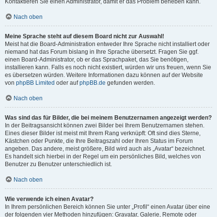
Kontaktieren Sie einen Administrator, damit er das Problem beheben kann.
Nach oben
Meine Sprache steht auf diesem Board nicht zur Auswahl!
Meist hat die Board-Administration entweder Ihre Sprache nicht installiert oder
niemand hat das Forum bislang in Ihre Sprache übersetzt. Fragen Sie ggf.
einen Board-Administrator, ob er das Sprachpaket, das Sie benötigen,
installieren kann. Falls es noch nicht existiert, würden wir uns freuen, wenn Sie
es übersetzen würden. Weitere Informationen dazu können auf der Website
von
phpBB Limited
oder auf
phpBB.de
gefunden werden.
Nach oben
Was sind das für Bilder, die bei meinem Benutzernamen angezeigt werden?
In der Beitragsansicht können zwei Bilder bei Ihrem Benutzernamen stehen.
Eines dieser Bilder ist meist mit Ihrem Rang verknüpft: Oft sind dies Sterne,
Kästchen oder Punkte, die Ihre Beitragszahl oder Ihren Status im Forum
angeben. Das andere, meist größere, Bild wird auch als „Avatar“ bezeichnet.
Es handelt sich hierbei in der Regel um ein persönliches Bild, welches von
Benutzer zu Benutzer unterschiedlich ist.
Nach oben
Wie verwende ich einen Avatar?
In Ihrem persönlichen Bereich können Sie unter „Profil“ einen Avatar über eine
der folgenden vier Methoden hinzufügen: Gravatar, Galerie, Remote oder