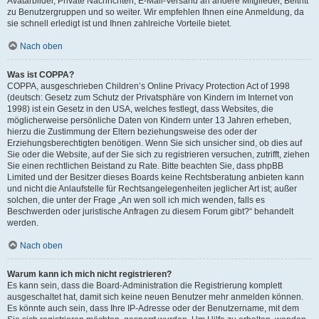
Avatarbilder, Private Nachrichten, E-Mail-Versand an andere Mitglieder, Beitritt
zu Benutzergruppen und so weiter. Wir empfehlen Ihnen eine Anmeldung, da
sie schnell erledigt ist und Ihnen zahlreiche Vorteile bietet.
Nach oben
Was ist COPPA?
COPPA, ausgeschrieben Children’s Online Privacy Protection Act of 1998
(deutsch: Gesetz zum Schutz der Privatsphäre von Kindern im Internet von
1998) ist ein Gesetz in den USA, welches festlegt, dass Websites, die
möglicherweise persönliche Daten von Kindern unter 13 Jahren erheben,
hierzu die Zustimmung der Eltern beziehungsweise des oder der
Erziehungsberechtigten benötigen. Wenn Sie sich unsicher sind, ob dies auf
Sie oder die Website, auf der Sie sich zu registrieren versuchen, zutrifft, ziehen
Sie einen rechtlichen Beistand zu Rate. Bitte beachten Sie, dass phpBB
Limited und der Besitzer dieses Boards keine Rechtsberatung anbieten kann
und nicht die Anlaufstelle für Rechtsangelegenheiten jeglicher Art ist; außer
solchen, die unter der Frage „An wen soll ich mich wenden, falls es
Beschwerden oder juristische Anfragen zu diesem Forum gibt?“ behandelt
werden.
Nach oben
Warum kann ich mich nicht registrieren?
Es kann sein, dass die Board-Administration die Registrierung komplett
ausgeschaltet hat, damit sich keine neuen Benutzer mehr anmelden können.
Es könnte auch sein, dass Ihre IP-Adresse oder der Benutzername, mit dem