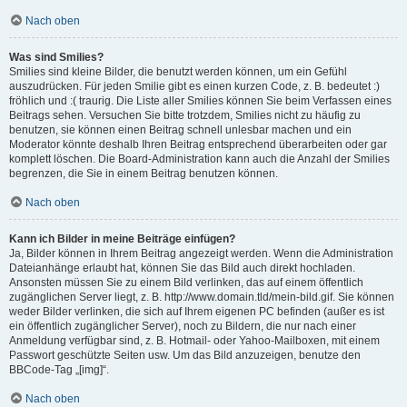
Nach oben
Was sind Smilies?
Smilies sind kleine Bilder, die benutzt werden können, um ein Gefühl
auszudrücken. Für jeden Smilie gibt es einen kurzen Code, z. B. bedeutet :)
fröhlich und :( traurig. Die Liste aller Smilies können Sie beim Verfassen eines
Beitrags sehen. Versuchen Sie bitte trotzdem, Smilies nicht zu häufig zu
benutzen, sie können einen Beitrag schnell unlesbar machen und ein
Moderator könnte deshalb Ihren Beitrag entsprechend überarbeiten oder gar
komplett löschen. Die Board-Administration kann auch die Anzahl der Smilies
begrenzen, die Sie in einem Beitrag benutzen können.
Nach oben
Kann ich Bilder in meine Beiträge einfügen?
Ja, Bilder können in Ihrem Beitrag angezeigt werden. Wenn die Administration
Dateianhänge erlaubt hat, können Sie das Bild auch direkt hochladen.
Ansonsten müssen Sie zu einem Bild verlinken, das auf einem öffentlich
zugänglichen Server liegt, z. B. http://www.domain.tld/mein-bild.gif. Sie können
weder Bilder verlinken, die sich auf Ihrem eigenen PC befinden (außer es ist
ein öffentlich zugänglicher Server), noch zu Bildern, die nur nach einer
Anmeldung verfügbar sind, z. B. Hotmail- oder Yahoo-Mailboxen, mit einem
Passwort geschützte Seiten usw. Um das Bild anzuzeigen, benutze den
BBCode-Tag „[img]“.
Nach oben