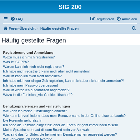
SIG 200
FAQ
Registrieren
Anmelden
S
Foren-Übersicht
Häufig gestellte Fragen
u
Häufig gestellte Fragen
c
h
Registrierung und Anmeldung
Wozu muss ich mich registrieren?
e
Was ist COPPA?
Warum kann ich mich nicht registrieren?
Ich habe mich registriert, kann mich aber nicht anmelden!
Warum kann ich mich nicht anmelden?
Ich habe mich vor einiger Zeit registriert, kann mich aber nicht mehr anmelden?!
Ich habe mein Passwort vergessen!
Warum werde ich automatisch abgemeldet?
Wozu ist die Funktion „Alle Cookies löschen“?
Benutzerpräferenzen und -einstellungen
Wie kann ich meine Einstellungen ändern?
Wie kann ich verhindern, dass mein Benutzername in der Online-Liste auftaucht?
Die Forenuhr geht falsch!
Ich habe die Zeitzone eingestellt, aber die Forenuhr geht immer noch falsch!
Meine Sprache steht auf diesem Board nicht zur Auswahl!
Was sind das für Bilder, die bei meinem Benutzernamen angezeigt werden?
Wie verwende ich einen Avatar?