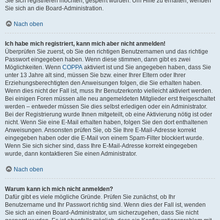
Sie sich registrieren möchten, gesperrt wurden. Um Hilfe zu erhalten, wenden
Sie sich an die Board-Administration.
Nach oben
Ich habe mich registriert, kann mich aber nicht anmelden!
Überprüfen Sie zuerst, ob Sie den richtigen Benutzernamen und das richtige
Passwort eingegeben haben. Wenn diese stimmen, dann gibt es zwei
Möglichkeiten. Wenn
COPPA
aktiviert ist und Sie angegeben haben, dass Sie
unter 13 Jahre alt sind, müssen Sie bzw. einer Ihrer Eltern oder Ihrer
Erziehungsberechtigten den Anweisungen folgen, die Sie erhalten haben.
Wenn dies nicht der Fall ist, muss Ihr Benutzerkonto vielleicht aktiviert werden.
Bei einigen Foren müssen alle neu angemeldeten Mitglieder erst freigeschaltet
werden – entweder müssen Sie dies selbst erledigen oder ein Administrator.
Bei der Registrierung wurde Ihnen mitgeteilt, ob eine Aktivierung nötig ist oder
nicht. Wenn Sie eine E-Mail erhalten haben, folgen Sie den dort enthaltenen
Anweisungen. Ansonsten prüfen Sie, ob Sie Ihre E-Mail-Adresse korrekt
eingegeben haben oder die E-Mail von einem Spam-Filter blockiert wurde.
Wenn Sie sich sicher sind, dass Ihre E-Mail-Adresse korrekt eingegeben
wurde, dann kontaktieren Sie einen Administrator.
Nach oben
Warum kann ich mich nicht anmelden?
Dafür gibt es viele mögliche Gründe. Prüfen Sie zunächst, ob Ihr
Benutzername und Ihr Passwort richtig sind. Wenn dies der Fall ist, wenden
Sie sich an einen Board-Administrator, um sicherzugehen, dass Sie nicht