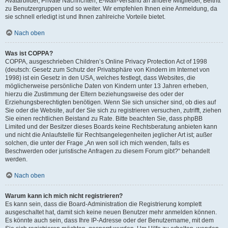
Avatarbilder, Private Nachrichten, E-Mail-Versand an andere Mitglieder, Beitritt
zu Benutzergruppen und so weiter. Wir empfehlen Ihnen eine Anmeldung, da
sie schnell erledigt ist und Ihnen zahlreiche Vorteile bietet.
Nach oben
Was ist COPPA?
COPPA, ausgeschrieben Children’s Online Privacy Protection Act of 1998
(deutsch: Gesetz zum Schutz der Privatsphäre von Kindern im Internet von
1998) ist ein Gesetz in den USA, welches festlegt, dass Websites, die
möglicherweise persönliche Daten von Kindern unter 13 Jahren erheben,
hierzu die Zustimmung der Eltern beziehungsweise des oder der
Erziehungsberechtigten benötigen. Wenn Sie sich unsicher sind, ob dies auf
Sie oder die Website, auf der Sie sich zu registrieren versuchen, zutrifft, ziehen
Sie einen rechtlichen Beistand zu Rate. Bitte beachten Sie, dass phpBB
Limited und der Besitzer dieses Boards keine Rechtsberatung anbieten kann
und nicht die Anlaufstelle für Rechtsangelegenheiten jeglicher Art ist; außer
solchen, die unter der Frage „An wen soll ich mich wenden, falls es
Beschwerden oder juristische Anfragen zu diesem Forum gibt?“ behandelt
werden.
Nach oben
Warum kann ich mich nicht registrieren?
Es kann sein, dass die Board-Administration die Registrierung komplett
ausgeschaltet hat, damit sich keine neuen Benutzer mehr anmelden können.
Es könnte auch sein, dass Ihre IP-Adresse oder der Benutzername, mit dem