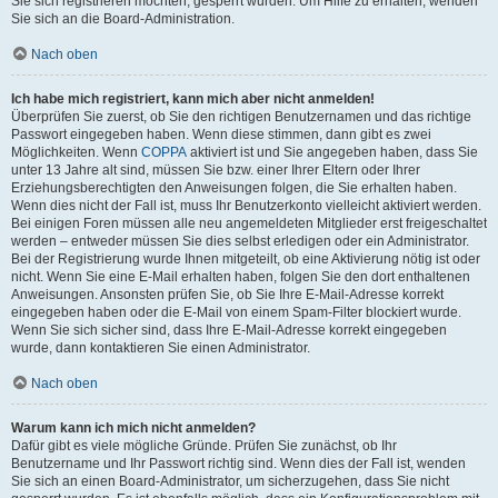
Sie sich registrieren möchten, gesperrt wurden. Um Hilfe zu erhalten, wenden
Sie sich an die Board-Administration.
Nach oben
Ich habe mich registriert, kann mich aber nicht anmelden!
Überprüfen Sie zuerst, ob Sie den richtigen Benutzernamen und das richtige
Passwort eingegeben haben. Wenn diese stimmen, dann gibt es zwei
Möglichkeiten. Wenn
COPPA
aktiviert ist und Sie angegeben haben, dass Sie
unter 13 Jahre alt sind, müssen Sie bzw. einer Ihrer Eltern oder Ihrer
Erziehungsberechtigten den Anweisungen folgen, die Sie erhalten haben.
Wenn dies nicht der Fall ist, muss Ihr Benutzerkonto vielleicht aktiviert werden.
Bei einigen Foren müssen alle neu angemeldeten Mitglieder erst freigeschaltet
werden – entweder müssen Sie dies selbst erledigen oder ein Administrator.
Bei der Registrierung wurde Ihnen mitgeteilt, ob eine Aktivierung nötig ist oder
nicht. Wenn Sie eine E-Mail erhalten haben, folgen Sie den dort enthaltenen
Anweisungen. Ansonsten prüfen Sie, ob Sie Ihre E-Mail-Adresse korrekt
eingegeben haben oder die E-Mail von einem Spam-Filter blockiert wurde.
Wenn Sie sich sicher sind, dass Ihre E-Mail-Adresse korrekt eingegeben
wurde, dann kontaktieren Sie einen Administrator.
Nach oben
Warum kann ich mich nicht anmelden?
Dafür gibt es viele mögliche Gründe. Prüfen Sie zunächst, ob Ihr
Benutzername und Ihr Passwort richtig sind. Wenn dies der Fall ist, wenden
Sie sich an einen Board-Administrator, um sicherzugehen, dass Sie nicht