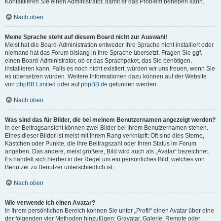
Kontaktieren Sie einen Administrator, damit er das Problem beheben kann.
Nach oben
Meine Sprache steht auf diesem Board nicht zur Auswahl!
Meist hat die Board-Administration entweder Ihre Sprache nicht installiert oder
niemand hat das Forum bislang in Ihre Sprache übersetzt. Fragen Sie ggf.
einen Board-Administrator, ob er das Sprachpaket, das Sie benötigen,
installieren kann. Falls es noch nicht existiert, würden wir uns freuen, wenn Sie
es übersetzen würden. Weitere Informationen dazu können auf der Website
von
phpBB Limited
oder auf
phpBB.de
gefunden werden.
Nach oben
Was sind das für Bilder, die bei meinem Benutzernamen angezeigt werden?
In der Beitragsansicht können zwei Bilder bei Ihrem Benutzernamen stehen.
Eines dieser Bilder ist meist mit Ihrem Rang verknüpft: Oft sind dies Sterne,
Kästchen oder Punkte, die Ihre Beitragszahl oder Ihren Status im Forum
angeben. Das andere, meist größere, Bild wird auch als „Avatar“ bezeichnet.
Es handelt sich hierbei in der Regel um ein persönliches Bild, welches von
Benutzer zu Benutzer unterschiedlich ist.
Nach oben
Wie verwende ich einen Avatar?
In Ihrem persönlichen Bereich können Sie unter „Profil“ einen Avatar über eine
der folgenden vier Methoden hinzufügen: Gravatar, Galerie, Remote oder