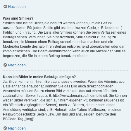
Nach oben
Was sind Smilies?
Smilies sind kleine Bilder, die benutzt werden können, um ein Gefühl
auszudrücken. Für jeden Smilie gibt es einen kurzen Code, z. B. bedeutet :)
fröhlich und :( traurig. Die Liste aller Smilies können Sie beim Verfassen eines
Beitrags sehen. Versuchen Sie bitte trotzdem, Smilies nicht zu häufig zu
benutzen, sie können einen Beitrag schnell unlesbar machen und ein
Moderator könnte deshalb Ihren Beitrag entsprechend überarbeiten oder gar
komplett löschen. Die Board-Administration kann auch die Anzahl der Smilies
begrenzen, die Sie in einem Beitrag benutzen können.
Nach oben
Kann ich Bilder in meine Beiträge einfügen?
Ja, Bilder können in Ihrem Beitrag angezeigt werden. Wenn die Administration
Dateianhänge erlaubt hat, können Sie das Bild auch direkt hochladen.
Ansonsten müssen Sie zu einem Bild verlinken, das auf einem öffentlich
zugänglichen Server liegt, z. B. http://www.domain.tld/mein-bild.gif. Sie können
weder Bilder verlinken, die sich auf Ihrem eigenen PC befinden (außer es ist
ein öffentlich zugänglicher Server), noch zu Bildern, die nur nach einer
Anmeldung verfügbar sind, z. B. Hotmail- oder Yahoo-Mailboxen, mit einem
Passwort geschützte Seiten usw. Um das Bild anzuzeigen, benutze den
BBCode-Tag „[img]“.
Nach oben