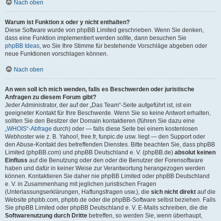
Nach oben
Warum ist Funktion x oder y nicht enthalten?
Diese Software wurde von phpBB Limited geschrieben. Wenn Sie denken,
dass eine Funktion implementiert werden sollte, dann besuchen Sie
phpBB Ideas
, wo Sie Ihre Stimme für bestehende Vorschläge abgeben oder
neue Funktionen vorschlagen können.
Nach oben
An wen soll ich mich wenden, falls es Beschwerden oder juristische
Anfragen zu diesem Forum gibt?
Jeder Administrator, der auf der „Das Team“-Seite aufgeführt ist, ist ein
geeigneter Kontakt für Ihre Beschwerde. Wenn Sie so keine Antwort erhalten,
sollten Sie den Besitzer der Domain kontaktieren (führen Sie dazu eine
„WHOIS“-Abfrage
durch) oder — falls diese Seite bei einem kostenlosen
Webhoster wie z. B. Yahoo!, free.fr, funpic.de usw. liegt — den Support oder
den Abuse-Kontakt des betreffenden Dienstes. Bitte beachten Sie, dass phpBB
Limited (phpBB.com) und phpBB Deutschland e. V. (phpBB.de)
absolut keinen
Einfluss
auf die Benutzung oder den oder die Benutzer der Forensoftware
haben und dafür in keiner Weise zur Verantwortung herangezogen werden
können. Kontaktieren Sie daher nie phpBB Limited oder phpBB Deutschland
e. V. in Zusammenhang mit jeglichen juristischen Fragen
(Unterlassungserklärungen, Haftungsfragen usw.), die
sich nicht direkt
auf die
Website phpbb.com, phpbb.de oder die phpBB-Software selbst beziehen. Falls
Sie phpBB Limited oder phpBB Deutschland e. V. E-Mails schreiben, die die
Softwarenutzung durch Dritte
betreffen, so werden Sie, wenn überhaupt,