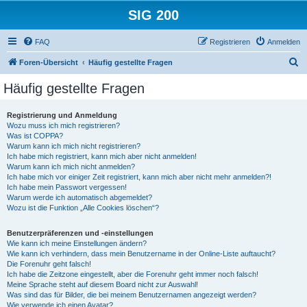
SIG 200
FAQ
Registrieren
Anmelden
S
Foren-Übersicht
Häufig gestellte Fragen
u
Häufig gestellte Fragen
c
h
Registrierung und Anmeldung
Wozu muss ich mich registrieren?
e
Was ist COPPA?
Warum kann ich mich nicht registrieren?
Ich habe mich registriert, kann mich aber nicht anmelden!
Warum kann ich mich nicht anmelden?
Ich habe mich vor einiger Zeit registriert, kann mich aber nicht mehr anmelden?!
Ich habe mein Passwort vergessen!
Warum werde ich automatisch abgemeldet?
Wozu ist die Funktion „Alle Cookies löschen“?
Benutzerpräferenzen und -einstellungen
Wie kann ich meine Einstellungen ändern?
Wie kann ich verhindern, dass mein Benutzername in der Online-Liste auftaucht?
Die Forenuhr geht falsch!
Ich habe die Zeitzone eingestellt, aber die Forenuhr geht immer noch falsch!
Meine Sprache steht auf diesem Board nicht zur Auswahl!
Was sind das für Bilder, die bei meinem Benutzernamen angezeigt werden?
Wie verwende ich einen Avatar?