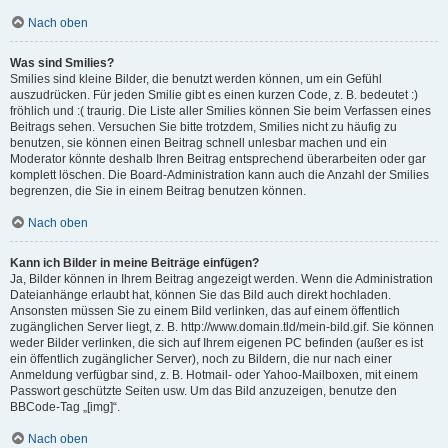
Nach oben
Was sind Smilies?
Smilies sind kleine Bilder, die benutzt werden können, um ein Gefühl
auszudrücken. Für jeden Smilie gibt es einen kurzen Code, z. B. bedeutet :)
fröhlich und :( traurig. Die Liste aller Smilies können Sie beim Verfassen eines
Beitrags sehen. Versuchen Sie bitte trotzdem, Smilies nicht zu häufig zu
benutzen, sie können einen Beitrag schnell unlesbar machen und ein
Moderator könnte deshalb Ihren Beitrag entsprechend überarbeiten oder gar
komplett löschen. Die Board-Administration kann auch die Anzahl der Smilies
begrenzen, die Sie in einem Beitrag benutzen können.
Nach oben
Kann ich Bilder in meine Beiträge einfügen?
Ja, Bilder können in Ihrem Beitrag angezeigt werden. Wenn die Administration
Dateianhänge erlaubt hat, können Sie das Bild auch direkt hochladen.
Ansonsten müssen Sie zu einem Bild verlinken, das auf einem öffentlich
zugänglichen Server liegt, z. B. http://www.domain.tld/mein-bild.gif. Sie können
weder Bilder verlinken, die sich auf Ihrem eigenen PC befinden (außer es ist
ein öffentlich zugänglicher Server), noch zu Bildern, die nur nach einer
Anmeldung verfügbar sind, z. B. Hotmail- oder Yahoo-Mailboxen, mit einem
Passwort geschützte Seiten usw. Um das Bild anzuzeigen, benutze den
BBCode-Tag „[img]“.
Nach oben