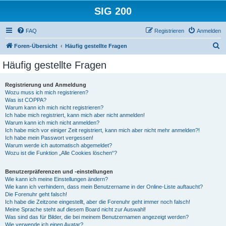
SIG 200
FAQ
Registrieren
Anmelden
S
Foren-Übersicht
Häufig gestellte Fragen
u
Häufig gestellte Fragen
c
h
Registrierung und Anmeldung
Wozu muss ich mich registrieren?
e
Was ist COPPA?
Warum kann ich mich nicht registrieren?
Ich habe mich registriert, kann mich aber nicht anmelden!
Warum kann ich mich nicht anmelden?
Ich habe mich vor einiger Zeit registriert, kann mich aber nicht mehr anmelden?!
Ich habe mein Passwort vergessen!
Warum werde ich automatisch abgemeldet?
Wozu ist die Funktion „Alle Cookies löschen“?
Benutzerpräferenzen und -einstellungen
Wie kann ich meine Einstellungen ändern?
Wie kann ich verhindern, dass mein Benutzername in der Online-Liste auftaucht?
Die Forenuhr geht falsch!
Ich habe die Zeitzone eingestellt, aber die Forenuhr geht immer noch falsch!
Meine Sprache steht auf diesem Board nicht zur Auswahl!
Was sind das für Bilder, die bei meinem Benutzernamen angezeigt werden?
Wie verwende ich einen Avatar?