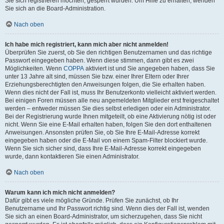
Sie sich registrieren möchten, gesperrt wurden. Um Hilfe zu erhalten, wenden
Sie sich an die Board-Administration.
Nach oben
Ich habe mich registriert, kann mich aber nicht anmelden!
Überprüfen Sie zuerst, ob Sie den richtigen Benutzernamen und das richtige
Passwort eingegeben haben. Wenn diese stimmen, dann gibt es zwei
Möglichkeiten. Wenn
COPPA
aktiviert ist und Sie angegeben haben, dass Sie
unter 13 Jahre alt sind, müssen Sie bzw. einer Ihrer Eltern oder Ihrer
Erziehungsberechtigten den Anweisungen folgen, die Sie erhalten haben.
Wenn dies nicht der Fall ist, muss Ihr Benutzerkonto vielleicht aktiviert werden.
Bei einigen Foren müssen alle neu angemeldeten Mitglieder erst freigeschaltet
werden – entweder müssen Sie dies selbst erledigen oder ein Administrator.
Bei der Registrierung wurde Ihnen mitgeteilt, ob eine Aktivierung nötig ist oder
nicht. Wenn Sie eine E-Mail erhalten haben, folgen Sie den dort enthaltenen
Anweisungen. Ansonsten prüfen Sie, ob Sie Ihre E-Mail-Adresse korrekt
eingegeben haben oder die E-Mail von einem Spam-Filter blockiert wurde.
Wenn Sie sich sicher sind, dass Ihre E-Mail-Adresse korrekt eingegeben
wurde, dann kontaktieren Sie einen Administrator.
Nach oben
Warum kann ich mich nicht anmelden?
Dafür gibt es viele mögliche Gründe. Prüfen Sie zunächst, ob Ihr
Benutzername und Ihr Passwort richtig sind. Wenn dies der Fall ist, wenden
Sie sich an einen Board-Administrator, um sicherzugehen, dass Sie nicht