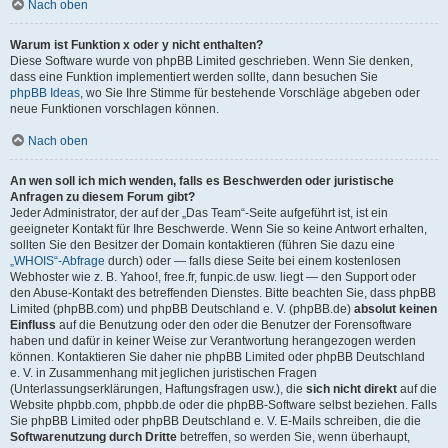
Nach oben
Warum ist Funktion x oder y nicht enthalten?
Diese Software wurde von phpBB Limited geschrieben. Wenn Sie denken,
dass eine Funktion implementiert werden sollte, dann besuchen Sie
phpBB Ideas
, wo Sie Ihre Stimme für bestehende Vorschläge abgeben oder
neue Funktionen vorschlagen können.
Nach oben
An wen soll ich mich wenden, falls es Beschwerden oder juristische
Anfragen zu diesem Forum gibt?
Jeder Administrator, der auf der „Das Team“-Seite aufgeführt ist, ist ein
geeigneter Kontakt für Ihre Beschwerde. Wenn Sie so keine Antwort erhalten,
sollten Sie den Besitzer der Domain kontaktieren (führen Sie dazu eine
„WHOIS“-Abfrage
durch) oder — falls diese Seite bei einem kostenlosen
Webhoster wie z. B. Yahoo!, free.fr, funpic.de usw. liegt — den Support oder
den Abuse-Kontakt des betreffenden Dienstes. Bitte beachten Sie, dass phpBB
Limited (phpBB.com) und phpBB Deutschland e. V. (phpBB.de)
absolut keinen
Einfluss
auf die Benutzung oder den oder die Benutzer der Forensoftware
haben und dafür in keiner Weise zur Verantwortung herangezogen werden
können. Kontaktieren Sie daher nie phpBB Limited oder phpBB Deutschland
e. V. in Zusammenhang mit jeglichen juristischen Fragen
(Unterlassungserklärungen, Haftungsfragen usw.), die
sich nicht direkt
auf die
Website phpbb.com, phpbb.de oder die phpBB-Software selbst beziehen. Falls
Sie phpBB Limited oder phpBB Deutschland e. V. E-Mails schreiben, die die
Softwarenutzung durch Dritte
betreffen, so werden Sie, wenn überhaupt,