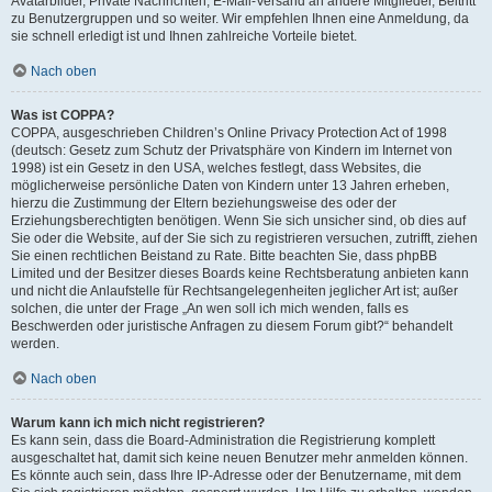
Avatarbilder, Private Nachrichten, E-Mail-Versand an andere Mitglieder, Beitritt
zu Benutzergruppen und so weiter. Wir empfehlen Ihnen eine Anmeldung, da
sie schnell erledigt ist und Ihnen zahlreiche Vorteile bietet.
Nach oben
Was ist COPPA?
COPPA, ausgeschrieben Children’s Online Privacy Protection Act of 1998
(deutsch: Gesetz zum Schutz der Privatsphäre von Kindern im Internet von
1998) ist ein Gesetz in den USA, welches festlegt, dass Websites, die
möglicherweise persönliche Daten von Kindern unter 13 Jahren erheben,
hierzu die Zustimmung der Eltern beziehungsweise des oder der
Erziehungsberechtigten benötigen. Wenn Sie sich unsicher sind, ob dies auf
Sie oder die Website, auf der Sie sich zu registrieren versuchen, zutrifft, ziehen
Sie einen rechtlichen Beistand zu Rate. Bitte beachten Sie, dass phpBB
Limited und der Besitzer dieses Boards keine Rechtsberatung anbieten kann
und nicht die Anlaufstelle für Rechtsangelegenheiten jeglicher Art ist; außer
solchen, die unter der Frage „An wen soll ich mich wenden, falls es
Beschwerden oder juristische Anfragen zu diesem Forum gibt?“ behandelt
werden.
Nach oben
Warum kann ich mich nicht registrieren?
Es kann sein, dass die Board-Administration die Registrierung komplett
ausgeschaltet hat, damit sich keine neuen Benutzer mehr anmelden können.
Es könnte auch sein, dass Ihre IP-Adresse oder der Benutzername, mit dem