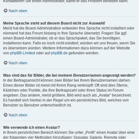
Kontaktieren Sie einen Administrator, damit er das Problem beheben kann.
Nach oben
Meine Sprache steht auf diesem Board nicht zur Auswahl!
Meist hat die Board-Administration entweder Ihre Sprache nicht installiert oder
niemand hat das Forum bislang in Ihre Sprache übersetzt. Fragen Sie ggf.
einen Board-Administrator, ob er das Sprachpaket, das Sie benötigen,
installieren kann. Falls es noch nicht existiert, würden wir uns freuen, wenn Sie
es übersetzen würden. Weitere Informationen dazu können auf der Website
von
phpBB Limited
oder auf
phpBB.de
gefunden werden.
Nach oben
Was sind das für Bilder, die bei meinem Benutzernamen angezeigt werden?
In der Beitragsansicht können zwei Bilder bei Ihrem Benutzernamen stehen.
Eines dieser Bilder ist meist mit Ihrem Rang verknüpft: Oft sind dies Sterne,
Kästchen oder Punkte, die Ihre Beitragszahl oder Ihren Status im Forum
angeben. Das andere, meist größere, Bild wird auch als „Avatar“ bezeichnet.
Es handelt sich hierbei in der Regel um ein persönliches Bild, welches von
Benutzer zu Benutzer unterschiedlich ist.
Nach oben
Wie verwende ich einen Avatar?
In Ihrem persönlichen Bereich können Sie unter „Profil“ einen Avatar über eine
der folgenden vier Methoden hinzufügen: Gravatar, Galerie, Remote oder