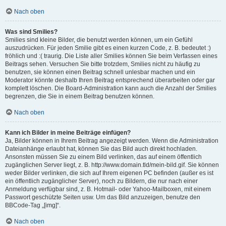
Nach oben
Was sind Smilies?
Smilies sind kleine Bilder, die benutzt werden können, um ein Gefühl
auszudrücken. Für jeden Smilie gibt es einen kurzen Code, z. B. bedeutet :)
fröhlich und :( traurig. Die Liste aller Smilies können Sie beim Verfassen eines
Beitrags sehen. Versuchen Sie bitte trotzdem, Smilies nicht zu häufig zu
benutzen, sie können einen Beitrag schnell unlesbar machen und ein
Moderator könnte deshalb Ihren Beitrag entsprechend überarbeiten oder gar
komplett löschen. Die Board-Administration kann auch die Anzahl der Smilies
begrenzen, die Sie in einem Beitrag benutzen können.
Nach oben
Kann ich Bilder in meine Beiträge einfügen?
Ja, Bilder können in Ihrem Beitrag angezeigt werden. Wenn die Administration
Dateianhänge erlaubt hat, können Sie das Bild auch direkt hochladen.
Ansonsten müssen Sie zu einem Bild verlinken, das auf einem öffentlich
zugänglichen Server liegt, z. B. http://www.domain.tld/mein-bild.gif. Sie können
weder Bilder verlinken, die sich auf Ihrem eigenen PC befinden (außer es ist
ein öffentlich zugänglicher Server), noch zu Bildern, die nur nach einer
Anmeldung verfügbar sind, z. B. Hotmail- oder Yahoo-Mailboxen, mit einem
Passwort geschützte Seiten usw. Um das Bild anzuzeigen, benutze den
BBCode-Tag „[img]“.
Nach oben