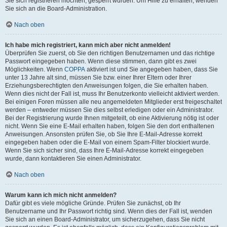
Sie sich registrieren möchten, gesperrt wurden. Um Hilfe zu erhalten, wenden
Sie sich an die Board-Administration.
Nach oben
Ich habe mich registriert, kann mich aber nicht anmelden!
Überprüfen Sie zuerst, ob Sie den richtigen Benutzernamen und das richtige
Passwort eingegeben haben. Wenn diese stimmen, dann gibt es zwei
Möglichkeiten. Wenn
COPPA
aktiviert ist und Sie angegeben haben, dass Sie
unter 13 Jahre alt sind, müssen Sie bzw. einer Ihrer Eltern oder Ihrer
Erziehungsberechtigten den Anweisungen folgen, die Sie erhalten haben.
Wenn dies nicht der Fall ist, muss Ihr Benutzerkonto vielleicht aktiviert werden.
Bei einigen Foren müssen alle neu angemeldeten Mitglieder erst freigeschaltet
werden – entweder müssen Sie dies selbst erledigen oder ein Administrator.
Bei der Registrierung wurde Ihnen mitgeteilt, ob eine Aktivierung nötig ist oder
nicht. Wenn Sie eine E-Mail erhalten haben, folgen Sie den dort enthaltenen
Anweisungen. Ansonsten prüfen Sie, ob Sie Ihre E-Mail-Adresse korrekt
eingegeben haben oder die E-Mail von einem Spam-Filter blockiert wurde.
Wenn Sie sich sicher sind, dass Ihre E-Mail-Adresse korrekt eingegeben
wurde, dann kontaktieren Sie einen Administrator.
Nach oben
Warum kann ich mich nicht anmelden?
Dafür gibt es viele mögliche Gründe. Prüfen Sie zunächst, ob Ihr
Benutzername und Ihr Passwort richtig sind. Wenn dies der Fall ist, wenden
Sie sich an einen Board-Administrator, um sicherzugehen, dass Sie nicht