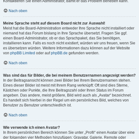
Kontaktieren Sie einen Administrator, damit er das Problem beheben kann.
Nach oben
Meine Sprache steht auf diesem Board nicht zur Auswahl!
Meist hat die Board-Administration entweder Ihre Sprache nicht installiert oder
niemand hat das Forum bislang in Ihre Sprache übersetzt. Fragen Sie ggf.
einen Board-Administrator, ob er das Sprachpaket, das Sie benötigen,
installieren kann. Falls es noch nicht existiert, würden wir uns freuen, wenn Sie
es übersetzen würden. Weitere Informationen dazu können auf der Website
von
phpBB Limited
oder auf
phpBB.de
gefunden werden.
Nach oben
Was sind das für Bilder, die bei meinem Benutzernamen angezeigt werden?
In der Beitragsansicht können zwei Bilder bei Ihrem Benutzernamen stehen.
Eines dieser Bilder ist meist mit Ihrem Rang verknüpft: Oft sind dies Sterne,
Kästchen oder Punkte, die Ihre Beitragszahl oder Ihren Status im Forum
angeben. Das andere, meist größere, Bild wird auch als „Avatar“ bezeichnet.
Es handelt sich hierbei in der Regel um ein persönliches Bild, welches von
Benutzer zu Benutzer unterschiedlich ist.
Nach oben
Wie verwende ich einen Avatar?
In Ihrem persönlichen Bereich können Sie unter „Profil“ einen Avatar über eine
der folgenden vier Methoden hinzufügen: Gravatar, Galerie, Remote oder