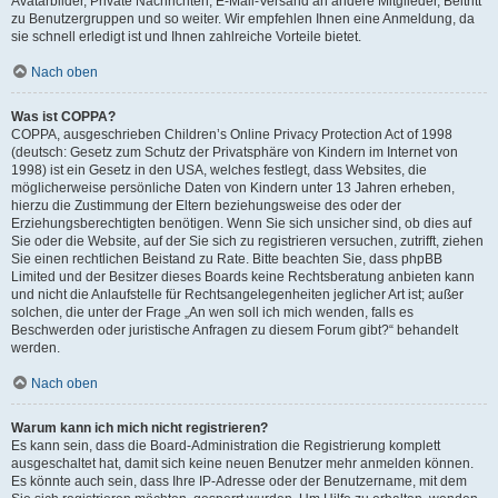
Avatarbilder, Private Nachrichten, E-Mail-Versand an andere Mitglieder, Beitritt
zu Benutzergruppen und so weiter. Wir empfehlen Ihnen eine Anmeldung, da
sie schnell erledigt ist und Ihnen zahlreiche Vorteile bietet.
Nach oben
Was ist COPPA?
COPPA, ausgeschrieben Children’s Online Privacy Protection Act of 1998
(deutsch: Gesetz zum Schutz der Privatsphäre von Kindern im Internet von
1998) ist ein Gesetz in den USA, welches festlegt, dass Websites, die
möglicherweise persönliche Daten von Kindern unter 13 Jahren erheben,
hierzu die Zustimmung der Eltern beziehungsweise des oder der
Erziehungsberechtigten benötigen. Wenn Sie sich unsicher sind, ob dies auf
Sie oder die Website, auf der Sie sich zu registrieren versuchen, zutrifft, ziehen
Sie einen rechtlichen Beistand zu Rate. Bitte beachten Sie, dass phpBB
Limited und der Besitzer dieses Boards keine Rechtsberatung anbieten kann
und nicht die Anlaufstelle für Rechtsangelegenheiten jeglicher Art ist; außer
solchen, die unter der Frage „An wen soll ich mich wenden, falls es
Beschwerden oder juristische Anfragen zu diesem Forum gibt?“ behandelt
werden.
Nach oben
Warum kann ich mich nicht registrieren?
Es kann sein, dass die Board-Administration die Registrierung komplett
ausgeschaltet hat, damit sich keine neuen Benutzer mehr anmelden können.
Es könnte auch sein, dass Ihre IP-Adresse oder der Benutzername, mit dem