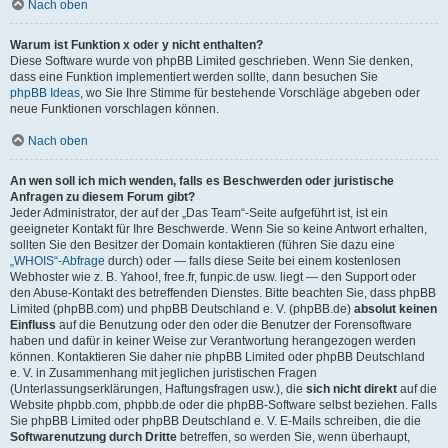
Nach oben
Warum ist Funktion x oder y nicht enthalten?
Diese Software wurde von phpBB Limited geschrieben. Wenn Sie denken,
dass eine Funktion implementiert werden sollte, dann besuchen Sie
phpBB Ideas
, wo Sie Ihre Stimme für bestehende Vorschläge abgeben oder
neue Funktionen vorschlagen können.
Nach oben
An wen soll ich mich wenden, falls es Beschwerden oder juristische
Anfragen zu diesem Forum gibt?
Jeder Administrator, der auf der „Das Team“-Seite aufgeführt ist, ist ein
geeigneter Kontakt für Ihre Beschwerde. Wenn Sie so keine Antwort erhalten,
sollten Sie den Besitzer der Domain kontaktieren (führen Sie dazu eine
„WHOIS“-Abfrage
durch) oder — falls diese Seite bei einem kostenlosen
Webhoster wie z. B. Yahoo!, free.fr, funpic.de usw. liegt — den Support oder
den Abuse-Kontakt des betreffenden Dienstes. Bitte beachten Sie, dass phpBB
Limited (phpBB.com) und phpBB Deutschland e. V. (phpBB.de)
absolut keinen
Einfluss
auf die Benutzung oder den oder die Benutzer der Forensoftware
haben und dafür in keiner Weise zur Verantwortung herangezogen werden
können. Kontaktieren Sie daher nie phpBB Limited oder phpBB Deutschland
e. V. in Zusammenhang mit jeglichen juristischen Fragen
(Unterlassungserklärungen, Haftungsfragen usw.), die
sich nicht direkt
auf die
Website phpbb.com, phpbb.de oder die phpBB-Software selbst beziehen. Falls
Sie phpBB Limited oder phpBB Deutschland e. V. E-Mails schreiben, die die
Softwarenutzung durch Dritte
betreffen, so werden Sie, wenn überhaupt,