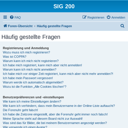
SIG 200
FAQ
Registrieren
Anmelden
S
Foren-Übersicht
Häufig gestellte Fragen
u
Häufig gestellte Fragen
c
h
Registrierung und Anmeldung
Wozu muss ich mich registrieren?
e
Was ist COPPA?
Warum kann ich mich nicht registrieren?
Ich habe mich registriert, kann mich aber nicht anmelden!
Warum kann ich mich nicht anmelden?
Ich habe mich vor einiger Zeit registriert, kann mich aber nicht mehr anmelden?!
Ich habe mein Passwort vergessen!
Warum werde ich automatisch abgemeldet?
Wozu ist die Funktion „Alle Cookies löschen“?
Benutzerpräferenzen und -einstellungen
Wie kann ich meine Einstellungen ändern?
Wie kann ich verhindern, dass mein Benutzername in der Online-Liste auftaucht?
Die Forenuhr geht falsch!
Ich habe die Zeitzone eingestellt, aber die Forenuhr geht immer noch falsch!
Meine Sprache steht auf diesem Board nicht zur Auswahl!
Was sind das für Bilder, die bei meinem Benutzernamen angezeigt werden?
Wie verwende ich einen Avatar?