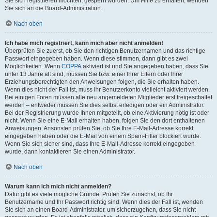
Sie sich registrieren möchten, gesperrt wurden. Um Hilfe zu erhalten, wenden
Sie sich an die Board-Administration.
Nach oben
Ich habe mich registriert, kann mich aber nicht anmelden!
Überprüfen Sie zuerst, ob Sie den richtigen Benutzernamen und das richtige
Passwort eingegeben haben. Wenn diese stimmen, dann gibt es zwei
Möglichkeiten. Wenn
COPPA
aktiviert ist und Sie angegeben haben, dass Sie
unter 13 Jahre alt sind, müssen Sie bzw. einer Ihrer Eltern oder Ihrer
Erziehungsberechtigten den Anweisungen folgen, die Sie erhalten haben.
Wenn dies nicht der Fall ist, muss Ihr Benutzerkonto vielleicht aktiviert werden.
Bei einigen Foren müssen alle neu angemeldeten Mitglieder erst freigeschaltet
werden – entweder müssen Sie dies selbst erledigen oder ein Administrator.
Bei der Registrierung wurde Ihnen mitgeteilt, ob eine Aktivierung nötig ist oder
nicht. Wenn Sie eine E-Mail erhalten haben, folgen Sie den dort enthaltenen
Anweisungen. Ansonsten prüfen Sie, ob Sie Ihre E-Mail-Adresse korrekt
eingegeben haben oder die E-Mail von einem Spam-Filter blockiert wurde.
Wenn Sie sich sicher sind, dass Ihre E-Mail-Adresse korrekt eingegeben
wurde, dann kontaktieren Sie einen Administrator.
Nach oben
Warum kann ich mich nicht anmelden?
Dafür gibt es viele mögliche Gründe. Prüfen Sie zunächst, ob Ihr
Benutzername und Ihr Passwort richtig sind. Wenn dies der Fall ist, wenden
Sie sich an einen Board-Administrator, um sicherzugehen, dass Sie nicht