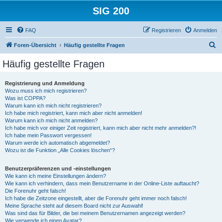
SIG 200
FAQ
Registrieren
Anmelden
S
Foren-Übersicht
Häufig gestellte Fragen
u
Häufig gestellte Fragen
c
h
Registrierung und Anmeldung
Wozu muss ich mich registrieren?
e
Was ist COPPA?
Warum kann ich mich nicht registrieren?
Ich habe mich registriert, kann mich aber nicht anmelden!
Warum kann ich mich nicht anmelden?
Ich habe mich vor einiger Zeit registriert, kann mich aber nicht mehr anmelden?!
Ich habe mein Passwort vergessen!
Warum werde ich automatisch abgemeldet?
Wozu ist die Funktion „Alle Cookies löschen“?
Benutzerpräferenzen und -einstellungen
Wie kann ich meine Einstellungen ändern?
Wie kann ich verhindern, dass mein Benutzername in der Online-Liste auftaucht?
Die Forenuhr geht falsch!
Ich habe die Zeitzone eingestellt, aber die Forenuhr geht immer noch falsch!
Meine Sprache steht auf diesem Board nicht zur Auswahl!
Was sind das für Bilder, die bei meinem Benutzernamen angezeigt werden?
Wie verwende ich einen Avatar?