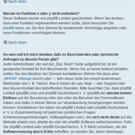
Nach oben
Warum ist Funktion x oder y nicht enthalten?
Diese Software wurde von phpBB Limited geschrieben. Wenn Sie denken,
dass eine Funktion implementiert werden sollte, dann besuchen Sie
phpBB Ideas
, wo Sie Ihre Stimme für bestehende Vorschläge abgeben oder
neue Funktionen vorschlagen können.
Nach oben
An wen soll ich mich wenden, falls es Beschwerden oder juristische
Anfragen zu diesem Forum gibt?
Jeder Administrator, der auf der „Das Team“-Seite aufgeführt ist, ist ein
geeigneter Kontakt für Ihre Beschwerde. Wenn Sie so keine Antwort erhalten,
sollten Sie den Besitzer der Domain kontaktieren (führen Sie dazu eine
„WHOIS“-Abfrage
durch) oder — falls diese Seite bei einem kostenlosen
Webhoster wie z. B. Yahoo!, free.fr, funpic.de usw. liegt — den Support oder
den Abuse-Kontakt des betreffenden Dienstes. Bitte beachten Sie, dass phpBB
Limited (phpBB.com) und phpBB Deutschland e. V. (phpBB.de)
absolut keinen
Einfluss
auf die Benutzung oder den oder die Benutzer der Forensoftware
haben und dafür in keiner Weise zur Verantwortung herangezogen werden
können. Kontaktieren Sie daher nie phpBB Limited oder phpBB Deutschland
e. V. in Zusammenhang mit jeglichen juristischen Fragen
(Unterlassungserklärungen, Haftungsfragen usw.), die
sich nicht direkt
auf die
Website phpbb.com, phpbb.de oder die phpBB-Software selbst beziehen. Falls
Sie phpBB Limited oder phpBB Deutschland e. V. E-Mails schreiben, die die
Softwarenutzung durch Dritte
betreffen, so werden Sie, wenn überhaupt,