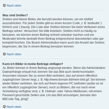
Nach oben
Was sind Smilies?
Smilies sind kleine Bilder, die benutzt werden können, um ein Gefühl
auszudrücken. Für jeden Smilie gibt es einen kurzen Code, z. B. bedeutet :)
fröhlich und :( traurig. Die Liste aller Smilies können Sie beim Verfassen eines
Beitrags sehen. Versuchen Sie bitte trotzdem, Smilies nicht zu häufig zu
benutzen, sie können einen Beitrag schnell unlesbar machen und ein
Moderator könnte deshalb Ihren Beitrag entsprechend überarbeiten oder gar
komplett löschen. Die Board-Administration kann auch die Anzahl der Smilies
begrenzen, die Sie in einem Beitrag benutzen können.
Nach oben
Kann ich Bilder in meine Beiträge einfügen?
Ja, Bilder können in Ihrem Beitrag angezeigt werden. Wenn die Administration
Dateianhänge erlaubt hat, können Sie das Bild auch direkt hochladen.
Ansonsten müssen Sie zu einem Bild verlinken, das auf einem öffentlich
zugänglichen Server liegt, z. B. http://www.domain.tld/mein-bild.gif. Sie können
weder Bilder verlinken, die sich auf Ihrem eigenen PC befinden (außer es ist
ein öffentlich zugänglicher Server), noch zu Bildern, die nur nach einer
Anmeldung verfügbar sind, z. B. Hotmail- oder Yahoo-Mailboxen, mit einem
Passwort geschützte Seiten usw. Um das Bild anzuzeigen, benutze den
BBCode-Tag „[img]“.
Nach oben