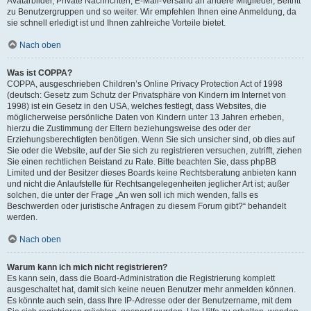
Avatarbilder, Private Nachrichten, E-Mail-Versand an andere Mitglieder, Beitritt
zu Benutzergruppen und so weiter. Wir empfehlen Ihnen eine Anmeldung, da
sie schnell erledigt ist und Ihnen zahlreiche Vorteile bietet.
Nach oben
Was ist COPPA?
COPPA, ausgeschrieben Children’s Online Privacy Protection Act of 1998
(deutsch: Gesetz zum Schutz der Privatsphäre von Kindern im Internet von
1998) ist ein Gesetz in den USA, welches festlegt, dass Websites, die
möglicherweise persönliche Daten von Kindern unter 13 Jahren erheben,
hierzu die Zustimmung der Eltern beziehungsweise des oder der
Erziehungsberechtigten benötigen. Wenn Sie sich unsicher sind, ob dies auf
Sie oder die Website, auf der Sie sich zu registrieren versuchen, zutrifft, ziehen
Sie einen rechtlichen Beistand zu Rate. Bitte beachten Sie, dass phpBB
Limited und der Besitzer dieses Boards keine Rechtsberatung anbieten kann
und nicht die Anlaufstelle für Rechtsangelegenheiten jeglicher Art ist; außer
solchen, die unter der Frage „An wen soll ich mich wenden, falls es
Beschwerden oder juristische Anfragen zu diesem Forum gibt?“ behandelt
werden.
Nach oben
Warum kann ich mich nicht registrieren?
Es kann sein, dass die Board-Administration die Registrierung komplett
ausgeschaltet hat, damit sich keine neuen Benutzer mehr anmelden können.
Es könnte auch sein, dass Ihre IP-Adresse oder der Benutzername, mit dem