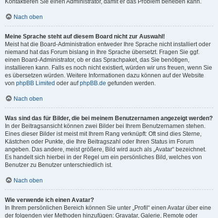
Kontaktieren Sie einen Administrator, damit er das Problem beheben kann.
Nach oben
Meine Sprache steht auf diesem Board nicht zur Auswahl!
Meist hat die Board-Administration entweder Ihre Sprache nicht installiert oder
niemand hat das Forum bislang in Ihre Sprache übersetzt. Fragen Sie ggf.
einen Board-Administrator, ob er das Sprachpaket, das Sie benötigen,
installieren kann. Falls es noch nicht existiert, würden wir uns freuen, wenn Sie
es übersetzen würden. Weitere Informationen dazu können auf der Website
von
phpBB Limited
oder auf
phpBB.de
gefunden werden.
Nach oben
Was sind das für Bilder, die bei meinem Benutzernamen angezeigt werden?
In der Beitragsansicht können zwei Bilder bei Ihrem Benutzernamen stehen.
Eines dieser Bilder ist meist mit Ihrem Rang verknüpft: Oft sind dies Sterne,
Kästchen oder Punkte, die Ihre Beitragszahl oder Ihren Status im Forum
angeben. Das andere, meist größere, Bild wird auch als „Avatar“ bezeichnet.
Es handelt sich hierbei in der Regel um ein persönliches Bild, welches von
Benutzer zu Benutzer unterschiedlich ist.
Nach oben
Wie verwende ich einen Avatar?
In Ihrem persönlichen Bereich können Sie unter „Profil“ einen Avatar über eine
der folgenden vier Methoden hinzufügen: Gravatar, Galerie, Remote oder