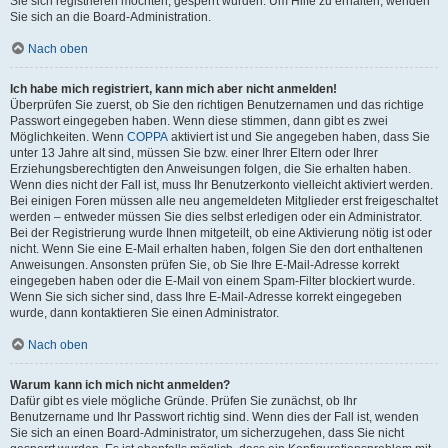
Sie sich registrieren möchten, gesperrt wurden. Um Hilfe zu erhalten, wenden
Sie sich an die Board-Administration.
Nach oben
Ich habe mich registriert, kann mich aber nicht anmelden!
Überprüfen Sie zuerst, ob Sie den richtigen Benutzernamen und das richtige
Passwort eingegeben haben. Wenn diese stimmen, dann gibt es zwei
Möglichkeiten. Wenn
COPPA
aktiviert ist und Sie angegeben haben, dass Sie
unter 13 Jahre alt sind, müssen Sie bzw. einer Ihrer Eltern oder Ihrer
Erziehungsberechtigten den Anweisungen folgen, die Sie erhalten haben.
Wenn dies nicht der Fall ist, muss Ihr Benutzerkonto vielleicht aktiviert werden.
Bei einigen Foren müssen alle neu angemeldeten Mitglieder erst freigeschaltet
werden – entweder müssen Sie dies selbst erledigen oder ein Administrator.
Bei der Registrierung wurde Ihnen mitgeteilt, ob eine Aktivierung nötig ist oder
nicht. Wenn Sie eine E-Mail erhalten haben, folgen Sie den dort enthaltenen
Anweisungen. Ansonsten prüfen Sie, ob Sie Ihre E-Mail-Adresse korrekt
eingegeben haben oder die E-Mail von einem Spam-Filter blockiert wurde.
Wenn Sie sich sicher sind, dass Ihre E-Mail-Adresse korrekt eingegeben
wurde, dann kontaktieren Sie einen Administrator.
Nach oben
Warum kann ich mich nicht anmelden?
Dafür gibt es viele mögliche Gründe. Prüfen Sie zunächst, ob Ihr
Benutzername und Ihr Passwort richtig sind. Wenn dies der Fall ist, wenden
Sie sich an einen Board-Administrator, um sicherzugehen, dass Sie nicht