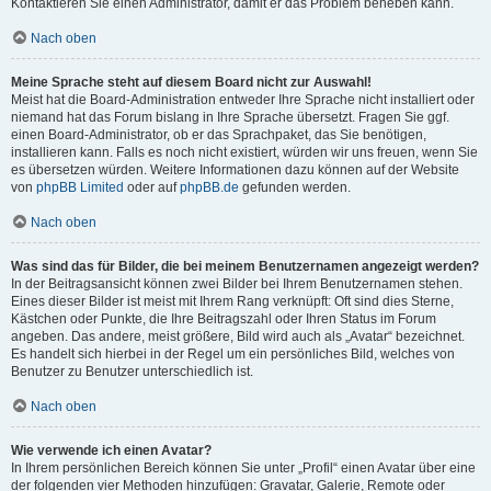
Kontaktieren Sie einen Administrator, damit er das Problem beheben kann.
Nach oben
Meine Sprache steht auf diesem Board nicht zur Auswahl!
Meist hat die Board-Administration entweder Ihre Sprache nicht installiert oder
niemand hat das Forum bislang in Ihre Sprache übersetzt. Fragen Sie ggf.
einen Board-Administrator, ob er das Sprachpaket, das Sie benötigen,
installieren kann. Falls es noch nicht existiert, würden wir uns freuen, wenn Sie
es übersetzen würden. Weitere Informationen dazu können auf der Website
von
phpBB Limited
oder auf
phpBB.de
gefunden werden.
Nach oben
Was sind das für Bilder, die bei meinem Benutzernamen angezeigt werden?
In der Beitragsansicht können zwei Bilder bei Ihrem Benutzernamen stehen.
Eines dieser Bilder ist meist mit Ihrem Rang verknüpft: Oft sind dies Sterne,
Kästchen oder Punkte, die Ihre Beitragszahl oder Ihren Status im Forum
angeben. Das andere, meist größere, Bild wird auch als „Avatar“ bezeichnet.
Es handelt sich hierbei in der Regel um ein persönliches Bild, welches von
Benutzer zu Benutzer unterschiedlich ist.
Nach oben
Wie verwende ich einen Avatar?
In Ihrem persönlichen Bereich können Sie unter „Profil“ einen Avatar über eine
der folgenden vier Methoden hinzufügen: Gravatar, Galerie, Remote oder