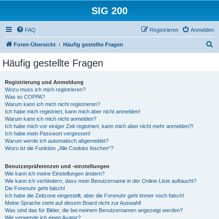
SIG 200
FAQ
Registrieren
Anmelden
S
Foren-Übersicht
Häufig gestellte Fragen
u
Häufig gestellte Fragen
c
h
Registrierung und Anmeldung
Wozu muss ich mich registrieren?
e
Was ist COPPA?
Warum kann ich mich nicht registrieren?
Ich habe mich registriert, kann mich aber nicht anmelden!
Warum kann ich mich nicht anmelden?
Ich habe mich vor einiger Zeit registriert, kann mich aber nicht mehr anmelden?!
Ich habe mein Passwort vergessen!
Warum werde ich automatisch abgemeldet?
Wozu ist die Funktion „Alle Cookies löschen“?
Benutzerpräferenzen und -einstellungen
Wie kann ich meine Einstellungen ändern?
Wie kann ich verhindern, dass mein Benutzername in der Online-Liste auftaucht?
Die Forenuhr geht falsch!
Ich habe die Zeitzone eingestellt, aber die Forenuhr geht immer noch falsch!
Meine Sprache steht auf diesem Board nicht zur Auswahl!
Was sind das für Bilder, die bei meinem Benutzernamen angezeigt werden?
Wie verwende ich einen Avatar?