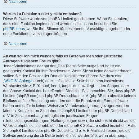
Nach oben
Warum ist Funktion x oder y nicht enthalten?
Diese Software wurde von phpBB Limited geschrieben. Wenn Sie denken,
dass eine Funktion implementiert werden sollte, dann besuchen Sie
phpBB Ideas
, wo Sie Ihre Stimme für bestehende Vorschläge abgeben oder
neue Funktionen vorschlagen können.
Nach oben
An wen soll ich mich wenden, falls es Beschwerden oder juristische
Anfragen zu diesem Forum gibt?
Jeder Administrator, der auf der „Das Team“-Seite aufgeführt ist, ist ein
geeigneter Kontakt für Ihre Beschwerde. Wenn Sie so keine Antwort erhalten,
sollten Sie den Besitzer der Domain kontaktieren (führen Sie dazu eine
„WHOIS“-Abfrage
durch) oder — falls diese Seite bei einem kostenlosen
Webhoster wie z. B. Yahoo!, free.fr, funpic.de usw. liegt — den Support oder
den Abuse-Kontakt des betreffenden Dienstes. Bitte beachten Sie, dass phpBB
Limited (phpBB.com) und phpBB Deutschland e. V. (phpBB.de)
absolut keinen
Einfluss
auf die Benutzung oder den oder die Benutzer der Forensoftware
haben und dafür in keiner Weise zur Verantwortung herangezogen werden
können. Kontaktieren Sie daher nie phpBB Limited oder phpBB Deutschland
e. V. in Zusammenhang mit jeglichen juristischen Fragen
(Unterlassungserklärungen, Haftungsfragen usw.), die
sich nicht direkt
auf die
Website phpbb.com, phpbb.de oder die phpBB-Software selbst beziehen. Falls
Sie phpBB Limited oder phpBB Deutschland e. V. E-Mails schreiben, die die
Softwarenutzung durch Dritte
betreffen, so werden Sie, wenn überhaupt,