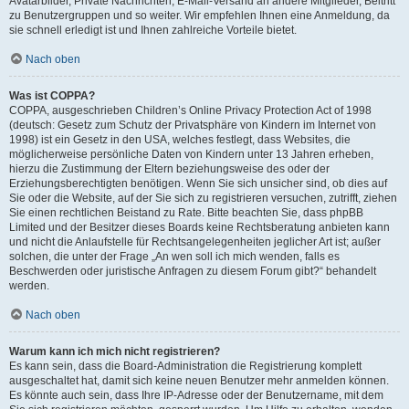
Avatarbilder, Private Nachrichten, E-Mail-Versand an andere Mitglieder, Beitritt
zu Benutzergruppen und so weiter. Wir empfehlen Ihnen eine Anmeldung, da
sie schnell erledigt ist und Ihnen zahlreiche Vorteile bietet.
Nach oben
Was ist COPPA?
COPPA, ausgeschrieben Children’s Online Privacy Protection Act of 1998
(deutsch: Gesetz zum Schutz der Privatsphäre von Kindern im Internet von
1998) ist ein Gesetz in den USA, welches festlegt, dass Websites, die
möglicherweise persönliche Daten von Kindern unter 13 Jahren erheben,
hierzu die Zustimmung der Eltern beziehungsweise des oder der
Erziehungsberechtigten benötigen. Wenn Sie sich unsicher sind, ob dies auf
Sie oder die Website, auf der Sie sich zu registrieren versuchen, zutrifft, ziehen
Sie einen rechtlichen Beistand zu Rate. Bitte beachten Sie, dass phpBB
Limited und der Besitzer dieses Boards keine Rechtsberatung anbieten kann
und nicht die Anlaufstelle für Rechtsangelegenheiten jeglicher Art ist; außer
solchen, die unter der Frage „An wen soll ich mich wenden, falls es
Beschwerden oder juristische Anfragen zu diesem Forum gibt?“ behandelt
werden.
Nach oben
Warum kann ich mich nicht registrieren?
Es kann sein, dass die Board-Administration die Registrierung komplett
ausgeschaltet hat, damit sich keine neuen Benutzer mehr anmelden können.
Es könnte auch sein, dass Ihre IP-Adresse oder der Benutzername, mit dem