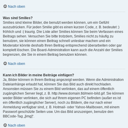
Nach oben
Was sind Smilies?
Smilies sind kleine Bilder, die benutzt werden können, um ein Gefühl
auszudrücken. Für jeden Smilie gibt es einen kurzen Code, z. B. bedeutet :)
fröhlich und :( traurig. Die Liste aller Smilies können Sie beim Verfassen eines
Beitrags sehen. Versuchen Sie bitte trotzdem, Smilies nicht zu häufig zu
benutzen, sie können einen Beitrag schnell unlesbar machen und ein
Moderator könnte deshalb Ihren Beitrag entsprechend überarbeiten oder gar
komplett löschen. Die Board-Administration kann auch die Anzahl der Smilies
begrenzen, die Sie in einem Beitrag benutzen können.
Nach oben
Kann ich Bilder in meine Beiträge einfügen?
Ja, Bilder können in Ihrem Beitrag angezeigt werden. Wenn die Administration
Dateianhänge erlaubt hat, können Sie das Bild auch direkt hochladen.
Ansonsten müssen Sie zu einem Bild verlinken, das auf einem öffentlich
zugänglichen Server liegt, z. B. http://www.domain.tld/mein-bild.gif. Sie können
weder Bilder verlinken, die sich auf Ihrem eigenen PC befinden (außer es ist
ein öffentlich zugänglicher Server), noch zu Bildern, die nur nach einer
Anmeldung verfügbar sind, z. B. Hotmail- oder Yahoo-Mailboxen, mit einem
Passwort geschützte Seiten usw. Um das Bild anzuzeigen, benutze den
BBCode-Tag „[img]“.
Nach oben