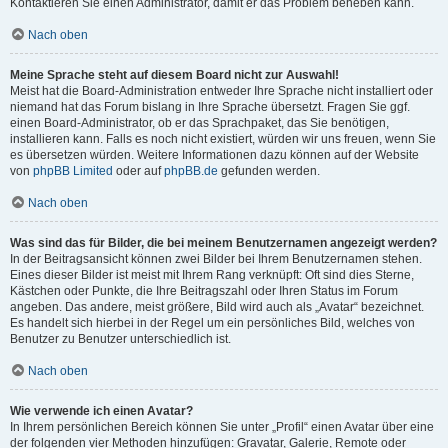
Kontaktieren Sie einen Administrator, damit er das Problem beheben kann.
Nach oben
Meine Sprache steht auf diesem Board nicht zur Auswahl!
Meist hat die Board-Administration entweder Ihre Sprache nicht installiert oder
niemand hat das Forum bislang in Ihre Sprache übersetzt. Fragen Sie ggf.
einen Board-Administrator, ob er das Sprachpaket, das Sie benötigen,
installieren kann. Falls es noch nicht existiert, würden wir uns freuen, wenn Sie
es übersetzen würden. Weitere Informationen dazu können auf der Website
von
phpBB Limited
oder auf
phpBB.de
gefunden werden.
Nach oben
Was sind das für Bilder, die bei meinem Benutzernamen angezeigt werden?
In der Beitragsansicht können zwei Bilder bei Ihrem Benutzernamen stehen.
Eines dieser Bilder ist meist mit Ihrem Rang verknüpft: Oft sind dies Sterne,
Kästchen oder Punkte, die Ihre Beitragszahl oder Ihren Status im Forum
angeben. Das andere, meist größere, Bild wird auch als „Avatar“ bezeichnet.
Es handelt sich hierbei in der Regel um ein persönliches Bild, welches von
Benutzer zu Benutzer unterschiedlich ist.
Nach oben
Wie verwende ich einen Avatar?
In Ihrem persönlichen Bereich können Sie unter „Profil“ einen Avatar über eine
der folgenden vier Methoden hinzufügen: Gravatar, Galerie, Remote oder