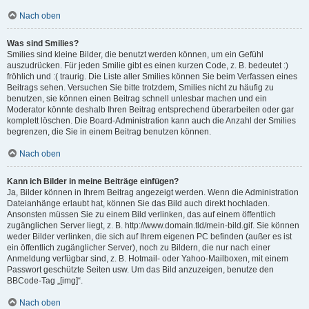
Nach oben
Was sind Smilies?
Smilies sind kleine Bilder, die benutzt werden können, um ein Gefühl
auszudrücken. Für jeden Smilie gibt es einen kurzen Code, z. B. bedeutet :)
fröhlich und :( traurig. Die Liste aller Smilies können Sie beim Verfassen eines
Beitrags sehen. Versuchen Sie bitte trotzdem, Smilies nicht zu häufig zu
benutzen, sie können einen Beitrag schnell unlesbar machen und ein
Moderator könnte deshalb Ihren Beitrag entsprechend überarbeiten oder gar
komplett löschen. Die Board-Administration kann auch die Anzahl der Smilies
begrenzen, die Sie in einem Beitrag benutzen können.
Nach oben
Kann ich Bilder in meine Beiträge einfügen?
Ja, Bilder können in Ihrem Beitrag angezeigt werden. Wenn die Administration
Dateianhänge erlaubt hat, können Sie das Bild auch direkt hochladen.
Ansonsten müssen Sie zu einem Bild verlinken, das auf einem öffentlich
zugänglichen Server liegt, z. B. http://www.domain.tld/mein-bild.gif. Sie können
weder Bilder verlinken, die sich auf Ihrem eigenen PC befinden (außer es ist
ein öffentlich zugänglicher Server), noch zu Bildern, die nur nach einer
Anmeldung verfügbar sind, z. B. Hotmail- oder Yahoo-Mailboxen, mit einem
Passwort geschützte Seiten usw. Um das Bild anzuzeigen, benutze den
BBCode-Tag „[img]“.
Nach oben