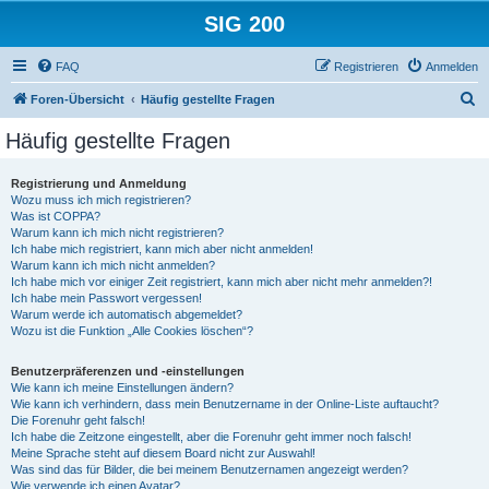
SIG 200
FAQ
Registrieren
Anmelden
S
Foren-Übersicht
Häufig gestellte Fragen
u
Häufig gestellte Fragen
c
h
Registrierung und Anmeldung
Wozu muss ich mich registrieren?
e
Was ist COPPA?
Warum kann ich mich nicht registrieren?
Ich habe mich registriert, kann mich aber nicht anmelden!
Warum kann ich mich nicht anmelden?
Ich habe mich vor einiger Zeit registriert, kann mich aber nicht mehr anmelden?!
Ich habe mein Passwort vergessen!
Warum werde ich automatisch abgemeldet?
Wozu ist die Funktion „Alle Cookies löschen“?
Benutzerpräferenzen und -einstellungen
Wie kann ich meine Einstellungen ändern?
Wie kann ich verhindern, dass mein Benutzername in der Online-Liste auftaucht?
Die Forenuhr geht falsch!
Ich habe die Zeitzone eingestellt, aber die Forenuhr geht immer noch falsch!
Meine Sprache steht auf diesem Board nicht zur Auswahl!
Was sind das für Bilder, die bei meinem Benutzernamen angezeigt werden?
Wie verwende ich einen Avatar?