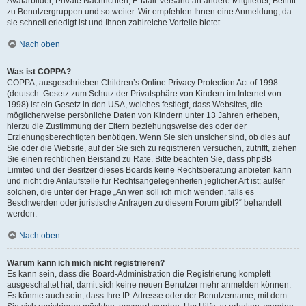
Avatarbilder, Private Nachrichten, E-Mail-Versand an andere Mitglieder, Beitritt
zu Benutzergruppen und so weiter. Wir empfehlen Ihnen eine Anmeldung, da
sie schnell erledigt ist und Ihnen zahlreiche Vorteile bietet.
Nach oben
Was ist COPPA?
COPPA, ausgeschrieben Children’s Online Privacy Protection Act of 1998
(deutsch: Gesetz zum Schutz der Privatsphäre von Kindern im Internet von
1998) ist ein Gesetz in den USA, welches festlegt, dass Websites, die
möglicherweise persönliche Daten von Kindern unter 13 Jahren erheben,
hierzu die Zustimmung der Eltern beziehungsweise des oder der
Erziehungsberechtigten benötigen. Wenn Sie sich unsicher sind, ob dies auf
Sie oder die Website, auf der Sie sich zu registrieren versuchen, zutrifft, ziehen
Sie einen rechtlichen Beistand zu Rate. Bitte beachten Sie, dass phpBB
Limited und der Besitzer dieses Boards keine Rechtsberatung anbieten kann
und nicht die Anlaufstelle für Rechtsangelegenheiten jeglicher Art ist; außer
solchen, die unter der Frage „An wen soll ich mich wenden, falls es
Beschwerden oder juristische Anfragen zu diesem Forum gibt?“ behandelt
werden.
Nach oben
Warum kann ich mich nicht registrieren?
Es kann sein, dass die Board-Administration die Registrierung komplett
ausgeschaltet hat, damit sich keine neuen Benutzer mehr anmelden können.
Es könnte auch sein, dass Ihre IP-Adresse oder der Benutzername, mit dem