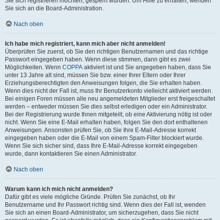
Sie sich registrieren möchten, gesperrt wurden. Um Hilfe zu erhalten, wenden
Sie sich an die Board-Administration.
Nach oben
Ich habe mich registriert, kann mich aber nicht anmelden!
Überprüfen Sie zuerst, ob Sie den richtigen Benutzernamen und das richtige
Passwort eingegeben haben. Wenn diese stimmen, dann gibt es zwei
Möglichkeiten. Wenn
COPPA
aktiviert ist und Sie angegeben haben, dass Sie
unter 13 Jahre alt sind, müssen Sie bzw. einer Ihrer Eltern oder Ihrer
Erziehungsberechtigten den Anweisungen folgen, die Sie erhalten haben.
Wenn dies nicht der Fall ist, muss Ihr Benutzerkonto vielleicht aktiviert werden.
Bei einigen Foren müssen alle neu angemeldeten Mitglieder erst freigeschaltet
werden – entweder müssen Sie dies selbst erledigen oder ein Administrator.
Bei der Registrierung wurde Ihnen mitgeteilt, ob eine Aktivierung nötig ist oder
nicht. Wenn Sie eine E-Mail erhalten haben, folgen Sie den dort enthaltenen
Anweisungen. Ansonsten prüfen Sie, ob Sie Ihre E-Mail-Adresse korrekt
eingegeben haben oder die E-Mail von einem Spam-Filter blockiert wurde.
Wenn Sie sich sicher sind, dass Ihre E-Mail-Adresse korrekt eingegeben
wurde, dann kontaktieren Sie einen Administrator.
Nach oben
Warum kann ich mich nicht anmelden?
Dafür gibt es viele mögliche Gründe. Prüfen Sie zunächst, ob Ihr
Benutzername und Ihr Passwort richtig sind. Wenn dies der Fall ist, wenden
Sie sich an einen Board-Administrator, um sicherzugehen, dass Sie nicht