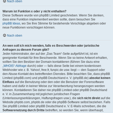
Nach oben
Warum ist Funktion x oder y nicht enthalten?
Diese Software wurde von phpBB Limited geschrieben. Wenn Sie denken,
dass eine Funktion implementiert werden sollte, dann besuchen Sie
phpBB Ideas
, wo Sie Ihre Stimme für bestehende Vorschläge abgeben oder
neue Funktionen vorschlagen können.
Nach oben
An wen soll ich mich wenden, falls es Beschwerden oder juristische
Anfragen zu diesem Forum gibt?
Jeder Administrator, der auf der „Das Team“-Seite aufgeführt ist, ist ein
geeigneter Kontakt für Ihre Beschwerde. Wenn Sie so keine Antwort erhalten,
sollten Sie den Besitzer der Domain kontaktieren (führen Sie dazu eine
„WHOIS“-Abfrage
durch) oder — falls diese Seite bei einem kostenlosen
Webhoster wie z. B. Yahoo!, free.fr, funpic.de usw. liegt — den Support oder
den Abuse-Kontakt des betreffenden Dienstes. Bitte beachten Sie, dass phpBB
Limited (phpBB.com) und phpBB Deutschland e. V. (phpBB.de)
absolut keinen
Einfluss
auf die Benutzung oder den oder die Benutzer der Forensoftware
haben und dafür in keiner Weise zur Verantwortung herangezogen werden
können. Kontaktieren Sie daher nie phpBB Limited oder phpBB Deutschland
e. V. in Zusammenhang mit jeglichen juristischen Fragen
(Unterlassungserklärungen, Haftungsfragen usw.), die
sich nicht direkt
auf die
Website phpbb.com, phpbb.de oder die phpBB-Software selbst beziehen. Falls
Sie phpBB Limited oder phpBB Deutschland e. V. E-Mails schreiben, die die
Softwarenutzung durch Dritte
betreffen, so werden Sie, wenn überhaupt,