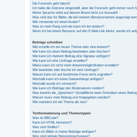
Die Forenuhr geht falsch!
Ich habe die Zeitzone eingestellt, aber die Forenuhr geht immer noch f
Meine Sprache steht auf diesem Board nicht zur Auswahl!
Was sind das für Bilder, die bei meinem Benutzernamen angezeigt we
Wie verwende ich einen Avatar?
Was ist mein Rang und wie kann ich ihn ändern?
Wenn ich bei einem Benutzer auf den E-Mail-Link klicke, werde ich au
Beiträge schreiben
Wie erstelle ich ein neues Thema oder eine Antwort?
Wie kann ich einen Beitrag bearbeiten oder löschen?
Wie kann ich meinem Beitrag eine Signatur anfügen?
Wie kann ich eine Umfrage erstellen?
Wieso kann ich nicht mehr Antwortmöglichkeiten erstellen?
Wie bearbeite oder lösche ich eine Umfrage?
Warum kann ich auf bestimmte Foren nicht zugreifen?
Weshalb kann ich keine Dateianhänge anfügen?
Weshalb wurde ich verwarnt?
Wie kann ich Beiträge den Moderatoren melden?
Was bewirkt die „Speichern“-Schaltfläche beim Schreiben eines Beitra
Warum muss mein Beitrag erst freigegeben werden?
Wie markiere ich ein Thema als neu?
Textformatierung und Thementypen
Was ist BBCode?
Kann ich HTML benutzen?
Was sind Smilies?
Kann ich Bilder in meine Beiträge einfügen?
Was sind globale Bekanntmachungen?