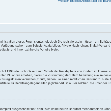
Wie kann ich einen Administrator des Board
nistration dieses Forums entscheidet, ob Sie registriert sein müssen, um Beiträge z
ur Verfügung stehen: zum Beispiel Avatarbilder, Private Nachrichten, E-Mail-Versand
igt ist und Ihnen zahlreiche Vorteile bietet.
t of 1998 (deutsch: Gesetz zum Schutz der Privatsphäre von Kindern im Internet vo
unter 13 Jahren erheben, hierzu die Zustimmung der Eltern beziehungsweise des o
h zu registrieren versuchen, zutrifft, ziehen Sie einen rechtlichen Beistand zu Rat
stelle für Rechtsangelegenheiten jeglicher Art ist; außer solchen, die unter der 
.
 komplett ausgeschaltet hat, damit sich keine neuen Benutzer mehr anmelden könne