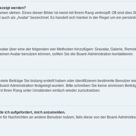
gezeigt werden?
men stehen. Eines dieser Bilder ist meist mit Ihrem Rang verknüpft: Oft sind dies S
auch als „Avatar“ bezeichnet. Es handelt sich hierbei in der Regel um ein persönl
 Avatar über eine der folgenden vier Methoden hinzufügen: Gravatar, Galerie, Rem
inen Avatar benutzen können, sollten Sie die Board-Administration kontaktieren.
iele Beiträge Sie bislang erstellt haben oder identifizieren bestimmte Benutzer
 Board-Administration festgelegt wurden. Bitte schreiben Sie keine sinnlosen Beit
wird Ihren Rang unter Umständen einfach wieder zurücksetzen.
rde ich aufgefordert, mich anzumelden.
ion für Nachrichten an andere Benutzer nutzen, falls diese von der Board-Administ