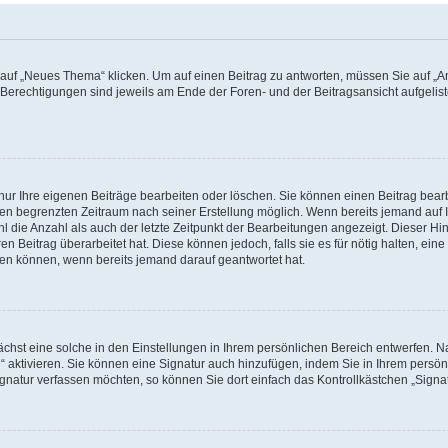
f „Neues Thema“ klicken. Um auf einen Beitrag zu antworten, müssen Sie auf „Ant
e Berechtigungen sind jeweils am Ende der Foren- und der Beitragsansicht aufgeliste
nur Ihre eigenen Beiträge bearbeiten oder löschen. Sie können einen Beitrag bear
nen begrenzten Zeitraum nach seiner Erstellung möglich. Wenn bereits jemand auf Ih
 die Anzahl als auch der letzte Zeitpunkt der Bearbeitungen angezeigt. Dieser Hi
 Beitrag überarbeitet hat. Diese können jedoch, falls sie es für nötig halten, eine 
hen können, wenn bereits jemand darauf geantwortet hat.
hst eine solche in den Einstellungen in Ihrem persönlichen Bereich entwerfen. Na
 aktivieren. Sie können eine Signatur auch hinzufügen, indem Sie in Ihrem persö
gnatur verfassen möchten, so können Sie dort einfach das Kontrollkästchen „Signa