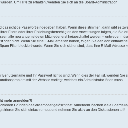
 wurden. Um Hilfe zu erhalten, wenden Sie sich an die Board-Administration.
nd das richtige Passwort eingegeben haben. Wenn diese stimmen, dann gibt es zw
Ihrer Eltern oder Ihrer Erziehungsberechtigten den Anweisungen folgen, die Sie erh
üssen alle neu angemeldeten Mitglieder erst freigeschaltet werden – entweder müsse
 ist oder nicht. Wenn Sie eine E-Mail erhalten haben, folgen Sie den dort enthalte
pam-Filter blockiert wurde. Wenn Sie sich sicher sind, dass Ihre E-Mail-Adresse 
hr Benutzername und Ihr Passwort richtig sind. Wenn dies der Fall ist, wenden Sie
gurationsproblem mit der Website vorliegt, welches ein Administrator lösen muss.
icht mehr anmelden?!
schieden Gründen deaktiviert oder gelöscht hat. Außerdem löschen viele Boards reg
strieren Sie sich einfach erneut und nehmen Sie aktiv an den Diskussionen teil!