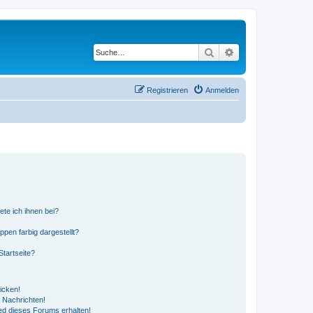
Suche
Erweiterte Suche
Registrieren
Anmelden
ete ich ihnen bei?
en farbig dargestellt?
tartseite?
icken!
 Nachrichten!
ed dieses Forums erhalten!