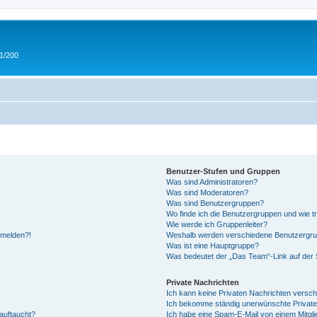
 1/200
Benutzer-Stufen und Gruppen
Was sind Administratoren?
Was sind Moderatoren?
Was sind Benutzergruppen?
Wo finde ich die Benutzergruppen und wie tr
Wie werde ich Gruppenleiter?
anmelden?!
Weshalb werden verschiedene Benutzergrupp
Was ist eine Hauptgruppe?
Was bedeutet der „Das Team“-Link auf der S
Private Nachrichten
Ich kann keine Privaten Nachrichten versch
Ich bekomme ständig unerwünschte Private
auftaucht?
Ich habe eine Spam-E-Mail von einem Mitgli