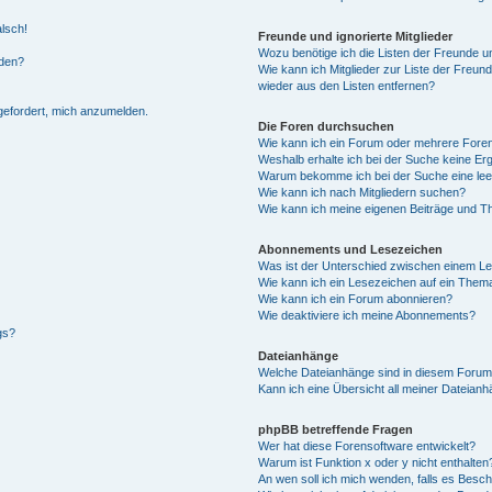
alsch!
Freunde und ignorierte Mitglieder
Wozu benötige ich die Listen der Freunde un
rden?
Wie kann ich Mitglieder zur Liste der Freund
wieder aus den Listen entfernen?
fgefordert, mich anzumelden.
Die Foren durchsuchen
Wie kann ich ein Forum oder mehrere For
Weshalb erhalte ich bei der Suche keine Er
Warum bekomme ich bei der Suche eine lee
Wie kann ich nach Mitgliedern suchen?
Wie kann ich meine eigenen Beiträge und T
Abonnements und Lesezeichen
Was ist der Unterschied zwischen einem L
Wie kann ich ein Lesezeichen auf ein Them
Wie kann ich ein Forum abonnieren?
Wie deaktiviere ich meine Abonnements?
gs?
Dateianhänge
Welche Dateianhänge sind in diesem Forum
Kann ich eine Übersicht all meiner Dateian
phpBB betreffende Fragen
Wer hat diese Forensoftware entwickelt?
Warum ist Funktion x oder y nicht enthalten
An wen soll ich mich wenden, falls es Besc