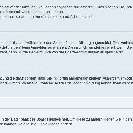
rt nicht wieder mitteilen, Sie können es jedoch zurücksetzen. Dies machen Sie, in
e sich schnell wieder anmelden können.
ckzusetzen, so wenden Sie sich an die Board-Administration.
ben“ nicht auswählen, werden Sie nur für eine Sitzung angemeldet. Dies verhinde
et bleiben“ beim Anmelden auswählen. Dies ist nicht empfehlenswert, wenn Sie s
steht, dann wurde sie vermutlich von der Board-Administration ausgeschaltet.
 hat und die dafür sorgen, dass Sie im Forum angemeldet bleiben. Außerdem ermögl
ktiviert wurden. Wenn Sie Probleme bei der An- oder Abmeldung haben, kann es hel
en in der Datenbank des Boards gespeichert. Um diese zu ändern, gehen Sie in den 
rt können Sie alle Ihre Einstellungen ändern.