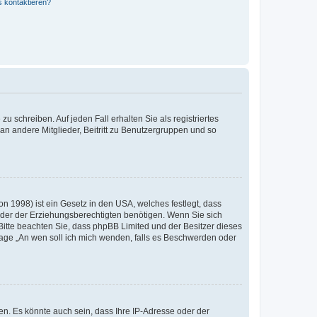
s kontaktieren?
u schreiben. Auf jeden Fall erhalten Sie als registriertes
 an andere Mitglieder, Beitritt zu Benutzergruppen und so
n 1998) ist ein Gesetz in den USA, welches festlegt, dass
der der Erziehungsberechtigten benötigen. Wenn Sie sich
e. Bitte beachten Sie, dass phpBB Limited und der Besitzer dieses
Frage „An wen soll ich mich wenden, falls es Beschwerden oder
n. Es könnte auch sein, dass Ihre IP-Adresse oder der