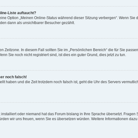
ine-Liste auftaucht?
 eine Option „Meinen Online-Status während dieser Sitzung verbergen“. Wenn Sie d
rden dann als unsichtbarer Besucher gezählt.
n Zeitzone. In diesem Fall sollten Sie im „Persönlichen Bereich“ die für Sie passend
 Sie noch nicht registriert sind, ist dies ein guter Grund, dies jetzt zu tun.
mer noch falsch!
ellt haben und die Zeit trotzdem noch falsch ist, geht die Uhr des Servers vermutlic
 installiert oder niemand hat das Forum bislang in Ihre Sprache übersetzt. Fragen 
t, würden wir uns freuen, wenn Sie es übersetzen würden. Weitere Informationen da