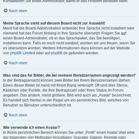
Kontaktieren Sie einen Administrator, damit er das Problem beheben kann.
Nach oben
Meine Sprache steht auf diesem Board nicht zur Auswahl!
Meist hat die Board-Administration entweder Ihre Sprache nicht installiert oder
niemand hat das Forum bislang in Ihre Sprache übersetzt. Fragen Sie ggf.
einen Board-Administrator, ob er das Sprachpaket, das Sie benötigen,
installieren kann. Falls es noch nicht existiert, würden wir uns freuen, wenn Sie
es übersetzen würden. Weitere Informationen dazu können auf der Website
von
phpBB Limited
oder auf
phpBB.de
gefunden werden.
Nach oben
Was sind das für Bilder, die bei meinem Benutzernamen angezeigt werden?
In der Beitragsansicht können zwei Bilder bei Ihrem Benutzernamen stehen.
Eines dieser Bilder ist meist mit Ihrem Rang verknüpft: Oft sind dies Sterne,
Kästchen oder Punkte, die Ihre Beitragszahl oder Ihren Status im Forum
angeben. Das andere, meist größere, Bild wird auch als „Avatar“ bezeichnet.
Es handelt sich hierbei in der Regel um ein persönliches Bild, welches von
Benutzer zu Benutzer unterschiedlich ist.
Nach oben
Wie verwende ich einen Avatar?
In Ihrem persönlichen Bereich können Sie unter „Profil“ einen Avatar über eine
der folgenden vier Methoden hinzufügen: Gravatar, Galerie, Remote oder