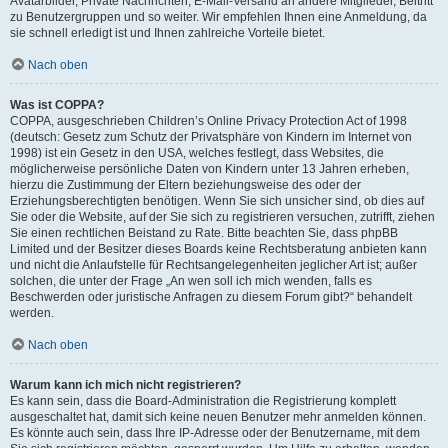
Avatarbilder, Private Nachrichten, E-Mail-Versand an andere Mitglieder, Beitritt
zu Benutzergruppen und so weiter. Wir empfehlen Ihnen eine Anmeldung, da
sie schnell erledigt ist und Ihnen zahlreiche Vorteile bietet.
Nach oben
Was ist COPPA?
COPPA, ausgeschrieben Children’s Online Privacy Protection Act of 1998
(deutsch: Gesetz zum Schutz der Privatsphäre von Kindern im Internet von
1998) ist ein Gesetz in den USA, welches festlegt, dass Websites, die
möglicherweise persönliche Daten von Kindern unter 13 Jahren erheben,
hierzu die Zustimmung der Eltern beziehungsweise des oder der
Erziehungsberechtigten benötigen. Wenn Sie sich unsicher sind, ob dies auf
Sie oder die Website, auf der Sie sich zu registrieren versuchen, zutrifft, ziehen
Sie einen rechtlichen Beistand zu Rate. Bitte beachten Sie, dass phpBB
Limited und der Besitzer dieses Boards keine Rechtsberatung anbieten kann
und nicht die Anlaufstelle für Rechtsangelegenheiten jeglicher Art ist; außer
solchen, die unter der Frage „An wen soll ich mich wenden, falls es
Beschwerden oder juristische Anfragen zu diesem Forum gibt?“ behandelt
werden.
Nach oben
Warum kann ich mich nicht registrieren?
Es kann sein, dass die Board-Administration die Registrierung komplett
ausgeschaltet hat, damit sich keine neuen Benutzer mehr anmelden können.
Es könnte auch sein, dass Ihre IP-Adresse oder der Benutzername, mit dem