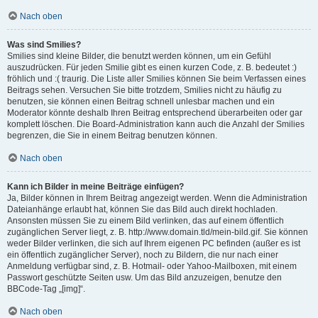
Nach oben
Was sind Smilies?
Smilies sind kleine Bilder, die benutzt werden können, um ein Gefühl
auszudrücken. Für jeden Smilie gibt es einen kurzen Code, z. B. bedeutet :)
fröhlich und :( traurig. Die Liste aller Smilies können Sie beim Verfassen eines
Beitrags sehen. Versuchen Sie bitte trotzdem, Smilies nicht zu häufig zu
benutzen, sie können einen Beitrag schnell unlesbar machen und ein
Moderator könnte deshalb Ihren Beitrag entsprechend überarbeiten oder gar
komplett löschen. Die Board-Administration kann auch die Anzahl der Smilies
begrenzen, die Sie in einem Beitrag benutzen können.
Nach oben
Kann ich Bilder in meine Beiträge einfügen?
Ja, Bilder können in Ihrem Beitrag angezeigt werden. Wenn die Administration
Dateianhänge erlaubt hat, können Sie das Bild auch direkt hochladen.
Ansonsten müssen Sie zu einem Bild verlinken, das auf einem öffentlich
zugänglichen Server liegt, z. B. http://www.domain.tld/mein-bild.gif. Sie können
weder Bilder verlinken, die sich auf Ihrem eigenen PC befinden (außer es ist
ein öffentlich zugänglicher Server), noch zu Bildern, die nur nach einer
Anmeldung verfügbar sind, z. B. Hotmail- oder Yahoo-Mailboxen, mit einem
Passwort geschützte Seiten usw. Um das Bild anzuzeigen, benutze den
BBCode-Tag „[img]“.
Nach oben