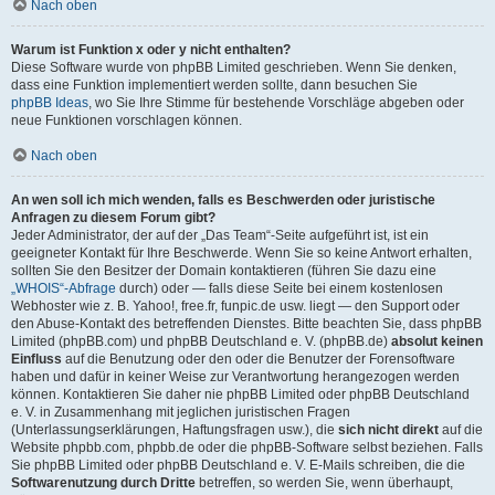
Nach oben
Warum ist Funktion x oder y nicht enthalten?
Diese Software wurde von phpBB Limited geschrieben. Wenn Sie denken,
dass eine Funktion implementiert werden sollte, dann besuchen Sie
phpBB Ideas
, wo Sie Ihre Stimme für bestehende Vorschläge abgeben oder
neue Funktionen vorschlagen können.
Nach oben
An wen soll ich mich wenden, falls es Beschwerden oder juristische
Anfragen zu diesem Forum gibt?
Jeder Administrator, der auf der „Das Team“-Seite aufgeführt ist, ist ein
geeigneter Kontakt für Ihre Beschwerde. Wenn Sie so keine Antwort erhalten,
sollten Sie den Besitzer der Domain kontaktieren (führen Sie dazu eine
„WHOIS“-Abfrage
durch) oder — falls diese Seite bei einem kostenlosen
Webhoster wie z. B. Yahoo!, free.fr, funpic.de usw. liegt — den Support oder
den Abuse-Kontakt des betreffenden Dienstes. Bitte beachten Sie, dass phpBB
Limited (phpBB.com) und phpBB Deutschland e. V. (phpBB.de)
absolut keinen
Einfluss
auf die Benutzung oder den oder die Benutzer der Forensoftware
haben und dafür in keiner Weise zur Verantwortung herangezogen werden
können. Kontaktieren Sie daher nie phpBB Limited oder phpBB Deutschland
e. V. in Zusammenhang mit jeglichen juristischen Fragen
(Unterlassungserklärungen, Haftungsfragen usw.), die
sich nicht direkt
auf die
Website phpbb.com, phpbb.de oder die phpBB-Software selbst beziehen. Falls
Sie phpBB Limited oder phpBB Deutschland e. V. E-Mails schreiben, die die
Softwarenutzung durch Dritte
betreffen, so werden Sie, wenn überhaupt,