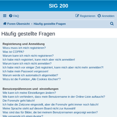
SIG 200
FAQ
Registrieren
Anmelden
S
Foren-Übersicht
Häufig gestellte Fragen
u
Häufig gestellte Fragen
c
h
Registrierung und Anmeldung
Wozu muss ich mich registrieren?
e
Was ist COPPA?
Warum kann ich mich nicht registrieren?
Ich habe mich registriert, kann mich aber nicht anmelden!
Warum kann ich mich nicht anmelden?
Ich habe mich vor einiger Zeit registriert, kann mich aber nicht mehr anmelden?!
Ich habe mein Passwort vergessen!
Warum werde ich automatisch abgemeldet?
Wozu ist die Funktion „Alle Cookies löschen“?
Benutzerpräferenzen und -einstellungen
Wie kann ich meine Einstellungen ändern?
Wie kann ich verhindern, dass mein Benutzername in der Online-Liste auftaucht?
Die Forenuhr geht falsch!
Ich habe die Zeitzone eingestellt, aber die Forenuhr geht immer noch falsch!
Meine Sprache steht auf diesem Board nicht zur Auswahl!
Was sind das für Bilder, die bei meinem Benutzernamen angezeigt werden?
Wie verwende ich einen Avatar?