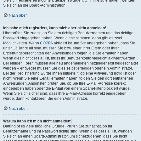
Sie sich registrieren möchten, gesperrt wurden. Um Hilfe zu erhalten, wenden
Sie sich an die Board-Administration.
Nach oben
Ich habe mich registriert, kann mich aber nicht anmelden!
Überprüfen Sie zuerst, ob Sie den richtigen Benutzernamen und das richtige
Passwort eingegeben haben. Wenn diese stimmen, dann gibt es zwei
Möglichkeiten. Wenn
COPPA
aktiviert ist und Sie angegeben haben, dass Sie
unter 13 Jahre alt sind, müssen Sie bzw. einer Ihrer Eltern oder Ihrer
Erziehungsberechtigten den Anweisungen folgen, die Sie erhalten haben.
Wenn dies nicht der Fall ist, muss Ihr Benutzerkonto vielleicht aktiviert werden.
Bei einigen Foren müssen alle neu angemeldeten Mitglieder erst freigeschaltet
werden – entweder müssen Sie dies selbst erledigen oder ein Administrator.
Bei der Registrierung wurde Ihnen mitgeteilt, ob eine Aktivierung nötig ist oder
nicht. Wenn Sie eine E-Mail erhalten haben, folgen Sie den dort enthaltenen
Anweisungen. Ansonsten prüfen Sie, ob Sie Ihre E-Mail-Adresse korrekt
eingegeben haben oder die E-Mail von einem Spam-Filter blockiert wurde.
Wenn Sie sich sicher sind, dass Ihre E-Mail-Adresse korrekt eingegeben
wurde, dann kontaktieren Sie einen Administrator.
Nach oben
Warum kann ich mich nicht anmelden?
Dafür gibt es viele mögliche Gründe. Prüfen Sie zunächst, ob Ihr
Benutzername und Ihr Passwort richtig sind. Wenn dies der Fall ist, wenden
Sie sich an einen Board-Administrator, um sicherzugehen, dass Sie nicht