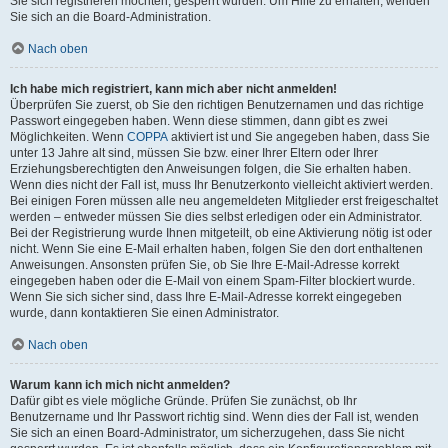
Sie sich registrieren möchten, gesperrt wurden. Um Hilfe zu erhalten, wenden
Sie sich an die Board-Administration.
Nach oben
Ich habe mich registriert, kann mich aber nicht anmelden!
Überprüfen Sie zuerst, ob Sie den richtigen Benutzernamen und das richtige
Passwort eingegeben haben. Wenn diese stimmen, dann gibt es zwei
Möglichkeiten. Wenn
COPPA
aktiviert ist und Sie angegeben haben, dass Sie
unter 13 Jahre alt sind, müssen Sie bzw. einer Ihrer Eltern oder Ihrer
Erziehungsberechtigten den Anweisungen folgen, die Sie erhalten haben.
Wenn dies nicht der Fall ist, muss Ihr Benutzerkonto vielleicht aktiviert werden.
Bei einigen Foren müssen alle neu angemeldeten Mitglieder erst freigeschaltet
werden – entweder müssen Sie dies selbst erledigen oder ein Administrator.
Bei der Registrierung wurde Ihnen mitgeteilt, ob eine Aktivierung nötig ist oder
nicht. Wenn Sie eine E-Mail erhalten haben, folgen Sie den dort enthaltenen
Anweisungen. Ansonsten prüfen Sie, ob Sie Ihre E-Mail-Adresse korrekt
eingegeben haben oder die E-Mail von einem Spam-Filter blockiert wurde.
Wenn Sie sich sicher sind, dass Ihre E-Mail-Adresse korrekt eingegeben
wurde, dann kontaktieren Sie einen Administrator.
Nach oben
Warum kann ich mich nicht anmelden?
Dafür gibt es viele mögliche Gründe. Prüfen Sie zunächst, ob Ihr
Benutzername und Ihr Passwort richtig sind. Wenn dies der Fall ist, wenden
Sie sich an einen Board-Administrator, um sicherzugehen, dass Sie nicht