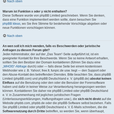
Nach oben
Warum ist Funktion x oder y nicht enthalten?
Diese Software wurde von phpBB Limited geschrieben. Wenn Sie denken,
dass eine Funktion implementiert werden sollte, dann besuchen Sie
phpBB Ideas
, wo Sie Ihre Stimme für bestehende Vorschläge abgeben oder
neue Funktionen vorschlagen können.
Nach oben
An wen soll ich mich wenden, falls es Beschwerden oder juristische
Anfragen zu diesem Forum gibt?
Jeder Administrator, der auf der „Das Team“-Seite aufgeführt ist, ist ein
geeigneter Kontakt für Ihre Beschwerde. Wenn Sie so keine Antwort erhalten,
sollten Sie den Besitzer der Domain kontaktieren (führen Sie dazu eine
„WHOIS“-Abfrage
durch) oder — falls diese Seite bei einem kostenlosen
Webhoster wie z. B. Yahoo!, free.fr, funpic.de usw. liegt — den Support oder
den Abuse-Kontakt des betreffenden Dienstes. Bitte beachten Sie, dass phpBB
Limited (phpBB.com) und phpBB Deutschland e. V. (phpBB.de)
absolut keinen
Einfluss
auf die Benutzung oder den oder die Benutzer der Forensoftware
haben und dafür in keiner Weise zur Verantwortung herangezogen werden
können. Kontaktieren Sie daher nie phpBB Limited oder phpBB Deutschland
e. V. in Zusammenhang mit jeglichen juristischen Fragen
(Unterlassungserklärungen, Haftungsfragen usw.), die
sich nicht direkt
auf die
Website phpbb.com, phpbb.de oder die phpBB-Software selbst beziehen. Falls
Sie phpBB Limited oder phpBB Deutschland e. V. E-Mails schreiben, die die
Softwarenutzung durch Dritte
betreffen, so werden Sie, wenn überhaupt,