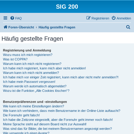
SIG 200
FAQ
Registrieren
Anmelden
S
Foren-Übersicht
Häufig gestellte Fragen
u
Häufig gestellte Fragen
c
h
Registrierung und Anmeldung
Wozu muss ich mich registrieren?
e
Was ist COPPA?
Warum kann ich mich nicht registrieren?
Ich habe mich registriert, kann mich aber nicht anmelden!
Warum kann ich mich nicht anmelden?
Ich habe mich vor einiger Zeit registriert, kann mich aber nicht mehr anmelden?!
Ich habe mein Passwort vergessen!
Warum werde ich automatisch abgemeldet?
Wozu ist die Funktion „Alle Cookies löschen“?
Benutzerpräferenzen und -einstellungen
Wie kann ich meine Einstellungen ändern?
Wie kann ich verhindern, dass mein Benutzername in der Online-Liste auftaucht?
Die Forenuhr geht falsch!
Ich habe die Zeitzone eingestellt, aber die Forenuhr geht immer noch falsch!
Meine Sprache steht auf diesem Board nicht zur Auswahl!
Was sind das für Bilder, die bei meinem Benutzernamen angezeigt werden?
Wie verwende ich einen Avatar?