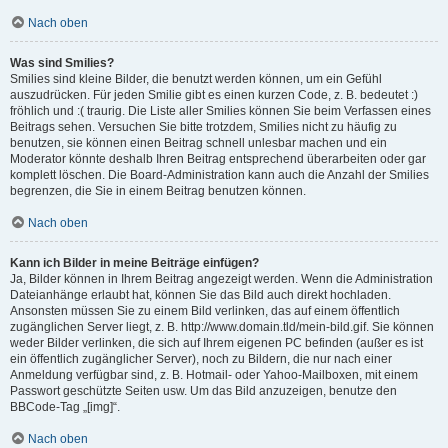
Nach oben
Was sind Smilies?
Smilies sind kleine Bilder, die benutzt werden können, um ein Gefühl
auszudrücken. Für jeden Smilie gibt es einen kurzen Code, z. B. bedeutet :)
fröhlich und :( traurig. Die Liste aller Smilies können Sie beim Verfassen eines
Beitrags sehen. Versuchen Sie bitte trotzdem, Smilies nicht zu häufig zu
benutzen, sie können einen Beitrag schnell unlesbar machen und ein
Moderator könnte deshalb Ihren Beitrag entsprechend überarbeiten oder gar
komplett löschen. Die Board-Administration kann auch die Anzahl der Smilies
begrenzen, die Sie in einem Beitrag benutzen können.
Nach oben
Kann ich Bilder in meine Beiträge einfügen?
Ja, Bilder können in Ihrem Beitrag angezeigt werden. Wenn die Administration
Dateianhänge erlaubt hat, können Sie das Bild auch direkt hochladen.
Ansonsten müssen Sie zu einem Bild verlinken, das auf einem öffentlich
zugänglichen Server liegt, z. B. http://www.domain.tld/mein-bild.gif. Sie können
weder Bilder verlinken, die sich auf Ihrem eigenen PC befinden (außer es ist
ein öffentlich zugänglicher Server), noch zu Bildern, die nur nach einer
Anmeldung verfügbar sind, z. B. Hotmail- oder Yahoo-Mailboxen, mit einem
Passwort geschützte Seiten usw. Um das Bild anzuzeigen, benutze den
BBCode-Tag „[img]“.
Nach oben