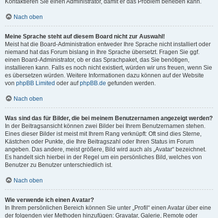
Kontaktieren Sie einen Administrator, damit er das Problem beheben kann.
Nach oben
Meine Sprache steht auf diesem Board nicht zur Auswahl!
Meist hat die Board-Administration entweder Ihre Sprache nicht installiert oder
niemand hat das Forum bislang in Ihre Sprache übersetzt. Fragen Sie ggf.
einen Board-Administrator, ob er das Sprachpaket, das Sie benötigen,
installieren kann. Falls es noch nicht existiert, würden wir uns freuen, wenn Sie
es übersetzen würden. Weitere Informationen dazu können auf der Website
von
phpBB Limited
oder auf
phpBB.de
gefunden werden.
Nach oben
Was sind das für Bilder, die bei meinem Benutzernamen angezeigt werden?
In der Beitragsansicht können zwei Bilder bei Ihrem Benutzernamen stehen.
Eines dieser Bilder ist meist mit Ihrem Rang verknüpft: Oft sind dies Sterne,
Kästchen oder Punkte, die Ihre Beitragszahl oder Ihren Status im Forum
angeben. Das andere, meist größere, Bild wird auch als „Avatar“ bezeichnet.
Es handelt sich hierbei in der Regel um ein persönliches Bild, welches von
Benutzer zu Benutzer unterschiedlich ist.
Nach oben
Wie verwende ich einen Avatar?
In Ihrem persönlichen Bereich können Sie unter „Profil“ einen Avatar über eine
der folgenden vier Methoden hinzufügen: Gravatar, Galerie, Remote oder