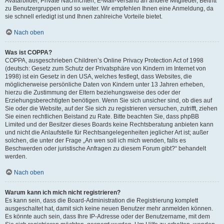
Avatarbilder, Private Nachrichten, E-Mail-Versand an andere Mitglieder, Beitritt
zu Benutzergruppen und so weiter. Wir empfehlen Ihnen eine Anmeldung, da
sie schnell erledigt ist und Ihnen zahlreiche Vorteile bietet.
Nach oben
Was ist COPPA?
COPPA, ausgeschrieben Children’s Online Privacy Protection Act of 1998
(deutsch: Gesetz zum Schutz der Privatsphäre von Kindern im Internet von
1998) ist ein Gesetz in den USA, welches festlegt, dass Websites, die
möglicherweise persönliche Daten von Kindern unter 13 Jahren erheben,
hierzu die Zustimmung der Eltern beziehungsweise des oder der
Erziehungsberechtigten benötigen. Wenn Sie sich unsicher sind, ob dies auf
Sie oder die Website, auf der Sie sich zu registrieren versuchen, zutrifft, ziehen
Sie einen rechtlichen Beistand zu Rate. Bitte beachten Sie, dass phpBB
Limited und der Besitzer dieses Boards keine Rechtsberatung anbieten kann
und nicht die Anlaufstelle für Rechtsangelegenheiten jeglicher Art ist; außer
solchen, die unter der Frage „An wen soll ich mich wenden, falls es
Beschwerden oder juristische Anfragen zu diesem Forum gibt?“ behandelt
werden.
Nach oben
Warum kann ich mich nicht registrieren?
Es kann sein, dass die Board-Administration die Registrierung komplett
ausgeschaltet hat, damit sich keine neuen Benutzer mehr anmelden können.
Es könnte auch sein, dass Ihre IP-Adresse oder der Benutzername, mit dem