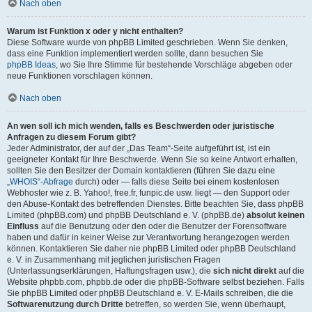
Nach oben
Warum ist Funktion x oder y nicht enthalten?
Diese Software wurde von phpBB Limited geschrieben. Wenn Sie denken,
dass eine Funktion implementiert werden sollte, dann besuchen Sie
phpBB Ideas
, wo Sie Ihre Stimme für bestehende Vorschläge abgeben oder
neue Funktionen vorschlagen können.
Nach oben
An wen soll ich mich wenden, falls es Beschwerden oder juristische
Anfragen zu diesem Forum gibt?
Jeder Administrator, der auf der „Das Team“-Seite aufgeführt ist, ist ein
geeigneter Kontakt für Ihre Beschwerde. Wenn Sie so keine Antwort erhalten,
sollten Sie den Besitzer der Domain kontaktieren (führen Sie dazu eine
„WHOIS“-Abfrage
durch) oder — falls diese Seite bei einem kostenlosen
Webhoster wie z. B. Yahoo!, free.fr, funpic.de usw. liegt — den Support oder
den Abuse-Kontakt des betreffenden Dienstes. Bitte beachten Sie, dass phpBB
Limited (phpBB.com) und phpBB Deutschland e. V. (phpBB.de)
absolut keinen
Einfluss
auf die Benutzung oder den oder die Benutzer der Forensoftware
haben und dafür in keiner Weise zur Verantwortung herangezogen werden
können. Kontaktieren Sie daher nie phpBB Limited oder phpBB Deutschland
e. V. in Zusammenhang mit jeglichen juristischen Fragen
(Unterlassungserklärungen, Haftungsfragen usw.), die
sich nicht direkt
auf die
Website phpbb.com, phpbb.de oder die phpBB-Software selbst beziehen. Falls
Sie phpBB Limited oder phpBB Deutschland e. V. E-Mails schreiben, die die
Softwarenutzung durch Dritte
betreffen, so werden Sie, wenn überhaupt,