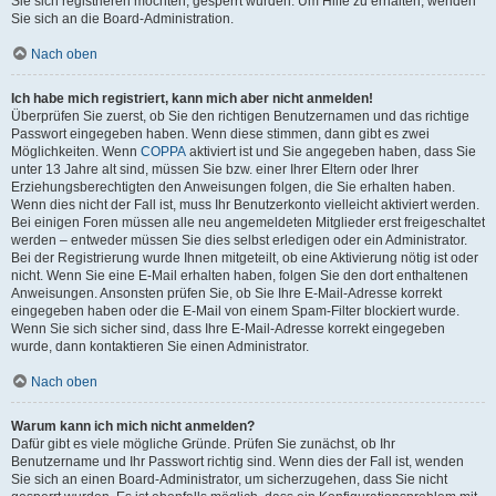
Sie sich registrieren möchten, gesperrt wurden. Um Hilfe zu erhalten, wenden
Sie sich an die Board-Administration.
Nach oben
Ich habe mich registriert, kann mich aber nicht anmelden!
Überprüfen Sie zuerst, ob Sie den richtigen Benutzernamen und das richtige
Passwort eingegeben haben. Wenn diese stimmen, dann gibt es zwei
Möglichkeiten. Wenn
COPPA
aktiviert ist und Sie angegeben haben, dass Sie
unter 13 Jahre alt sind, müssen Sie bzw. einer Ihrer Eltern oder Ihrer
Erziehungsberechtigten den Anweisungen folgen, die Sie erhalten haben.
Wenn dies nicht der Fall ist, muss Ihr Benutzerkonto vielleicht aktiviert werden.
Bei einigen Foren müssen alle neu angemeldeten Mitglieder erst freigeschaltet
werden – entweder müssen Sie dies selbst erledigen oder ein Administrator.
Bei der Registrierung wurde Ihnen mitgeteilt, ob eine Aktivierung nötig ist oder
nicht. Wenn Sie eine E-Mail erhalten haben, folgen Sie den dort enthaltenen
Anweisungen. Ansonsten prüfen Sie, ob Sie Ihre E-Mail-Adresse korrekt
eingegeben haben oder die E-Mail von einem Spam-Filter blockiert wurde.
Wenn Sie sich sicher sind, dass Ihre E-Mail-Adresse korrekt eingegeben
wurde, dann kontaktieren Sie einen Administrator.
Nach oben
Warum kann ich mich nicht anmelden?
Dafür gibt es viele mögliche Gründe. Prüfen Sie zunächst, ob Ihr
Benutzername und Ihr Passwort richtig sind. Wenn dies der Fall ist, wenden
Sie sich an einen Board-Administrator, um sicherzugehen, dass Sie nicht