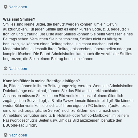
Nach oben
Was sind Smilies?
Smilies sind kleine Bilder, die benutzt werden können, um ein Gefühl
auszudrücken. Für jeden Smilie gibt es einen kurzen Code, z. B. bedeutet :)
fröhlich und :( traurig. Die Liste aller Smilies können Sie beim Verfassen eines
Beitrags sehen. Versuchen Sie bitte trotzdem, Smilies nicht zu häufig zu
benutzen, sie können einen Beitrag schnell unlesbar machen und ein
Moderator könnte deshalb Ihren Beitrag entsprechend überarbeiten oder gar
komplett löschen. Die Board-Administration kann auch die Anzahl der Smilies
begrenzen, die Sie in einem Beitrag benutzen können.
Nach oben
Kann ich Bilder in meine Beiträge einfügen?
Ja, Bilder können in Ihrem Beitrag angezeigt werden. Wenn die Administration
Dateianhänge erlaubt hat, können Sie das Bild auch direkt hochladen.
Ansonsten müssen Sie zu einem Bild verlinken, das auf einem öffentlich
zugänglichen Server liegt, z. B. http://www.domain.tld/mein-bild.gif. Sie können
weder Bilder verlinken, die sich auf Ihrem eigenen PC befinden (außer es ist
ein öffentlich zugänglicher Server), noch zu Bildern, die nur nach einer
Anmeldung verfügbar sind, z. B. Hotmail- oder Yahoo-Mailboxen, mit einem
Passwort geschützte Seiten usw. Um das Bild anzuzeigen, benutze den
BBCode-Tag „[img]“.
Nach oben