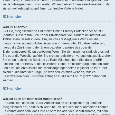
Avatarbilder, Private Nachrichten, E-Mail-Versand an andere Mitglieder, Beitritt
zu Benutzergruppen und so weiter. Wir empfehlen Ihnen eine Anmeldung, da
sie schnell erledigt ist und Ihnen zahlreiche Vorteile bietet.
Nach oben
Was ist COPPA?
COPPA, ausgeschrieben Children’s Online Privacy Protection Act of 1998
(deutsch: Gesetz zum Schutz der Privatsphäre von Kindern im Internet von
1998) ist ein Gesetz in den USA, welches festlegt, dass Websites, die
möglicherweise persönliche Daten von Kindern unter 13 Jahren erheben,
hierzu die Zustimmung der Eltern beziehungsweise des oder der
Erziehungsberechtigten benötigen. Wenn Sie sich unsicher sind, ob dies auf
Sie oder die Website, auf der Sie sich zu registrieren versuchen, zutrifft, ziehen
Sie einen rechtlichen Beistand zu Rate. Bitte beachten Sie, dass phpBB
Limited und der Besitzer dieses Boards keine Rechtsberatung anbieten kann
und nicht die Anlaufstelle für Rechtsangelegenheiten jeglicher Art ist; außer
solchen, die unter der Frage „An wen soll ich mich wenden, falls es
Beschwerden oder juristische Anfragen zu diesem Forum gibt?“ behandelt
werden.
Nach oben
Warum kann ich mich nicht registrieren?
Es kann sein, dass die Board-Administration die Registrierung komplett
ausgeschaltet hat, damit sich keine neuen Benutzer mehr anmelden können.
Es könnte auch sein, dass Ihre IP-Adresse oder der Benutzername, mit dem