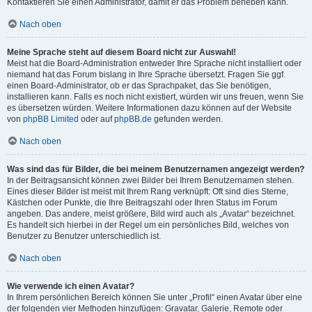
Kontaktieren Sie einen Administrator, damit er das Problem beheben kann.
Nach oben
Meine Sprache steht auf diesem Board nicht zur Auswahl!
Meist hat die Board-Administration entweder Ihre Sprache nicht installiert oder
niemand hat das Forum bislang in Ihre Sprache übersetzt. Fragen Sie ggf.
einen Board-Administrator, ob er das Sprachpaket, das Sie benötigen,
installieren kann. Falls es noch nicht existiert, würden wir uns freuen, wenn Sie
es übersetzen würden. Weitere Informationen dazu können auf der Website
von
phpBB Limited
oder auf
phpBB.de
gefunden werden.
Nach oben
Was sind das für Bilder, die bei meinem Benutzernamen angezeigt werden?
In der Beitragsansicht können zwei Bilder bei Ihrem Benutzernamen stehen.
Eines dieser Bilder ist meist mit Ihrem Rang verknüpft: Oft sind dies Sterne,
Kästchen oder Punkte, die Ihre Beitragszahl oder Ihren Status im Forum
angeben. Das andere, meist größere, Bild wird auch als „Avatar“ bezeichnet.
Es handelt sich hierbei in der Regel um ein persönliches Bild, welches von
Benutzer zu Benutzer unterschiedlich ist.
Nach oben
Wie verwende ich einen Avatar?
In Ihrem persönlichen Bereich können Sie unter „Profil“ einen Avatar über eine
der folgenden vier Methoden hinzufügen: Gravatar, Galerie, Remote oder