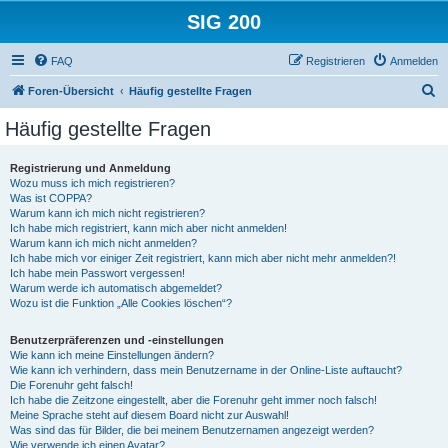
SIG 200
FAQ
Registrieren
Anmelden
S
Foren-Übersicht
Häufig gestellte Fragen
u
Häufig gestellte Fragen
c
h
Registrierung und Anmeldung
Wozu muss ich mich registrieren?
e
Was ist COPPA?
Warum kann ich mich nicht registrieren?
Ich habe mich registriert, kann mich aber nicht anmelden!
Warum kann ich mich nicht anmelden?
Ich habe mich vor einiger Zeit registriert, kann mich aber nicht mehr anmelden?!
Ich habe mein Passwort vergessen!
Warum werde ich automatisch abgemeldet?
Wozu ist die Funktion „Alle Cookies löschen“?
Benutzerpräferenzen und -einstellungen
Wie kann ich meine Einstellungen ändern?
Wie kann ich verhindern, dass mein Benutzername in der Online-Liste auftaucht?
Die Forenuhr geht falsch!
Ich habe die Zeitzone eingestellt, aber die Forenuhr geht immer noch falsch!
Meine Sprache steht auf diesem Board nicht zur Auswahl!
Was sind das für Bilder, die bei meinem Benutzernamen angezeigt werden?
Wie verwende ich einen Avatar?