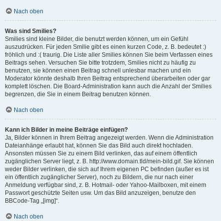
Nach oben
Was sind Smilies?
Smilies sind kleine Bilder, die benutzt werden können, um ein Gefühl
auszudrücken. Für jeden Smilie gibt es einen kurzen Code, z. B. bedeutet :)
fröhlich und :( traurig. Die Liste aller Smilies können Sie beim Verfassen eines
Beitrags sehen. Versuchen Sie bitte trotzdem, Smilies nicht zu häufig zu
benutzen, sie können einen Beitrag schnell unlesbar machen und ein
Moderator könnte deshalb Ihren Beitrag entsprechend überarbeiten oder gar
komplett löschen. Die Board-Administration kann auch die Anzahl der Smilies
begrenzen, die Sie in einem Beitrag benutzen können.
Nach oben
Kann ich Bilder in meine Beiträge einfügen?
Ja, Bilder können in Ihrem Beitrag angezeigt werden. Wenn die Administration
Dateianhänge erlaubt hat, können Sie das Bild auch direkt hochladen.
Ansonsten müssen Sie zu einem Bild verlinken, das auf einem öffentlich
zugänglichen Server liegt, z. B. http://www.domain.tld/mein-bild.gif. Sie können
weder Bilder verlinken, die sich auf Ihrem eigenen PC befinden (außer es ist
ein öffentlich zugänglicher Server), noch zu Bildern, die nur nach einer
Anmeldung verfügbar sind, z. B. Hotmail- oder Yahoo-Mailboxen, mit einem
Passwort geschützte Seiten usw. Um das Bild anzuzeigen, benutze den
BBCode-Tag „[img]“.
Nach oben