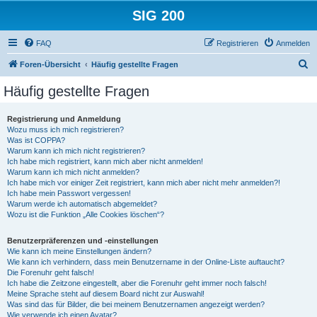
SIG 200
FAQ
Registrieren
Anmelden
S
Foren-Übersicht
Häufig gestellte Fragen
u
Häufig gestellte Fragen
c
h
Registrierung und Anmeldung
Wozu muss ich mich registrieren?
e
Was ist COPPA?
Warum kann ich mich nicht registrieren?
Ich habe mich registriert, kann mich aber nicht anmelden!
Warum kann ich mich nicht anmelden?
Ich habe mich vor einiger Zeit registriert, kann mich aber nicht mehr anmelden?!
Ich habe mein Passwort vergessen!
Warum werde ich automatisch abgemeldet?
Wozu ist die Funktion „Alle Cookies löschen“?
Benutzerpräferenzen und -einstellungen
Wie kann ich meine Einstellungen ändern?
Wie kann ich verhindern, dass mein Benutzername in der Online-Liste auftaucht?
Die Forenuhr geht falsch!
Ich habe die Zeitzone eingestellt, aber die Forenuhr geht immer noch falsch!
Meine Sprache steht auf diesem Board nicht zur Auswahl!
Was sind das für Bilder, die bei meinem Benutzernamen angezeigt werden?
Wie verwende ich einen Avatar?