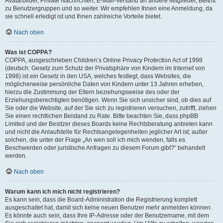
Avatarbilder, Private Nachrichten, E-Mail-Versand an andere Mitglieder, Beitritt
zu Benutzergruppen und so weiter. Wir empfehlen Ihnen eine Anmeldung, da
sie schnell erledigt ist und Ihnen zahlreiche Vorteile bietet.
Nach oben
Was ist COPPA?
COPPA, ausgeschrieben Children’s Online Privacy Protection Act of 1998
(deutsch: Gesetz zum Schutz der Privatsphäre von Kindern im Internet von
1998) ist ein Gesetz in den USA, welches festlegt, dass Websites, die
möglicherweise persönliche Daten von Kindern unter 13 Jahren erheben,
hierzu die Zustimmung der Eltern beziehungsweise des oder der
Erziehungsberechtigten benötigen. Wenn Sie sich unsicher sind, ob dies auf
Sie oder die Website, auf der Sie sich zu registrieren versuchen, zutrifft, ziehen
Sie einen rechtlichen Beistand zu Rate. Bitte beachten Sie, dass phpBB
Limited und der Besitzer dieses Boards keine Rechtsberatung anbieten kann
und nicht die Anlaufstelle für Rechtsangelegenheiten jeglicher Art ist; außer
solchen, die unter der Frage „An wen soll ich mich wenden, falls es
Beschwerden oder juristische Anfragen zu diesem Forum gibt?“ behandelt
werden.
Nach oben
Warum kann ich mich nicht registrieren?
Es kann sein, dass die Board-Administration die Registrierung komplett
ausgeschaltet hat, damit sich keine neuen Benutzer mehr anmelden können.
Es könnte auch sein, dass Ihre IP-Adresse oder der Benutzername, mit dem