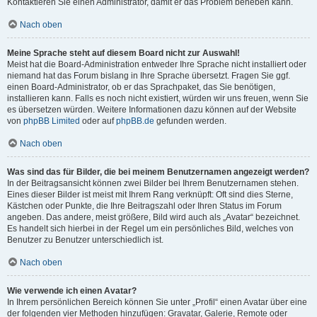
Kontaktieren Sie einen Administrator, damit er das Problem beheben kann.
Nach oben
Meine Sprache steht auf diesem Board nicht zur Auswahl!
Meist hat die Board-Administration entweder Ihre Sprache nicht installiert oder
niemand hat das Forum bislang in Ihre Sprache übersetzt. Fragen Sie ggf.
einen Board-Administrator, ob er das Sprachpaket, das Sie benötigen,
installieren kann. Falls es noch nicht existiert, würden wir uns freuen, wenn Sie
es übersetzen würden. Weitere Informationen dazu können auf der Website
von
phpBB Limited
oder auf
phpBB.de
gefunden werden.
Nach oben
Was sind das für Bilder, die bei meinem Benutzernamen angezeigt werden?
In der Beitragsansicht können zwei Bilder bei Ihrem Benutzernamen stehen.
Eines dieser Bilder ist meist mit Ihrem Rang verknüpft: Oft sind dies Sterne,
Kästchen oder Punkte, die Ihre Beitragszahl oder Ihren Status im Forum
angeben. Das andere, meist größere, Bild wird auch als „Avatar“ bezeichnet.
Es handelt sich hierbei in der Regel um ein persönliches Bild, welches von
Benutzer zu Benutzer unterschiedlich ist.
Nach oben
Wie verwende ich einen Avatar?
In Ihrem persönlichen Bereich können Sie unter „Profil“ einen Avatar über eine
der folgenden vier Methoden hinzufügen: Gravatar, Galerie, Remote oder