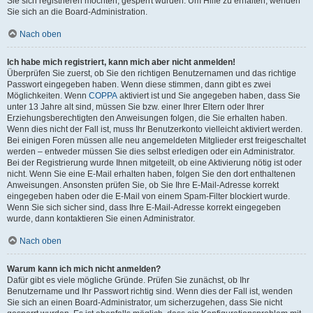
Sie sich registrieren möchten, gesperrt wurden. Um Hilfe zu erhalten, wenden
Sie sich an die Board-Administration.
Nach oben
Ich habe mich registriert, kann mich aber nicht anmelden!
Überprüfen Sie zuerst, ob Sie den richtigen Benutzernamen und das richtige
Passwort eingegeben haben. Wenn diese stimmen, dann gibt es zwei
Möglichkeiten. Wenn
COPPA
aktiviert ist und Sie angegeben haben, dass Sie
unter 13 Jahre alt sind, müssen Sie bzw. einer Ihrer Eltern oder Ihrer
Erziehungsberechtigten den Anweisungen folgen, die Sie erhalten haben.
Wenn dies nicht der Fall ist, muss Ihr Benutzerkonto vielleicht aktiviert werden.
Bei einigen Foren müssen alle neu angemeldeten Mitglieder erst freigeschaltet
werden – entweder müssen Sie dies selbst erledigen oder ein Administrator.
Bei der Registrierung wurde Ihnen mitgeteilt, ob eine Aktivierung nötig ist oder
nicht. Wenn Sie eine E-Mail erhalten haben, folgen Sie den dort enthaltenen
Anweisungen. Ansonsten prüfen Sie, ob Sie Ihre E-Mail-Adresse korrekt
eingegeben haben oder die E-Mail von einem Spam-Filter blockiert wurde.
Wenn Sie sich sicher sind, dass Ihre E-Mail-Adresse korrekt eingegeben
wurde, dann kontaktieren Sie einen Administrator.
Nach oben
Warum kann ich mich nicht anmelden?
Dafür gibt es viele mögliche Gründe. Prüfen Sie zunächst, ob Ihr
Benutzername und Ihr Passwort richtig sind. Wenn dies der Fall ist, wenden
Sie sich an einen Board-Administrator, um sicherzugehen, dass Sie nicht