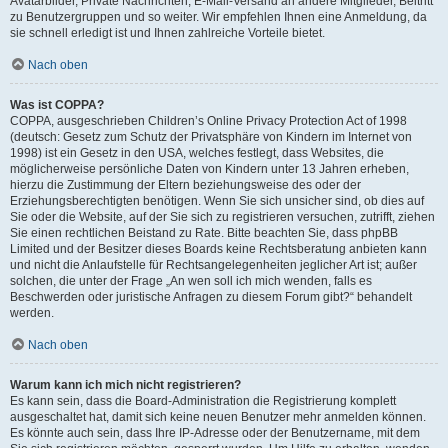
Avatarbilder, Private Nachrichten, E-Mail-Versand an andere Mitglieder, Beitritt
zu Benutzergruppen und so weiter. Wir empfehlen Ihnen eine Anmeldung, da
sie schnell erledigt ist und Ihnen zahlreiche Vorteile bietet.
Nach oben
Was ist COPPA?
COPPA, ausgeschrieben Children’s Online Privacy Protection Act of 1998
(deutsch: Gesetz zum Schutz der Privatsphäre von Kindern im Internet von
1998) ist ein Gesetz in den USA, welches festlegt, dass Websites, die
möglicherweise persönliche Daten von Kindern unter 13 Jahren erheben,
hierzu die Zustimmung der Eltern beziehungsweise des oder der
Erziehungsberechtigten benötigen. Wenn Sie sich unsicher sind, ob dies auf
Sie oder die Website, auf der Sie sich zu registrieren versuchen, zutrifft, ziehen
Sie einen rechtlichen Beistand zu Rate. Bitte beachten Sie, dass phpBB
Limited und der Besitzer dieses Boards keine Rechtsberatung anbieten kann
und nicht die Anlaufstelle für Rechtsangelegenheiten jeglicher Art ist; außer
solchen, die unter der Frage „An wen soll ich mich wenden, falls es
Beschwerden oder juristische Anfragen zu diesem Forum gibt?“ behandelt
werden.
Nach oben
Warum kann ich mich nicht registrieren?
Es kann sein, dass die Board-Administration die Registrierung komplett
ausgeschaltet hat, damit sich keine neuen Benutzer mehr anmelden können.
Es könnte auch sein, dass Ihre IP-Adresse oder der Benutzername, mit dem