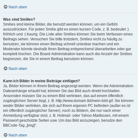
Nach oben
Was sind Smilies?
Smilies sind kleine Bilder, die benutzt werden können, um ein Gefühl
auszudrücken. Für jeden Smilie gibt es einen kurzen Code, z. B. bedeutet :)
fröhlich und :( traurig. Die Liste aller Smilies können Sie beim Verfassen eines
Beitrags sehen. Versuchen Sie bitte trotzdem, Smilies nicht zu häufig zu
benutzen, sie können einen Beitrag schnell unlesbar machen und ein
Moderator könnte deshalb Ihren Beitrag entsprechend überarbeiten oder gar
komplett löschen. Die Board-Administration kann auch die Anzahl der Smilies
begrenzen, die Sie in einem Beitrag benutzen können.
Nach oben
Kann ich Bilder in meine Beiträge einfügen?
Ja, Bilder können in Ihrem Beitrag angezeigt werden. Wenn die Administration
Dateianhänge erlaubt hat, können Sie das Bild auch direkt hochladen.
Ansonsten müssen Sie zu einem Bild verlinken, das auf einem öffentlich
zugänglichen Server liegt, z. B. http://www.domain.tld/mein-bild.gif. Sie können
weder Bilder verlinken, die sich auf Ihrem eigenen PC befinden (außer es ist
ein öffentlich zugänglicher Server), noch zu Bildern, die nur nach einer
Anmeldung verfügbar sind, z. B. Hotmail- oder Yahoo-Mailboxen, mit einem
Passwort geschützte Seiten usw. Um das Bild anzuzeigen, benutze den
BBCode-Tag „[img]“.
Nach oben