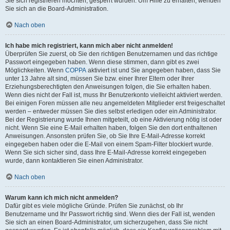
Sie sich registrieren möchten, gesperrt wurden. Um Hilfe zu erhalten, wenden
Sie sich an die Board-Administration.
Nach oben
Ich habe mich registriert, kann mich aber nicht anmelden!
Überprüfen Sie zuerst, ob Sie den richtigen Benutzernamen und das richtige
Passwort eingegeben haben. Wenn diese stimmen, dann gibt es zwei
Möglichkeiten. Wenn
COPPA
aktiviert ist und Sie angegeben haben, dass Sie
unter 13 Jahre alt sind, müssen Sie bzw. einer Ihrer Eltern oder Ihrer
Erziehungsberechtigten den Anweisungen folgen, die Sie erhalten haben.
Wenn dies nicht der Fall ist, muss Ihr Benutzerkonto vielleicht aktiviert werden.
Bei einigen Foren müssen alle neu angemeldeten Mitglieder erst freigeschaltet
werden – entweder müssen Sie dies selbst erledigen oder ein Administrator.
Bei der Registrierung wurde Ihnen mitgeteilt, ob eine Aktivierung nötig ist oder
nicht. Wenn Sie eine E-Mail erhalten haben, folgen Sie den dort enthaltenen
Anweisungen. Ansonsten prüfen Sie, ob Sie Ihre E-Mail-Adresse korrekt
eingegeben haben oder die E-Mail von einem Spam-Filter blockiert wurde.
Wenn Sie sich sicher sind, dass Ihre E-Mail-Adresse korrekt eingegeben
wurde, dann kontaktieren Sie einen Administrator.
Nach oben
Warum kann ich mich nicht anmelden?
Dafür gibt es viele mögliche Gründe. Prüfen Sie zunächst, ob Ihr
Benutzername und Ihr Passwort richtig sind. Wenn dies der Fall ist, wenden
Sie sich an einen Board-Administrator, um sicherzugehen, dass Sie nicht