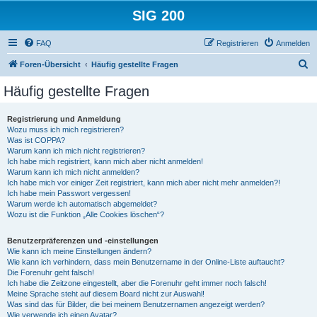
SIG 200
FAQ
Registrieren
Anmelden
S
Foren-Übersicht
Häufig gestellte Fragen
u
Häufig gestellte Fragen
c
h
Registrierung und Anmeldung
Wozu muss ich mich registrieren?
e
Was ist COPPA?
Warum kann ich mich nicht registrieren?
Ich habe mich registriert, kann mich aber nicht anmelden!
Warum kann ich mich nicht anmelden?
Ich habe mich vor einiger Zeit registriert, kann mich aber nicht mehr anmelden?!
Ich habe mein Passwort vergessen!
Warum werde ich automatisch abgemeldet?
Wozu ist die Funktion „Alle Cookies löschen“?
Benutzerpräferenzen und -einstellungen
Wie kann ich meine Einstellungen ändern?
Wie kann ich verhindern, dass mein Benutzername in der Online-Liste auftaucht?
Die Forenuhr geht falsch!
Ich habe die Zeitzone eingestellt, aber die Forenuhr geht immer noch falsch!
Meine Sprache steht auf diesem Board nicht zur Auswahl!
Was sind das für Bilder, die bei meinem Benutzernamen angezeigt werden?
Wie verwende ich einen Avatar?