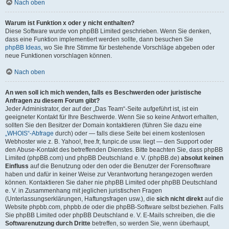
Nach oben
Warum ist Funktion x oder y nicht enthalten?
Diese Software wurde von phpBB Limited geschrieben. Wenn Sie denken,
dass eine Funktion implementiert werden sollte, dann besuchen Sie
phpBB Ideas
, wo Sie Ihre Stimme für bestehende Vorschläge abgeben oder
neue Funktionen vorschlagen können.
Nach oben
An wen soll ich mich wenden, falls es Beschwerden oder juristische
Anfragen zu diesem Forum gibt?
Jeder Administrator, der auf der „Das Team“-Seite aufgeführt ist, ist ein
geeigneter Kontakt für Ihre Beschwerde. Wenn Sie so keine Antwort erhalten,
sollten Sie den Besitzer der Domain kontaktieren (führen Sie dazu eine
„WHOIS“-Abfrage
durch) oder — falls diese Seite bei einem kostenlosen
Webhoster wie z. B. Yahoo!, free.fr, funpic.de usw. liegt — den Support oder
den Abuse-Kontakt des betreffenden Dienstes. Bitte beachten Sie, dass phpBB
Limited (phpBB.com) und phpBB Deutschland e. V. (phpBB.de)
absolut keinen
Einfluss
auf die Benutzung oder den oder die Benutzer der Forensoftware
haben und dafür in keiner Weise zur Verantwortung herangezogen werden
können. Kontaktieren Sie daher nie phpBB Limited oder phpBB Deutschland
e. V. in Zusammenhang mit jeglichen juristischen Fragen
(Unterlassungserklärungen, Haftungsfragen usw.), die
sich nicht direkt
auf die
Website phpbb.com, phpbb.de oder die phpBB-Software selbst beziehen. Falls
Sie phpBB Limited oder phpBB Deutschland e. V. E-Mails schreiben, die die
Softwarenutzung durch Dritte
betreffen, so werden Sie, wenn überhaupt,