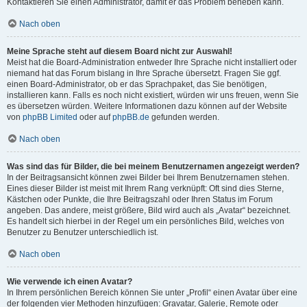
Kontaktieren Sie einen Administrator, damit er das Problem beheben kann.
Nach oben
Meine Sprache steht auf diesem Board nicht zur Auswahl!
Meist hat die Board-Administration entweder Ihre Sprache nicht installiert oder
niemand hat das Forum bislang in Ihre Sprache übersetzt. Fragen Sie ggf.
einen Board-Administrator, ob er das Sprachpaket, das Sie benötigen,
installieren kann. Falls es noch nicht existiert, würden wir uns freuen, wenn Sie
es übersetzen würden. Weitere Informationen dazu können auf der Website
von
phpBB Limited
oder auf
phpBB.de
gefunden werden.
Nach oben
Was sind das für Bilder, die bei meinem Benutzernamen angezeigt werden?
In der Beitragsansicht können zwei Bilder bei Ihrem Benutzernamen stehen.
Eines dieser Bilder ist meist mit Ihrem Rang verknüpft: Oft sind dies Sterne,
Kästchen oder Punkte, die Ihre Beitragszahl oder Ihren Status im Forum
angeben. Das andere, meist größere, Bild wird auch als „Avatar“ bezeichnet.
Es handelt sich hierbei in der Regel um ein persönliches Bild, welches von
Benutzer zu Benutzer unterschiedlich ist.
Nach oben
Wie verwende ich einen Avatar?
In Ihrem persönlichen Bereich können Sie unter „Profil“ einen Avatar über eine
der folgenden vier Methoden hinzufügen: Gravatar, Galerie, Remote oder