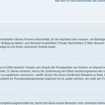
Wie kann ich einen Administrator des Board
nistration dieses Forums entscheidet, ob Sie registriert sein müssen, um Beiträge z
ur Verfügung stehen: zum Beispiel Avatarbilder, Private Nachrichten, E-Mail-Versand
igt ist und Ihnen zahlreiche Vorteile bietet.
t of 1998 (deutsch: Gesetz zum Schutz der Privatsphäre von Kindern im Internet vo
unter 13 Jahren erheben, hierzu die Zustimmung der Eltern beziehungsweise des o
h zu registrieren versuchen, zutrifft, ziehen Sie einen rechtlichen Beistand zu Rat
stelle für Rechtsangelegenheiten jeglicher Art ist; außer solchen, die unter der 
.
 komplett ausgeschaltet hat, damit sich keine neuen Benutzer mehr anmelden könne