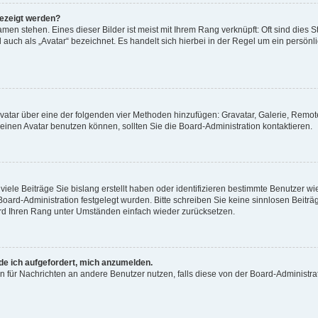
gezeigt werden?
men stehen. Eines dieser Bilder ist meist mit Ihrem Rang verknüpft: Oft sind dies S
auch als „Avatar“ bezeichnet. Es handelt sich hierbei in der Regel um ein persönl
 Avatar über eine der folgenden vier Methoden hinzufügen: Gravatar, Galerie, Rem
inen Avatar benutzen können, sollten Sie die Board-Administration kontaktieren.
iele Beiträge Sie bislang erstellt haben oder identifizieren bestimmte Benutzer
 Board-Administration festgelegt wurden. Bitte schreiben Sie keine sinnlosen Beit
wird Ihren Rang unter Umständen einfach wieder zurücksetzen.
rde ich aufgefordert, mich anzumelden.
ion für Nachrichten an andere Benutzer nutzen, falls diese von der Board-Administ