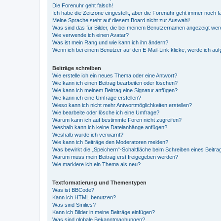
Die Forenuhr geht falsch!
Ich habe die Zeitzone eingestellt, aber die Forenuhr geht immer noch f
Meine Sprache steht auf diesem Board nicht zur Auswahl!
Was sind das für Bilder, die bei meinem Benutzernamen angezeigt we
Wie verwende ich einen Avatar?
Was ist mein Rang und wie kann ich ihn ändern?
Wenn ich bei einem Benutzer auf den E-Mail-Link klicke, werde ich au
Beiträge schreiben
Wie erstelle ich ein neues Thema oder eine Antwort?
Wie kann ich einen Beitrag bearbeiten oder löschen?
Wie kann ich meinem Beitrag eine Signatur anfügen?
Wie kann ich eine Umfrage erstellen?
Wieso kann ich nicht mehr Antwortmöglichkeiten erstellen?
Wie bearbeite oder lösche ich eine Umfrage?
Warum kann ich auf bestimmte Foren nicht zugreifen?
Weshalb kann ich keine Dateianhänge anfügen?
Weshalb wurde ich verwarnt?
Wie kann ich Beiträge den Moderatoren melden?
Was bewirkt die „Speichern“-Schaltfläche beim Schreiben eines Beitra
Warum muss mein Beitrag erst freigegeben werden?
Wie markiere ich ein Thema als neu?
Textformatierung und Thementypen
Was ist BBCode?
Kann ich HTML benutzen?
Was sind Smilies?
Kann ich Bilder in meine Beiträge einfügen?
Was sind globale Bekanntmachungen?