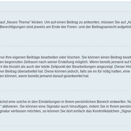
f „Neues Thema“ klicken. Um auf einen Beitrag zu antworten, müssen Sie auf „Ant
e Berechtigungen sind jeweils am Ende der Foren- und der Beitragsansicht aufgeliste
nur Ihre eigenen Beiträge bearbeiten oder löschen. Sie können einen Beitrag bear
nen begrenzten Zeitraum nach seiner Erstellung möglich. Wenn bereits jemand auf Ih
 die Anzahl als auch der letzte Zeitpunkt der Bearbeitungen angezeigt. Dieser Hi
 Beitrag überarbeitet hat. Diese können jedoch, falls sie es für nötig halten, eine 
hen können, wenn bereits jemand darauf geantwortet hat.
hst eine solche in den Einstellungen in Ihrem persönlichen Bereich entwerfen. Na
 aktivieren. Sie können eine Signatur auch hinzufügen, indem Sie in Ihrem persö
gnatur verfassen möchten, so können Sie dort einfach das Kontrollkästchen „Signa