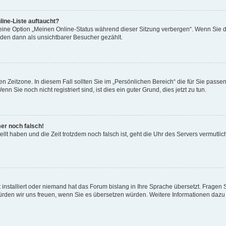
ine-Liste auftaucht?
 eine Option „Meinen Online-Status während dieser Sitzung verbergen“. Wenn Sie d
rden dann als unsichtbarer Besucher gezählt.
n Zeitzone. In diesem Fall sollten Sie im „Persönlichen Bereich“ die für Sie passend
 Sie noch nicht registriert sind, ist dies ein guter Grund, dies jetzt zu tun.
mer noch falsch!
ellt haben und die Zeit trotzdem noch falsch ist, geht die Uhr des Servers vermutlic
 installiert oder niemand hat das Forum bislang in Ihre Sprache übersetzt. Fragen 
t, würden wir uns freuen, wenn Sie es übersetzen würden. Weitere Informationen da