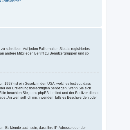
s kontaktieren?
u schreiben. Auf jeden Fall erhalten Sie als registriertes
 an andere Mitglieder, Beitritt zu Benutzergruppen und so
n 1998) ist ein Gesetz in den USA, welches festlegt, dass
der der Erziehungsberechtigten benötigen. Wenn Sie sich
e. Bitte beachten Sie, dass phpBB Limited und der Besitzer dieses
Frage „An wen soll ich mich wenden, falls es Beschwerden oder
n. Es könnte auch sein, dass Ihre IP-Adresse oder der