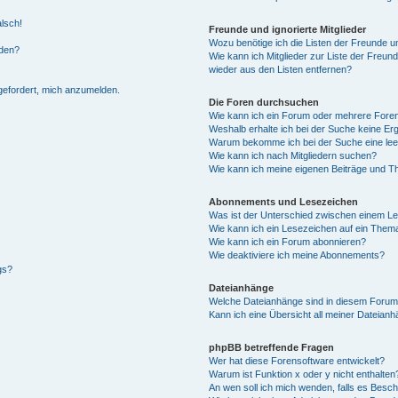
alsch!
Freunde und ignorierte Mitglieder
Wozu benötige ich die Listen der Freunde un
rden?
Wie kann ich Mitglieder zur Liste der Freund
wieder aus den Listen entfernen?
fgefordert, mich anzumelden.
Die Foren durchsuchen
Wie kann ich ein Forum oder mehrere For
Weshalb erhalte ich bei der Suche keine Er
Warum bekomme ich bei der Suche eine lee
Wie kann ich nach Mitgliedern suchen?
Wie kann ich meine eigenen Beiträge und T
Abonnements und Lesezeichen
Was ist der Unterschied zwischen einem L
Wie kann ich ein Lesezeichen auf ein Them
Wie kann ich ein Forum abonnieren?
Wie deaktiviere ich meine Abonnements?
gs?
Dateianhänge
Welche Dateianhänge sind in diesem Forum
Kann ich eine Übersicht all meiner Dateian
phpBB betreffende Fragen
Wer hat diese Forensoftware entwickelt?
Warum ist Funktion x oder y nicht enthalten
An wen soll ich mich wenden, falls es Besc