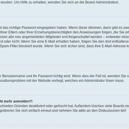
 wurden. Um Hilfe zu erhalten, wenden Sie sich an die Board-Administration.
nd das richtige Passwort eingegeben haben. Wenn diese stimmen, dann gibt es zw
Ihrer Eltern oder Ihrer Erziehungsberechtigten den Anweisungen folgen, die Sie erh
üssen alle neu angemeldeten Mitglieder erst freigeschaltet werden – entweder müsse
 ist oder nicht. Wenn Sie eine E-Mail erhalten haben, folgen Sie den dort enthalte
pam-Filter blockiert wurde. Wenn Sie sich sicher sind, dass Ihre E-Mail-Adresse 
hr Benutzername und Ihr Passwort richtig sind. Wenn dies der Fall ist, wenden Sie
gurationsproblem mit der Website vorliegt, welches ein Administrator lösen muss.
icht mehr anmelden?!
schieden Gründen deaktiviert oder gelöscht hat. Außerdem löschen viele Boards reg
strieren Sie sich einfach erneut und nehmen Sie aktiv an den Diskussionen teil!