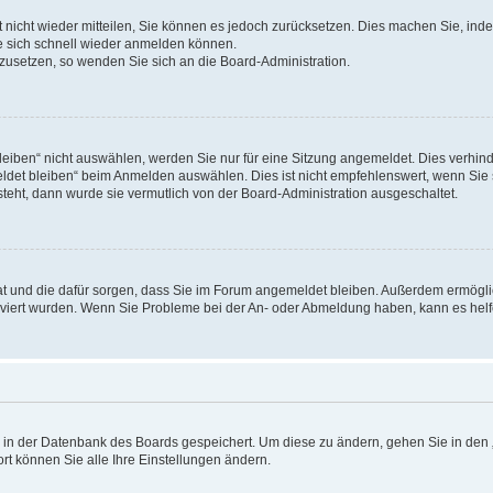
rt nicht wieder mitteilen, Sie können es jedoch zurücksetzen. Dies machen Sie, in
e sich schnell wieder anmelden können.
ckzusetzen, so wenden Sie sich an die Board-Administration.
ben“ nicht auswählen, werden Sie nur für eine Sitzung angemeldet. Dies verhinde
et bleiben“ beim Anmelden auswählen. Dies ist nicht empfehlenswert, wenn Sie s
steht, dann wurde sie vermutlich von der Board-Administration ausgeschaltet.
 hat und die dafür sorgen, dass Sie im Forum angemeldet bleiben. Außerdem ermögl
ktiviert wurden. Wenn Sie Probleme bei der An- oder Abmeldung haben, kann es hel
en in der Datenbank des Boards gespeichert. Um diese zu ändern, gehen Sie in den 
rt können Sie alle Ihre Einstellungen ändern.