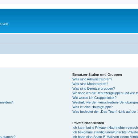
 1/200
Benutzer-Stufen und Gruppen
Was sind Administratoren?
Was sind Moderatoren?
Was sind Benutzergruppen?
Wo finde ich die Benutzergruppen und wie tr
Wie werde ich Gruppenleiter?
anmelden?!
Weshalb werden verschiedene Benutzergrupp
Was ist eine Hauptgruppe?
Was bedeutet der „Das Team“-Link auf der S
Private Nachrichten
Ich kann keine Privaten Nachrichten versch
Ich bekomme ständig unerwünschte Private
auftaucht?
Ich habe eine Spam-E-Mail von einem Mitgli