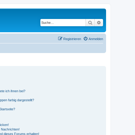
Suche
Erweiterte Suche
Registrieren
Anmelden
ete ich ihnen bei?
en farbig dargestellt?
tartseite?
icken!
 Nachrichten!
ed dieses Forums erhalten!