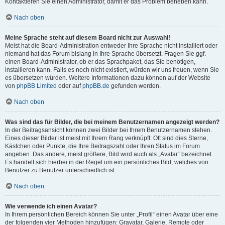
Kontaktieren Sie einen Administrator, damit er das Problem beheben kann.
Nach oben
Meine Sprache steht auf diesem Board nicht zur Auswahl!
Meist hat die Board-Administration entweder Ihre Sprache nicht installiert oder
niemand hat das Forum bislang in Ihre Sprache übersetzt. Fragen Sie ggf.
einen Board-Administrator, ob er das Sprachpaket, das Sie benötigen,
installieren kann. Falls es noch nicht existiert, würden wir uns freuen, wenn Sie
es übersetzen würden. Weitere Informationen dazu können auf der Website
von
phpBB Limited
oder auf
phpBB.de
gefunden werden.
Nach oben
Was sind das für Bilder, die bei meinem Benutzernamen angezeigt werden?
In der Beitragsansicht können zwei Bilder bei Ihrem Benutzernamen stehen.
Eines dieser Bilder ist meist mit Ihrem Rang verknüpft: Oft sind dies Sterne,
Kästchen oder Punkte, die Ihre Beitragszahl oder Ihren Status im Forum
angeben. Das andere, meist größere, Bild wird auch als „Avatar“ bezeichnet.
Es handelt sich hierbei in der Regel um ein persönliches Bild, welches von
Benutzer zu Benutzer unterschiedlich ist.
Nach oben
Wie verwende ich einen Avatar?
In Ihrem persönlichen Bereich können Sie unter „Profil“ einen Avatar über eine
der folgenden vier Methoden hinzufügen: Gravatar, Galerie, Remote oder