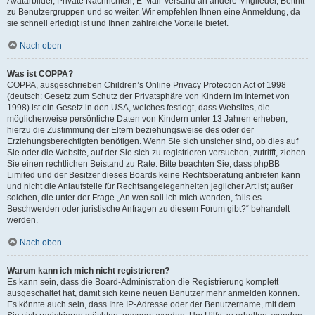
Avatarbilder, Private Nachrichten, E-Mail-Versand an andere Mitglieder, Beitritt
zu Benutzergruppen und so weiter. Wir empfehlen Ihnen eine Anmeldung, da
sie schnell erledigt ist und Ihnen zahlreiche Vorteile bietet.
Nach oben
Was ist COPPA?
COPPA, ausgeschrieben Children’s Online Privacy Protection Act of 1998
(deutsch: Gesetz zum Schutz der Privatsphäre von Kindern im Internet von
1998) ist ein Gesetz in den USA, welches festlegt, dass Websites, die
möglicherweise persönliche Daten von Kindern unter 13 Jahren erheben,
hierzu die Zustimmung der Eltern beziehungsweise des oder der
Erziehungsberechtigten benötigen. Wenn Sie sich unsicher sind, ob dies auf
Sie oder die Website, auf der Sie sich zu registrieren versuchen, zutrifft, ziehen
Sie einen rechtlichen Beistand zu Rate. Bitte beachten Sie, dass phpBB
Limited und der Besitzer dieses Boards keine Rechtsberatung anbieten kann
und nicht die Anlaufstelle für Rechtsangelegenheiten jeglicher Art ist; außer
solchen, die unter der Frage „An wen soll ich mich wenden, falls es
Beschwerden oder juristische Anfragen zu diesem Forum gibt?“ behandelt
werden.
Nach oben
Warum kann ich mich nicht registrieren?
Es kann sein, dass die Board-Administration die Registrierung komplett
ausgeschaltet hat, damit sich keine neuen Benutzer mehr anmelden können.
Es könnte auch sein, dass Ihre IP-Adresse oder der Benutzername, mit dem