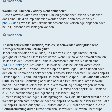
Nach oben
Warum ist Funktion x oder y nicht enthalten?
Diese Software wurde von phpBB Limited geschrieben. Wenn Sie denken,
dass eine Funktion implementiert werden sollte, dann besuchen Sie
phpBB Ideas
, wo Sie Ihre Stimme für bestehende Vorschläge abgeben oder
neue Funktionen vorschlagen können.
Nach oben
An wen soll ich mich wenden, falls es Beschwerden oder juristische
Anfragen zu diesem Forum gibt?
Jeder Administrator, der auf der „Das Team“-Seite aufgeführt ist, ist ein
geeigneter Kontakt für Ihre Beschwerde. Wenn Sie so keine Antwort erhalten,
sollten Sie den Besitzer der Domain kontaktieren (führen Sie dazu eine
„WHOIS“-Abfrage
durch) oder — falls diese Seite bei einem kostenlosen
Webhoster wie z. B. Yahoo!, free.fr, funpic.de usw. liegt — den Support oder
den Abuse-Kontakt des betreffenden Dienstes. Bitte beachten Sie, dass phpBB
Limited (phpBB.com) und phpBB Deutschland e. V. (phpBB.de)
absolut keinen
Einfluss
auf die Benutzung oder den oder die Benutzer der Forensoftware
haben und dafür in keiner Weise zur Verantwortung herangezogen werden
können. Kontaktieren Sie daher nie phpBB Limited oder phpBB Deutschland
e. V. in Zusammenhang mit jeglichen juristischen Fragen
(Unterlassungserklärungen, Haftungsfragen usw.), die
sich nicht direkt
auf die
Website phpbb.com, phpbb.de oder die phpBB-Software selbst beziehen. Falls
Sie phpBB Limited oder phpBB Deutschland e. V. E-Mails schreiben, die die
Softwarenutzung durch Dritte
betreffen, so werden Sie, wenn überhaupt,