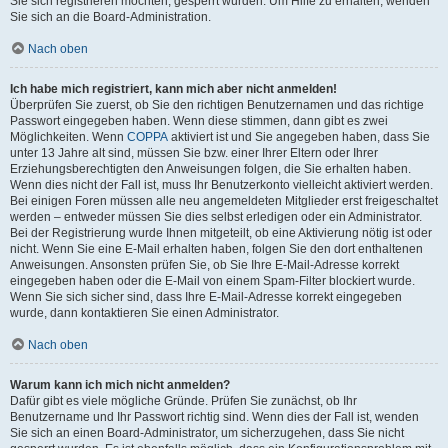
Sie sich registrieren möchten, gesperrt wurden. Um Hilfe zu erhalten, wenden
Sie sich an die Board-Administration.
Nach oben
Ich habe mich registriert, kann mich aber nicht anmelden!
Überprüfen Sie zuerst, ob Sie den richtigen Benutzernamen und das richtige
Passwort eingegeben haben. Wenn diese stimmen, dann gibt es zwei
Möglichkeiten. Wenn
COPPA
aktiviert ist und Sie angegeben haben, dass Sie
unter 13 Jahre alt sind, müssen Sie bzw. einer Ihrer Eltern oder Ihrer
Erziehungsberechtigten den Anweisungen folgen, die Sie erhalten haben.
Wenn dies nicht der Fall ist, muss Ihr Benutzerkonto vielleicht aktiviert werden.
Bei einigen Foren müssen alle neu angemeldeten Mitglieder erst freigeschaltet
werden – entweder müssen Sie dies selbst erledigen oder ein Administrator.
Bei der Registrierung wurde Ihnen mitgeteilt, ob eine Aktivierung nötig ist oder
nicht. Wenn Sie eine E-Mail erhalten haben, folgen Sie den dort enthaltenen
Anweisungen. Ansonsten prüfen Sie, ob Sie Ihre E-Mail-Adresse korrekt
eingegeben haben oder die E-Mail von einem Spam-Filter blockiert wurde.
Wenn Sie sich sicher sind, dass Ihre E-Mail-Adresse korrekt eingegeben
wurde, dann kontaktieren Sie einen Administrator.
Nach oben
Warum kann ich mich nicht anmelden?
Dafür gibt es viele mögliche Gründe. Prüfen Sie zunächst, ob Ihr
Benutzername und Ihr Passwort richtig sind. Wenn dies der Fall ist, wenden
Sie sich an einen Board-Administrator, um sicherzugehen, dass Sie nicht