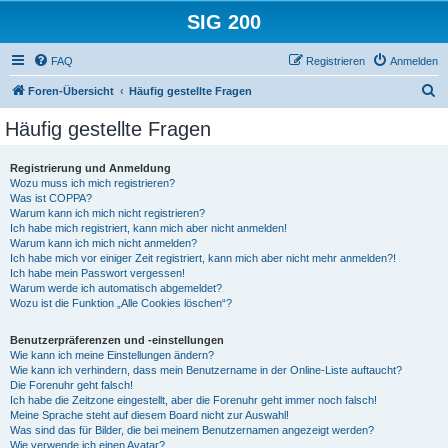
SIG 200
FAQ
Registrieren
Anmelden
S
Foren-Übersicht
Häufig gestellte Fragen
u
Häufig gestellte Fragen
c
h
Registrierung und Anmeldung
Wozu muss ich mich registrieren?
e
Was ist COPPA?
Warum kann ich mich nicht registrieren?
Ich habe mich registriert, kann mich aber nicht anmelden!
Warum kann ich mich nicht anmelden?
Ich habe mich vor einiger Zeit registriert, kann mich aber nicht mehr anmelden?!
Ich habe mein Passwort vergessen!
Warum werde ich automatisch abgemeldet?
Wozu ist die Funktion „Alle Cookies löschen“?
Benutzerpräferenzen und -einstellungen
Wie kann ich meine Einstellungen ändern?
Wie kann ich verhindern, dass mein Benutzername in der Online-Liste auftaucht?
Die Forenuhr geht falsch!
Ich habe die Zeitzone eingestellt, aber die Forenuhr geht immer noch falsch!
Meine Sprache steht auf diesem Board nicht zur Auswahl!
Was sind das für Bilder, die bei meinem Benutzernamen angezeigt werden?
Wie verwende ich einen Avatar?