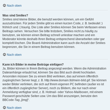
Nach oben
Was sind Smilies?
Smilies sind kleine Bilder, die benutzt werden können, um ein Gefühl
auszudrücken. Für jeden Smilie gibt es einen kurzen Code, z. B. bedeutet :)
fröhlich und :( traurig. Die Liste aller Smilies können Sie beim Verfassen eines
Beitrags sehen. Versuchen Sie bitte trotzdem, Smilies nicht zu häufig zu
benutzen, sie können einen Beitrag schnell unlesbar machen und ein
Moderator könnte deshalb Ihren Beitrag entsprechend überarbeiten oder gar
komplett löschen. Die Board-Administration kann auch die Anzahl der Smilies
begrenzen, die Sie in einem Beitrag benutzen können.
Nach oben
Kann ich Bilder in meine Beiträge einfügen?
Ja, Bilder können in Ihrem Beitrag angezeigt werden. Wenn die Administration
Dateianhänge erlaubt hat, können Sie das Bild auch direkt hochladen.
Ansonsten müssen Sie zu einem Bild verlinken, das auf einem öffentlich
zugänglichen Server liegt, z. B. http://www.domain.tld/mein-bild.gif. Sie können
weder Bilder verlinken, die sich auf Ihrem eigenen PC befinden (außer es ist
ein öffentlich zugänglicher Server), noch zu Bildern, die nur nach einer
Anmeldung verfügbar sind, z. B. Hotmail- oder Yahoo-Mailboxen, mit einem
Passwort geschützte Seiten usw. Um das Bild anzuzeigen, benutze den
BBCode-Tag „[img]“.
Nach oben