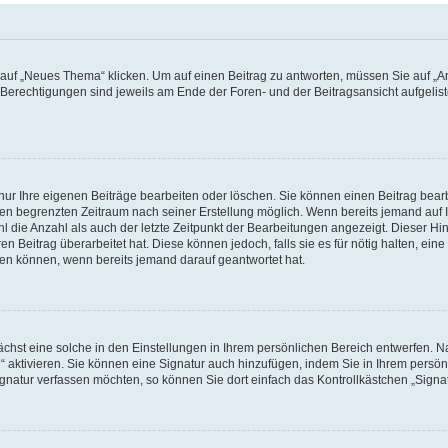
f „Neues Thema“ klicken. Um auf einen Beitrag zu antworten, müssen Sie auf „Ant
e Berechtigungen sind jeweils am Ende der Foren- und der Beitragsansicht aufgeliste
nur Ihre eigenen Beiträge bearbeiten oder löschen. Sie können einen Beitrag bear
nen begrenzten Zeitraum nach seiner Erstellung möglich. Wenn bereits jemand auf Ih
 die Anzahl als auch der letzte Zeitpunkt der Bearbeitungen angezeigt. Dieser Hi
 Beitrag überarbeitet hat. Diese können jedoch, falls sie es für nötig halten, eine 
hen können, wenn bereits jemand darauf geantwortet hat.
hst eine solche in den Einstellungen in Ihrem persönlichen Bereich entwerfen. Na
 aktivieren. Sie können eine Signatur auch hinzufügen, indem Sie in Ihrem persö
gnatur verfassen möchten, so können Sie dort einfach das Kontrollkästchen „Signa