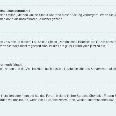
ine-Liste auftaucht?
 eine Option „Meinen Online-Status während dieser Sitzung verbergen“. Wenn Sie d
rden dann als unsichtbarer Besucher gezählt.
n Zeitzone. In diesem Fall sollten Sie im „Persönlichen Bereich“ die für Sie passend
 Sie noch nicht registriert sind, ist dies ein guter Grund, dies jetzt zu tun.
mer noch falsch!
ellt haben und die Zeit trotzdem noch falsch ist, geht die Uhr des Servers vermutlic
 installiert oder niemand hat das Forum bislang in Ihre Sprache übersetzt. Fragen 
t, würden wir uns freuen, wenn Sie es übersetzen würden. Weitere Informationen da