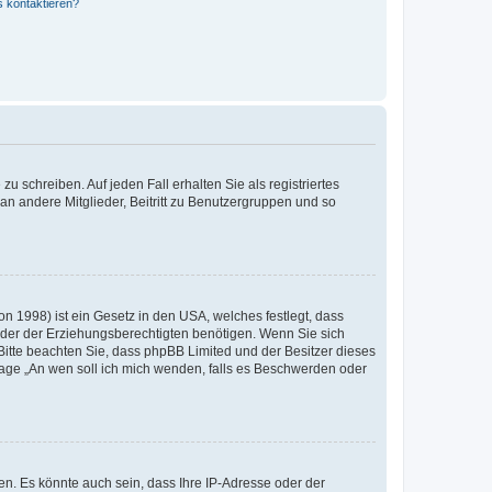
s kontaktieren?
u schreiben. Auf jeden Fall erhalten Sie als registriertes
 an andere Mitglieder, Beitritt zu Benutzergruppen und so
n 1998) ist ein Gesetz in den USA, welches festlegt, dass
der der Erziehungsberechtigten benötigen. Wenn Sie sich
e. Bitte beachten Sie, dass phpBB Limited und der Besitzer dieses
Frage „An wen soll ich mich wenden, falls es Beschwerden oder
n. Es könnte auch sein, dass Ihre IP-Adresse oder der