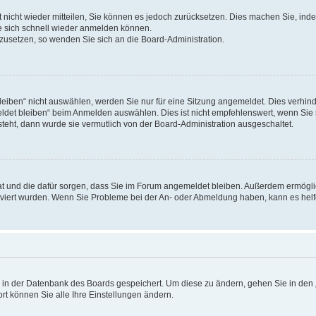
rt nicht wieder mitteilen, Sie können es jedoch zurücksetzen. Dies machen Sie, in
e sich schnell wieder anmelden können.
ckzusetzen, so wenden Sie sich an die Board-Administration.
ben“ nicht auswählen, werden Sie nur für eine Sitzung angemeldet. Dies verhinde
et bleiben“ beim Anmelden auswählen. Dies ist nicht empfehlenswert, wenn Sie s
steht, dann wurde sie vermutlich von der Board-Administration ausgeschaltet.
 hat und die dafür sorgen, dass Sie im Forum angemeldet bleiben. Außerdem ermögl
ktiviert wurden. Wenn Sie Probleme bei der An- oder Abmeldung haben, kann es hel
en in der Datenbank des Boards gespeichert. Um diese zu ändern, gehen Sie in den 
rt können Sie alle Ihre Einstellungen ändern.