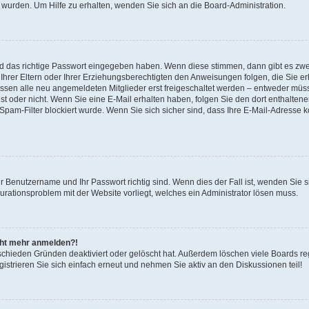
 wurden. Um Hilfe zu erhalten, wenden Sie sich an die Board-Administration.
nd das richtige Passwort eingegeben haben. Wenn diese stimmen, dann gibt es zw
Ihrer Eltern oder Ihrer Erziehungsberechtigten den Anweisungen folgen, die Sie erh
üssen alle neu angemeldeten Mitglieder erst freigeschaltet werden – entweder müsse
 ist oder nicht. Wenn Sie eine E-Mail erhalten haben, folgen Sie den dort enthalte
pam-Filter blockiert wurde. Wenn Sie sich sicher sind, dass Ihre E-Mail-Adresse 
hr Benutzername und Ihr Passwort richtig sind. Wenn dies der Fall ist, wenden Sie
gurationsproblem mit der Website vorliegt, welches ein Administrator lösen muss.
icht mehr anmelden?!
schieden Gründen deaktiviert oder gelöscht hat. Außerdem löschen viele Boards reg
strieren Sie sich einfach erneut und nehmen Sie aktiv an den Diskussionen teil!