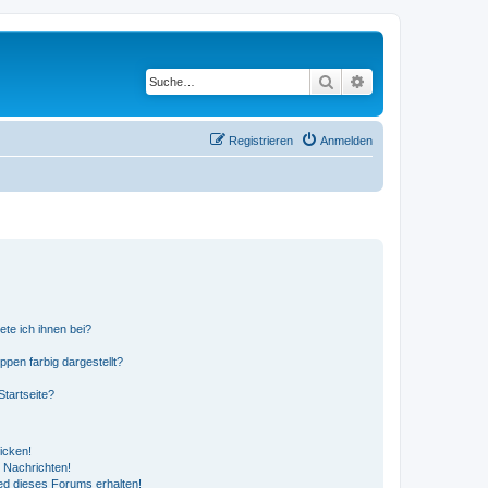
Suche
Erweiterte Suche
Registrieren
Anmelden
ete ich ihnen bei?
en farbig dargestellt?
tartseite?
icken!
 Nachrichten!
ed dieses Forums erhalten!