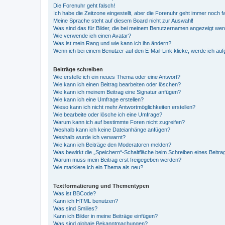
Die Forenuhr geht falsch!
Ich habe die Zeitzone eingestellt, aber die Forenuhr geht immer noch f
Meine Sprache steht auf diesem Board nicht zur Auswahl!
Was sind das für Bilder, die bei meinem Benutzernamen angezeigt we
Wie verwende ich einen Avatar?
Was ist mein Rang und wie kann ich ihn ändern?
Wenn ich bei einem Benutzer auf den E-Mail-Link klicke, werde ich au
Beiträge schreiben
Wie erstelle ich ein neues Thema oder eine Antwort?
Wie kann ich einen Beitrag bearbeiten oder löschen?
Wie kann ich meinem Beitrag eine Signatur anfügen?
Wie kann ich eine Umfrage erstellen?
Wieso kann ich nicht mehr Antwortmöglichkeiten erstellen?
Wie bearbeite oder lösche ich eine Umfrage?
Warum kann ich auf bestimmte Foren nicht zugreifen?
Weshalb kann ich keine Dateianhänge anfügen?
Weshalb wurde ich verwarnt?
Wie kann ich Beiträge den Moderatoren melden?
Was bewirkt die „Speichern“-Schaltfläche beim Schreiben eines Beitra
Warum muss mein Beitrag erst freigegeben werden?
Wie markiere ich ein Thema als neu?
Textformatierung und Thementypen
Was ist BBCode?
Kann ich HTML benutzen?
Was sind Smilies?
Kann ich Bilder in meine Beiträge einfügen?
Was sind globale Bekanntmachungen?