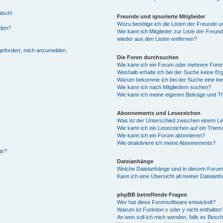
alsch!
Freunde und ignorierte Mitglieder
Wozu benötige ich die Listen der Freunde un
rden?
Wie kann ich Mitglieder zur Liste der Freund
wieder aus den Listen entfernen?
fgefordert, mich anzumelden.
Die Foren durchsuchen
Wie kann ich ein Forum oder mehrere For
Weshalb erhalte ich bei der Suche keine Er
Warum bekomme ich bei der Suche eine lee
Wie kann ich nach Mitgliedern suchen?
Wie kann ich meine eigenen Beiträge und T
Abonnements und Lesezeichen
Was ist der Unterschied zwischen einem L
Wie kann ich ein Lesezeichen auf ein Them
Wie kann ich ein Forum abonnieren?
Wie deaktiviere ich meine Abonnements?
gs?
Dateianhänge
Welche Dateianhänge sind in diesem Forum
Kann ich eine Übersicht all meiner Dateian
phpBB betreffende Fragen
Wer hat diese Forensoftware entwickelt?
Warum ist Funktion x oder y nicht enthalten
An wen soll ich mich wenden, falls es Besc