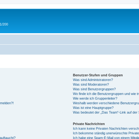
 1/200
Benutzer-Stufen und Gruppen
Was sind Administratoren?
Was sind Moderatoren?
Was sind Benutzergruppen?
Wo finde ich die Benutzergruppen und wie tr
Wie werde ich Gruppenleiter?
anmelden?!
Weshalb werden verschiedene Benutzergrupp
Was ist eine Hauptgruppe?
Was bedeutet der „Das Team“-Link auf der S
Private Nachrichten
Ich kann keine Privaten Nachrichten versch
Ich bekomme ständig unerwünschte Private
auftaucht?
Ich habe eine Spam-E-Mail von einem Mitgli