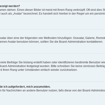
gezeigt werden?
men stehen. Eines dieser Bilder ist meist mit Ihrem Rang verknüpft: Oft sind dies S
auch als „Avatar“ bezeichnet. Es handelt sich hierbei in der Regel um ein persönl
 Avatar über eine der folgenden vier Methoden hinzufügen: Gravatar, Galerie, Rem
inen Avatar benutzen können, sollten Sie die Board-Administration kontaktieren.
iele Beiträge Sie bislang erstellt haben oder identifizieren bestimmte Benutzer
 Board-Administration festgelegt wurden. Bitte schreiben Sie keine sinnlosen Beit
wird Ihren Rang unter Umständen einfach wieder zurücksetzen.
rde ich aufgefordert, mich anzumelden.
ion für Nachrichten an andere Benutzer nutzen, falls diese von der Board-Administ