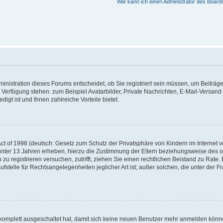
Wie kann ich einen Administrator des Board
nistration dieses Forums entscheidet, ob Sie registriert sein müssen, um Beiträge z
ur Verfügung stehen: zum Beispiel Avatarbilder, Private Nachrichten, E-Mail-Versand
igt ist und Ihnen zahlreiche Vorteile bietet.
t of 1998 (deutsch: Gesetz zum Schutz der Privatsphäre von Kindern im Internet vo
unter 13 Jahren erheben, hierzu die Zustimmung der Eltern beziehungsweise des o
h zu registrieren versuchen, zutrifft, ziehen Sie einen rechtlichen Beistand zu Rat
stelle für Rechtsangelegenheiten jeglicher Art ist; außer solchen, die unter der 
.
 komplett ausgeschaltet hat, damit sich keine neuen Benutzer mehr anmelden könne