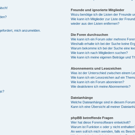
alsch!
Freunde und ignorierte Mitglieder
Wozu benötige ich die Listen der Freunde un
rden?
Wie kann ich Mitglieder zur Liste der Freund
wieder aus den Listen entfernen?
fgefordert, mich anzumelden.
Die Foren durchsuchen
Wie kann ich ein Forum oder mehrere For
Weshalb erhalte ich bei der Suche keine Er
Warum bekomme ich bei der Suche eine lee
Wie kann ich nach Mitgliedern suchen?
Wie kann ich meine eigenen Beiträge und T
Abonnements und Lesezeichen
Was ist der Unterschied zwischen einem L
Wie kann ich ein Lesezeichen auf ein Them
Wie kann ich ein Forum abonnieren?
Wie deaktiviere ich meine Abonnements?
gs?
Dateianhänge
Welche Dateianhänge sind in diesem Forum
Kann ich eine Übersicht all meiner Dateian
phpBB betreffende Fragen
Wer hat diese Forensoftware entwickelt?
Warum ist Funktion x oder y nicht enthalten
An wen soll ich mich wenden, falls es Besc