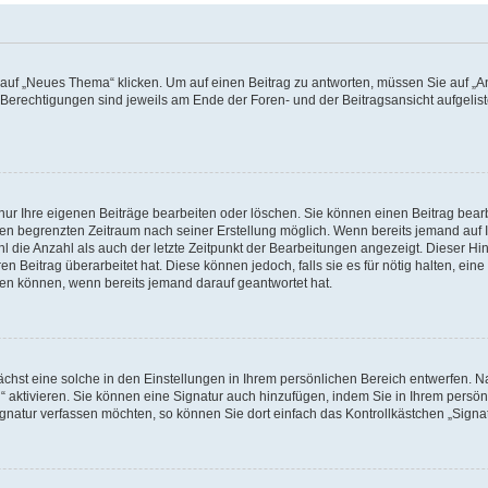
f „Neues Thema“ klicken. Um auf einen Beitrag zu antworten, müssen Sie auf „Ant
e Berechtigungen sind jeweils am Ende der Foren- und der Beitragsansicht aufgeliste
nur Ihre eigenen Beiträge bearbeiten oder löschen. Sie können einen Beitrag bear
nen begrenzten Zeitraum nach seiner Erstellung möglich. Wenn bereits jemand auf Ih
 die Anzahl als auch der letzte Zeitpunkt der Bearbeitungen angezeigt. Dieser Hi
 Beitrag überarbeitet hat. Diese können jedoch, falls sie es für nötig halten, eine 
hen können, wenn bereits jemand darauf geantwortet hat.
hst eine solche in den Einstellungen in Ihrem persönlichen Bereich entwerfen. Na
 aktivieren. Sie können eine Signatur auch hinzufügen, indem Sie in Ihrem persö
gnatur verfassen möchten, so können Sie dort einfach das Kontrollkästchen „Signa