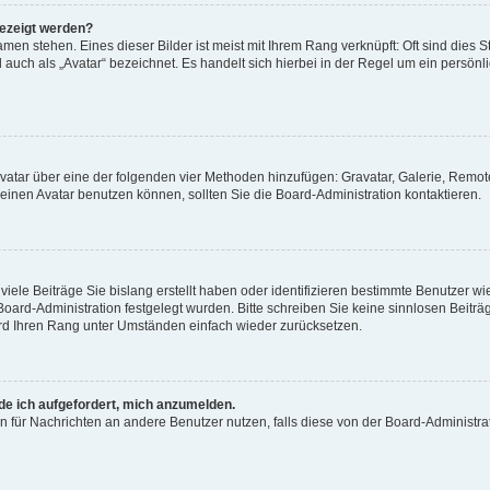
gezeigt werden?
men stehen. Eines dieser Bilder ist meist mit Ihrem Rang verknüpft: Oft sind dies S
auch als „Avatar“ bezeichnet. Es handelt sich hierbei in der Regel um ein persönl
 Avatar über eine der folgenden vier Methoden hinzufügen: Gravatar, Galerie, Rem
inen Avatar benutzen können, sollten Sie die Board-Administration kontaktieren.
iele Beiträge Sie bislang erstellt haben oder identifizieren bestimmte Benutzer
 Board-Administration festgelegt wurden. Bitte schreiben Sie keine sinnlosen Beit
wird Ihren Rang unter Umständen einfach wieder zurücksetzen.
rde ich aufgefordert, mich anzumelden.
ion für Nachrichten an andere Benutzer nutzen, falls diese von der Board-Administ