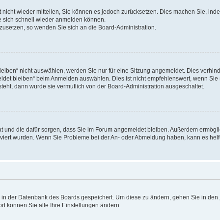
rt nicht wieder mitteilen, Sie können es jedoch zurücksetzen. Dies machen Sie, in
e sich schnell wieder anmelden können.
ckzusetzen, so wenden Sie sich an die Board-Administration.
ben“ nicht auswählen, werden Sie nur für eine Sitzung angemeldet. Dies verhinde
et bleiben“ beim Anmelden auswählen. Dies ist nicht empfehlenswert, wenn Sie s
steht, dann wurde sie vermutlich von der Board-Administration ausgeschaltet.
 hat und die dafür sorgen, dass Sie im Forum angemeldet bleiben. Außerdem ermögl
ktiviert wurden. Wenn Sie Probleme bei der An- oder Abmeldung haben, kann es hel
en in der Datenbank des Boards gespeichert. Um diese zu ändern, gehen Sie in den 
rt können Sie alle Ihre Einstellungen ändern.