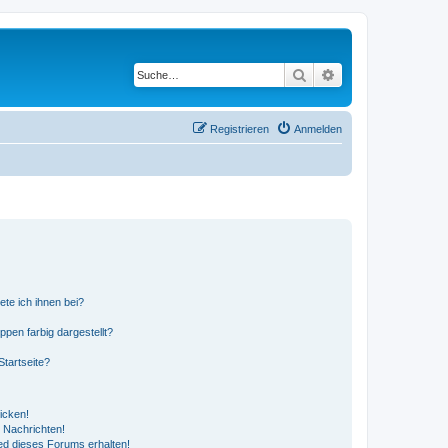
Suche
Erweiterte Suche
Registrieren
Anmelden
ete ich ihnen bei?
en farbig dargestellt?
tartseite?
icken!
 Nachrichten!
ed dieses Forums erhalten!