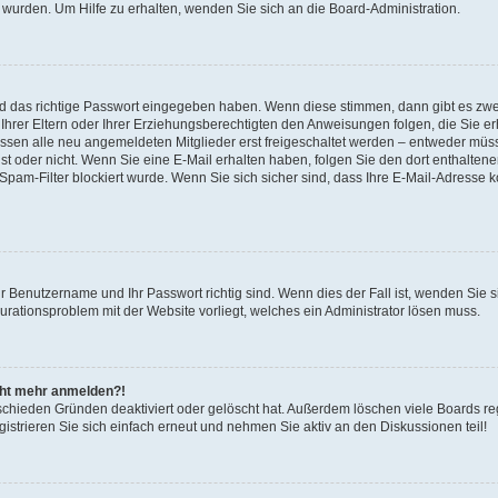
 wurden. Um Hilfe zu erhalten, wenden Sie sich an die Board-Administration.
nd das richtige Passwort eingegeben haben. Wenn diese stimmen, dann gibt es zw
Ihrer Eltern oder Ihrer Erziehungsberechtigten den Anweisungen folgen, die Sie erh
üssen alle neu angemeldeten Mitglieder erst freigeschaltet werden – entweder müsse
 ist oder nicht. Wenn Sie eine E-Mail erhalten haben, folgen Sie den dort enthalte
pam-Filter blockiert wurde. Wenn Sie sich sicher sind, dass Ihre E-Mail-Adresse 
hr Benutzername und Ihr Passwort richtig sind. Wenn dies der Fall ist, wenden Sie
gurationsproblem mit der Website vorliegt, welches ein Administrator lösen muss.
icht mehr anmelden?!
schieden Gründen deaktiviert oder gelöscht hat. Außerdem löschen viele Boards reg
strieren Sie sich einfach erneut und nehmen Sie aktiv an den Diskussionen teil!