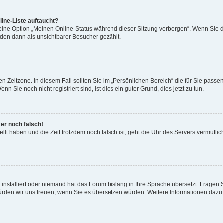
ine-Liste auftaucht?
 eine Option „Meinen Online-Status während dieser Sitzung verbergen“. Wenn Sie d
rden dann als unsichtbarer Besucher gezählt.
n Zeitzone. In diesem Fall sollten Sie im „Persönlichen Bereich“ die für Sie passend
 Sie noch nicht registriert sind, ist dies ein guter Grund, dies jetzt zu tun.
mer noch falsch!
ellt haben und die Zeit trotzdem noch falsch ist, geht die Uhr des Servers vermutlic
 installiert oder niemand hat das Forum bislang in Ihre Sprache übersetzt. Fragen 
t, würden wir uns freuen, wenn Sie es übersetzen würden. Weitere Informationen da