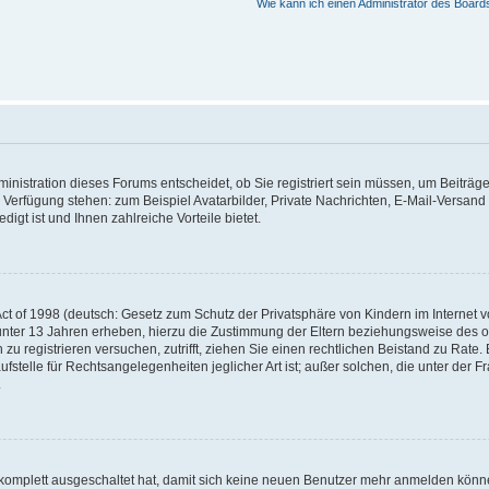
Wie kann ich einen Administrator des Board
nistration dieses Forums entscheidet, ob Sie registriert sein müssen, um Beiträge z
ur Verfügung stehen: zum Beispiel Avatarbilder, Private Nachrichten, E-Mail-Versand
igt ist und Ihnen zahlreiche Vorteile bietet.
t of 1998 (deutsch: Gesetz zum Schutz der Privatsphäre von Kindern im Internet vo
unter 13 Jahren erheben, hierzu die Zustimmung der Eltern beziehungsweise des o
h zu registrieren versuchen, zutrifft, ziehen Sie einen rechtlichen Beistand zu Rat
stelle für Rechtsangelegenheiten jeglicher Art ist; außer solchen, die unter der 
.
 komplett ausgeschaltet hat, damit sich keine neuen Benutzer mehr anmelden könne