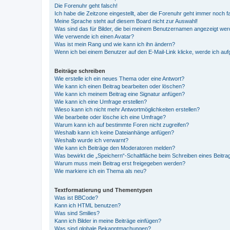
Die Forenuhr geht falsch!
Ich habe die Zeitzone eingestellt, aber die Forenuhr geht immer noch f
Meine Sprache steht auf diesem Board nicht zur Auswahl!
Was sind das für Bilder, die bei meinem Benutzernamen angezeigt we
Wie verwende ich einen Avatar?
Was ist mein Rang und wie kann ich ihn ändern?
Wenn ich bei einem Benutzer auf den E-Mail-Link klicke, werde ich au
Beiträge schreiben
Wie erstelle ich ein neues Thema oder eine Antwort?
Wie kann ich einen Beitrag bearbeiten oder löschen?
Wie kann ich meinem Beitrag eine Signatur anfügen?
Wie kann ich eine Umfrage erstellen?
Wieso kann ich nicht mehr Antwortmöglichkeiten erstellen?
Wie bearbeite oder lösche ich eine Umfrage?
Warum kann ich auf bestimmte Foren nicht zugreifen?
Weshalb kann ich keine Dateianhänge anfügen?
Weshalb wurde ich verwarnt?
Wie kann ich Beiträge den Moderatoren melden?
Was bewirkt die „Speichern“-Schaltfläche beim Schreiben eines Beitra
Warum muss mein Beitrag erst freigegeben werden?
Wie markiere ich ein Thema als neu?
Textformatierung und Thementypen
Was ist BBCode?
Kann ich HTML benutzen?
Was sind Smilies?
Kann ich Bilder in meine Beiträge einfügen?
Was sind globale Bekanntmachungen?