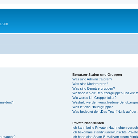
 1/200
Benutzer-Stufen und Gruppen
Was sind Administratoren?
Was sind Moderatoren?
Was sind Benutzergruppen?
Wo finde ich die Benutzergruppen und wie tr
Wie werde ich Gruppenleiter?
anmelden?!
Weshalb werden verschiedene Benutzergrupp
Was ist eine Hauptgruppe?
Was bedeutet der „Das Team“-Link auf der S
Private Nachrichten
Ich kann keine Privaten Nachrichten versch
Ich bekomme ständig unerwünschte Private
auftaucht?
Ich habe eine Spam-E-Mail von einem Mitgli