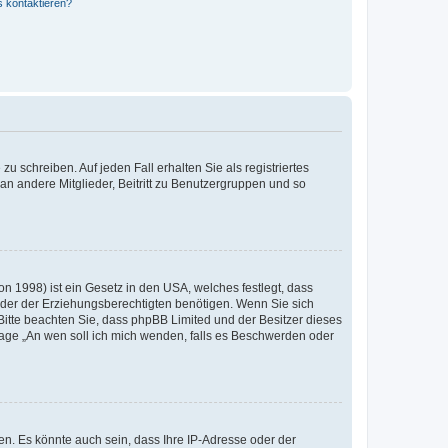
s kontaktieren?
u schreiben. Auf jeden Fall erhalten Sie als registriertes
 an andere Mitglieder, Beitritt zu Benutzergruppen und so
n 1998) ist ein Gesetz in den USA, welches festlegt, dass
der der Erziehungsberechtigten benötigen. Wenn Sie sich
e. Bitte beachten Sie, dass phpBB Limited und der Besitzer dieses
Frage „An wen soll ich mich wenden, falls es Beschwerden oder
n. Es könnte auch sein, dass Ihre IP-Adresse oder der