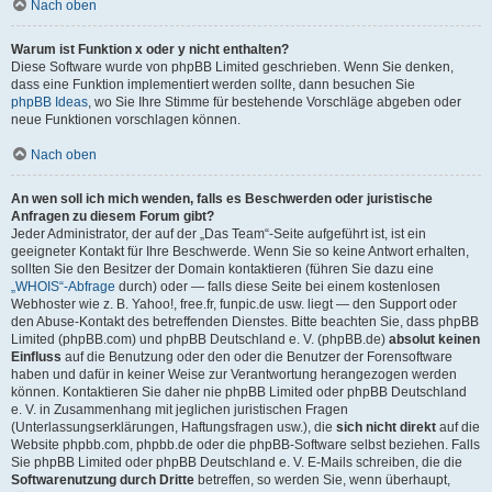
Nach oben
Warum ist Funktion x oder y nicht enthalten?
Diese Software wurde von phpBB Limited geschrieben. Wenn Sie denken,
dass eine Funktion implementiert werden sollte, dann besuchen Sie
phpBB Ideas
, wo Sie Ihre Stimme für bestehende Vorschläge abgeben oder
neue Funktionen vorschlagen können.
Nach oben
An wen soll ich mich wenden, falls es Beschwerden oder juristische
Anfragen zu diesem Forum gibt?
Jeder Administrator, der auf der „Das Team“-Seite aufgeführt ist, ist ein
geeigneter Kontakt für Ihre Beschwerde. Wenn Sie so keine Antwort erhalten,
sollten Sie den Besitzer der Domain kontaktieren (führen Sie dazu eine
„WHOIS“-Abfrage
durch) oder — falls diese Seite bei einem kostenlosen
Webhoster wie z. B. Yahoo!, free.fr, funpic.de usw. liegt — den Support oder
den Abuse-Kontakt des betreffenden Dienstes. Bitte beachten Sie, dass phpBB
Limited (phpBB.com) und phpBB Deutschland e. V. (phpBB.de)
absolut keinen
Einfluss
auf die Benutzung oder den oder die Benutzer der Forensoftware
haben und dafür in keiner Weise zur Verantwortung herangezogen werden
können. Kontaktieren Sie daher nie phpBB Limited oder phpBB Deutschland
e. V. in Zusammenhang mit jeglichen juristischen Fragen
(Unterlassungserklärungen, Haftungsfragen usw.), die
sich nicht direkt
auf die
Website phpbb.com, phpbb.de oder die phpBB-Software selbst beziehen. Falls
Sie phpBB Limited oder phpBB Deutschland e. V. E-Mails schreiben, die die
Softwarenutzung durch Dritte
betreffen, so werden Sie, wenn überhaupt,