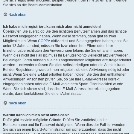
Sie sich registrieren möchten, gesperrt wurden. Um Hilfe zu erhalten, wenden
Sie sich an die Board-Administration.
Nach oben
Ich habe mich registriert, kann mich aber nicht anmelden!
Überprüfen Sie zuerst, ob Sie den richtigen Benutzernamen und das richtige
Passwort eingegeben haben. Wenn diese stimmen, dann gibt es zwei
Möglichkeiten. Wenn
COPPA
aktiviert ist und Sie angegeben haben, dass Sie
unter 13 Jahre alt sind, müssen Sie bzw. einer Ihrer Eltern oder Ihrer
Erziehungsberechtigten den Anweisungen folgen, die Sie erhalten haben.
Wenn dies nicht der Fall ist, muss Ihr Benutzerkonto vielleicht aktiviert werden.
Bei einigen Foren müssen alle neu angemeldeten Mitglieder erst freigeschaltet
werden – entweder müssen Sie dies selbst erledigen oder ein Administrator.
Bei der Registrierung wurde Ihnen mitgeteilt, ob eine Aktivierung nötig ist oder
nicht. Wenn Sie eine E-Mail erhalten haben, folgen Sie den dort enthaltenen
Anweisungen. Ansonsten prüfen Sie, ob Sie Ihre E-Mail-Adresse korrekt
eingegeben haben oder die E-Mail von einem Spam-Filter blockiert wurde.
Wenn Sie sich sicher sind, dass Ihre E-Mail-Adresse korrekt eingegeben
wurde, dann kontaktieren Sie einen Administrator.
Nach oben
Warum kann ich mich nicht anmelden?
Dafür gibt es viele mögliche Gründe. Prüfen Sie zunächst, ob Ihr
Benutzername und Ihr Passwort richtig sind. Wenn dies der Fall ist, wenden
Sie sich an einen Board-Administrator, um sicherzugehen, dass Sie nicht