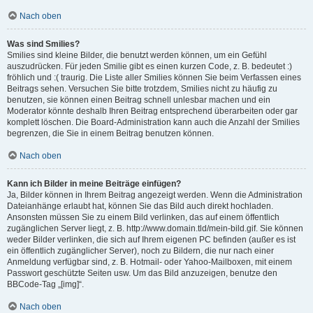
Nach oben
Was sind Smilies?
Smilies sind kleine Bilder, die benutzt werden können, um ein Gefühl
auszudrücken. Für jeden Smilie gibt es einen kurzen Code, z. B. bedeutet :)
fröhlich und :( traurig. Die Liste aller Smilies können Sie beim Verfassen eines
Beitrags sehen. Versuchen Sie bitte trotzdem, Smilies nicht zu häufig zu
benutzen, sie können einen Beitrag schnell unlesbar machen und ein
Moderator könnte deshalb Ihren Beitrag entsprechend überarbeiten oder gar
komplett löschen. Die Board-Administration kann auch die Anzahl der Smilies
begrenzen, die Sie in einem Beitrag benutzen können.
Nach oben
Kann ich Bilder in meine Beiträge einfügen?
Ja, Bilder können in Ihrem Beitrag angezeigt werden. Wenn die Administration
Dateianhänge erlaubt hat, können Sie das Bild auch direkt hochladen.
Ansonsten müssen Sie zu einem Bild verlinken, das auf einem öffentlich
zugänglichen Server liegt, z. B. http://www.domain.tld/mein-bild.gif. Sie können
weder Bilder verlinken, die sich auf Ihrem eigenen PC befinden (außer es ist
ein öffentlich zugänglicher Server), noch zu Bildern, die nur nach einer
Anmeldung verfügbar sind, z. B. Hotmail- oder Yahoo-Mailboxen, mit einem
Passwort geschützte Seiten usw. Um das Bild anzuzeigen, benutze den
BBCode-Tag „[img]“.
Nach oben