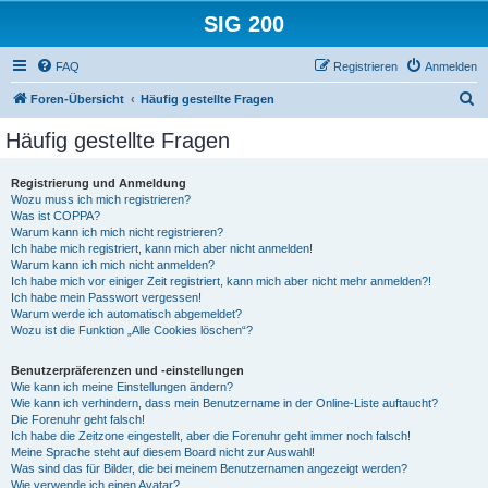
SIG 200
FAQ
Registrieren
Anmelden
S
Foren-Übersicht
Häufig gestellte Fragen
u
Häufig gestellte Fragen
c
h
Registrierung und Anmeldung
Wozu muss ich mich registrieren?
e
Was ist COPPA?
Warum kann ich mich nicht registrieren?
Ich habe mich registriert, kann mich aber nicht anmelden!
Warum kann ich mich nicht anmelden?
Ich habe mich vor einiger Zeit registriert, kann mich aber nicht mehr anmelden?!
Ich habe mein Passwort vergessen!
Warum werde ich automatisch abgemeldet?
Wozu ist die Funktion „Alle Cookies löschen“?
Benutzerpräferenzen und -einstellungen
Wie kann ich meine Einstellungen ändern?
Wie kann ich verhindern, dass mein Benutzername in der Online-Liste auftaucht?
Die Forenuhr geht falsch!
Ich habe die Zeitzone eingestellt, aber die Forenuhr geht immer noch falsch!
Meine Sprache steht auf diesem Board nicht zur Auswahl!
Was sind das für Bilder, die bei meinem Benutzernamen angezeigt werden?
Wie verwende ich einen Avatar?