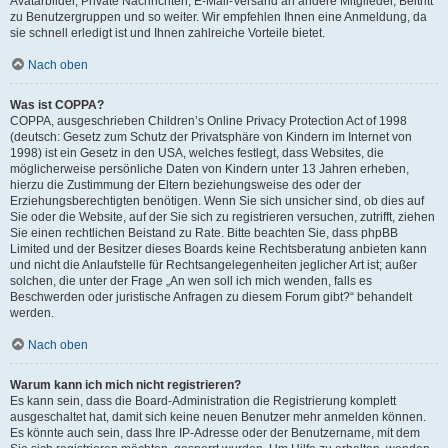
Avatarbilder, Private Nachrichten, E-Mail-Versand an andere Mitglieder, Beitritt
zu Benutzergruppen und so weiter. Wir empfehlen Ihnen eine Anmeldung, da
sie schnell erledigt ist und Ihnen zahlreiche Vorteile bietet.
Nach oben
Was ist COPPA?
COPPA, ausgeschrieben Children’s Online Privacy Protection Act of 1998
(deutsch: Gesetz zum Schutz der Privatsphäre von Kindern im Internet von
1998) ist ein Gesetz in den USA, welches festlegt, dass Websites, die
möglicherweise persönliche Daten von Kindern unter 13 Jahren erheben,
hierzu die Zustimmung der Eltern beziehungsweise des oder der
Erziehungsberechtigten benötigen. Wenn Sie sich unsicher sind, ob dies auf
Sie oder die Website, auf der Sie sich zu registrieren versuchen, zutrifft, ziehen
Sie einen rechtlichen Beistand zu Rate. Bitte beachten Sie, dass phpBB
Limited und der Besitzer dieses Boards keine Rechtsberatung anbieten kann
und nicht die Anlaufstelle für Rechtsangelegenheiten jeglicher Art ist; außer
solchen, die unter der Frage „An wen soll ich mich wenden, falls es
Beschwerden oder juristische Anfragen zu diesem Forum gibt?“ behandelt
werden.
Nach oben
Warum kann ich mich nicht registrieren?
Es kann sein, dass die Board-Administration die Registrierung komplett
ausgeschaltet hat, damit sich keine neuen Benutzer mehr anmelden können.
Es könnte auch sein, dass Ihre IP-Adresse oder der Benutzername, mit dem