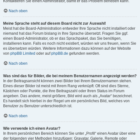
Kontaktieren Sie einen Administrator, damit er das Problem beheben kann.
Nach oben
Meine Sprache steht auf diesem Board nicht zur Auswahl!
Meist hat die Board-Administration entweder Ihre Sprache nicht installiert oder
niemand hat das Forum bislang in Ihre Sprache übersetzt. Fragen Sie ggf.
einen Board-Administrator, ob er das Sprachpaket, das Sie benötigen,
installieren kann. Falls es noch nicht existiert, würden wir uns freuen, wenn Sie
es übersetzen würden. Weitere Informationen dazu können auf der Website
von
phpBB Limited
oder auf
phpBB.de
gefunden werden.
Nach oben
Was sind das für Bilder, die bei meinem Benutzernamen angezeigt werden?
In der Beitragsansicht können zwei Bilder bei Ihrem Benutzernamen stehen.
Eines dieser Bilder ist meist mit Ihrem Rang verknüpft: Oft sind dies Sterne,
Kästchen oder Punkte, die Ihre Beitragszahl oder Ihren Status im Forum
angeben. Das andere, meist größere, Bild wird auch als „Avatar“ bezeichnet.
Es handelt sich hierbei in der Regel um ein persönliches Bild, welches von
Benutzer zu Benutzer unterschiedlich ist.
Nach oben
Wie verwende ich einen Avatar?
In Ihrem persönlichen Bereich können Sie unter „Profil“ einen Avatar über eine
der folgenden vier Methoden hinzufügen: Gravatar, Galerie, Remote oder