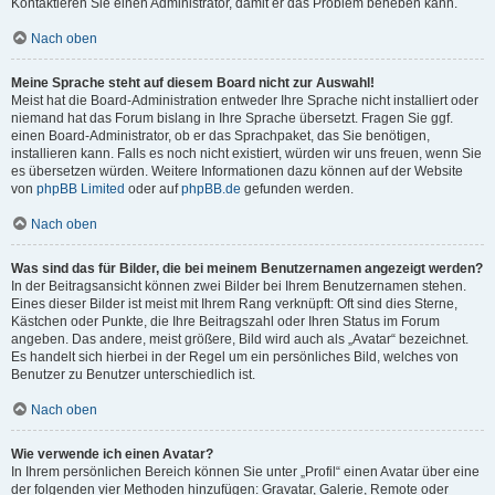
Kontaktieren Sie einen Administrator, damit er das Problem beheben kann.
Nach oben
Meine Sprache steht auf diesem Board nicht zur Auswahl!
Meist hat die Board-Administration entweder Ihre Sprache nicht installiert oder
niemand hat das Forum bislang in Ihre Sprache übersetzt. Fragen Sie ggf.
einen Board-Administrator, ob er das Sprachpaket, das Sie benötigen,
installieren kann. Falls es noch nicht existiert, würden wir uns freuen, wenn Sie
es übersetzen würden. Weitere Informationen dazu können auf der Website
von
phpBB Limited
oder auf
phpBB.de
gefunden werden.
Nach oben
Was sind das für Bilder, die bei meinem Benutzernamen angezeigt werden?
In der Beitragsansicht können zwei Bilder bei Ihrem Benutzernamen stehen.
Eines dieser Bilder ist meist mit Ihrem Rang verknüpft: Oft sind dies Sterne,
Kästchen oder Punkte, die Ihre Beitragszahl oder Ihren Status im Forum
angeben. Das andere, meist größere, Bild wird auch als „Avatar“ bezeichnet.
Es handelt sich hierbei in der Regel um ein persönliches Bild, welches von
Benutzer zu Benutzer unterschiedlich ist.
Nach oben
Wie verwende ich einen Avatar?
In Ihrem persönlichen Bereich können Sie unter „Profil“ einen Avatar über eine
der folgenden vier Methoden hinzufügen: Gravatar, Galerie, Remote oder