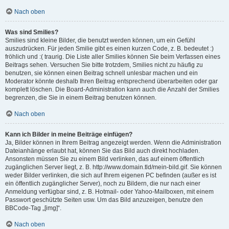
Nach oben
Was sind Smilies?
Smilies sind kleine Bilder, die benutzt werden können, um ein Gefühl
auszudrücken. Für jeden Smilie gibt es einen kurzen Code, z. B. bedeutet :)
fröhlich und :( traurig. Die Liste aller Smilies können Sie beim Verfassen eines
Beitrags sehen. Versuchen Sie bitte trotzdem, Smilies nicht zu häufig zu
benutzen, sie können einen Beitrag schnell unlesbar machen und ein
Moderator könnte deshalb Ihren Beitrag entsprechend überarbeiten oder gar
komplett löschen. Die Board-Administration kann auch die Anzahl der Smilies
begrenzen, die Sie in einem Beitrag benutzen können.
Nach oben
Kann ich Bilder in meine Beiträge einfügen?
Ja, Bilder können in Ihrem Beitrag angezeigt werden. Wenn die Administration
Dateianhänge erlaubt hat, können Sie das Bild auch direkt hochladen.
Ansonsten müssen Sie zu einem Bild verlinken, das auf einem öffentlich
zugänglichen Server liegt, z. B. http://www.domain.tld/mein-bild.gif. Sie können
weder Bilder verlinken, die sich auf Ihrem eigenen PC befinden (außer es ist
ein öffentlich zugänglicher Server), noch zu Bildern, die nur nach einer
Anmeldung verfügbar sind, z. B. Hotmail- oder Yahoo-Mailboxen, mit einem
Passwort geschützte Seiten usw. Um das Bild anzuzeigen, benutze den
BBCode-Tag „[img]“.
Nach oben