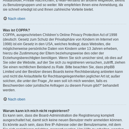
Avatarbilder, Private Nachrichten, E-Mail-Versand an andere Mitglieder, Beitritt
zu Benutzergruppen und so weiter. Wir empfehlen Ihnen eine Anmeldung, da
sie schnell erledigt ist und Ihnen zahlreiche Vorteile bietet.
Nach oben
Was ist COPPA?
COPPA, ausgeschrieben Children’s Online Privacy Protection Act of 1998
(deutsch: Gesetz zum Schutz der Privatsphäre von Kindern im Internet von
1998) ist ein Gesetz in den USA, welches festlegt, dass Websites, die
möglicherweise persönliche Daten von Kindern unter 13 Jahren erheben,
hierzu die Zustimmung der Eltern beziehungsweise des oder der
Erziehungsberechtigten benötigen. Wenn Sie sich unsicher sind, ob dies auf
Sie oder die Website, auf der Sie sich zu registrieren versuchen, zutrifft, ziehen
Sie einen rechtlichen Beistand zu Rate. Bitte beachten Sie, dass phpBB
Limited und der Besitzer dieses Boards keine Rechtsberatung anbieten kann
und nicht die Anlaufstelle für Rechtsangelegenheiten jeglicher Art ist; außer
solchen, die unter der Frage „An wen soll ich mich wenden, falls es
Beschwerden oder juristische Anfragen zu diesem Forum gibt?“ behandelt
werden.
Nach oben
Warum kann ich mich nicht registrieren?
Es kann sein, dass die Board-Administration die Registrierung komplett
ausgeschaltet hat, damit sich keine neuen Benutzer mehr anmelden können.
Es könnte auch sein, dass Ihre IP-Adresse oder der Benutzername, mit dem