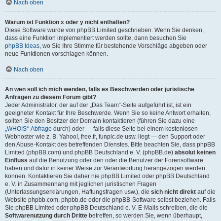
Nach oben
Warum ist Funktion x oder y nicht enthalten?
Diese Software wurde von phpBB Limited geschrieben. Wenn Sie denken,
dass eine Funktion implementiert werden sollte, dann besuchen Sie
phpBB Ideas
, wo Sie Ihre Stimme für bestehende Vorschläge abgeben oder
neue Funktionen vorschlagen können.
Nach oben
An wen soll ich mich wenden, falls es Beschwerden oder juristische
Anfragen zu diesem Forum gibt?
Jeder Administrator, der auf der „Das Team“-Seite aufgeführt ist, ist ein
geeigneter Kontakt für Ihre Beschwerde. Wenn Sie so keine Antwort erhalten,
sollten Sie den Besitzer der Domain kontaktieren (führen Sie dazu eine
„WHOIS“-Abfrage
durch) oder — falls diese Seite bei einem kostenlosen
Webhoster wie z. B. Yahoo!, free.fr, funpic.de usw. liegt — den Support oder
den Abuse-Kontakt des betreffenden Dienstes. Bitte beachten Sie, dass phpBB
Limited (phpBB.com) und phpBB Deutschland e. V. (phpBB.de)
absolut keinen
Einfluss
auf die Benutzung oder den oder die Benutzer der Forensoftware
haben und dafür in keiner Weise zur Verantwortung herangezogen werden
können. Kontaktieren Sie daher nie phpBB Limited oder phpBB Deutschland
e. V. in Zusammenhang mit jeglichen juristischen Fragen
(Unterlassungserklärungen, Haftungsfragen usw.), die
sich nicht direkt
auf die
Website phpbb.com, phpbb.de oder die phpBB-Software selbst beziehen. Falls
Sie phpBB Limited oder phpBB Deutschland e. V. E-Mails schreiben, die die
Softwarenutzung durch Dritte
betreffen, so werden Sie, wenn überhaupt,