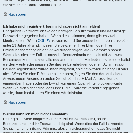
Sie sich registrieren möchten, gesperrt wurden. Um Hilfe zu erhalten, wenden
Sie sich an die Board-Administration.
Nach oben
Ich habe mich registriert, kann mich aber nicht anmelden!
Überprüfen Sie zuerst, ob Sie den richtigen Benutzernamen und das richtige
Passwort eingegeben haben. Wenn diese stimmen, dann gibt es zwei
Möglichkeiten. Wenn
COPPA
aktiviert ist und Sie angegeben haben, dass Sie
unter 13 Jahre alt sind, müssen Sie bzw. einer Ihrer Eltern oder Ihrer
Erziehungsberechtigten den Anweisungen folgen, die Sie erhalten haben.
Wenn dies nicht der Fall ist, muss Ihr Benutzerkonto vielleicht aktiviert werden.
Bei einigen Foren müssen alle neu angemeldeten Mitglieder erst freigeschaltet
werden – entweder müssen Sie dies selbst erledigen oder ein Administrator.
Bei der Registrierung wurde Ihnen mitgeteilt, ob eine Aktivierung nötig ist oder
nicht. Wenn Sie eine E-Mail erhalten haben, folgen Sie den dort enthaltenen
Anweisungen. Ansonsten prüfen Sie, ob Sie Ihre E-Mail-Adresse korrekt
eingegeben haben oder die E-Mail von einem Spam-Filter blockiert wurde.
Wenn Sie sich sicher sind, dass Ihre E-Mail-Adresse korrekt eingegeben
wurde, dann kontaktieren Sie einen Administrator.
Nach oben
Warum kann ich mich nicht anmelden?
Dafür gibt es viele mögliche Gründe. Prüfen Sie zunächst, ob Ihr
Benutzername und Ihr Passwort richtig sind. Wenn dies der Fall ist, wenden
Sie sich an einen Board-Administrator, um sicherzugehen, dass Sie nicht