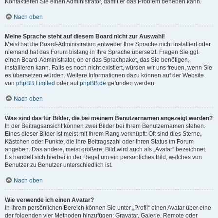
Kontaktieren Sie einen Administrator, damit er das Problem beheben kann.
Nach oben
Meine Sprache steht auf diesem Board nicht zur Auswahl!
Meist hat die Board-Administration entweder Ihre Sprache nicht installiert oder
niemand hat das Forum bislang in Ihre Sprache übersetzt. Fragen Sie ggf.
einen Board-Administrator, ob er das Sprachpaket, das Sie benötigen,
installieren kann. Falls es noch nicht existiert, würden wir uns freuen, wenn Sie
es übersetzen würden. Weitere Informationen dazu können auf der Website
von
phpBB Limited
oder auf
phpBB.de
gefunden werden.
Nach oben
Was sind das für Bilder, die bei meinem Benutzernamen angezeigt werden?
In der Beitragsansicht können zwei Bilder bei Ihrem Benutzernamen stehen.
Eines dieser Bilder ist meist mit Ihrem Rang verknüpft: Oft sind dies Sterne,
Kästchen oder Punkte, die Ihre Beitragszahl oder Ihren Status im Forum
angeben. Das andere, meist größere, Bild wird auch als „Avatar“ bezeichnet.
Es handelt sich hierbei in der Regel um ein persönliches Bild, welches von
Benutzer zu Benutzer unterschiedlich ist.
Nach oben
Wie verwende ich einen Avatar?
In Ihrem persönlichen Bereich können Sie unter „Profil“ einen Avatar über eine
der folgenden vier Methoden hinzufügen: Gravatar, Galerie, Remote oder