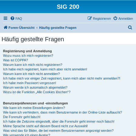
SIG 200
FAQ
Registrieren
Anmelden
S
Foren-Übersicht
Häufig gestellte Fragen
u
Häufig gestellte Fragen
c
h
Registrierung und Anmeldung
Wozu muss ich mich registrieren?
e
Was ist COPPA?
Warum kann ich mich nicht registrieren?
Ich habe mich registriert, kann mich aber nicht anmelden!
Warum kann ich mich nicht anmelden?
Ich habe mich vor einiger Zeit registriert, kann mich aber nicht mehr anmelden?!
Ich habe mein Passwort vergessen!
Warum werde ich automatisch abgemeldet?
Wozu ist die Funktion „Alle Cookies löschen“?
Benutzerpräferenzen und -einstellungen
Wie kann ich meine Einstellungen ändern?
Wie kann ich verhindern, dass mein Benutzername in der Online-Liste auftaucht?
Die Forenuhr geht falsch!
Ich habe die Zeitzone eingestellt, aber die Forenuhr geht immer noch falsch!
Meine Sprache steht auf diesem Board nicht zur Auswahl!
Was sind das für Bilder, die bei meinem Benutzernamen angezeigt werden?
Wie verwende ich einen Avatar?