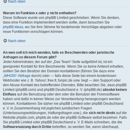
Nach oben
Warum ist Funktion x oder y nicht enthalten?
Diese Software wurde von phpBB Limited geschrieben. Wenn Sie denken,
dass eine Funktion implementiert werden sollte, dann besuchen Sie
phpBB Ideas
, wo Sie Ihre Stimme für bestehende Vorschläge abgeben oder
neue Funktionen vorschlagen können.
Nach oben
An wen soll ich mich wenden, falls es Beschwerden oder juristische
Anfragen zu diesem Forum gibt?
Jeder Administrator, der auf der „Das Team“-Seite aufgeführt ist, ist ein
geeigneter Kontakt für Ihre Beschwerde. Wenn Sie so keine Antwort erhalten,
sollten Sie den Besitzer der Domain kontaktieren (führen Sie dazu eine
„WHOIS“-Abfrage
durch) oder — falls diese Seite bei einem kostenlosen
Webhoster wie z. B. Yahoo!, free.fr, funpic.de usw. liegt — den Support oder
den Abuse-Kontakt des betreffenden Dienstes. Bitte beachten Sie, dass phpBB
Limited (phpBB.com) und phpBB Deutschland e. V. (phpBB.de)
absolut keinen
Einfluss
auf die Benutzung oder den oder die Benutzer der Forensoftware
haben und dafür in keiner Weise zur Verantwortung herangezogen werden
können. Kontaktieren Sie daher nie phpBB Limited oder phpBB Deutschland
e. V. in Zusammenhang mit jeglichen juristischen Fragen
(Unterlassungserklärungen, Haftungsfragen usw.), die
sich nicht direkt
auf die
Website phpbb.com, phpbb.de oder die phpBB-Software selbst beziehen. Falls
Sie phpBB Limited oder phpBB Deutschland e. V. E-Mails schreiben, die die
Softwarenutzung durch Dritte
betreffen, so werden Sie, wenn überhaupt,