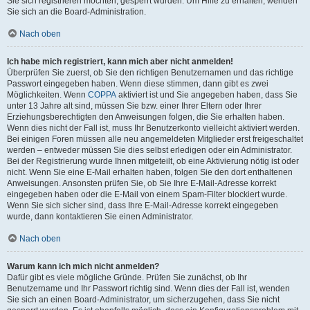
Sie sich registrieren möchten, gesperrt wurden. Um Hilfe zu erhalten, wenden
Sie sich an die Board-Administration.
Nach oben
Ich habe mich registriert, kann mich aber nicht anmelden!
Überprüfen Sie zuerst, ob Sie den richtigen Benutzernamen und das richtige
Passwort eingegeben haben. Wenn diese stimmen, dann gibt es zwei
Möglichkeiten. Wenn
COPPA
aktiviert ist und Sie angegeben haben, dass Sie
unter 13 Jahre alt sind, müssen Sie bzw. einer Ihrer Eltern oder Ihrer
Erziehungsberechtigten den Anweisungen folgen, die Sie erhalten haben.
Wenn dies nicht der Fall ist, muss Ihr Benutzerkonto vielleicht aktiviert werden.
Bei einigen Foren müssen alle neu angemeldeten Mitglieder erst freigeschaltet
werden – entweder müssen Sie dies selbst erledigen oder ein Administrator.
Bei der Registrierung wurde Ihnen mitgeteilt, ob eine Aktivierung nötig ist oder
nicht. Wenn Sie eine E-Mail erhalten haben, folgen Sie den dort enthaltenen
Anweisungen. Ansonsten prüfen Sie, ob Sie Ihre E-Mail-Adresse korrekt
eingegeben haben oder die E-Mail von einem Spam-Filter blockiert wurde.
Wenn Sie sich sicher sind, dass Ihre E-Mail-Adresse korrekt eingegeben
wurde, dann kontaktieren Sie einen Administrator.
Nach oben
Warum kann ich mich nicht anmelden?
Dafür gibt es viele mögliche Gründe. Prüfen Sie zunächst, ob Ihr
Benutzername und Ihr Passwort richtig sind. Wenn dies der Fall ist, wenden
Sie sich an einen Board-Administrator, um sicherzugehen, dass Sie nicht