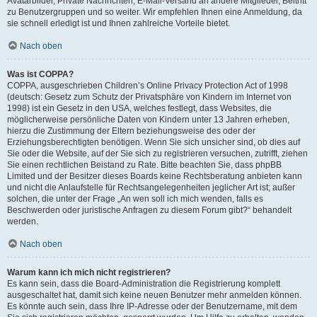
Avatarbilder, Private Nachrichten, E-Mail-Versand an andere Mitglieder, Beitritt
zu Benutzergruppen und so weiter. Wir empfehlen Ihnen eine Anmeldung, da
sie schnell erledigt ist und Ihnen zahlreiche Vorteile bietet.
Nach oben
Was ist COPPA?
COPPA, ausgeschrieben Children’s Online Privacy Protection Act of 1998
(deutsch: Gesetz zum Schutz der Privatsphäre von Kindern im Internet von
1998) ist ein Gesetz in den USA, welches festlegt, dass Websites, die
möglicherweise persönliche Daten von Kindern unter 13 Jahren erheben,
hierzu die Zustimmung der Eltern beziehungsweise des oder der
Erziehungsberechtigten benötigen. Wenn Sie sich unsicher sind, ob dies auf
Sie oder die Website, auf der Sie sich zu registrieren versuchen, zutrifft, ziehen
Sie einen rechtlichen Beistand zu Rate. Bitte beachten Sie, dass phpBB
Limited und der Besitzer dieses Boards keine Rechtsberatung anbieten kann
und nicht die Anlaufstelle für Rechtsangelegenheiten jeglicher Art ist; außer
solchen, die unter der Frage „An wen soll ich mich wenden, falls es
Beschwerden oder juristische Anfragen zu diesem Forum gibt?“ behandelt
werden.
Nach oben
Warum kann ich mich nicht registrieren?
Es kann sein, dass die Board-Administration die Registrierung komplett
ausgeschaltet hat, damit sich keine neuen Benutzer mehr anmelden können.
Es könnte auch sein, dass Ihre IP-Adresse oder der Benutzername, mit dem