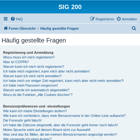
SIG 200
FAQ
Registrieren
Anmelden
S
Foren-Übersicht
Häufig gestellte Fragen
u
Häufig gestellte Fragen
c
h
Registrierung und Anmeldung
Wozu muss ich mich registrieren?
e
Was ist COPPA?
Warum kann ich mich nicht registrieren?
Ich habe mich registriert, kann mich aber nicht anmelden!
Warum kann ich mich nicht anmelden?
Ich habe mich vor einiger Zeit registriert, kann mich aber nicht mehr anmelden?!
Ich habe mein Passwort vergessen!
Warum werde ich automatisch abgemeldet?
Wozu ist die Funktion „Alle Cookies löschen“?
Benutzerpräferenzen und -einstellungen
Wie kann ich meine Einstellungen ändern?
Wie kann ich verhindern, dass mein Benutzername in der Online-Liste auftaucht?
Die Forenuhr geht falsch!
Ich habe die Zeitzone eingestellt, aber die Forenuhr geht immer noch falsch!
Meine Sprache steht auf diesem Board nicht zur Auswahl!
Was sind das für Bilder, die bei meinem Benutzernamen angezeigt werden?
Wie verwende ich einen Avatar?