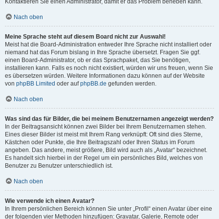
Kontaktieren Sie einen Administrator, damit er das Problem beheben kann.
Nach oben
Meine Sprache steht auf diesem Board nicht zur Auswahl!
Meist hat die Board-Administration entweder Ihre Sprache nicht installiert oder
niemand hat das Forum bislang in Ihre Sprache übersetzt. Fragen Sie ggf.
einen Board-Administrator, ob er das Sprachpaket, das Sie benötigen,
installieren kann. Falls es noch nicht existiert, würden wir uns freuen, wenn Sie
es übersetzen würden. Weitere Informationen dazu können auf der Website
von
phpBB Limited
oder auf
phpBB.de
gefunden werden.
Nach oben
Was sind das für Bilder, die bei meinem Benutzernamen angezeigt werden?
In der Beitragsansicht können zwei Bilder bei Ihrem Benutzernamen stehen.
Eines dieser Bilder ist meist mit Ihrem Rang verknüpft: Oft sind dies Sterne,
Kästchen oder Punkte, die Ihre Beitragszahl oder Ihren Status im Forum
angeben. Das andere, meist größere, Bild wird auch als „Avatar“ bezeichnet.
Es handelt sich hierbei in der Regel um ein persönliches Bild, welches von
Benutzer zu Benutzer unterschiedlich ist.
Nach oben
Wie verwende ich einen Avatar?
In Ihrem persönlichen Bereich können Sie unter „Profil“ einen Avatar über eine
der folgenden vier Methoden hinzufügen: Gravatar, Galerie, Remote oder