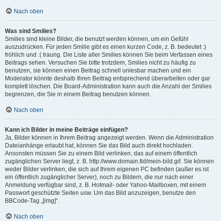
Nach oben
Was sind Smilies?
Smilies sind kleine Bilder, die benutzt werden können, um ein Gefühl
auszudrücken. Für jeden Smilie gibt es einen kurzen Code, z. B. bedeutet :)
fröhlich und :( traurig. Die Liste aller Smilies können Sie beim Verfassen eines
Beitrags sehen. Versuchen Sie bitte trotzdem, Smilies nicht zu häufig zu
benutzen, sie können einen Beitrag schnell unlesbar machen und ein
Moderator könnte deshalb Ihren Beitrag entsprechend überarbeiten oder gar
komplett löschen. Die Board-Administration kann auch die Anzahl der Smilies
begrenzen, die Sie in einem Beitrag benutzen können.
Nach oben
Kann ich Bilder in meine Beiträge einfügen?
Ja, Bilder können in Ihrem Beitrag angezeigt werden. Wenn die Administration
Dateianhänge erlaubt hat, können Sie das Bild auch direkt hochladen.
Ansonsten müssen Sie zu einem Bild verlinken, das auf einem öffentlich
zugänglichen Server liegt, z. B. http://www.domain.tld/mein-bild.gif. Sie können
weder Bilder verlinken, die sich auf Ihrem eigenen PC befinden (außer es ist
ein öffentlich zugänglicher Server), noch zu Bildern, die nur nach einer
Anmeldung verfügbar sind, z. B. Hotmail- oder Yahoo-Mailboxen, mit einem
Passwort geschützte Seiten usw. Um das Bild anzuzeigen, benutze den
BBCode-Tag „[img]“.
Nach oben