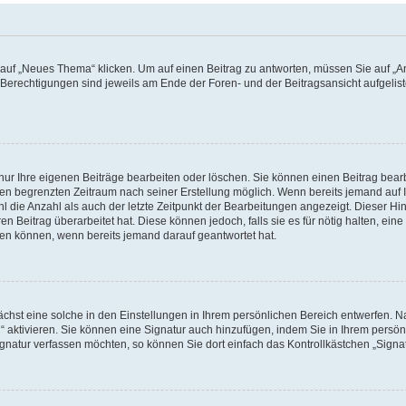
f „Neues Thema“ klicken. Um auf einen Beitrag zu antworten, müssen Sie auf „Ant
e Berechtigungen sind jeweils am Ende der Foren- und der Beitragsansicht aufgeliste
nur Ihre eigenen Beiträge bearbeiten oder löschen. Sie können einen Beitrag bear
nen begrenzten Zeitraum nach seiner Erstellung möglich. Wenn bereits jemand auf Ih
 die Anzahl als auch der letzte Zeitpunkt der Bearbeitungen angezeigt. Dieser Hi
 Beitrag überarbeitet hat. Diese können jedoch, falls sie es für nötig halten, eine 
hen können, wenn bereits jemand darauf geantwortet hat.
hst eine solche in den Einstellungen in Ihrem persönlichen Bereich entwerfen. Na
 aktivieren. Sie können eine Signatur auch hinzufügen, indem Sie in Ihrem persö
gnatur verfassen möchten, so können Sie dort einfach das Kontrollkästchen „Signa