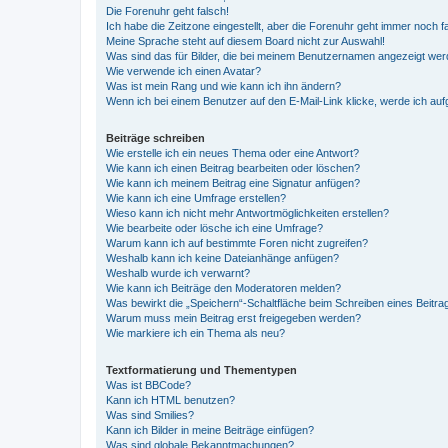
Die Forenuhr geht falsch!
Ich habe die Zeitzone eingestellt, aber die Forenuhr geht immer noch f
Meine Sprache steht auf diesem Board nicht zur Auswahl!
Was sind das für Bilder, die bei meinem Benutzernamen angezeigt we
Wie verwende ich einen Avatar?
Was ist mein Rang und wie kann ich ihn ändern?
Wenn ich bei einem Benutzer auf den E-Mail-Link klicke, werde ich au
Beiträge schreiben
Wie erstelle ich ein neues Thema oder eine Antwort?
Wie kann ich einen Beitrag bearbeiten oder löschen?
Wie kann ich meinem Beitrag eine Signatur anfügen?
Wie kann ich eine Umfrage erstellen?
Wieso kann ich nicht mehr Antwortmöglichkeiten erstellen?
Wie bearbeite oder lösche ich eine Umfrage?
Warum kann ich auf bestimmte Foren nicht zugreifen?
Weshalb kann ich keine Dateianhänge anfügen?
Weshalb wurde ich verwarnt?
Wie kann ich Beiträge den Moderatoren melden?
Was bewirkt die „Speichern“-Schaltfläche beim Schreiben eines Beitra
Warum muss mein Beitrag erst freigegeben werden?
Wie markiere ich ein Thema als neu?
Textformatierung und Thementypen
Was ist BBCode?
Kann ich HTML benutzen?
Was sind Smilies?
Kann ich Bilder in meine Beiträge einfügen?
Was sind globale Bekanntmachungen?