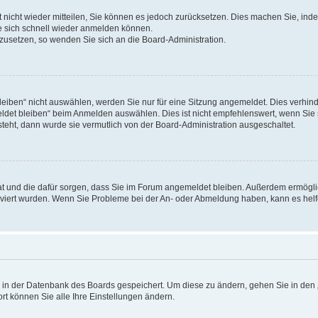
rt nicht wieder mitteilen, Sie können es jedoch zurücksetzen. Dies machen Sie, in
e sich schnell wieder anmelden können.
ckzusetzen, so wenden Sie sich an die Board-Administration.
ben“ nicht auswählen, werden Sie nur für eine Sitzung angemeldet. Dies verhinde
et bleiben“ beim Anmelden auswählen. Dies ist nicht empfehlenswert, wenn Sie s
steht, dann wurde sie vermutlich von der Board-Administration ausgeschaltet.
 hat und die dafür sorgen, dass Sie im Forum angemeldet bleiben. Außerdem ermögl
ktiviert wurden. Wenn Sie Probleme bei der An- oder Abmeldung haben, kann es hel
en in der Datenbank des Boards gespeichert. Um diese zu ändern, gehen Sie in den 
rt können Sie alle Ihre Einstellungen ändern.