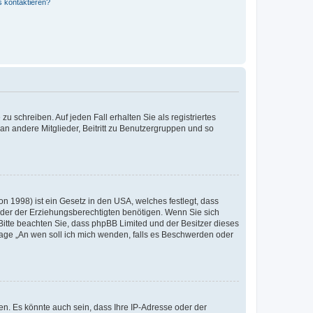
s kontaktieren?
u schreiben. Auf jeden Fall erhalten Sie als registriertes
 an andere Mitglieder, Beitritt zu Benutzergruppen und so
n 1998) ist ein Gesetz in den USA, welches festlegt, dass
der der Erziehungsberechtigten benötigen. Wenn Sie sich
e. Bitte beachten Sie, dass phpBB Limited und der Besitzer dieses
Frage „An wen soll ich mich wenden, falls es Beschwerden oder
n. Es könnte auch sein, dass Ihre IP-Adresse oder der