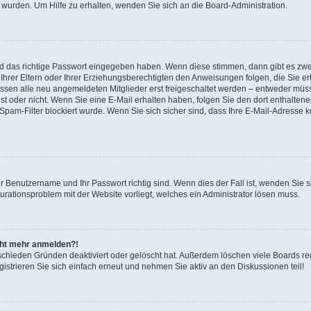
 wurden. Um Hilfe zu erhalten, wenden Sie sich an die Board-Administration.
nd das richtige Passwort eingegeben haben. Wenn diese stimmen, dann gibt es zw
Ihrer Eltern oder Ihrer Erziehungsberechtigten den Anweisungen folgen, die Sie erh
üssen alle neu angemeldeten Mitglieder erst freigeschaltet werden – entweder müsse
 ist oder nicht. Wenn Sie eine E-Mail erhalten haben, folgen Sie den dort enthalte
pam-Filter blockiert wurde. Wenn Sie sich sicher sind, dass Ihre E-Mail-Adresse 
hr Benutzername und Ihr Passwort richtig sind. Wenn dies der Fall ist, wenden Sie
gurationsproblem mit der Website vorliegt, welches ein Administrator lösen muss.
icht mehr anmelden?!
schieden Gründen deaktiviert oder gelöscht hat. Außerdem löschen viele Boards reg
strieren Sie sich einfach erneut und nehmen Sie aktiv an den Diskussionen teil!