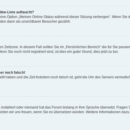
ine-Liste auftaucht?
 eine Option „Meinen Online-Status während dieser Sitzung verbergen“. Wenn Sie d
rden dann als unsichtbarer Besucher gezählt.
n Zeitzone. In diesem Fall sollten Sie im „Persönlichen Bereich“ die für Sie passend
 Sie noch nicht registriert sind, ist dies ein guter Grund, dies jetzt zu tun.
mer noch falsch!
ellt haben und die Zeit trotzdem noch falsch ist, geht die Uhr des Servers vermutlic
 installiert oder niemand hat das Forum bislang in Ihre Sprache übersetzt. Fragen 
t, würden wir uns freuen, wenn Sie es übersetzen würden. Weitere Informationen da