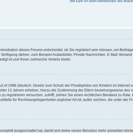
Wie kann ich einen Administrator des Board
nistration dieses Forums entscheidet, ob Sie registriert sein müssen, um Beiträge z
ur Verfügung stehen: zum Beispiel Avatarbilder, Private Nachrichten, E-Mail-Versand
igt ist und Ihnen zahlreiche Vorteile bietet.
t of 1998 (deutsch: Gesetz zum Schutz der Privatsphäre von Kindern im Internet vo
unter 13 Jahren erheben, hierzu die Zustimmung der Eltern beziehungsweise des o
h zu registrieren versuchen, zutrifft, ziehen Sie einen rechtlichen Beistand zu Rat
stelle für Rechtsangelegenheiten jeglicher Art ist; außer solchen, die unter der 
.
 komplett ausgeschaltet hat, damit sich keine neuen Benutzer mehr anmelden könne