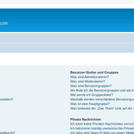
 1/200
Benutzer-Stufen und Gruppen
Was sind Administratoren?
Was sind Moderatoren?
Was sind Benutzergruppen?
Wo finde ich die Benutzergruppen und wie tr
Wie werde ich Gruppenleiter?
anmelden?!
Weshalb werden verschiedene Benutzergrupp
Was ist eine Hauptgruppe?
Was bedeutet der „Das Team“-Link auf der S
Private Nachrichten
Ich kann keine Privaten Nachrichten versch
Ich bekomme ständig unerwünschte Private
auftaucht?
Ich habe eine Spam-E-Mail von einem Mitgli