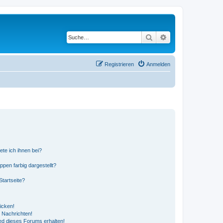
Suche
Erweiterte Suche
Registrieren
Anmelden
ete ich ihnen bei?
en farbig dargestellt?
tartseite?
icken!
 Nachrichten!
ed dieses Forums erhalten!