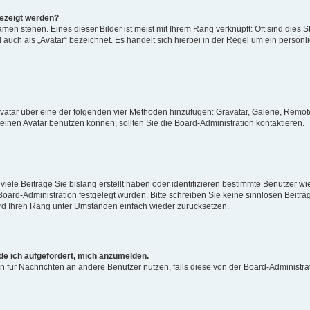
gezeigt werden?
men stehen. Eines dieser Bilder ist meist mit Ihrem Rang verknüpft: Oft sind dies S
auch als „Avatar“ bezeichnet. Es handelt sich hierbei in der Regel um ein persönl
 Avatar über eine der folgenden vier Methoden hinzufügen: Gravatar, Galerie, Rem
inen Avatar benutzen können, sollten Sie die Board-Administration kontaktieren.
iele Beiträge Sie bislang erstellt haben oder identifizieren bestimmte Benutzer
 Board-Administration festgelegt wurden. Bitte schreiben Sie keine sinnlosen Beit
wird Ihren Rang unter Umständen einfach wieder zurücksetzen.
rde ich aufgefordert, mich anzumelden.
ion für Nachrichten an andere Benutzer nutzen, falls diese von der Board-Administ