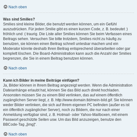
Nach oben
Was sind Smilies?
Smilies sind kleine Bilder, die benutzt werden können, um ein Gefühl
auszudrücken. Für jeden Smilie gibt es einen kurzen Code, z. B. bedeutet :)
fröhlich und :( traurig. Die Liste aller Smilies können Sie beim Verfassen eines
Beitrags sehen. Versuchen Sie bitte trotzdem, Smilies nicht zu häufig zu
benutzen, sie können einen Beitrag schnell unlesbar machen und ein
Moderator könnte deshalb Ihren Beitrag entsprechend überarbeiten oder gar
komplett löschen. Die Board-Administration kann auch die Anzahl der Smilies
begrenzen, die Sie in einem Beitrag benutzen können.
Nach oben
Kann ich Bilder in meine Beiträge einfügen?
Ja, Bilder können in Ihrem Beitrag angezeigt werden. Wenn die Administration
Dateianhänge erlaubt hat, können Sie das Bild auch direkt hochladen.
Ansonsten müssen Sie zu einem Bild verlinken, das auf einem öffentlich
zugänglichen Server liegt, z. B. http://www.domain.tld/mein-bild.gif. Sie können
weder Bilder verlinken, die sich auf Ihrem eigenen PC befinden (außer es ist
ein öffentlich zugänglicher Server), noch zu Bildern, die nur nach einer
Anmeldung verfügbar sind, z. B. Hotmail- oder Yahoo-Mailboxen, mit einem
Passwort geschützte Seiten usw. Um das Bild anzuzeigen, benutze den
BBCode-Tag „[img]“.
Nach oben