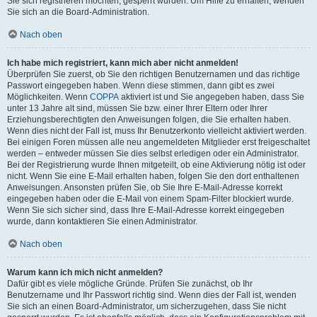
Sie sich registrieren möchten, gesperrt wurden. Um Hilfe zu erhalten, wenden
Sie sich an die Board-Administration.
Nach oben
Ich habe mich registriert, kann mich aber nicht anmelden!
Überprüfen Sie zuerst, ob Sie den richtigen Benutzernamen und das richtige
Passwort eingegeben haben. Wenn diese stimmen, dann gibt es zwei
Möglichkeiten. Wenn
COPPA
aktiviert ist und Sie angegeben haben, dass Sie
unter 13 Jahre alt sind, müssen Sie bzw. einer Ihrer Eltern oder Ihrer
Erziehungsberechtigten den Anweisungen folgen, die Sie erhalten haben.
Wenn dies nicht der Fall ist, muss Ihr Benutzerkonto vielleicht aktiviert werden.
Bei einigen Foren müssen alle neu angemeldeten Mitglieder erst freigeschaltet
werden – entweder müssen Sie dies selbst erledigen oder ein Administrator.
Bei der Registrierung wurde Ihnen mitgeteilt, ob eine Aktivierung nötig ist oder
nicht. Wenn Sie eine E-Mail erhalten haben, folgen Sie den dort enthaltenen
Anweisungen. Ansonsten prüfen Sie, ob Sie Ihre E-Mail-Adresse korrekt
eingegeben haben oder die E-Mail von einem Spam-Filter blockiert wurde.
Wenn Sie sich sicher sind, dass Ihre E-Mail-Adresse korrekt eingegeben
wurde, dann kontaktieren Sie einen Administrator.
Nach oben
Warum kann ich mich nicht anmelden?
Dafür gibt es viele mögliche Gründe. Prüfen Sie zunächst, ob Ihr
Benutzername und Ihr Passwort richtig sind. Wenn dies der Fall ist, wenden
Sie sich an einen Board-Administrator, um sicherzugehen, dass Sie nicht