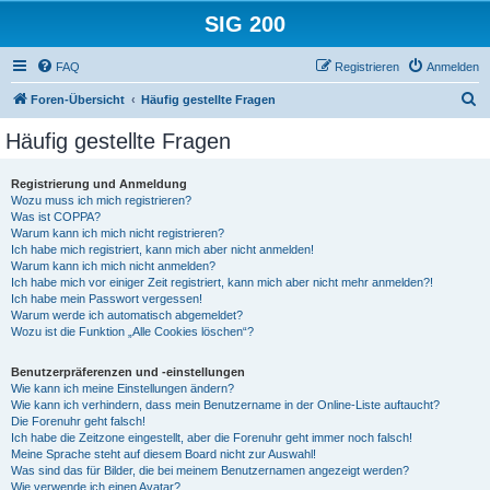
SIG 200
FAQ
Registrieren
Anmelden
S
Foren-Übersicht
Häufig gestellte Fragen
u
Häufig gestellte Fragen
c
h
Registrierung und Anmeldung
Wozu muss ich mich registrieren?
e
Was ist COPPA?
Warum kann ich mich nicht registrieren?
Ich habe mich registriert, kann mich aber nicht anmelden!
Warum kann ich mich nicht anmelden?
Ich habe mich vor einiger Zeit registriert, kann mich aber nicht mehr anmelden?!
Ich habe mein Passwort vergessen!
Warum werde ich automatisch abgemeldet?
Wozu ist die Funktion „Alle Cookies löschen“?
Benutzerpräferenzen und -einstellungen
Wie kann ich meine Einstellungen ändern?
Wie kann ich verhindern, dass mein Benutzername in der Online-Liste auftaucht?
Die Forenuhr geht falsch!
Ich habe die Zeitzone eingestellt, aber die Forenuhr geht immer noch falsch!
Meine Sprache steht auf diesem Board nicht zur Auswahl!
Was sind das für Bilder, die bei meinem Benutzernamen angezeigt werden?
Wie verwende ich einen Avatar?