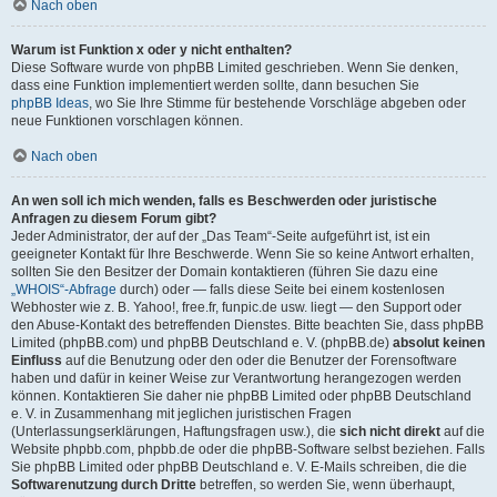
Nach oben
Warum ist Funktion x oder y nicht enthalten?
Diese Software wurde von phpBB Limited geschrieben. Wenn Sie denken,
dass eine Funktion implementiert werden sollte, dann besuchen Sie
phpBB Ideas
, wo Sie Ihre Stimme für bestehende Vorschläge abgeben oder
neue Funktionen vorschlagen können.
Nach oben
An wen soll ich mich wenden, falls es Beschwerden oder juristische
Anfragen zu diesem Forum gibt?
Jeder Administrator, der auf der „Das Team“-Seite aufgeführt ist, ist ein
geeigneter Kontakt für Ihre Beschwerde. Wenn Sie so keine Antwort erhalten,
sollten Sie den Besitzer der Domain kontaktieren (führen Sie dazu eine
„WHOIS“-Abfrage
durch) oder — falls diese Seite bei einem kostenlosen
Webhoster wie z. B. Yahoo!, free.fr, funpic.de usw. liegt — den Support oder
den Abuse-Kontakt des betreffenden Dienstes. Bitte beachten Sie, dass phpBB
Limited (phpBB.com) und phpBB Deutschland e. V. (phpBB.de)
absolut keinen
Einfluss
auf die Benutzung oder den oder die Benutzer der Forensoftware
haben und dafür in keiner Weise zur Verantwortung herangezogen werden
können. Kontaktieren Sie daher nie phpBB Limited oder phpBB Deutschland
e. V. in Zusammenhang mit jeglichen juristischen Fragen
(Unterlassungserklärungen, Haftungsfragen usw.), die
sich nicht direkt
auf die
Website phpbb.com, phpbb.de oder die phpBB-Software selbst beziehen. Falls
Sie phpBB Limited oder phpBB Deutschland e. V. E-Mails schreiben, die die
Softwarenutzung durch Dritte
betreffen, so werden Sie, wenn überhaupt,