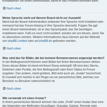
Kontaktieren Sie einen Administrator, damit er das Problem beheben kann.
Nach oben
Meine Sprache steht auf diesem Board nicht zur Auswahl!
Meist hat die Board-Administration entweder Ihre Sprache nicht installiert oder
niemand hat das Forum bislang in Ihre Sprache übersetzt. Fragen Sie ggf.
einen Board-Administrator, ob er das Sprachpaket, das Sie benötigen,
installieren kann. Falls es noch nicht existiert, würden wir uns freuen, wenn Sie
es übersetzen würden. Weitere Informationen dazu können auf der Website
von
phpBB Limited
oder auf
phpBB.de
gefunden werden.
Nach oben
Was sind das für Bilder, die bei meinem Benutzernamen angezeigt werden?
In der Beitragsansicht können zwei Bilder bei Ihrem Benutzernamen stehen.
Eines dieser Bilder ist meist mit Ihrem Rang verknüpft: Oft sind dies Sterne,
Kästchen oder Punkte, die Ihre Beitragszahl oder Ihren Status im Forum
angeben. Das andere, meist größere, Bild wird auch als „Avatar“ bezeichnet.
Es handelt sich hierbei in der Regel um ein persönliches Bild, welches von
Benutzer zu Benutzer unterschiedlich ist.
Nach oben
Wie verwende ich einen Avatar?
In Ihrem persönlichen Bereich können Sie unter „Profil“ einen Avatar über eine
der folgenden vier Methoden hinzufügen: Gravatar, Galerie, Remote oder