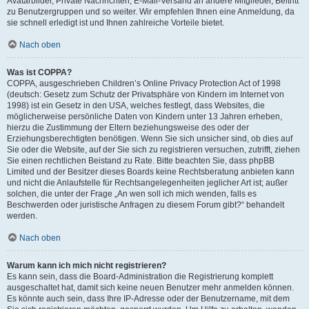
Avatarbilder, Private Nachrichten, E-Mail-Versand an andere Mitglieder, Beitritt
zu Benutzergruppen und so weiter. Wir empfehlen Ihnen eine Anmeldung, da
sie schnell erledigt ist und Ihnen zahlreiche Vorteile bietet.
Nach oben
Was ist COPPA?
COPPA, ausgeschrieben Children’s Online Privacy Protection Act of 1998
(deutsch: Gesetz zum Schutz der Privatsphäre von Kindern im Internet von
1998) ist ein Gesetz in den USA, welches festlegt, dass Websites, die
möglicherweise persönliche Daten von Kindern unter 13 Jahren erheben,
hierzu die Zustimmung der Eltern beziehungsweise des oder der
Erziehungsberechtigten benötigen. Wenn Sie sich unsicher sind, ob dies auf
Sie oder die Website, auf der Sie sich zu registrieren versuchen, zutrifft, ziehen
Sie einen rechtlichen Beistand zu Rate. Bitte beachten Sie, dass phpBB
Limited und der Besitzer dieses Boards keine Rechtsberatung anbieten kann
und nicht die Anlaufstelle für Rechtsangelegenheiten jeglicher Art ist; außer
solchen, die unter der Frage „An wen soll ich mich wenden, falls es
Beschwerden oder juristische Anfragen zu diesem Forum gibt?“ behandelt
werden.
Nach oben
Warum kann ich mich nicht registrieren?
Es kann sein, dass die Board-Administration die Registrierung komplett
ausgeschaltet hat, damit sich keine neuen Benutzer mehr anmelden können.
Es könnte auch sein, dass Ihre IP-Adresse oder der Benutzername, mit dem