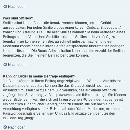
Nach oben
Was sind Smilies?
Smilies sind kleine Bilder, die benutzt werden können, um ein Gefühl
auszudrücken. Für jeden Smilie gibt es einen kurzen Code, z. B. bedeutet :)
fröhlich und :( traurig. Die Liste aller Smilies können Sie beim Verfassen eines
Beitrags sehen. Versuchen Sie bitte trotzdem, Smilies nicht zu häufig zu
benutzen, sie können einen Beitrag schnell unlesbar machen und ein
Moderator könnte deshalb Ihren Beitrag entsprechend überarbeiten oder gar
komplett löschen. Die Board-Administration kann auch die Anzahl der Smilies
begrenzen, die Sie in einem Beitrag benutzen können.
Nach oben
Kann ich Bilder in meine Beiträge einfügen?
Ja, Bilder können in Ihrem Beitrag angezeigt werden. Wenn die Administration
Dateianhänge erlaubt hat, können Sie das Bild auch direkt hochladen.
Ansonsten müssen Sie zu einem Bild verlinken, das auf einem öffentlich
zugänglichen Server liegt, z. B. http://www.domain.tld/mein-bild.gif. Sie können
weder Bilder verlinken, die sich auf Ihrem eigenen PC befinden (außer es ist
ein öffentlich zugänglicher Server), noch zu Bildern, die nur nach einer
Anmeldung verfügbar sind, z. B. Hotmail- oder Yahoo-Mailboxen, mit einem
Passwort geschützte Seiten usw. Um das Bild anzuzeigen, benutze den
BBCode-Tag „[img]“.
Nach oben