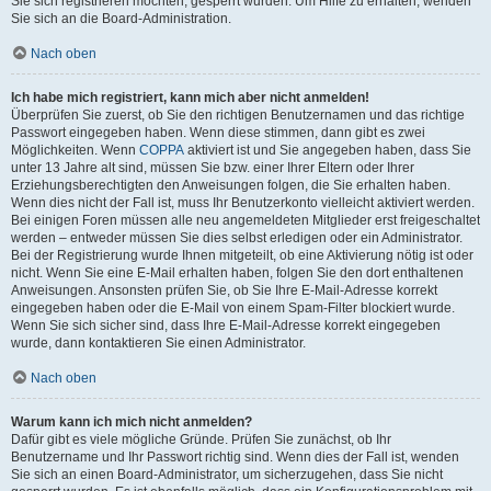
Sie sich registrieren möchten, gesperrt wurden. Um Hilfe zu erhalten, wenden
Sie sich an die Board-Administration.
Nach oben
Ich habe mich registriert, kann mich aber nicht anmelden!
Überprüfen Sie zuerst, ob Sie den richtigen Benutzernamen und das richtige
Passwort eingegeben haben. Wenn diese stimmen, dann gibt es zwei
Möglichkeiten. Wenn
COPPA
aktiviert ist und Sie angegeben haben, dass Sie
unter 13 Jahre alt sind, müssen Sie bzw. einer Ihrer Eltern oder Ihrer
Erziehungsberechtigten den Anweisungen folgen, die Sie erhalten haben.
Wenn dies nicht der Fall ist, muss Ihr Benutzerkonto vielleicht aktiviert werden.
Bei einigen Foren müssen alle neu angemeldeten Mitglieder erst freigeschaltet
werden – entweder müssen Sie dies selbst erledigen oder ein Administrator.
Bei der Registrierung wurde Ihnen mitgeteilt, ob eine Aktivierung nötig ist oder
nicht. Wenn Sie eine E-Mail erhalten haben, folgen Sie den dort enthaltenen
Anweisungen. Ansonsten prüfen Sie, ob Sie Ihre E-Mail-Adresse korrekt
eingegeben haben oder die E-Mail von einem Spam-Filter blockiert wurde.
Wenn Sie sich sicher sind, dass Ihre E-Mail-Adresse korrekt eingegeben
wurde, dann kontaktieren Sie einen Administrator.
Nach oben
Warum kann ich mich nicht anmelden?
Dafür gibt es viele mögliche Gründe. Prüfen Sie zunächst, ob Ihr
Benutzername und Ihr Passwort richtig sind. Wenn dies der Fall ist, wenden
Sie sich an einen Board-Administrator, um sicherzugehen, dass Sie nicht