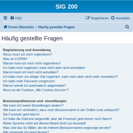
SIG 200
FAQ
Registrieren
Anmelden
S
Foren-Übersicht
Häufig gestellte Fragen
u
Häufig gestellte Fragen
c
h
Registrierung und Anmeldung
Wozu muss ich mich registrieren?
e
Was ist COPPA?
Warum kann ich mich nicht registrieren?
Ich habe mich registriert, kann mich aber nicht anmelden!
Warum kann ich mich nicht anmelden?
Ich habe mich vor einiger Zeit registriert, kann mich aber nicht mehr anmelden?!
Ich habe mein Passwort vergessen!
Warum werde ich automatisch abgemeldet?
Wozu ist die Funktion „Alle Cookies löschen“?
Benutzerpräferenzen und -einstellungen
Wie kann ich meine Einstellungen ändern?
Wie kann ich verhindern, dass mein Benutzername in der Online-Liste auftaucht?
Die Forenuhr geht falsch!
Ich habe die Zeitzone eingestellt, aber die Forenuhr geht immer noch falsch!
Meine Sprache steht auf diesem Board nicht zur Auswahl!
Was sind das für Bilder, die bei meinem Benutzernamen angezeigt werden?
Wie verwende ich einen Avatar?