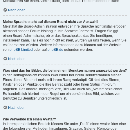
Kontaktieren Sie einen Administrator, damit er das Problem beheben kann.
Nach oben
Meine Sprache steht auf diesem Board nicht zur Auswahl!
Meist hat die Board-Administration entweder Ihre Sprache nicht installiert oder
niemand hat das Forum bislang in Ihre Sprache übersetzt. Fragen Sie ggf.
einen Board-Administrator, ob er das Sprachpaket, das Sie benötigen,
installieren kann. Falls es noch nicht existiert, würden wir uns freuen, wenn Sie
es übersetzen würden. Weitere Informationen dazu können auf der Website
von
phpBB Limited
oder auf
phpBB.de
gefunden werden.
Nach oben
Was sind das für Bilder, die bei meinem Benutzernamen angezeigt werden?
In der Beitragsansicht können zwei Bilder bei Ihrem Benutzernamen stehen.
Eines dieser Bilder ist meist mit Ihrem Rang verknüpft: Oft sind dies Sterne,
Kästchen oder Punkte, die Ihre Beitragszahl oder Ihren Status im Forum
angeben. Das andere, meist größere, Bild wird auch als „Avatar“ bezeichnet.
Es handelt sich hierbei in der Regel um ein persönliches Bild, welches von
Benutzer zu Benutzer unterschiedlich ist.
Nach oben
Wie verwende ich einen Avatar?
In Ihrem persönlichen Bereich können Sie unter „Profil“ einen Avatar über eine
der folgenden vier Methoden hinzufügen: Gravatar, Galerie, Remote oder