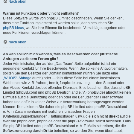
Nach oben
Warum ist Funktion x oder y nicht enthalten?
Diese Software wurde von phpBB Limited geschrieben. Wenn Sie denken,
dass eine Funktion implementiert werden sollte, dann besuchen Sie
phpBB Ideas
, wo Sie Ihre Stimme für bestehende Vorschläge abgeben oder
neue Funktionen vorschlagen können.
Nach oben
An wen soll ich mich wenden, falls es Beschwerden oder juristische
Anfragen zu diesem Forum gibt?
Jeder Administrator, der auf der „Das Team“-Seite aufgeführt ist, ist ein
geeigneter Kontakt für Ihre Beschwerde. Wenn Sie so keine Antwort erhalten,
sollten Sie den Besitzer der Domain kontaktieren (führen Sie dazu eine
„WHOIS“-Abfrage
durch) oder — falls diese Seite bei einem kostenlosen
Webhoster wie z. B. Yahoo!, free.fr, funpic.de usw. liegt — den Support oder
den Abuse-Kontakt des betreffenden Dienstes. Bitte beachten Sie, dass phpBB
Limited (phpBB.com) und phpBB Deutschland e. V. (phpBB.de)
absolut keinen
Einfluss
auf die Benutzung oder den oder die Benutzer der Forensoftware
haben und dafür in keiner Weise zur Verantwortung herangezogen werden
können. Kontaktieren Sie daher nie phpBB Limited oder phpBB Deutschland
e. V. in Zusammenhang mit jeglichen juristischen Fragen
(Unterlassungserklärungen, Haftungsfragen usw.), die
sich nicht direkt
auf die
Website phpbb.com, phpbb.de oder die phpBB-Software selbst beziehen. Falls
Sie phpBB Limited oder phpBB Deutschland e. V. E-Mails schreiben, die die
Softwarenutzung durch Dritte
betreffen, so werden Sie, wenn überhaupt,