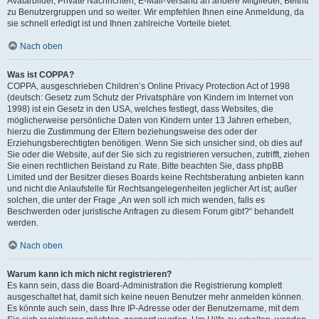
Avatarbilder, Private Nachrichten, E-Mail-Versand an andere Mitglieder, Beitritt
zu Benutzergruppen und so weiter. Wir empfehlen Ihnen eine Anmeldung, da
sie schnell erledigt ist und Ihnen zahlreiche Vorteile bietet.
Nach oben
Was ist COPPA?
COPPA, ausgeschrieben Children’s Online Privacy Protection Act of 1998
(deutsch: Gesetz zum Schutz der Privatsphäre von Kindern im Internet von
1998) ist ein Gesetz in den USA, welches festlegt, dass Websites, die
möglicherweise persönliche Daten von Kindern unter 13 Jahren erheben,
hierzu die Zustimmung der Eltern beziehungsweise des oder der
Erziehungsberechtigten benötigen. Wenn Sie sich unsicher sind, ob dies auf
Sie oder die Website, auf der Sie sich zu registrieren versuchen, zutrifft, ziehen
Sie einen rechtlichen Beistand zu Rate. Bitte beachten Sie, dass phpBB
Limited und der Besitzer dieses Boards keine Rechtsberatung anbieten kann
und nicht die Anlaufstelle für Rechtsangelegenheiten jeglicher Art ist; außer
solchen, die unter der Frage „An wen soll ich mich wenden, falls es
Beschwerden oder juristische Anfragen zu diesem Forum gibt?“ behandelt
werden.
Nach oben
Warum kann ich mich nicht registrieren?
Es kann sein, dass die Board-Administration die Registrierung komplett
ausgeschaltet hat, damit sich keine neuen Benutzer mehr anmelden können.
Es könnte auch sein, dass Ihre IP-Adresse oder der Benutzername, mit dem