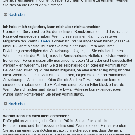
Sie sich registrieren möchten, gesperrt wurden. Um Hilfe zu erhalten, wenden
Sie sich an die Board-Administration.
Nach oben
Ich habe mich registriert, kann mich aber nicht anmelden!
Überprüfen Sie zuerst, ob Sie den richtigen Benutzernamen und das richtige
Passwort eingegeben haben. Wenn diese stimmen, dann gibt es zwei
Möglichkeiten. Wenn
COPPA
aktiviert ist und Sie angegeben haben, dass Sie
unter 13 Jahre alt sind, müssen Sie bzw. einer Ihrer Eltern oder Ihrer
Erziehungsberechtigten den Anweisungen folgen, die Sie erhalten haben.
Wenn dies nicht der Fall ist, muss Ihr Benutzerkonto vielleicht aktiviert werden.
Bei einigen Foren müssen alle neu angemeldeten Mitglieder erst freigeschaltet
werden – entweder müssen Sie dies selbst erledigen oder ein Administrator.
Bei der Registrierung wurde Ihnen mitgeteilt, ob eine Aktivierung nötig ist oder
nicht. Wenn Sie eine E-Mail erhalten haben, folgen Sie den dort enthaltenen
Anweisungen. Ansonsten prüfen Sie, ob Sie Ihre E-Mail-Adresse korrekt
eingegeben haben oder die E-Mail von einem Spam-Filter blockiert wurde.
Wenn Sie sich sicher sind, dass Ihre E-Mail-Adresse korrekt eingegeben
wurde, dann kontaktieren Sie einen Administrator.
Nach oben
Warum kann ich mich nicht anmelden?
Dafür gibt es viele mögliche Gründe. Prüfen Sie zunächst, ob Ihr
Benutzername und Ihr Passwort richtig sind. Wenn dies der Fall ist, wenden
Sie sich an einen Board-Administrator, um sicherzugehen, dass Sie nicht