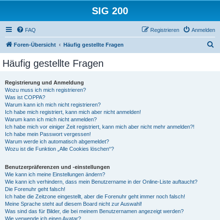
SIG 200
FAQ
Registrieren
Anmelden
S
Foren-Übersicht
Häufig gestellte Fragen
u
Häufig gestellte Fragen
c
h
Registrierung und Anmeldung
Wozu muss ich mich registrieren?
e
Was ist COPPA?
Warum kann ich mich nicht registrieren?
Ich habe mich registriert, kann mich aber nicht anmelden!
Warum kann ich mich nicht anmelden?
Ich habe mich vor einiger Zeit registriert, kann mich aber nicht mehr anmelden?!
Ich habe mein Passwort vergessen!
Warum werde ich automatisch abgemeldet?
Wozu ist die Funktion „Alle Cookies löschen“?
Benutzerpräferenzen und -einstellungen
Wie kann ich meine Einstellungen ändern?
Wie kann ich verhindern, dass mein Benutzername in der Online-Liste auftaucht?
Die Forenuhr geht falsch!
Ich habe die Zeitzone eingestellt, aber die Forenuhr geht immer noch falsch!
Meine Sprache steht auf diesem Board nicht zur Auswahl!
Was sind das für Bilder, die bei meinem Benutzernamen angezeigt werden?
Wie verwende ich einen Avatar?