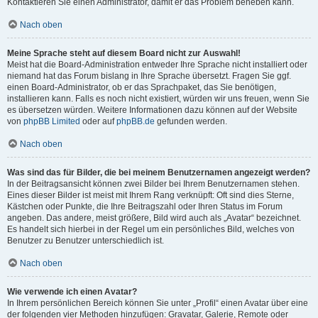
Kontaktieren Sie einen Administrator, damit er das Problem beheben kann.
Nach oben
Meine Sprache steht auf diesem Board nicht zur Auswahl!
Meist hat die Board-Administration entweder Ihre Sprache nicht installiert oder
niemand hat das Forum bislang in Ihre Sprache übersetzt. Fragen Sie ggf.
einen Board-Administrator, ob er das Sprachpaket, das Sie benötigen,
installieren kann. Falls es noch nicht existiert, würden wir uns freuen, wenn Sie
es übersetzen würden. Weitere Informationen dazu können auf der Website
von
phpBB Limited
oder auf
phpBB.de
gefunden werden.
Nach oben
Was sind das für Bilder, die bei meinem Benutzernamen angezeigt werden?
In der Beitragsansicht können zwei Bilder bei Ihrem Benutzernamen stehen.
Eines dieser Bilder ist meist mit Ihrem Rang verknüpft: Oft sind dies Sterne,
Kästchen oder Punkte, die Ihre Beitragszahl oder Ihren Status im Forum
angeben. Das andere, meist größere, Bild wird auch als „Avatar“ bezeichnet.
Es handelt sich hierbei in der Regel um ein persönliches Bild, welches von
Benutzer zu Benutzer unterschiedlich ist.
Nach oben
Wie verwende ich einen Avatar?
In Ihrem persönlichen Bereich können Sie unter „Profil“ einen Avatar über eine
der folgenden vier Methoden hinzufügen: Gravatar, Galerie, Remote oder