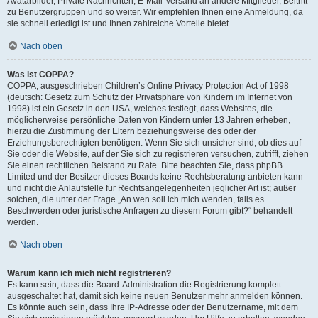
Avatarbilder, Private Nachrichten, E-Mail-Versand an andere Mitglieder, Beitritt
zu Benutzergruppen und so weiter. Wir empfehlen Ihnen eine Anmeldung, da
sie schnell erledigt ist und Ihnen zahlreiche Vorteile bietet.
Nach oben
Was ist COPPA?
COPPA, ausgeschrieben Children’s Online Privacy Protection Act of 1998
(deutsch: Gesetz zum Schutz der Privatsphäre von Kindern im Internet von
1998) ist ein Gesetz in den USA, welches festlegt, dass Websites, die
möglicherweise persönliche Daten von Kindern unter 13 Jahren erheben,
hierzu die Zustimmung der Eltern beziehungsweise des oder der
Erziehungsberechtigten benötigen. Wenn Sie sich unsicher sind, ob dies auf
Sie oder die Website, auf der Sie sich zu registrieren versuchen, zutrifft, ziehen
Sie einen rechtlichen Beistand zu Rate. Bitte beachten Sie, dass phpBB
Limited und der Besitzer dieses Boards keine Rechtsberatung anbieten kann
und nicht die Anlaufstelle für Rechtsangelegenheiten jeglicher Art ist; außer
solchen, die unter der Frage „An wen soll ich mich wenden, falls es
Beschwerden oder juristische Anfragen zu diesem Forum gibt?“ behandelt
werden.
Nach oben
Warum kann ich mich nicht registrieren?
Es kann sein, dass die Board-Administration die Registrierung komplett
ausgeschaltet hat, damit sich keine neuen Benutzer mehr anmelden können.
Es könnte auch sein, dass Ihre IP-Adresse oder der Benutzername, mit dem