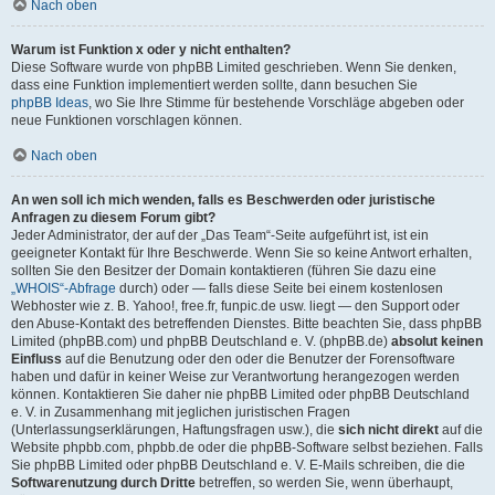
Nach oben
Warum ist Funktion x oder y nicht enthalten?
Diese Software wurde von phpBB Limited geschrieben. Wenn Sie denken,
dass eine Funktion implementiert werden sollte, dann besuchen Sie
phpBB Ideas
, wo Sie Ihre Stimme für bestehende Vorschläge abgeben oder
neue Funktionen vorschlagen können.
Nach oben
An wen soll ich mich wenden, falls es Beschwerden oder juristische
Anfragen zu diesem Forum gibt?
Jeder Administrator, der auf der „Das Team“-Seite aufgeführt ist, ist ein
geeigneter Kontakt für Ihre Beschwerde. Wenn Sie so keine Antwort erhalten,
sollten Sie den Besitzer der Domain kontaktieren (führen Sie dazu eine
„WHOIS“-Abfrage
durch) oder — falls diese Seite bei einem kostenlosen
Webhoster wie z. B. Yahoo!, free.fr, funpic.de usw. liegt — den Support oder
den Abuse-Kontakt des betreffenden Dienstes. Bitte beachten Sie, dass phpBB
Limited (phpBB.com) und phpBB Deutschland e. V. (phpBB.de)
absolut keinen
Einfluss
auf die Benutzung oder den oder die Benutzer der Forensoftware
haben und dafür in keiner Weise zur Verantwortung herangezogen werden
können. Kontaktieren Sie daher nie phpBB Limited oder phpBB Deutschland
e. V. in Zusammenhang mit jeglichen juristischen Fragen
(Unterlassungserklärungen, Haftungsfragen usw.), die
sich nicht direkt
auf die
Website phpbb.com, phpbb.de oder die phpBB-Software selbst beziehen. Falls
Sie phpBB Limited oder phpBB Deutschland e. V. E-Mails schreiben, die die
Softwarenutzung durch Dritte
betreffen, so werden Sie, wenn überhaupt,