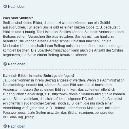
Nach oben
Was sind Smilies?
Smilies sind kleine Bilder, die benutzt werden können, um ein Gefühl
auszudrücken. Für jeden Smilie gibt es einen kurzen Code, z. B. bedeutet :)
fröhlich und :( traurig. Die Liste aller Smilies können Sie beim Verfassen eines
Beitrags sehen. Versuchen Sie bitte trotzdem, Smilies nicht zu häufig zu
benutzen, sie können einen Beitrag schnell unlesbar machen und ein
Moderator könnte deshalb Ihren Beitrag entsprechend überarbeiten oder gar
komplett löschen. Die Board-Administration kann auch die Anzahl der Smilies
begrenzen, die Sie in einem Beitrag benutzen können.
Nach oben
Kann ich Bilder in meine Beiträge einfügen?
Ja, Bilder können in Ihrem Beitrag angezeigt werden. Wenn die Administration
Dateianhänge erlaubt hat, können Sie das Bild auch direkt hochladen.
Ansonsten müssen Sie zu einem Bild verlinken, das auf einem öffentlich
zugänglichen Server liegt, z. B. http://www.domain.tld/mein-bild.gif. Sie können
weder Bilder verlinken, die sich auf Ihrem eigenen PC befinden (außer es ist
ein öffentlich zugänglicher Server), noch zu Bildern, die nur nach einer
Anmeldung verfügbar sind, z. B. Hotmail- oder Yahoo-Mailboxen, mit einem
Passwort geschützte Seiten usw. Um das Bild anzuzeigen, benutze den
BBCode-Tag „[img]“.
Nach oben