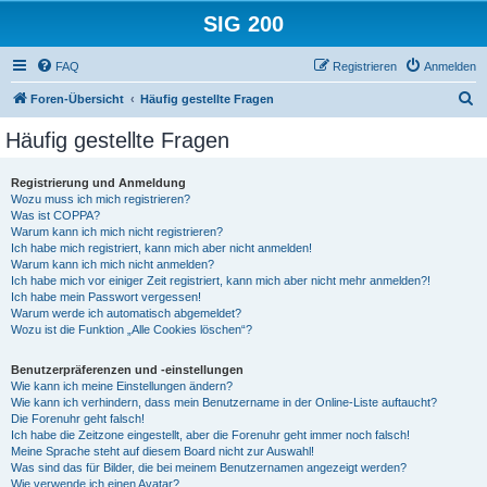
SIG 200
FAQ
Registrieren
Anmelden
S
Foren-Übersicht
Häufig gestellte Fragen
u
Häufig gestellte Fragen
c
h
Registrierung und Anmeldung
Wozu muss ich mich registrieren?
e
Was ist COPPA?
Warum kann ich mich nicht registrieren?
Ich habe mich registriert, kann mich aber nicht anmelden!
Warum kann ich mich nicht anmelden?
Ich habe mich vor einiger Zeit registriert, kann mich aber nicht mehr anmelden?!
Ich habe mein Passwort vergessen!
Warum werde ich automatisch abgemeldet?
Wozu ist die Funktion „Alle Cookies löschen“?
Benutzerpräferenzen und -einstellungen
Wie kann ich meine Einstellungen ändern?
Wie kann ich verhindern, dass mein Benutzername in der Online-Liste auftaucht?
Die Forenuhr geht falsch!
Ich habe die Zeitzone eingestellt, aber die Forenuhr geht immer noch falsch!
Meine Sprache steht auf diesem Board nicht zur Auswahl!
Was sind das für Bilder, die bei meinem Benutzernamen angezeigt werden?
Wie verwende ich einen Avatar?