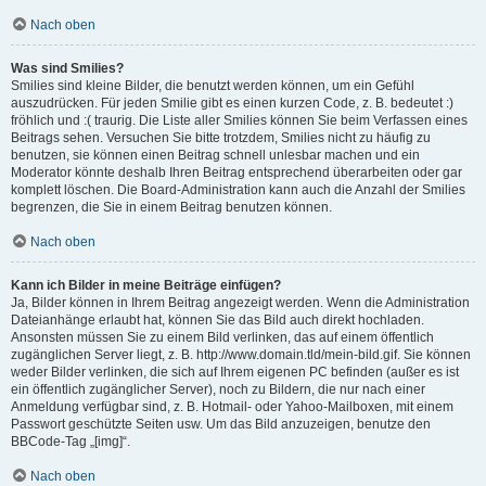
Nach oben
Was sind Smilies?
Smilies sind kleine Bilder, die benutzt werden können, um ein Gefühl
auszudrücken. Für jeden Smilie gibt es einen kurzen Code, z. B. bedeutet :)
fröhlich und :( traurig. Die Liste aller Smilies können Sie beim Verfassen eines
Beitrags sehen. Versuchen Sie bitte trotzdem, Smilies nicht zu häufig zu
benutzen, sie können einen Beitrag schnell unlesbar machen und ein
Moderator könnte deshalb Ihren Beitrag entsprechend überarbeiten oder gar
komplett löschen. Die Board-Administration kann auch die Anzahl der Smilies
begrenzen, die Sie in einem Beitrag benutzen können.
Nach oben
Kann ich Bilder in meine Beiträge einfügen?
Ja, Bilder können in Ihrem Beitrag angezeigt werden. Wenn die Administration
Dateianhänge erlaubt hat, können Sie das Bild auch direkt hochladen.
Ansonsten müssen Sie zu einem Bild verlinken, das auf einem öffentlich
zugänglichen Server liegt, z. B. http://www.domain.tld/mein-bild.gif. Sie können
weder Bilder verlinken, die sich auf Ihrem eigenen PC befinden (außer es ist
ein öffentlich zugänglicher Server), noch zu Bildern, die nur nach einer
Anmeldung verfügbar sind, z. B. Hotmail- oder Yahoo-Mailboxen, mit einem
Passwort geschützte Seiten usw. Um das Bild anzuzeigen, benutze den
BBCode-Tag „[img]“.
Nach oben