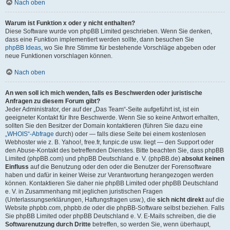
Nach oben
Warum ist Funktion x oder y nicht enthalten?
Diese Software wurde von phpBB Limited geschrieben. Wenn Sie denken,
dass eine Funktion implementiert werden sollte, dann besuchen Sie
phpBB Ideas
, wo Sie Ihre Stimme für bestehende Vorschläge abgeben oder
neue Funktionen vorschlagen können.
Nach oben
An wen soll ich mich wenden, falls es Beschwerden oder juristische
Anfragen zu diesem Forum gibt?
Jeder Administrator, der auf der „Das Team“-Seite aufgeführt ist, ist ein
geeigneter Kontakt für Ihre Beschwerde. Wenn Sie so keine Antwort erhalten,
sollten Sie den Besitzer der Domain kontaktieren (führen Sie dazu eine
„WHOIS“-Abfrage
durch) oder — falls diese Seite bei einem kostenlosen
Webhoster wie z. B. Yahoo!, free.fr, funpic.de usw. liegt — den Support oder
den Abuse-Kontakt des betreffenden Dienstes. Bitte beachten Sie, dass phpBB
Limited (phpBB.com) und phpBB Deutschland e. V. (phpBB.de)
absolut keinen
Einfluss
auf die Benutzung oder den oder die Benutzer der Forensoftware
haben und dafür in keiner Weise zur Verantwortung herangezogen werden
können. Kontaktieren Sie daher nie phpBB Limited oder phpBB Deutschland
e. V. in Zusammenhang mit jeglichen juristischen Fragen
(Unterlassungserklärungen, Haftungsfragen usw.), die
sich nicht direkt
auf die
Website phpbb.com, phpbb.de oder die phpBB-Software selbst beziehen. Falls
Sie phpBB Limited oder phpBB Deutschland e. V. E-Mails schreiben, die die
Softwarenutzung durch Dritte
betreffen, so werden Sie, wenn überhaupt,