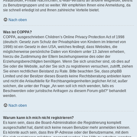
Avatarbilder, Private Nachrichten, E-Mail-Versand an andere Mitglieder, Beitritt
zu Benutzergruppen und so weiter. Wir empfehlen Ihnen eine Anmeldung, da
sie schnell erledigt ist und Ihnen zahlreiche Vorteile bietet.
Nach oben
Was ist COPPA?
COPPA, ausgeschrieben Children’s Online Privacy Protection Act of 1998
(deutsch: Gesetz zum Schutz der Privatsphäre von Kindern im Internet von
1998) ist ein Gesetz in den USA, welches festlegt, dass Websites, die
möglicherweise persönliche Daten von Kindern unter 13 Jahren erheben,
hierzu die Zustimmung der Eltern beziehungsweise des oder der
Erziehungsberechtigten benötigen. Wenn Sie sich unsicher sind, ob dies auf
Sie oder die Website, auf der Sie sich zu registrieren versuchen, zutrifft, ziehen
Sie einen rechtlichen Beistand zu Rate. Bitte beachten Sie, dass phpBB
Limited und der Besitzer dieses Boards keine Rechtsberatung anbieten kann
und nicht die Anlaufstelle für Rechtsangelegenheiten jeglicher Art ist; außer
solchen, die unter der Frage „An wen soll ich mich wenden, falls es
Beschwerden oder juristische Anfragen zu diesem Forum gibt?“ behandelt
werden.
Nach oben
Warum kann ich mich nicht registrieren?
Es kann sein, dass die Board-Administration die Registrierung komplett
ausgeschaltet hat, damit sich keine neuen Benutzer mehr anmelden können.
Es könnte auch sein, dass Ihre IP-Adresse oder der Benutzername, mit dem