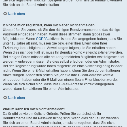
Sie sich registrieren möchten, gesperrt wurden. Um Hilfe zu erhalten, wenden
Sie sich an die Board-Administration.
Nach oben
Ich habe mich registriert, kann mich aber nicht anmelden!
Überprüfen Sie zuerst, ob Sie den richtigen Benutzernamen und das richtige
Passwort eingegeben haben. Wenn diese stimmen, dann gibt es zwei
Möglichkeiten. Wenn
COPPA
aktiviert ist und Sie angegeben haben, dass Sie
unter 13 Jahre alt sind, müssen Sie bzw. einer Ihrer Eltern oder Ihrer
Erziehungsberechtigten den Anweisungen folgen, die Sie erhalten haben.
Wenn dies nicht der Fall ist, muss Ihr Benutzerkonto vielleicht aktiviert werden.
Bei einigen Foren müssen alle neu angemeldeten Mitglieder erst freigeschaltet
werden – entweder müssen Sie dies selbst erledigen oder ein Administrator.
Bei der Registrierung wurde Ihnen mitgeteilt, ob eine Aktivierung nötig ist oder
nicht. Wenn Sie eine E-Mail erhalten haben, folgen Sie den dort enthaltenen
Anweisungen. Ansonsten prüfen Sie, ob Sie Ihre E-Mail-Adresse korrekt
eingegeben haben oder die E-Mail von einem Spam-Filter blockiert wurde.
Wenn Sie sich sicher sind, dass Ihre E-Mail-Adresse korrekt eingegeben
wurde, dann kontaktieren Sie einen Administrator.
Nach oben
Warum kann ich mich nicht anmelden?
Dafür gibt es viele mögliche Gründe. Prüfen Sie zunächst, ob Ihr
Benutzername und Ihr Passwort richtig sind. Wenn dies der Fall ist, wenden
Sie sich an einen Board-Administrator, um sicherzugehen, dass Sie nicht