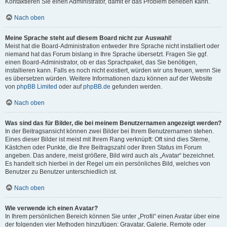
Kontaktieren Sie einen Administrator, damit er das Problem beheben kann.
Nach oben
Meine Sprache steht auf diesem Board nicht zur Auswahl!
Meist hat die Board-Administration entweder Ihre Sprache nicht installiert oder
niemand hat das Forum bislang in Ihre Sprache übersetzt. Fragen Sie ggf.
einen Board-Administrator, ob er das Sprachpaket, das Sie benötigen,
installieren kann. Falls es noch nicht existiert, würden wir uns freuen, wenn Sie
es übersetzen würden. Weitere Informationen dazu können auf der Website
von
phpBB Limited
oder auf
phpBB.de
gefunden werden.
Nach oben
Was sind das für Bilder, die bei meinem Benutzernamen angezeigt werden?
In der Beitragsansicht können zwei Bilder bei Ihrem Benutzernamen stehen.
Eines dieser Bilder ist meist mit Ihrem Rang verknüpft: Oft sind dies Sterne,
Kästchen oder Punkte, die Ihre Beitragszahl oder Ihren Status im Forum
angeben. Das andere, meist größere, Bild wird auch als „Avatar“ bezeichnet.
Es handelt sich hierbei in der Regel um ein persönliches Bild, welches von
Benutzer zu Benutzer unterschiedlich ist.
Nach oben
Wie verwende ich einen Avatar?
In Ihrem persönlichen Bereich können Sie unter „Profil“ einen Avatar über eine
der folgenden vier Methoden hinzufügen: Gravatar, Galerie, Remote oder