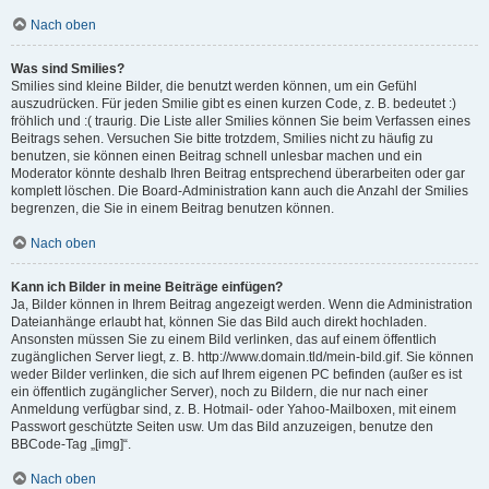
Nach oben
Was sind Smilies?
Smilies sind kleine Bilder, die benutzt werden können, um ein Gefühl
auszudrücken. Für jeden Smilie gibt es einen kurzen Code, z. B. bedeutet :)
fröhlich und :( traurig. Die Liste aller Smilies können Sie beim Verfassen eines
Beitrags sehen. Versuchen Sie bitte trotzdem, Smilies nicht zu häufig zu
benutzen, sie können einen Beitrag schnell unlesbar machen und ein
Moderator könnte deshalb Ihren Beitrag entsprechend überarbeiten oder gar
komplett löschen. Die Board-Administration kann auch die Anzahl der Smilies
begrenzen, die Sie in einem Beitrag benutzen können.
Nach oben
Kann ich Bilder in meine Beiträge einfügen?
Ja, Bilder können in Ihrem Beitrag angezeigt werden. Wenn die Administration
Dateianhänge erlaubt hat, können Sie das Bild auch direkt hochladen.
Ansonsten müssen Sie zu einem Bild verlinken, das auf einem öffentlich
zugänglichen Server liegt, z. B. http://www.domain.tld/mein-bild.gif. Sie können
weder Bilder verlinken, die sich auf Ihrem eigenen PC befinden (außer es ist
ein öffentlich zugänglicher Server), noch zu Bildern, die nur nach einer
Anmeldung verfügbar sind, z. B. Hotmail- oder Yahoo-Mailboxen, mit einem
Passwort geschützte Seiten usw. Um das Bild anzuzeigen, benutze den
BBCode-Tag „[img]“.
Nach oben