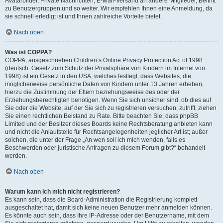
Avatarbilder, Private Nachrichten, E-Mail-Versand an andere Mitglieder, Beitritt
zu Benutzergruppen und so weiter. Wir empfehlen Ihnen eine Anmeldung, da
sie schnell erledigt ist und Ihnen zahlreiche Vorteile bietet.
Nach oben
Was ist COPPA?
COPPA, ausgeschrieben Children’s Online Privacy Protection Act of 1998
(deutsch: Gesetz zum Schutz der Privatsphäre von Kindern im Internet von
1998) ist ein Gesetz in den USA, welches festlegt, dass Websites, die
möglicherweise persönliche Daten von Kindern unter 13 Jahren erheben,
hierzu die Zustimmung der Eltern beziehungsweise des oder der
Erziehungsberechtigten benötigen. Wenn Sie sich unsicher sind, ob dies auf
Sie oder die Website, auf der Sie sich zu registrieren versuchen, zutrifft, ziehen
Sie einen rechtlichen Beistand zu Rate. Bitte beachten Sie, dass phpBB
Limited und der Besitzer dieses Boards keine Rechtsberatung anbieten kann
und nicht die Anlaufstelle für Rechtsangelegenheiten jeglicher Art ist; außer
solchen, die unter der Frage „An wen soll ich mich wenden, falls es
Beschwerden oder juristische Anfragen zu diesem Forum gibt?“ behandelt
werden.
Nach oben
Warum kann ich mich nicht registrieren?
Es kann sein, dass die Board-Administration die Registrierung komplett
ausgeschaltet hat, damit sich keine neuen Benutzer mehr anmelden können.
Es könnte auch sein, dass Ihre IP-Adresse oder der Benutzername, mit dem