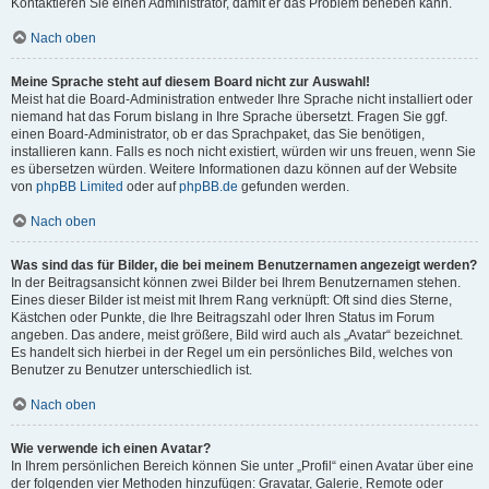
Kontaktieren Sie einen Administrator, damit er das Problem beheben kann.
Nach oben
Meine Sprache steht auf diesem Board nicht zur Auswahl!
Meist hat die Board-Administration entweder Ihre Sprache nicht installiert oder
niemand hat das Forum bislang in Ihre Sprache übersetzt. Fragen Sie ggf.
einen Board-Administrator, ob er das Sprachpaket, das Sie benötigen,
installieren kann. Falls es noch nicht existiert, würden wir uns freuen, wenn Sie
es übersetzen würden. Weitere Informationen dazu können auf der Website
von
phpBB Limited
oder auf
phpBB.de
gefunden werden.
Nach oben
Was sind das für Bilder, die bei meinem Benutzernamen angezeigt werden?
In der Beitragsansicht können zwei Bilder bei Ihrem Benutzernamen stehen.
Eines dieser Bilder ist meist mit Ihrem Rang verknüpft: Oft sind dies Sterne,
Kästchen oder Punkte, die Ihre Beitragszahl oder Ihren Status im Forum
angeben. Das andere, meist größere, Bild wird auch als „Avatar“ bezeichnet.
Es handelt sich hierbei in der Regel um ein persönliches Bild, welches von
Benutzer zu Benutzer unterschiedlich ist.
Nach oben
Wie verwende ich einen Avatar?
In Ihrem persönlichen Bereich können Sie unter „Profil“ einen Avatar über eine
der folgenden vier Methoden hinzufügen: Gravatar, Galerie, Remote oder