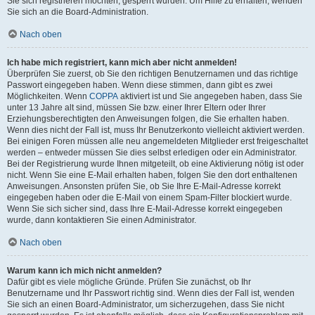
Sie sich registrieren möchten, gesperrt wurden. Um Hilfe zu erhalten, wenden
Sie sich an die Board-Administration.
Nach oben
Ich habe mich registriert, kann mich aber nicht anmelden!
Überprüfen Sie zuerst, ob Sie den richtigen Benutzernamen und das richtige
Passwort eingegeben haben. Wenn diese stimmen, dann gibt es zwei
Möglichkeiten. Wenn
COPPA
aktiviert ist und Sie angegeben haben, dass Sie
unter 13 Jahre alt sind, müssen Sie bzw. einer Ihrer Eltern oder Ihrer
Erziehungsberechtigten den Anweisungen folgen, die Sie erhalten haben.
Wenn dies nicht der Fall ist, muss Ihr Benutzerkonto vielleicht aktiviert werden.
Bei einigen Foren müssen alle neu angemeldeten Mitglieder erst freigeschaltet
werden – entweder müssen Sie dies selbst erledigen oder ein Administrator.
Bei der Registrierung wurde Ihnen mitgeteilt, ob eine Aktivierung nötig ist oder
nicht. Wenn Sie eine E-Mail erhalten haben, folgen Sie den dort enthaltenen
Anweisungen. Ansonsten prüfen Sie, ob Sie Ihre E-Mail-Adresse korrekt
eingegeben haben oder die E-Mail von einem Spam-Filter blockiert wurde.
Wenn Sie sich sicher sind, dass Ihre E-Mail-Adresse korrekt eingegeben
wurde, dann kontaktieren Sie einen Administrator.
Nach oben
Warum kann ich mich nicht anmelden?
Dafür gibt es viele mögliche Gründe. Prüfen Sie zunächst, ob Ihr
Benutzername und Ihr Passwort richtig sind. Wenn dies der Fall ist, wenden
Sie sich an einen Board-Administrator, um sicherzugehen, dass Sie nicht