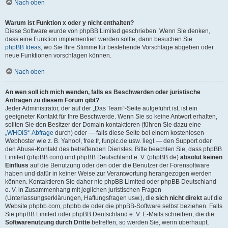
Nach oben
Warum ist Funktion x oder y nicht enthalten?
Diese Software wurde von phpBB Limited geschrieben. Wenn Sie denken,
dass eine Funktion implementiert werden sollte, dann besuchen Sie
phpBB Ideas
, wo Sie Ihre Stimme für bestehende Vorschläge abgeben oder
neue Funktionen vorschlagen können.
Nach oben
An wen soll ich mich wenden, falls es Beschwerden oder juristische
Anfragen zu diesem Forum gibt?
Jeder Administrator, der auf der „Das Team“-Seite aufgeführt ist, ist ein
geeigneter Kontakt für Ihre Beschwerde. Wenn Sie so keine Antwort erhalten,
sollten Sie den Besitzer der Domain kontaktieren (führen Sie dazu eine
„WHOIS“-Abfrage
durch) oder — falls diese Seite bei einem kostenlosen
Webhoster wie z. B. Yahoo!, free.fr, funpic.de usw. liegt — den Support oder
den Abuse-Kontakt des betreffenden Dienstes. Bitte beachten Sie, dass phpBB
Limited (phpBB.com) und phpBB Deutschland e. V. (phpBB.de)
absolut keinen
Einfluss
auf die Benutzung oder den oder die Benutzer der Forensoftware
haben und dafür in keiner Weise zur Verantwortung herangezogen werden
können. Kontaktieren Sie daher nie phpBB Limited oder phpBB Deutschland
e. V. in Zusammenhang mit jeglichen juristischen Fragen
(Unterlassungserklärungen, Haftungsfragen usw.), die
sich nicht direkt
auf die
Website phpbb.com, phpbb.de oder die phpBB-Software selbst beziehen. Falls
Sie phpBB Limited oder phpBB Deutschland e. V. E-Mails schreiben, die die
Softwarenutzung durch Dritte
betreffen, so werden Sie, wenn überhaupt,