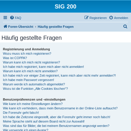
SIG 200
FAQ
Registrieren
Anmelden
S
Foren-Übersicht
Häufig gestellte Fragen
u
Häufig gestellte Fragen
c
h
Registrierung und Anmeldung
Wozu muss ich mich registrieren?
e
Was ist COPPA?
Warum kann ich mich nicht registrieren?
Ich habe mich registriert, kann mich aber nicht anmelden!
Warum kann ich mich nicht anmelden?
Ich habe mich vor einiger Zeit registriert, kann mich aber nicht mehr anmelden?!
Ich habe mein Passwort vergessen!
Warum werde ich automatisch abgemeldet?
Wozu ist die Funktion „Alle Cookies löschen“?
Benutzerpräferenzen und -einstellungen
Wie kann ich meine Einstellungen ändern?
Wie kann ich verhindern, dass mein Benutzername in der Online-Liste auftaucht?
Die Forenuhr geht falsch!
Ich habe die Zeitzone eingestellt, aber die Forenuhr geht immer noch falsch!
Meine Sprache steht auf diesem Board nicht zur Auswahl!
Was sind das für Bilder, die bei meinem Benutzernamen angezeigt werden?
Wie verwende ich einen Avatar?