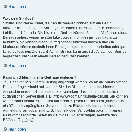
Nach oben
Was sind Smilies?
Smilies sind kleine Bilder, die benutzt werden können, um ein Gefühl
auszudrücken. Für jeden Smilie gibt es einen kurzen Code, z. B. bedeutet :)
fröhlich und :( traurig. Die Liste aller Smilies können Sie beim Verfassen eines
Beitrags sehen. Versuchen Sie bitte trotzdem, Smilies nicht zu häufig zu
benutzen, sie können einen Beitrag schnell unlesbar machen und ein
Moderator könnte deshalb Ihren Beitrag entsprechend überarbeiten oder gar
komplett löschen. Die Board-Administration kann auch die Anzahl der Smilies
begrenzen, die Sie in einem Beitrag benutzen können.
Nach oben
Kann ich Bilder in meine Beiträge einfügen?
Ja, Bilder können in Ihrem Beitrag angezeigt werden. Wenn die Administration
Dateianhänge erlaubt hat, können Sie das Bild auch direkt hochladen.
Ansonsten müssen Sie zu einem Bild verlinken, das auf einem öffentlich
zugänglichen Server liegt, z. B. http://www.domain.tld/mein-bild.gif. Sie können
weder Bilder verlinken, die sich auf Ihrem eigenen PC befinden (außer es ist
ein öffentlich zugänglicher Server), noch zu Bildern, die nur nach einer
Anmeldung verfügbar sind, z. B. Hotmail- oder Yahoo-Mailboxen, mit einem
Passwort geschützte Seiten usw. Um das Bild anzuzeigen, benutze den
BBCode-Tag „[img]“.
Nach oben