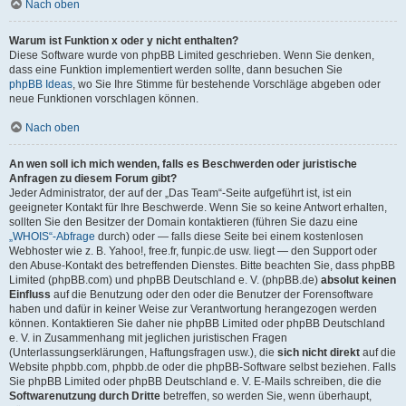
Nach oben
Warum ist Funktion x oder y nicht enthalten?
Diese Software wurde von phpBB Limited geschrieben. Wenn Sie denken,
dass eine Funktion implementiert werden sollte, dann besuchen Sie
phpBB Ideas
, wo Sie Ihre Stimme für bestehende Vorschläge abgeben oder
neue Funktionen vorschlagen können.
Nach oben
An wen soll ich mich wenden, falls es Beschwerden oder juristische
Anfragen zu diesem Forum gibt?
Jeder Administrator, der auf der „Das Team“-Seite aufgeführt ist, ist ein
geeigneter Kontakt für Ihre Beschwerde. Wenn Sie so keine Antwort erhalten,
sollten Sie den Besitzer der Domain kontaktieren (führen Sie dazu eine
„WHOIS“-Abfrage
durch) oder — falls diese Seite bei einem kostenlosen
Webhoster wie z. B. Yahoo!, free.fr, funpic.de usw. liegt — den Support oder
den Abuse-Kontakt des betreffenden Dienstes. Bitte beachten Sie, dass phpBB
Limited (phpBB.com) und phpBB Deutschland e. V. (phpBB.de)
absolut keinen
Einfluss
auf die Benutzung oder den oder die Benutzer der Forensoftware
haben und dafür in keiner Weise zur Verantwortung herangezogen werden
können. Kontaktieren Sie daher nie phpBB Limited oder phpBB Deutschland
e. V. in Zusammenhang mit jeglichen juristischen Fragen
(Unterlassungserklärungen, Haftungsfragen usw.), die
sich nicht direkt
auf die
Website phpbb.com, phpbb.de oder die phpBB-Software selbst beziehen. Falls
Sie phpBB Limited oder phpBB Deutschland e. V. E-Mails schreiben, die die
Softwarenutzung durch Dritte
betreffen, so werden Sie, wenn überhaupt,