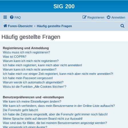
SIG 200
FAQ
Registrieren
Anmelden
S
Foren-Übersicht
Häufig gestellte Fragen
u
Häufig gestellte Fragen
c
h
Registrierung und Anmeldung
Wozu muss ich mich registrieren?
e
Was ist COPPA?
Warum kann ich mich nicht registrieren?
Ich habe mich registriert, kann mich aber nicht anmelden!
Warum kann ich mich nicht anmelden?
Ich habe mich vor einiger Zeit registriert, kann mich aber nicht mehr anmelden?!
Ich habe mein Passwort vergessen!
Warum werde ich automatisch abgemeldet?
Wozu ist die Funktion „Alle Cookies löschen“?
Benutzerpräferenzen und -einstellungen
Wie kann ich meine Einstellungen ändern?
Wie kann ich verhindern, dass mein Benutzername in der Online-Liste auftaucht?
Die Forenuhr geht falsch!
Ich habe die Zeitzone eingestellt, aber die Forenuhr geht immer noch falsch!
Meine Sprache steht auf diesem Board nicht zur Auswahl!
Was sind das für Bilder, die bei meinem Benutzernamen angezeigt werden?
Wie verwende ich einen Avatar?