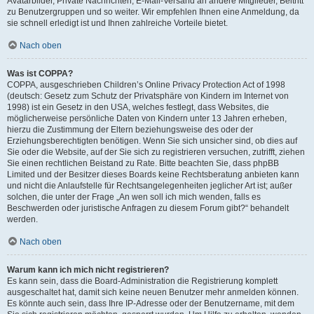
Avatarbilder, Private Nachrichten, E-Mail-Versand an andere Mitglieder, Beitritt
zu Benutzergruppen und so weiter. Wir empfehlen Ihnen eine Anmeldung, da
sie schnell erledigt ist und Ihnen zahlreiche Vorteile bietet.
Nach oben
Was ist COPPA?
COPPA, ausgeschrieben Children’s Online Privacy Protection Act of 1998
(deutsch: Gesetz zum Schutz der Privatsphäre von Kindern im Internet von
1998) ist ein Gesetz in den USA, welches festlegt, dass Websites, die
möglicherweise persönliche Daten von Kindern unter 13 Jahren erheben,
hierzu die Zustimmung der Eltern beziehungsweise des oder der
Erziehungsberechtigten benötigen. Wenn Sie sich unsicher sind, ob dies auf
Sie oder die Website, auf der Sie sich zu registrieren versuchen, zutrifft, ziehen
Sie einen rechtlichen Beistand zu Rate. Bitte beachten Sie, dass phpBB
Limited und der Besitzer dieses Boards keine Rechtsberatung anbieten kann
und nicht die Anlaufstelle für Rechtsangelegenheiten jeglicher Art ist; außer
solchen, die unter der Frage „An wen soll ich mich wenden, falls es
Beschwerden oder juristische Anfragen zu diesem Forum gibt?“ behandelt
werden.
Nach oben
Warum kann ich mich nicht registrieren?
Es kann sein, dass die Board-Administration die Registrierung komplett
ausgeschaltet hat, damit sich keine neuen Benutzer mehr anmelden können.
Es könnte auch sein, dass Ihre IP-Adresse oder der Benutzername, mit dem