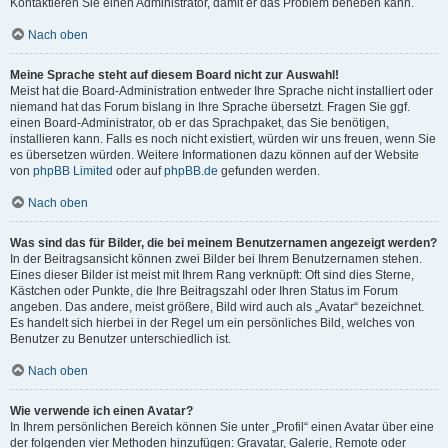
Kontaktieren Sie einen Administrator, damit er das Problem beheben kann.
Nach oben
Meine Sprache steht auf diesem Board nicht zur Auswahl!
Meist hat die Board-Administration entweder Ihre Sprache nicht installiert oder
niemand hat das Forum bislang in Ihre Sprache übersetzt. Fragen Sie ggf.
einen Board-Administrator, ob er das Sprachpaket, das Sie benötigen,
installieren kann. Falls es noch nicht existiert, würden wir uns freuen, wenn Sie
es übersetzen würden. Weitere Informationen dazu können auf der Website
von
phpBB Limited
oder auf
phpBB.de
gefunden werden.
Nach oben
Was sind das für Bilder, die bei meinem Benutzernamen angezeigt werden?
In der Beitragsansicht können zwei Bilder bei Ihrem Benutzernamen stehen.
Eines dieser Bilder ist meist mit Ihrem Rang verknüpft: Oft sind dies Sterne,
Kästchen oder Punkte, die Ihre Beitragszahl oder Ihren Status im Forum
angeben. Das andere, meist größere, Bild wird auch als „Avatar“ bezeichnet.
Es handelt sich hierbei in der Regel um ein persönliches Bild, welches von
Benutzer zu Benutzer unterschiedlich ist.
Nach oben
Wie verwende ich einen Avatar?
In Ihrem persönlichen Bereich können Sie unter „Profil“ einen Avatar über eine
der folgenden vier Methoden hinzufügen: Gravatar, Galerie, Remote oder