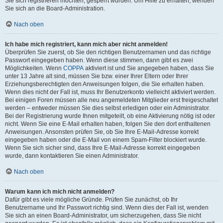
Sie sich registrieren möchten, gesperrt wurden. Um Hilfe zu erhalten, wenden
Sie sich an die Board-Administration.
Nach oben
Ich habe mich registriert, kann mich aber nicht anmelden!
Überprüfen Sie zuerst, ob Sie den richtigen Benutzernamen und das richtige
Passwort eingegeben haben. Wenn diese stimmen, dann gibt es zwei
Möglichkeiten. Wenn
COPPA
aktiviert ist und Sie angegeben haben, dass Sie
unter 13 Jahre alt sind, müssen Sie bzw. einer Ihrer Eltern oder Ihrer
Erziehungsberechtigten den Anweisungen folgen, die Sie erhalten haben.
Wenn dies nicht der Fall ist, muss Ihr Benutzerkonto vielleicht aktiviert werden.
Bei einigen Foren müssen alle neu angemeldeten Mitglieder erst freigeschaltet
werden – entweder müssen Sie dies selbst erledigen oder ein Administrator.
Bei der Registrierung wurde Ihnen mitgeteilt, ob eine Aktivierung nötig ist oder
nicht. Wenn Sie eine E-Mail erhalten haben, folgen Sie den dort enthaltenen
Anweisungen. Ansonsten prüfen Sie, ob Sie Ihre E-Mail-Adresse korrekt
eingegeben haben oder die E-Mail von einem Spam-Filter blockiert wurde.
Wenn Sie sich sicher sind, dass Ihre E-Mail-Adresse korrekt eingegeben
wurde, dann kontaktieren Sie einen Administrator.
Nach oben
Warum kann ich mich nicht anmelden?
Dafür gibt es viele mögliche Gründe. Prüfen Sie zunächst, ob Ihr
Benutzername und Ihr Passwort richtig sind. Wenn dies der Fall ist, wenden
Sie sich an einen Board-Administrator, um sicherzugehen, dass Sie nicht