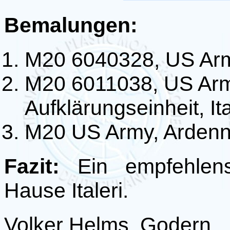
Bemalungen:
M20 6040328, US Arm
M20 6011038, US Arm
Aufklärungseinheit, It
M20 US Army, Ardenn
Fazit:
Ein empfehlen
Hause Italeri.
Volker Helms, Godern