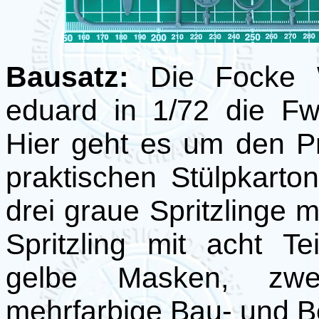
Bausatz:
Die Focke W
eduard in 1/72 die Fw 
Hier geht es um den Pr
praktischen Stülpkarto
drei graue Spritzlinge mi
Spritzling mit acht Te
gelbe Masken, zw
mehrfarbige Bau- und B